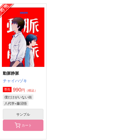
シロップ
拝啓、佐久間先生
イドの学園にカドック
がいた話
いぬばしり
わかりて
ぽむ屋
858
944
円
円
（税込）
（税込）
770
円
（税込）
夏油傑×五条悟
佐久間×三好
カドック・ゼムルプス
サンプル
サンプル
サンプル
作品詳細
作品詳細
作品詳細
動脈静脈
チャイハヅキ
990
円
専売
（税込）
僕だけがいない街
八代学×藤沼悟
サンプル
カート