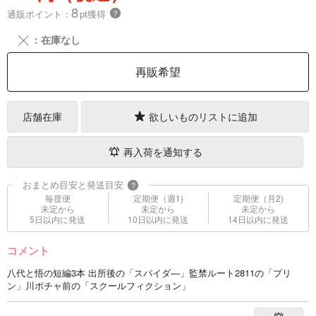
8
通販ポイント：
pt獲得
？
╳
：在庫なし
再販希望
店舗在庫
欲しいものリストに追加
再入荷を通知する
おまとめ目安と発送目安
?
毎度便
定期便（週1)
定期便（月2)
未定から
未定から
未定から
5日以内に発送
10日以内に発送
14日以内に発送
コメント
八代と悟の短編3本 出所後の「スパイダ―」監禁ルート2811の「プリ
ン」川ポチャ前の「スクールフィクション」