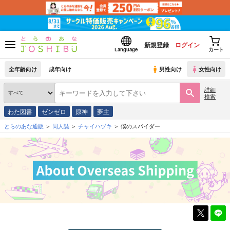
新規登録
ログイン
Language
カート
全年齢向け
成年向け
男性向け
女性向け
詳細
検索
わた図書
ゼンゼロ
原神
夢主
とらのあな通販
同人誌
チャイハヅキ
僕のスパイダー