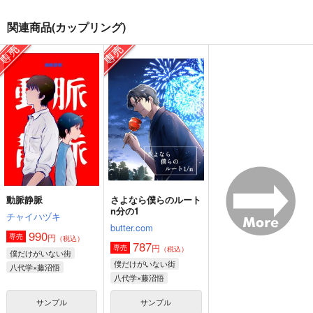
関連商品(カップリング)
動脈静脈
さよなら僕らのルート
n分の1
チャイハヅキ
butter.com
990
円
専売
（税込）
787
円
専売
（税込）
僕だけがいない街
僕だけがいない街
八代学×藤沼悟
八代学×藤沼悟
サンプル
サンプル