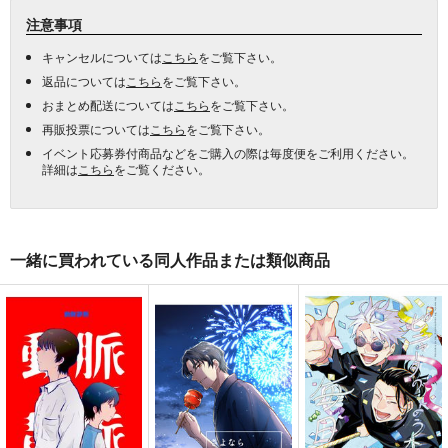
注意事項
キャンセルについては
こちら
をご覧下さい。
返品については
こちら
をご覧下さい。
おまとめ配送については
こちら
をご覧下さい。
再販投票については
こちら
をご覧下さい。
イベント応募券付商品などをご購入の際は毎度便をご利用ください。
詳細は
こちら
をご覧ください。
一緒に買われている同人作品または類似商品