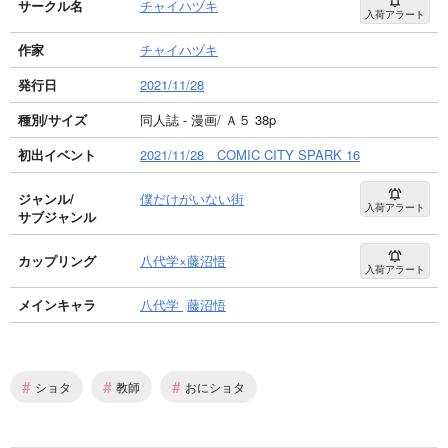
サークル名
チャイハヅキ
入荷アラート
作家
チャイハヅキ
発行日
2021/11/28
種別/サイズ
同人誌 - 漫画/ Ａ５ 38p
初出イベント
2021/11/28 COMIC CITY SPARK 16
ジャンル/
僕だけがいない街
入荷アラート
サブジャンル
カップリング
八代学×藤沼悟
入荷アラート
メインキャラ
八代学
藤沼悟
#
#
#
ショタ
教師
おにショタ