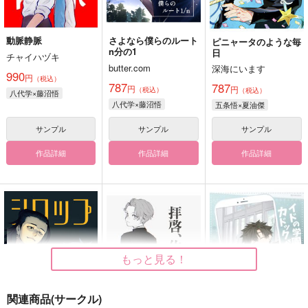
動脈静脈
さよなら僕らのルート
ピニャータのような毎
n分の1
日
チャイハヅキ
butter.com
深海にいます
990
円
（税込）
787
787
円
円
（税込）
（税込）
八代学×藤沼悟
八代学×藤沼悟
五条悟×夏油傑
サンプル
サンプル
サンプル
作品詳細
作品詳細
作品詳細
もっと見る！
関連商品(サークル)