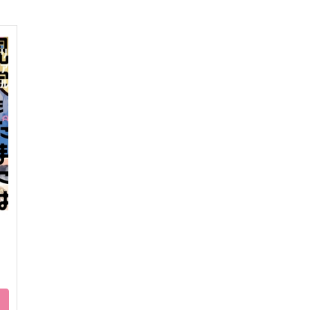
810
787
7
円
円
（税込）
（税込）
インドラ
一文字則宗×女審神者
サンプル
作品詳細
サンプル
作品詳細