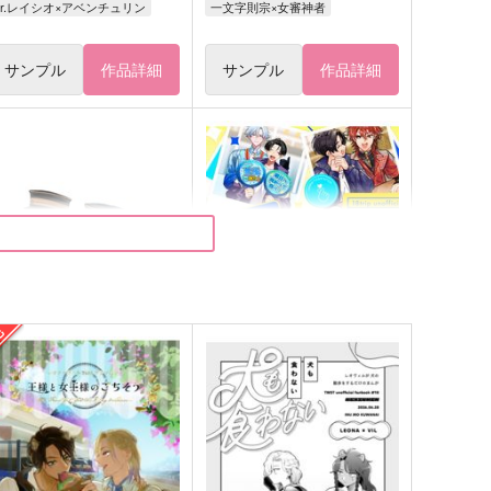
Dr.レイシオ×アベンチュリン
一文字則宗×女審神者
サンプル
作品詳細
サンプル
作品詳細
異母兄弟クリアカード
朝焼けがくれた恋
灰色偏光
やわもちばたー
15
1,100
円
円
（税込）
（税込）