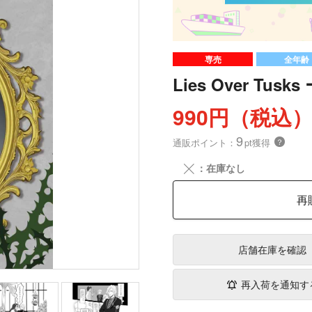
専売
全年齢
Lies Over Tus
990円（税込
9
通販ポイント：
pt獲得
？
╳
：在庫なし
再
店舗在庫
を確認
再入荷を通知す