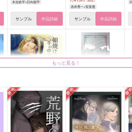
（税込）
木吉鉄平×日向順平
赤井秀一×安室透
サンプル
作品詳細
サンプル
作品詳細
もっと見る！
EMBRACING THE DAWN3 朝
尾勇イラストカード
焼けは雨、手の中にこころ
灰色偏光
ぽろぽろこぼれる
157
3
円
（税込）