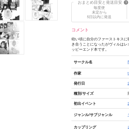
おまとめ目安と発送目安
?
毎度便
未定から
5日以内に発送
コメント
幼い頃に自分のファーストキスに
き合うことになったがヴィルはレ
ッピーエンド本です。
サークル名
作家
発行日
種別/サイズ
初出イベント
ジャンル/
サブジャンル
カップリング