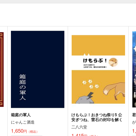
箱庭の軍人
けもらぶ！おきつね祭り5 公
安ぎつね、雷石の封印を解く
にゃんこ酒造
二八六堂
1,650
1
円
（税込）
1,415
円