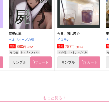
3,144
円
（税込）
尾
尾形百之助×花沢勇作
杉元佐一×アシリパ
サンプル
作品詳細
サンプル
作品詳細
荒野の屍
今日、同じ席で
ベルリオーズの猫
イロモカ
880
787
円
円
専売
専売
（税込）
（税込）
その他
レオナ×ヴィル
その他
レオナ×ヴィル
ト
サンプル
カート
サンプル
カート
もっと見る！
春雨の縁、花咲かせ
距離ヒトひとりぶん
朝焼け研究所
hole fall
ho