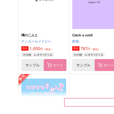
鶴丸国永×女審神者
太宰治×中原中也
サンプル
作品詳細
サンプル
作品詳細
噂の二人と
Catch a cold!
ナンカールメイビー
餅屋。
1,650
787
円
円
専売
専売
（税込）
（税込）
その他
レオナ×ヴィル
その他
レオナ×ヴィル
サンプル
カート
サンプル
カー
朝焼け 19℃
あわいの結び
雨天
朝焼け研究所