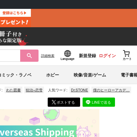
新規登録
ログイン
詳細
検索
Language
カート
コミック・ラノベ
ホビー
映像/音楽/ゲーム
電子書
:
わた図書
狛治×恋雪
人気ワード:
Dr.STONE
僕のヒーローアカデ…
ポストする
LINEで送る