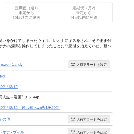
定期便（週1)
定期便（月2)
未定から
未定から
10日以内に発送
14日以内に発送
呪いをかけてしまったヴィル。レオナにキスをされ、そのまま付
オナの感情を操作してしまったことに罪悪感を抱えていた。超ハ
Frozen Candy
入荷アラート
を設定
taki
2021/12/12
同人誌 - 漫画/ Ｂ５ 44p
2021/12/12 鏡も知らぬ恋 DR2021
その他
入荷アラート
を設定
レオナ×ヴィル
入荷アラート
を設定