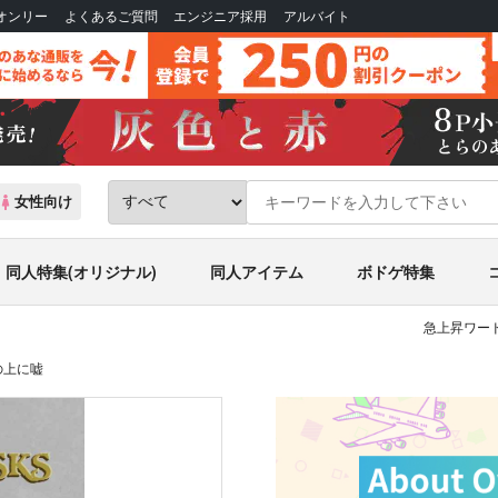
Bオンリー
よくあるご質問
エンジニア採用
アルバイト
女性向け
同人特集(オリジナル)
同人アイテム
ボドゲ特集
急上昇ワード
 牙の上に嘘