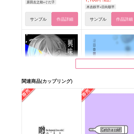
（税込）
原田左之助×ぐだ子
木吉鉄平×日向順平
サンプル
作品詳細
サンプル
作品詳細
関連商品(カップリング)
興味あること以外興味なし
境目の朝焼け
朝焼け研究所
電子頭脳学
692
315
円
円
（税込）
（税込）