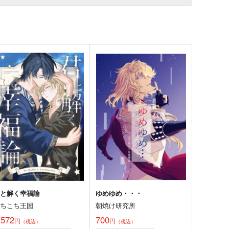
君と解く幸福論
ゆめゆめ・・・
がちこち王国
朝焼け研究所
,572
700
円
円
（税込）
（税込）