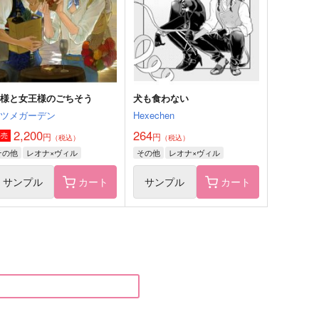
形百之助
神名雪風×浜咲楓
サンプル
作品詳細
サンプル
作品詳細
王様と女王様のごちそう
犬も食わない
ナツメガーデン
Hexechen
2,200
264
円
円
専売
（税込）
（税込）
その他
レオナ×ヴィル
その他
レオナ×ヴィル
サンプル
カート
サンプル
カート
キオクノカレシ
聖剣の王様
le fall
hole fall