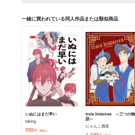
一緒に買われている同人作品または類似商品
いぬにはまだ早い
trois histoires ～三つの物
語～
taking
にゃんこ酒造
550
円
（税込）
1,100
円