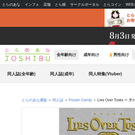
とらのあな
インフォ
店舗
とら婚
サークルポータル
とらコイン
WE
全年齢向け
成年向け
男性向け
同人誌(全年齢)
同人誌(成年)
同人特集(Vtuber)
とらのあな通販
同人誌
Frozen Candy
Lies Over Tusks ー