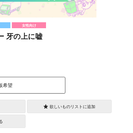
女性向け
ks ー 牙の上に嘘
）
販希望
欲しいものリストに追加
る