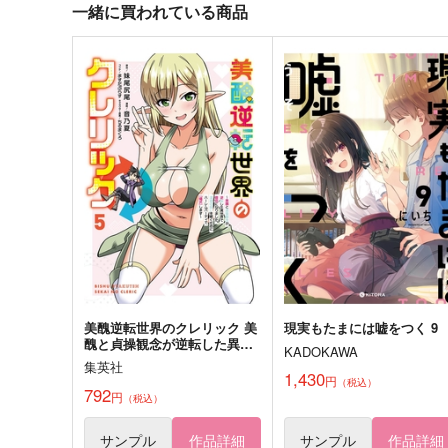
472
692
円
円
（税込）
（税込）
一緒に買われている商品
冨岡義勇×不死川実弥
鶴丸国永×女審神者
サンプル
作品詳細
サンプル
作品詳細
大好きなきみと2
らっこの飼育員
787
円
専売
（税込）
その他
レオナ×ヴィル
サンプル
カート
美醜逆転世界のクレリック 美
現実もたまには嘘をつく 9
醜と貞操観念が逆転した異世
KADOKAWA
界で僧侶になりました。淫欲
集英社
の呪いを解くためにハーレム
1,430
円
（税込）
パーティで『儀式』します 5
792
恋々と
夜はまだこれから！
円
（税込）
仔猫の子守唄
炊きたて
サンプル
作品詳細
サンプル
作品詳細
1,100
629