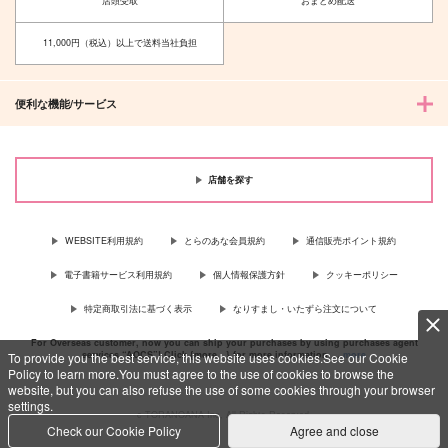
店頭受取
おまとめ配送
11,000円（税込）以上で送料当社負担
便利な機能/サービス
店舗を探す
WEBSITE利用規約
とらのあな会員規約
通信販売ポイント規約
電子書籍サービス利用規約
個人情報保護方針
クッキーポリシー
特定商取引法に基づく表示
なりすまし・いたずら注文について
For Overseas customer, now you can ship your purchases by using purchases agent
services “AOCS”! Click {more…} for more information …
more
To provide you the best service, this website uses cookies.See our Cookie
Policy to learn more.You must agree to the use of cookies to browse the
website, but you can also refuse the use of some cookies through your browser
settings.
c TORANOANA Inc, All Rights Reserved.
Check our Cookie Policy
Agree and close