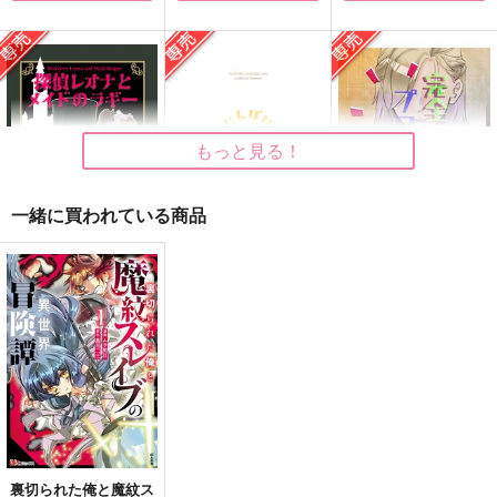
RE DO
ふくらにほうが 上
outpoint!
うなさか
みやびやか
まきもの
629
787
574
円
円
円
（税込）
（税込）
（税込）
もっと見る！
不死川実弥×不死川玄弥
不死川実弥×冨岡義勇
村雨礼二×獅子神敬一
サンプル
サンプル
サンプル
一緒に買われている商品
作品詳細
作品詳細
作品詳細
探偵レオナとメイドの
たんぽぽクリーニング
完全無欠のプロローグ
ラギー
かがりや
鯖の推し寿司
ぽーぽ廿煮
1,540
330
円
専売
円
専売
（税込）
（税込）
1,887
円
専売
（税込）
その他
レオナ×ラギー
その他
レオナ×ラギー
その他
レオナ×ラギー
サンプル
サンプル
サンプル
カート
カート
カート
裏切られた俺と魔紋ス