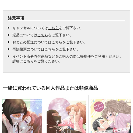
注意事項
キャンセルについては
こちら
をご覧下さい。
返品については
こちら
をご覧下さい。
おまとめ配送については
こちら
をご覧下さい。
再販投票については
こちら
をご覧下さい。
イベント応募券付商品などをご購入の際は毎度便をご利用ください。
詳細は
こちら
をご覧ください。
一緒に買われている同人作品または類似商品