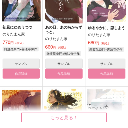
初風にゆめうつつ
あの日、あの時からず
ゆるやかに、恋しよう
っと。
のりたまん家
のりたまん家
のりたまん家
770
660
円
円
（税込）
（税込）
660
円
（税込）
雑渡昆奈門×善法寺伊作
雑渡昆奈門×善法寺伊作
雑渡昆奈門×善法寺伊作
サンプル
サンプル
サンプル
作品詳細
作品詳細
作品詳細
もっと見る！