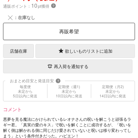
10
通販ポイント：
pt獲得
？
╳
：在庫なし
再販希望
店舗在庫
欲しいものリストに追加
再入荷を通知する
おまとめ目安と発送目安
?
毎度便
定期便（週1)
定期便（月2)
未定から
未定から
未定から
5日以内に発送
10日以内に発送
14日以内に発送
コメント
悪夢を見る魔法にかけられているレオナさんの呪いを解こうと頑張るラ
ギー君。「真実の愛のキス」で呪いを解くことに成功するが、「呪いを
解く側は解かれる側に同じだけ愛されていないと呪いは移り変わってし
まう」という条件付きだった。ハピエン！