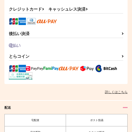
たんぽぽクリーニング
完全無欠のプロローグ
かがりや
鯖の推し寿司
クレジットカード
キャッシュレス決済
1,540
330
円
円
（税込）
（税込）
レオナ×ラギー
レオナ×ラギー
後払い決済
サンプル
サンプル
作品詳細
作品詳細
とらコイン
詳しくはこちら
配送
宅配便
ポスト投函