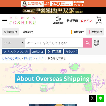
新規登録
ログイン
Language
カート
全年齢向け
成年向け
男性向け
女性向け
詳細
検索
フリンズ×ファルカ
灰色と赤
Dr.STONE
カラスバ
とらのあな通販
同人誌
ポルカ
夜を越えて君と