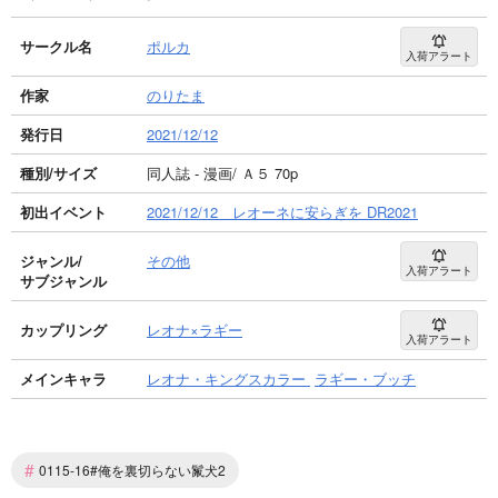
サークル名
ポルカ
入荷アラート
作家
のりたま
発行日
2021/12/12
種別/サイズ
同人誌 - 漫画/ Ａ５ 70p
初出イベント
2021/12/12 レオーネに安らぎを DR2021
ジャンル/
その他
入荷アラート
サブジャンル
カップリング
レオナ×ラギー
入荷アラート
メインキャラ
レオナ・キングスカラー
ラギー・ブッチ
#
0115-16#俺を裏切らない鬣犬2