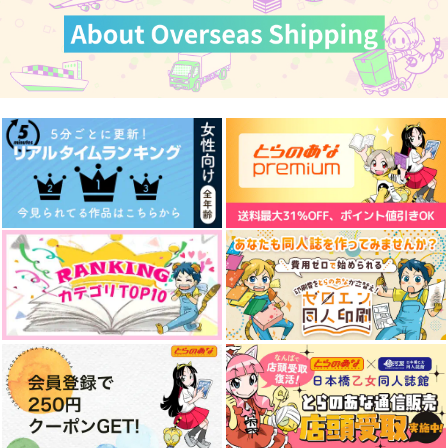
その夜を越えてゆけ
探偵レオナとメイドの
ドーナツの穴のおいし
ラギー
いたべかた
GOMIQUZ
ぽーぽ廿煮
無重力回転寿司
1,257
円
（税込）
1,887
629
円
円
（税込）
（税込）
怪盗キッド×江戸川コナン
レオナ×ラギー
ラギー×レオナ
サンプル
サンプル
サンプル
作品詳細
作品詳細
作品詳細
ヴェナ・アモリスを辿
二人は別々の体がもど
チャムチャムタイム