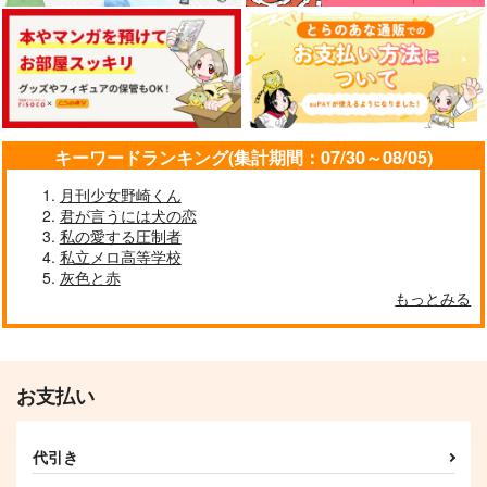
る先
かしい
Asupara town
なんちゃらうんぬんか
鯖の推し寿司
157
円
（税込）
んぬん
550
円
（税込）
ラギー×レオナ
1,320
円
レオナ×ラギー
（税込）
レオナ×ラギー
キーワードランキング(集計期間：07/30～08/05)
サンプル
サンプル
サンプル
月刊少女野崎くん
作品詳細
作品詳細
作品詳細
君が言うには犬の恋
私の愛する圧制者
私立メロ高等学校
灰色と赤
もっとみる
お支払い
代引き