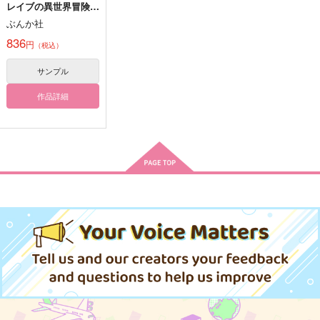
レイブの異世界冒険
譚 1
ふたりご飯
煌めいて、翡翠色
覚悟なき夜を越え
ぶんか社
のりまき屋
どんどこファイター
無垢花
836
円
（税込）
ズ
550
472
円
円
（税込）
（税込）
770
サンプル
オシリス×セト
円
不破雷蔵×鉢屋三郎
（税込）
香賀美タイガ×仁科カヅキ
作品詳細
サンプル
サンプル
サンプル
作品詳細
作品詳細
作品詳細
ヴェナ・アモリスを辿
二人は別々の体がもど
る先
かしい
なんちゃらうんぬんか
鯖の推し寿司
んぬん
550
円
専売
（税込）
1,320
円
その他
レオナ×ラギー
専売
（税込）
その他
レオナ×ラギー
サンプル
サンプル
カート
カート