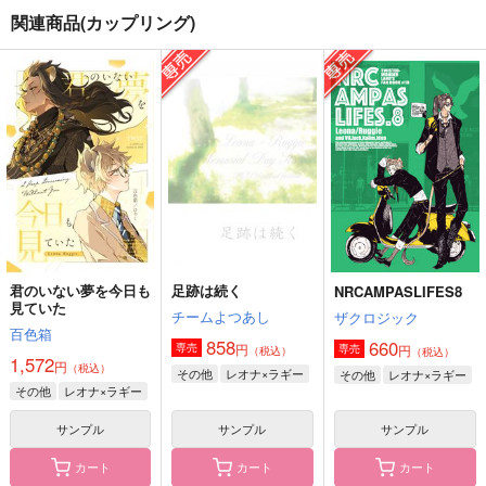
関連商品(カップリング)
想い、想われ。
君のいない夢を今日も
テンペスト
見ていた
のりたまん家
クロエ
百色箱
770
1,415
円
円
（税込）
（税込）
1,572
円
（税込）
雑渡昆奈門×善法寺伊作
ラギー×レオナ
レオナ×ラギー
サンプル
サンプル
サンプル
作品詳細
作品詳細
作品詳細
君のいない夢を今日も
足跡は続く
NRCAMPASLIFES8
見ていた
チームよつあし
ザクロジック
百色箱
858
660
円
専売
円
専売
（税込）
（税込）
1,572
円
（税込）
その他
レオナ×ラギー
その他
レオナ×ラギー
その他
レオナ×ラギー
サンプル
サンプル
サンプル
カート
カート
カート