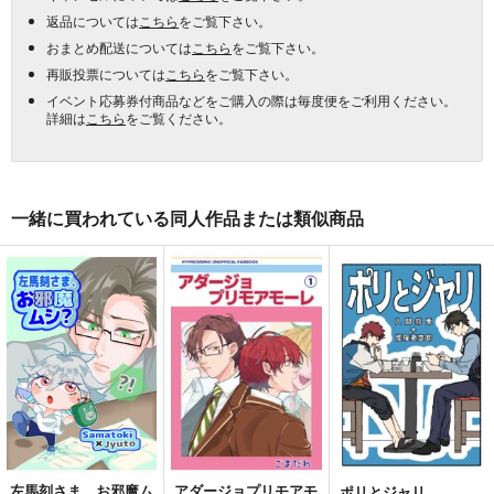
返品については
こちら
をご覧下さい。
おまとめ配送については
こちら
をご覧下さい。
再販投票については
こちら
をご覧下さい。
イベント応募券付商品などをご購入の際は毎度便をご利用ください。
詳細は
こちら
をご覧ください。
一緒に買われている同人作品または類似商品
左馬刻さま、お邪魔ム
アダージョプリモアモ
ポリとジャリ