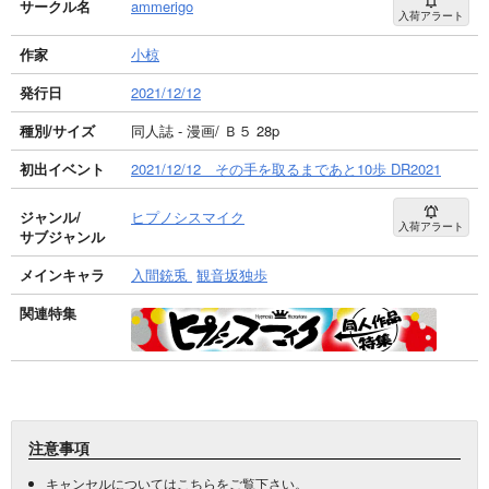
サークル名
ammerigo
入荷アラート
作家
小椋
発行日
2021/12/12
種別/サイズ
同人誌 - 漫画/ Ｂ５ 28p
初出イベント
2021/12/12 その手を取るまであと10歩 DR2021
ジャンル/
ヒプノシスマイク
入荷アラート
サブジャンル
メインキャラ
入間銃兎
観音坂独歩
関連特集
注意事項
キャンセルについては
こちら
をご覧下さい。