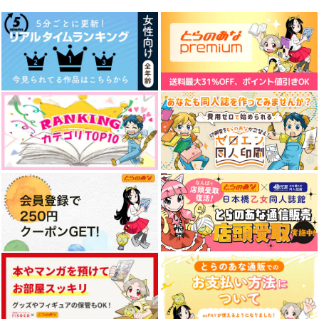
（税込）
コナー×ハンク
碧棺左馬刻×山田一郎
杉元佐一×尾形百之助
サンプル
サンプル
サンプル
作品詳細
作品詳細
作品詳細
まるで初恋のような
BLUE TRIAD
阿吽
シャンロワ
Auryn_5
ポッポコーン
944
1,572
858
円
円
円
専売
（税込）
（税込）
（税込）
ヒプノシスマイク
ヒプノシスマイク
ヒプノシスマイク
伊弉冉一二三×観音坂独歩
毒島メイソン理鶯
伊弉冉一二三×観音坂独歩
碧棺左馬刻
入間銃兎
サンプル
サンプル
サンプル
カート
カート
カート
リリスの火の粉
ロクシモ
ゆめぼん２
セ氏
福兎屋
うそわずらい
944
629
1,320
円
円
円
（税込）
（税込）
（税込）
善法寺伊作
鈴木入間×アスモデウス