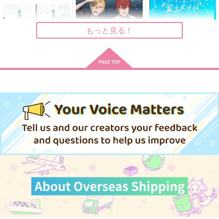
（税込）
629
880
円
円
（税込）
（税込）
碧棺左馬刻×入間銃兎
入間銃兎×観音坂独歩
碧棺左馬刻×入間銃兎
もっと見る！
サンプル
サンプル
サンプル
作品詳細
作品詳細
作品詳細
余韻
花火のあとも あなた
すっごいちっちゃいマ
と
ーメイド
からあげ定食
ポカポカ日和
煩悩
629
円
専売
（税込）
787
858
円
専売
円
専売
（税込）
（税込）
ヒプノシスマイク
ヒプノシスマイク
ヒプノシスマイク
観音坂独歩×有栖川帝統
伊弉冉一二三×観音坂独歩
観音坂独歩×伊弉冉一二三
サンプル
サンプル
サンプル
カート
カート
カート
黎明
黎明
TOWARD LOVE CAL
LS #2
2Gbps
どんどはれ
いもたれたまご
1,100
2,829
円
円
（税込）
（税込）
1,572
円