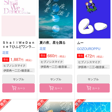
24時間睡眠。。。
158Ｋ
まるのうち
165
472
944
円
円
円
（税込）
（税込）
（税込）
入間銃兎×山田二郎
入間銃兎×観音坂独歩
碧棺左馬刻×入間銃兎
サンプル
サンプル
サンプル
作品詳細
作品詳細
作品詳細
ＳｈａｌｌＷｅＤａｎ
夏の夜、星を識る
ムー
ｃｅ？ひふどワンライ
花筐
GOZOUROPPU
まとめログ０3
花筐
660
472
円
専売
円
専売
（税込）
（税込）
1,887
円
専売
（税込）
ヒプノシスマイク
ヒプノシスマイク
ヒプノシスマイク
伊弉冉一二三×観音坂独歩
伊弉冉一二三×観音坂独歩
伊弉冉一二三×観音坂独歩
サンプル
サンプル
サンプル
カート
カート
カート
海辺の街には雪が降る
兎と幼児になりまして
ミッション！左銃をく
【前編】
っつけろ！
モブおじ亭
空音諒歌
3SAI
550
円