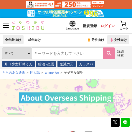
新規登録
ログイン
Language
カート
全年齢向け
成年向け
男性向け
女性向け
詳細
検索
月刊少女野崎くん
狛治×恋雪
鬼滅の刃
カラスバ
とらのあな通販
同人誌
ammerigo
そぞろな黎明