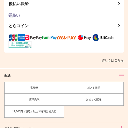
サンプル
サンプル
サンプル
後払い決済
作品詳細
作品詳細
作品詳細
とらコイン
夜とサクラと傀儡人形
兎と幼児になりまして
ともだちのともだち
【前編】
Red bell pepper
800の嘘
空音諒歌
詳しくはこちら
1,007
315
円
専売
円
専売
（税込）
（税込）
629
円
（税込）
ヒプノシスマイク
ヒプノシスマイク
ヒプノシスマイク
配送
碧棺左馬刻
入間銃兎
観音坂独歩
入間銃兎×観音坂独歩
毒島メイソン理鶯
邪答院仄仄
Beautiful Swords
双方に重い
宅配便
ポスト投函
サンプル
サンプル
サンプル
マグナム9
LiLi
店頭受取
おまとめ配送
カート
カート
カート
1,572
110
円
円
（税込）
（税込）
五条悟×虎杖悠仁
11,000円（税込）以上で送料当社負担
サンプル
サンプル