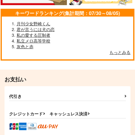
サンプル
サンプル
サンプル
キーワードランキング(集計期間：07/30～08/05)
作品詳細
作品詳細
作品詳細
月刊少女野崎くん
君が言うには犬の恋
私の愛する圧制者
私立メロ高等学校
灰色と赤
SeaBlue Chronicle
ミッション！左銃をく
さよならさみしい人
もっとみる
っつけろ！
ミドリドリ
うがいだいすき
3SAI
1,887
円
専売
セール中
専売
（税込）
880
円
（税込）
362
ヒプノシスマイク
円
（税込）
ヒプノシスマイク
碧棺左馬刻×毒島メイソン理鶯
お支払い
ヒプノシスマイク
碧棺左馬刻×入間銃兎
伊弉冉一二三＋観音坂独歩×神宮寺寂雷
代引き
サンプル
サンプル
サンプル
そぞろ雨 君、想う。
in the end
そぞろ雨 君、想う。
（上巻）
（下巻）
そぞろ
カート
カート
カート
20式
20式
734
クレジットカード
キャッシュレス決済
円
（税込）
472
629
円
円
（税込）
（税込）
南雲×女夢主
宇髄天元×煉獄杏寿郎
宇髄天元×煉獄杏寿郎