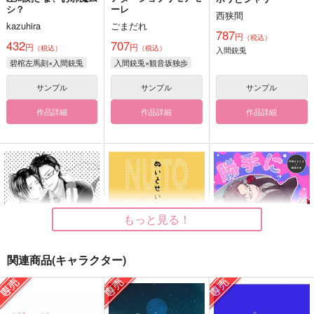
シ？
ーレ
西狭間
kazuhira
ごまだれ
787
円
（税込）
432
707
円
円
（税込）
（税込）
入間銃兎
碧棺左馬刻×入間銃兎
入間銃兎×観音坂独歩
サンプル
サンプル
サンプル
作品詳細
作品詳細
作品詳細
もっと見る！
関連商品(キャラクター)
銃二恐れ知らず。
ぬいとせいかつ
勝手に死ぬな!!