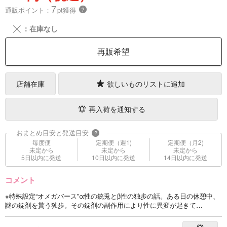
7
通販ポイント：
pt獲得
？
╳
：在庫なし
再販希望
店舗在庫
欲しいものリストに追加
再入荷を通知する
おまとめ目安と発送目安
?
毎度便
定期便（週1)
定期便（月2)
未定から
未定から
未定から
5日以内に発送
10日以内に発送
14日以内に発送
コメント
※特殊設定“オメガバース”α性の銃兎とβ性の独歩の話。ある日の休憩中、
謎の錠剤を貰う独歩。その錠剤の副作用により性に異変が起きて…