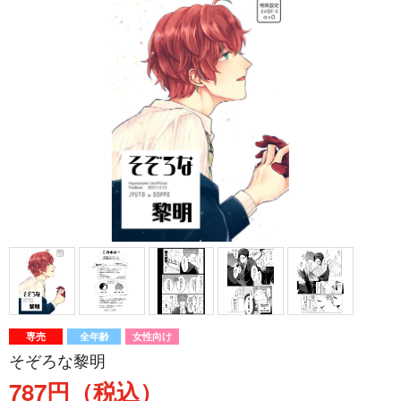
専売
全年齢
女性向け
そぞろな黎明
787円（税込）