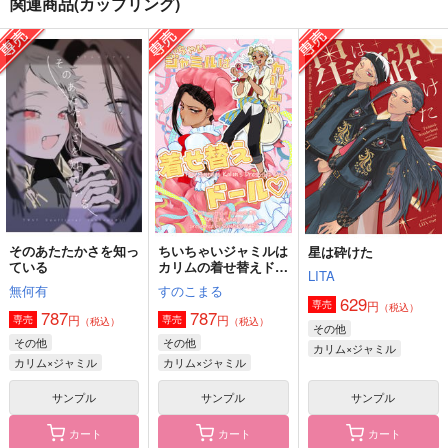
関連商品(カップリング)
おはなし2
闇と踊れ
これからのおれたちは
やとけい
ここだけの話
ふくはうち
787
946
3,144
円
円
円
（税込）
（税込）
（税込）
ジャミル×カリム
ジャミル×カリム
ジャミル×カリム
サンプル
サンプル
サンプル
作品詳細
作品詳細
作品詳細
そのあたたかさを知っ
ちいちゃいジャミルは
星は砕けた
ている
カリムの着せ替えドー
LITA
ル
無何有
すのこまる
629
円
専売
（税込）
787
787
円
円
専売
専売
（税込）
（税込）
その他
その他
その他
カリム×ジャミル
カリム×ジャミル
カリム×ジャミル
サンプル
サンプル
サンプル
カート
カート
カート