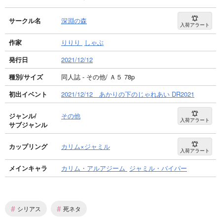
サークル名
深淵の森
入荷アラート
作家
りりり
しゃぶ
発行日
2021/12/12
種別/サイズ
同人誌 - その他/ Ａ５ 78p
初出イベント
2021/12/12 あかりの下のじゃれあい DR2021
ジャンル/
その他
入荷アラート
サブジャンル
カップリング
カリム×ジャミル
入荷アラート
メインキャラ
カリム・アルアジーム
ジャミル・バイパー
#
#
シリアス
死ネタ