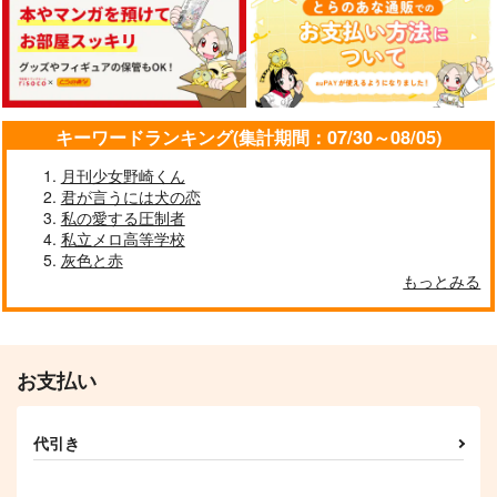
OneRoom
ISOTOPE
RaM
3,457
315
円
円
（税込）
（税込）
787
円
（税込）
ジャミル×カリム
ジャミル×カリム
ジャミル×カリム
サンプル
サンプル
サンプル
キーワードランキング(集計期間：07/30～08/05)
作品詳細
作品詳細
作品詳細
月刊少女野崎くん
君が言うには犬の恋
私の愛する圧制者
私立メロ高等学校
灰色と赤
もっとみる
Trust you.
qua*
3,144
円
専売
（税込）
その他
お支払い
カリム×ジャミル
サンプル
代引き
Trust you.
Trust me.
ふたりぐらし 夏
カート
qua*
qua*
ふくはうち