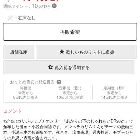
10
通販ポイント：
pt獲得
？
╳
：在庫なし
再販希望
店舗在庫
欲しいものリストに追加
再入荷を通知する
おまとめ目安と発送目安
?
毎度便
定期便（週1)
定期便（月2)
未定から
未定から
未定から
5日以内に発送
10日以内に発送
14日以内に発送
コメント
12/12のカリジャミプチオンリー「あかりの下のじゃれあいDR2021」で
頒布した漫画・小説合同誌です。メンヘラカリムくんがテーマの漫画三
本、小説三本の短編集です。死ネタ、流血表現、過去捏造、モブ→ジャ
ミの片思い表現が含まれます。