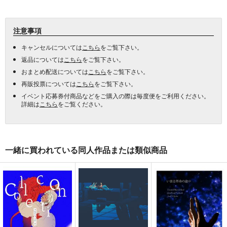
注意事項
キャンセルについては
こちら
をご覧下さい。
返品については
こちら
をご覧下さい。
おまとめ配送については
こちら
をご覧下さい。
再販投票については
こちら
をご覧下さい。
イベント応募券付商品などをご購入の際は毎度便をご利用ください。
詳細は
こちら
をご覧ください。
一緒に買われている同人作品または類似商品