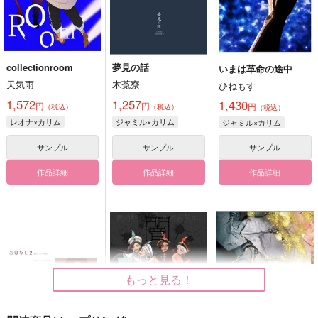
collectionroom
夢見の話
いまは革命の途中
天気雨
木菟寮
ひねもす
1,572
1,257
1,430
円
円
円
（税込）
（税込）
（税込）
レオナ×カリム
ジャミル×カリム
ジャミル×カリム
サンプル
サンプル
サンプル
作品詳細
作品詳細
作品詳細
もっと見る！