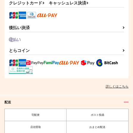
3,144
2,829
クレジットカード
キャッシュレス決済
315
円
円
円
（税込）
（税込）
（税込）
カリム×ジャミル
カリム×ジャミル
ジャミル×カリム
サンプル
サンプル
サンプル
後払い決済
作品詳細
作品詳細
作品詳細
とらコイン
詳しくはこちら
配送
お天道様が見ている
Ne vivam si abis
宅配便
ポスト投函
magical shine
epica
770
787
円
円
店頭受取
おまとめ配送
（税込）
（税込）