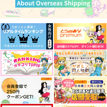
うけとめて
TEAM HARAPEKO
やとけい
tondemo1/2
1,100
3,300
円
円
（税込）
（税込）
629
円
（税込）
カリム×ジャミル
ジャミル×カリム
ジャミル×カリム
サンプル
サンプル
サンプル
作品詳細
作品詳細
作品詳細
カリジャミの踊ったり
Ne vivam si abis
Trust me.
遊んだりする日々
epica
qua*
TEAM HARAPEKO
787
2,829
円
専売
円
専売
（税込）
（税込）
787
円
専売
（税込）
その他
その他
その他
カリム×ジャミル
カリム×ジャミル
カリム×ジャミル
サンプル
サンプル
サンプル
イッツ・ア・スモール
Alf Laylah wa Laylah
何度だって幕開けを
カート
カート
カート
スカラビア