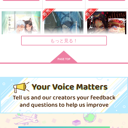
おはなし3
魔法なんてなくても
遊園地に行くジャカ
やとけい
Altair
magical shine
944
1,887
660
円
円
円
（税込）
（税込）
（税込）
ジャミル×カリム
カリム×ジャミル
ジャミル×カリム
もっと見る！
サンプル
サンプル
サンプル
作品詳細
作品詳細
作品詳細
お前と生きていくため
魔法なんてなくても
それは愛と呼んでやら
に カリジャミでキャ
ない
Altair
ットバース 2
藤棚とベンチ
GAL8
1,887
円
専売
（税込）
770
944
円
円
専売
（税込）
（税込）
その他
その他
その他
カリム×ジャミル
カリム×ジャミル
カリム×ジャミル
サンプル
サンプル
サンプル
カート
カート
カート
つまんで、おろして、
たのしぃカリジャミ
おはなし 上・下