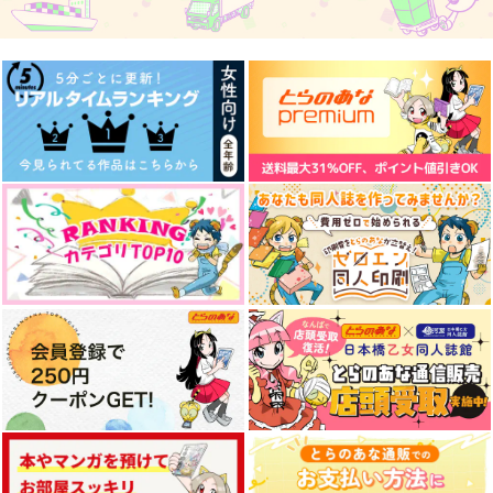
944
550
円
円
（税込）
（税込）
432
円
（税込）
碧棺左馬刻×入間銃兎
碧棺左馬刻×入間銃兎
碧棺左馬刻×入間銃兎
サンプル
サンプル
サンプル
作品詳細
作品詳細
作品詳細
恋愛偏差値38の俺が
ポリとジャリ
29BOX
超絶カワイイ年下彼氏
西狭間
モカ喫茶
を幸せにできるのか？
edge.
787
425
円
専売
円
専売
（税込）
（税込）
629
円
専売
（税込）
ヒプノシスマイク
ヒプノシスマイク
ヒプノシスマイク
入間銃兎
波羅夷空却
伊弉冉一二三
碧棺左馬刻×入間銃兎
観音坂独歩
入間銃兎
サンプル
サンプル
サンプル
兎と幼児になりまして
アダージョプリモアモ
ミッション！左銃をく
【前編】
ーレ
っつけろ！
カート
カート
カート
空音諒歌
ごまだれ
3SAI
629
707