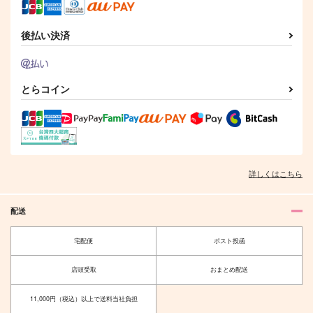
大和敢助×上原由衣
シャア×シャリア
サンプル
サンプル
サンプル
後払い決済
作品詳細
作品詳細
作品詳細
とらコイン
海辺の街には雪が降る
左馬刻さま、お邪魔ム
勝手に死ぬな!!
シ？
モブおじ亭
まるのうち
詳しくはこちら
kazuhira
550
944
円
専売
円
（税込）
（税込）
432
円
専売
（税込）
ヒプノシスマイク
ヒプノシスマイク
配送
ヒプノシスマイク
碧棺左馬刻×入間銃兎
碧棺左馬刻×入間銃兎
碧棺左馬刻×入間銃兎
FOREVER YOU!
水面に映る蒼天を蝶は
宅配便
ポスト投函
想ふ
サンプル
サンプル
サンプル
乳酸菌そーだー
またたび屋
店頭受取
おまとめ配送
787
円
カート
カート
カート
（税込）
605
円
（税込）
レオナ×女監督生
11,000円（税込）以上で送料当社負担
嘴平伊之助×神崎アオイ