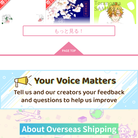
西狭間
24時間睡眠。。。
158Ｋ
787
165
472
円
円
円
（税込）
（税込）
（税込）
入間銃兎
入間銃兎×山田二郎
入間銃兎×観音坂独歩
サンプル
サンプル
サンプル
もっと見る！
作品詳細
作品詳細
作品詳細
いちご通信
夜とサクラと傀儡人形
兎と幼児になりまして
【前編】
地団駄ジャーニー
Red bell pepper
空音諒歌
1,200
1,007
円
円
専売
専売
（税込）
（税込）
629
円
（税込）
ヒプノシスマイク
ヒプノシスマイク
ヒプノシスマイク
飴村乱数×毒島メイソン理鶯
碧棺左馬刻
入間銃兎
入間銃兎×観音坂独歩
毒島メイソン理鶯
サンプル
サンプル
サンプル
カート
カート
カート
勝手に死ぬな!!
左馬刻さま、お邪魔ム
海辺の街には雪が降る
シ？
まるのうち
モブおじ亭
kazuhira