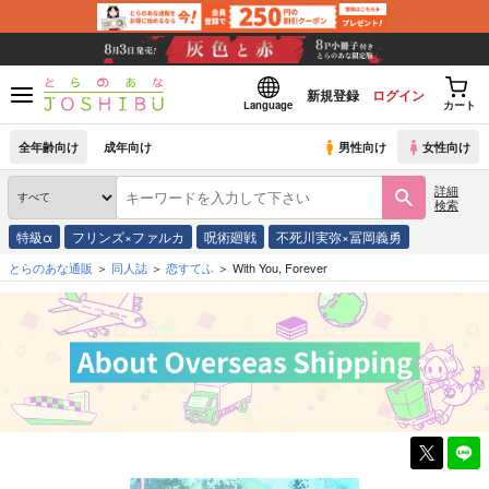
新規登録
ログイン
Language
カート
全年齢向け
成年向け
男性向け
女性向け
詳細
検索
特級α
フリンズ×ファルカ
呪術廻戦
不死川実弥×冨岡義勇
とらのあな通販
同人誌
恋すてふ
With You, Forever