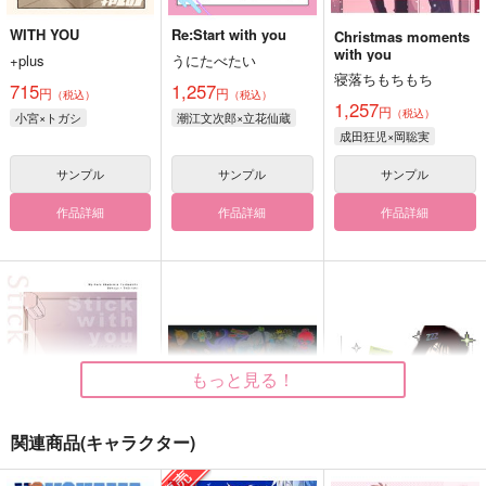
WITH YOU
Re:Start with you
Christmas moments
with you
+plus
うにたべたい
寝落ちもちもち
715
1,257
円
円
（税込）
（税込）
1,257
円
（税込）
小宮×トガシ
潮江文次郎×立花仙蔵
成田狂児×岡聡実
サンプル
サンプル
サンプル
作品詳細
作品詳細
作品詳細
もっと見る！
関連商品(キャラクター)