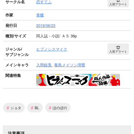
サークル名
恋すてふ
入荷アラート
作家
青蝶
発行日
2019/06/23
種別/サイズ
同人誌 - 小説/ Ａ５ 36p
ジャンル/
ヒプノシスマイク
入荷アラート
サブジャンル
メインキャラ
入間銃兎
毒島メイソン理鶯
関連特集
#
#
#
ショタ
BL
ほのぼの
注意事項