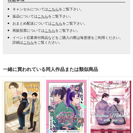
キャンセルについては
こちら
をご覧下さい。
返品については
こちら
をご覧下さい。
おまとめ配送については
こちら
をご覧下さい。
再販投票については
こちら
をご覧下さい。
イベント応募券付商品などをご購入の際は毎度便をご利用ください。
詳細は
こちら
をご覧ください。
一緒に買われている同人作品または類似商品