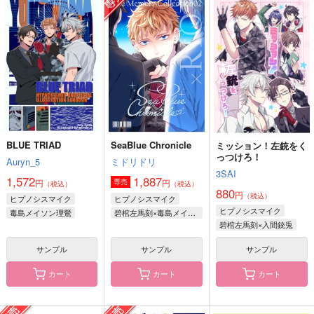
Stick with you
WITH YOU
with you
Laid back
メタリック地平線
doodle
787
944
787
円
円
円
（税込）
（税込）
（税込）
叢雲カゲツ
爆豪勝己×轟焦凍
流川楓×三井寿
サンプル
サンプル
サンプル
作品詳細
作品詳細
作品詳細
BLUE TRIAD
SeaBlue Chronicle
ミッション！左銃をく
っつけろ！
Auryn_5
ミドリドリ
3SAI
1,572
1,887
円
円
専売
（税込）
（税込）
880
円
（税込）
ヒプノシスマイク
ヒプノシスマイク
ヒプノシスマイク
毒島メイソン理鶯
碧棺左馬刻×毒島メイソン理鶯
碧棺左馬刻×入間銃兎
碧棺左馬刻
入間銃兎
サンプル
サンプル
サンプル
カート
カート
カート
ポリとジャリ
銃二恐れ知らず。
ぬいとせいかつ