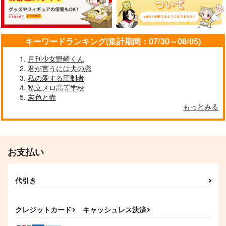
880
円
円
円
（税込）
（税込）
（税込）
入間銃兎×観音坂独歩
入間銃兎×観音坂独歩
碧棺左馬刻×入間銃兎
サンプル
サンプル
サンプル
キーワードランキング(集計期間：07/30～08/05)
作品詳細
作品詳細
作品詳細
月刊少女野崎くん
君が言うには犬の恋
私の愛する圧制者
私立メロ高等学校
灰色と赤
もっとみる
らむり
限界同人世界線におけ
りおーさんといっし
る限界同人夢野が乱理
ょ！
地団駄ジャーニー
に拘る本
地団駄ジャーニー
475号室
1,200
円
専売
（税込）
700
629
円
専売
円
専売
（税込）
（税込）
ヒプノシスマイク
お支払い
ヒプノシスマイク
ヒプノシスマイク
飴村乱数×毒島メイソン理鶯
飴村乱数×毒島メイソン理鶯
毒島メイソン理鶯
有栖川帝統
代引き
No night lasts foreve
Forever…
Today Tomorrow and
サンプル
サンプル
サンプル
r
Forever
RABBIT TAIL
カート
カート
カート
uniment
ROUND ABOUT
597
クレジットカード
キャッシュレス決済
円
（税込）
787
315
円
円
（税込）
（税込）
冴羽リョウ×槇村香