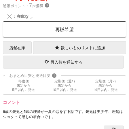
7
通販ポイント：
pt獲得
？
╳
：在庫なし
再販希望
店舗在庫
欲しいものリストに追加
再入荷を通知する
おまとめ目安と発送目安
?
毎度便
定期便（週1)
定期便（月2)
未定から
未定から
未定から
5日以内に発送
10日以内に発送
14日以内に発送
コメント
6歳の銃兎と5歳の理鶯が一夏の恋をする話です。銃兎は美少年、理鶯は
ショタって感じの頃合いです。