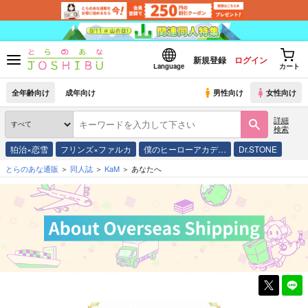
新規登録
ログイン
Language
カート
全年齢向け
成年向け
男性向け
女性向け
詳細
検索
狛治×恋雪
フリンズ×ファルカ
僕のヒーローアカデ…
Dr.STONE
とらのあな通販
同人誌
KaM
あなたへ