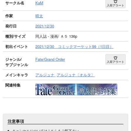
サークル名
KaM
入荷アラート
作家
晴太
発行日
2021/12/30
種別/サイズ
同人誌 - 漫画/ Ａ５ 136p
初出イベント
2021/12/30 コミックマーケット99（1日目）
ジャンル/
Fate/Grand Order
入荷アラート
サブジャンル
メインキャラ
アルジュナ
アルジュナ〔オルタ〕
関連特集
注意事項
キャンセルについては
こちら
をご覧下さい。