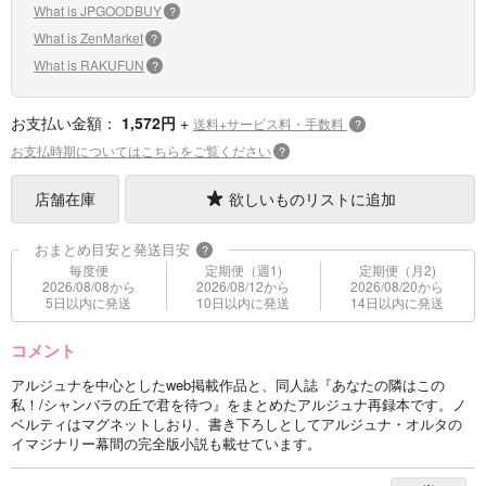
What is JPGOODBUY
?
What is ZenMarket
?
What is RAKUFUN
?
お支払い金額：
1,572円
+
送料+サービス料・手数料
?
お支払時期についてはこちらをご覧ください
?
店舗在庫
欲しいものリストに追加
おまとめ目安と発送目安
?
毎度便
定期便（週1)
定期便（月2)
2026/08/08から
2026/08/12から
2026/08/20から
5日以内に発送
10日以内に発送
14日以内に発送
コメント
アルジュナを中心としたweb掲載作品と、同人誌『あなたの隣はこの
私！/シャンバラの丘で君を待つ』をまとめたアルジュナ再録本です。ノ
ベルティはマグネットしおり、書き下ろしとしてアルジュナ・オルタの
イマジナリー幕間の完全版小説も載せています。