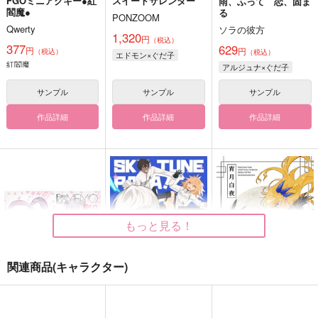
FGOミニアクキー●紅
スイートサレンダー
雨、ふって 恋、固ま
閻魔●
る
PONZOOM
Qwerty
ソラの彼方
1,320
円
（税込）
377
629
円
円
（税込）
（税込）
エドモン×ぐだ子
紅閻魔
アルジュナ×ぐだ子
サンプル
サンプル
サンプル
作品詳細
作品詳細
作品詳細
もっと見る！
関連商品(キャラクター)
Fate/GOMEMO10
SKY TUNE PAPA
宵月白夜