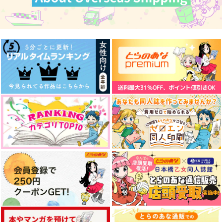
作品詳細
作品詳細
作品詳細
LEVA LOG1
LEVA
880
円
専売
（税込）
Fate/Grand Order
インドラ
アルジュナ
綺麗
Beautiful Heroes2
WANT,WANT,WANT 2
玉結び協会
マグナム9
たぴおかみるく
サンプル
1,100
1,572
944
円
円
円
（税込）
（税込）
（税込）
カート
ビーマ×ドゥリーヨダナ
サンプル
サンプル
サンプル
作品詳細
作品詳細
作品詳細