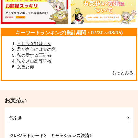
キーワードランキング(集計期間：07/30～08/05)
月刊少女野崎くん
君が言うには犬の恋
私の愛する圧制者
私立メロ高等学校
灰色と赤
もっとみる
Romancia02
FGOアンブレラマー
カー●ガラス
m.m.m.
Qwerty
2,292
円
（税込）
お支払い
504
円
（税込）
シグルド
サンプル
サンプル
代引き
作品詳細
作品詳細
クレジットカード
キャッシュレス決済