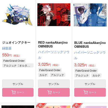
ワダメモ
メガキノ
ななのかまど
785
787
787
円
円
円
（税込）
（税込）
（税込）
インドラ
インドラ×ヴリトラ
サンプル
サンプル
サンプル
作品詳細
作品詳細
作品詳細
ジュオインアクキー
RED nankaAkanjino
BLUE nankaAkanjino
OMNIBUS
OMNIBUS
緑龍茶
ハイパーソニックソウ
ハイパーソニックソウ
550
円
（税込）
ル
ル
Fate/Grand Order
3,025
3,025
円
円
（税込）
アルジュナ〔オルタ〕×インドラ
（税込）
Fate/Grand Order
Fate/Grand Order
カルナ
アルジュナ
アルジュナ
カルナ
サンプル
サンプル
サンプル
カート
カート
カート
舟幽霊
FGOミニアクキー(ガ
FGOミニアクキー(ガ
ラス風)●ジャンヌ●
ラス風)●ジャンヌオル
泥沼分室
タ●
Qwerty
Qwerty