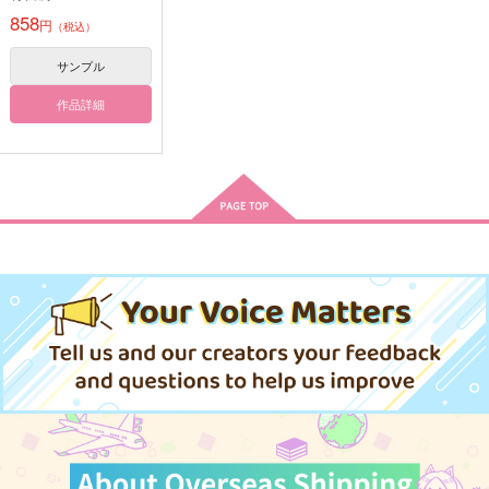
858
サンプル
サンプル
サンプル
円
（税込）
作品詳細
作品詳細
作品詳細
サンプル
作品詳細
雨奇晴好
父様といっしょ
Stories of Love Birds
coccorope
のじとみ
えぬ＊つー
700
629
472
円
円
専売
専売
円
専売
（税込）
（税込）
（税込）
Fate/Grand Order
Fate/Grand Order
Fate/Grand Order
インドラ
アルジュナ
インドラ×アルジュナ
インドラ×アルジュナ
握りの賢ちゃん
FGO Illustrations 13
Aとの軌跡
アルジュナ〔オルタ〕
サンプル
サンプル
サンプル
こねくり
ReDrop
ゲンサイテイ
787
1,760
1,540
円
円
円
カート
カート
カート
（税込）
（税込）
（税込）
ギルガメッシュ
カーマ
キリシュタリア・ヴォー
ダイム
サンプル
サンプル
サンプル