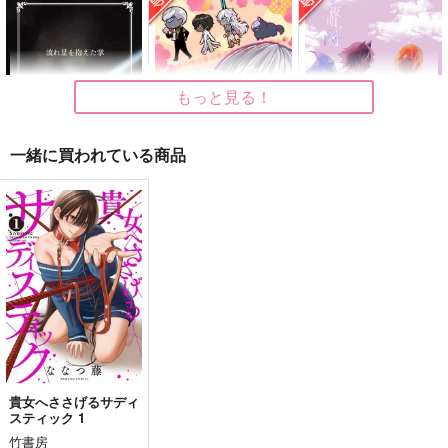
1,572
円
（税込）
550
550
円
円
（税込）
勝海舟
（税込）
サンプル
サンプル
サンプル
もっと見る！
作品詳細
作品詳細
作品詳細
一緒に買われている商品
流れ星を抱えた掌
ほのぼの
夜明けの灯
緑龍茶
うなぎピンポンダッシ
Cloud9
ュ
1,100
787
円
円
専売
（税込）
（税込）
629
Fate/Grand Order
円
専売
Fate/Grand Order
（税込）
アルジュナ〔オルタ〕×インドラ
アシュヴァッターマン×アルジュナ〔オルタ〕
Fate/Grand Order
インドラ
アルジュナ
サンプル
サンプル
サンプル
FGOミニアクキー(ガ
FGOミニアクキー(ガ
ほしのしるべ
ラス風)●ヴリトラ●
ラス風)●テスカトリポ
メガキノ
作品詳細
カート
カート
カ●
貴女へささげるサディ
Qwerty
Qwerty
472
スティック 1
円
（税込）
550
550
円
円
（税込）
（税込）
ぐだ子
竹書房