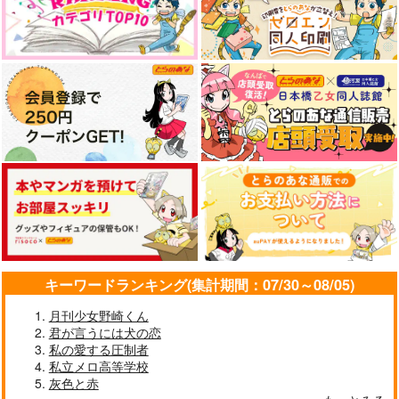
1,100
944
円
円
（税込）
（税込）
1,887
円
（税込）
五条悟×伏黒恵
乙骨憂太×狗巻棘
五条悟×虎杖悠仁
サンプル
サンプル
サンプル
作品詳細
作品詳細
作品詳細
キーワードランキング(集計期間：07/30～08/05)
月刊少女野崎くん
君が言うには犬の恋
Ray of hope
canvas２(トレペ巻き)
私の愛する圧制者
春隣
Sophia
私立メロ高等学校
灰色と赤
770
1,540
円
円
（税込）
（税込）