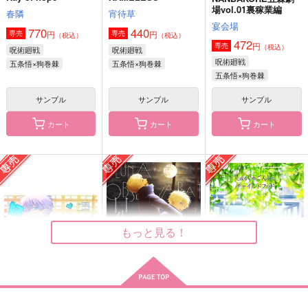
と或るじゅごんしのチ
name.
双方に重い
場vol.01裏稼業編
ャイルドフッド
春隣
宵待草
木枯らしキャンプ
LiLi
宴会場
ラクエンノキズ
770
440
円
円
専売
専売
1,100
110
（税込）
（税込）
円
円
（税込）
（税込）
472
572
円
専売
（税込）
円
呪術廻戦
呪術廻戦
（税込）
五条悟×伏黒恵
五条悟×虎杖悠仁
呪術廻戦
五条悟×狗巻棘
五条悟×狗巻棘
五条悟×狗巻棘
五条悟×狗巻棘
サンプル
サンプル
サンプル
サンプル
サンプル
サンプル
作品詳細
作品詳細
作品詳細
カート
カート
カート
もっと見る！
SuperSmile
閑話
依依（恋恋）
好き？
月は見ていた