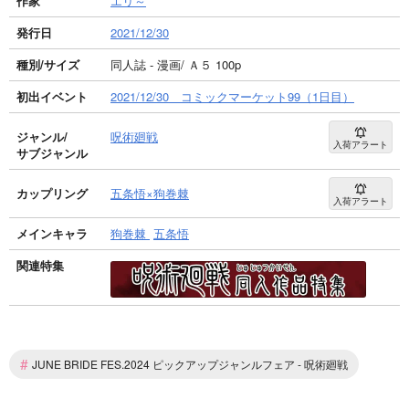
作家
エリ～
発行日
2021/12/30
種別/サイズ
同人誌 - 漫画/ Ａ５ 100p
初出イベント
2021/12/30 コミックマーケット99（1日目）
ジャンル/
呪術廻戦
入荷アラート
サブジャンル
カップリング
五条悟×狗巻棘
入荷アラート
メインキャラ
狗巻棘
五条悟
関連特集
#
JUNE BRIDE FES.2024 ピックアップジャンルフェア - 呪術廻戦