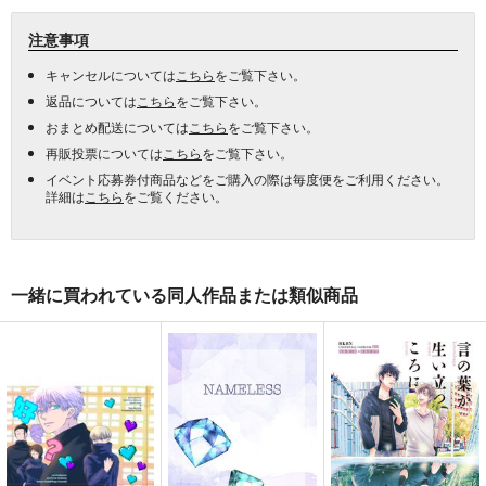
注意事項
キャンセルについては
こちら
をご覧下さい。
返品については
こちら
をご覧下さい。
おまとめ配送については
こちら
をご覧下さい。
再販投票については
こちら
をご覧下さい。
イベント応募券付商品などをご購入の際は毎度便をご利用ください。
詳細は
こちら
をご覧ください。
一緒に買われている同人作品または類似商品