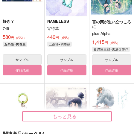
好き？
NAMELESS
言の葉が生い立つころ
に
745
宵待草
plus Alpha
580
440
円
円
（税込）
（税込）
1,415
円
（税込）
五条悟×狗巻棘
五条悟×狗巻棘
食満留三郎×善法寺伊作
サンプル
サンプル
サンプル
作品詳細
作品詳細
作品詳細
もっと見る！
関連商品(サークル)