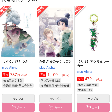
【六は】アクリルマー
かみさまのかくしごと
しずく、ひとつぶ
カー
plus Alpha
plus Alpha
plus Alpha
1,100
787
円
円
（税込）
（税込）
472
円
（税込）
食満留三郎×善法寺伊作
食満留三郎×善法寺伊作
食満留三郎
サンプル
サンプル
サンプル
作品詳細
作品詳細
作品詳細
しずく、ひとつぶ
かみさまのかくしごと
【六は】アクリルマー
カー
plus Alpha
plus Alpha
plus Alpha
787
1,100
円
円
専売
専売
（税込）
（税込）
472
円
専売
（税込）
落第忍者乱太郎
落第忍者乱太郎
落第忍者乱太郎
食満留三郎×善法寺伊作
食満留三郎×善法寺伊作
食満留三郎
善法寺伊作
サンプル
サンプル
サンプル
カート
カート
カート