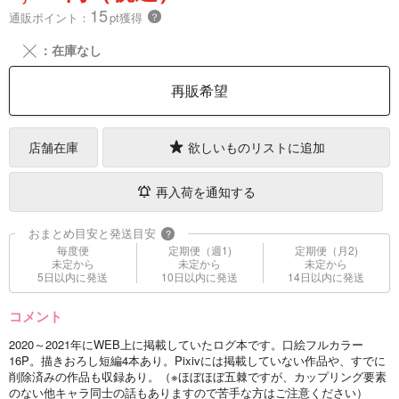
15
通販ポイント：
pt獲得
？
╳
：在庫なし
再販希望
店舗在庫
欲しいものリストに追加
再入荷を通知する
おまとめ目安と発送目安
?
毎度便
定期便（週1)
定期便（月2)
未定から
未定から
未定から
5日以内に発送
10日以内に発送
14日以内に発送
コメント
2020～2021年にWEB上に掲載していたログ本です。口絵フルカラー
16P。描きおろし短編4本あり。Pixivには掲載していない作品や、すでに
削除済みの作品も収録あり。（※ほぼほぼ五棘ですが、カップリング要素
のない他キャラ同士の話もありますので苦手な方はご注意ください）