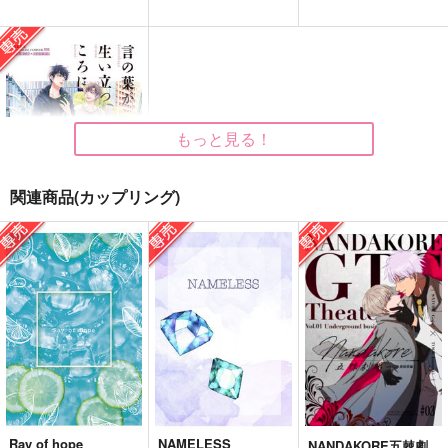
散らない桜
canvas（トレペ巻
月は見ていた
き）
油凪
Arpeggio
Sophia
1,415
787
円
円
（税込）
（税込）
1,540
円
（税込）
狗巻棘
五条悟×狗巻棘
狗巻棘
もっと見る！
サンプル
サンプル
サンプル
作品詳細
作品詳細
作品詳細
関連商品(カップリング)
言の葉が生い立つころ
に
plus Alpha
1,415
円
専売
（税込）
落第忍者乱太郎
食満留三郎×善法寺伊作
サンプル
カート
Ray of hope
NAMELESS
NANDAKORE五棘劇