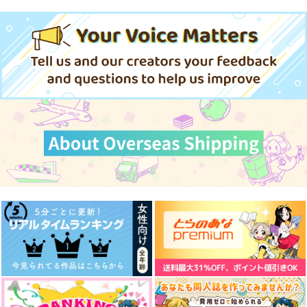
と或るじゅごんしのチ
ミラクルウィンター
けものみち
BoxCat
ャイルドフッド
745
Arpeggio
787
944
1,572
円
円
円
ラクエンノキズ
（税込）
（税込）
（税込）
580
787
円
円
専売
専売
（税込）
（税込）
五条悟×虎杖悠仁
五条悟×七海建人
五条悟×庵歌姫
572
円
専売
（税込）
呪術廻戦
呪術廻戦
呪術廻戦
五条悟×狗巻棘
五条悟×狗巻棘
サンプル
サンプル
サンプル
五条悟×狗巻棘
作品詳細
作品詳細
作品詳細
サンプル
サンプル
サンプル
カート
カート
カート
ごじょにゃんとゆじく
児戯にひとしい
ともだちルール
んまとめ
ごはんのおとも
彼方。
ゴビョウ