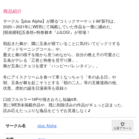
商品紹介
サークル【plus Alpha】が贈る“コミックマーケット99”新刊は、
2020～2021年にWEBにて掲載していた作品を一冊に纏めた、
[呪術廻戦]五条悟×狗巻棘本『JJLOG!』が登場！
朝起きた棘が、隣に五条が寝ていることに気付いてビックリする
「グッドモーニングコール」や、
憂太と棘の様子を陰から見つめながら、自分の教え子の可愛さに
五条がデレる「乙骨と狗巻を見守り隊」、
棘が五条にチョコを渡す「ハッピーバレンタイン」。
冬にアイスクリームを食べて寒くなっちゃう「冬のある日」や
朝、五条が棘を起こそうとする「朝の二人」等の五棘漫画の他、
伏黒、虎杖の誕生日漫画等も収録☆
口絵フルカラー16Pや描きおろし短編4本、
更にWEB未掲載作品や、既に削除済みの作品がギュっと詰まった、
読み応えたっぷりな逸品をどうぞお見逃しなく♪
サークル名
plus Alpha
入荷アラート