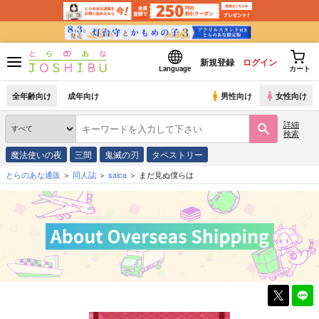
新規登録
ログイン
Language
カート
全年齢向け
成年向け
男性向け
女性向け
詳細
検索
魔法使いの夜
三間
鬼滅の刃
タペストリー
とらのあな通販
同人誌
saica
まだ見ぬ僕らは