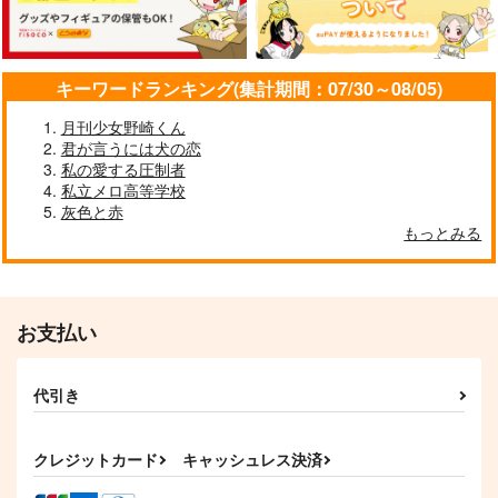
低速ギア
低速ギア
低速ギア
1,144
2,144
円
円
（税込）
（税込）
286
円
（税込）
虎杖悠仁×伏黒恵
虎杖悠仁×伏黒恵
虎杖悠仁×伏黒恵
キーワードランキング(集計期間：07/30～08/05)
サンプル
サンプル
サンプル
月刊少女野崎くん
君が言うには犬の恋
作品詳細
作品詳細
作品詳細
私の愛する圧制者
私立メロ高等学校
灰色と赤
もっとみる
お支払い
代引き
虎伏プチオンリー開催
薄明を綴る
まだ見ぬ君たちへ
クレジットカード
キャッシュレス決済
記念パンフレット
低速ギア
霧中