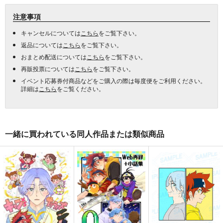
注意事項
キャンセルについては
こちら
をご覧下さい。
返品については
こちら
をご覧下さい。
おまとめ配送については
こちら
をご覧下さい。
再販投票については
こちら
をご覧下さい。
イベント応募券付商品などをご購入の際は毎度便をご利用ください。
詳細は
こちら
をご覧ください。
一緒に買われている同人作品または類似商品