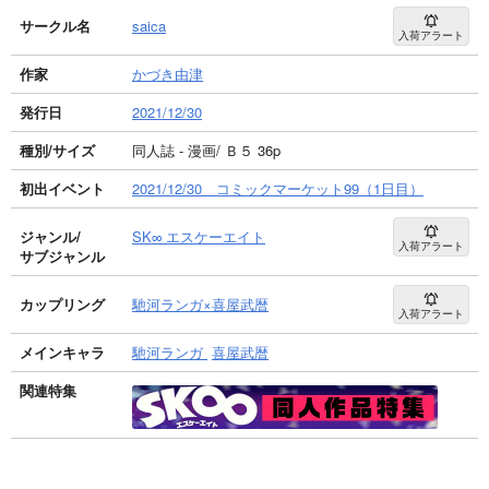
サークル名
saica
入荷アラート
作家
かづき由津
発行日
2021/12/30
種別/サイズ
同人誌 - 漫画/ Ｂ５ 36p
初出イベント
2021/12/30 コミックマーケット99（1日目）
ジャンル/
SK∞ エスケーエイト
入荷アラート
サブジャンル
カップリング
馳河ランガ×喜屋武暦
入荷アラート
メインキャラ
馳河ランガ
喜屋武暦
関連特集