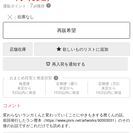
7
通販ポイント：
pt獲得
？
╳
：在庫なし
再販希望
店舗在庫
欲しいものリストに追加
再入荷を通知する
おまとめ目安と発送目安
?
毎度便
定期便（週1)
定期便（月2)
未定から
未定から
未定から
5日以内に発送
10日以内に発送
14日以内に発送
コメント
変わらないランガくんと変わっていくことにやきもきする暦くんの話。
前回発行したラン暦本（https://www.pixiv.net/artworks/92003031）のその
後のお話ですがこれだけでも読めます。