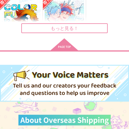
イエティ☆インフィニ
きみのこと どきどき
Sparkle of Days
ティ
させたい させられた
あったか～い
い
take the air
別冊express
787
円
（税込）
629
787
円
円
（税込）
（税込）
馳河ランガ×喜屋武暦
もっと見る！
馳河ランガ×喜屋武暦
馳河ランガ×喜屋武暦
サンプル
サンプル
サンプル
作品詳細
作品詳細
作品詳細
COLORFUL DAYS
Sparkle of Days
別冊express
あったか～い
787
787
円
円
専売
専売
（税込）
（税込）
SK∞ エスケーエイト
SK∞ エスケーエイト
馳河ランガ×喜屋武暦
馳河ランガ×喜屋武暦
サンプル
サンプル
カート
カート
エピローグは、まだ訪
虎伏プチフレークシー
虎伏プチフレークシー