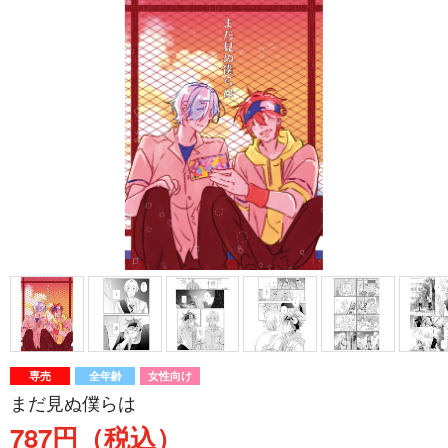
専売
全年齢
女性向け
まだ見ぬ僕らは
787円（税込）