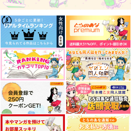
れない
ル３
ル２
マヨげそ
低速ギア
低速ギア
787
286
286
円
円
円
（税込）
（税込）
（税込）
御手洗暉×真経津晨
虎杖悠仁×伏黒恵
虎杖悠仁×伏黒恵
サンプル
サンプル
サンプル
作品詳細
作品詳細
作品詳細
虎伏プチフレークシー
虎伏プチ靴下
虎伏プチブランケット
ル１