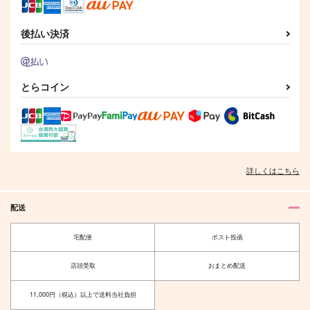
低速ギア
1,858
975
円
円
（税込）
（税込）
2,144
円
（税込）
迅悠一
虎杖悠仁×伏黒恵
後払い決済
虎杖悠仁×伏黒恵
サンプル
サンプル
サンプル
とらコイン
作品詳細
作品詳細
作品詳細
詳しくはこちら
配送
宅配便
ポスト投函
店頭受取
おまとめ配送
まだ見ぬ未来をあなた
DEVILISH YOUTH
と。
まだあいも見ず
11,000円（税込）以上で送料当社負担
ひのいり
629
円
（税込）