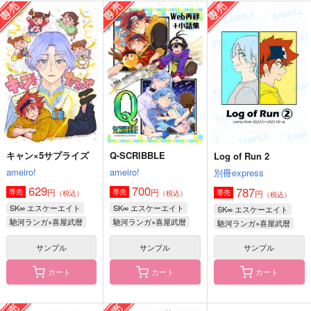
COLORFUL DAYS
イエティ王子といっし
6花
ょ
別冊express
take the air
別冊express
787
787
円
円
（税込）
（税込）
629
円
（税込）
馳河ランガ×喜屋武暦
馳河ランガ×喜屋武暦
馳河ランガ×喜屋武暦
サンプル
サンプル
サンプル
作品詳細
作品詳細
作品詳細
キャン×5サプライズ
Q-SCRIBBLE
Log of Run 2
ameiro!
ameiro!
別冊express
629
700
787
円
円
専売
専売
円
専売
（税込）
（税込）
（税込）
SK∞ エスケーエイト
SK∞ エスケーエイト
SK∞ エスケーエイト
馳河ランガ×喜屋武暦
馳河ランガ×喜屋武暦
馳河ランガ×喜屋武暦
サンプル
サンプル
サンプル
カート
カート
カート