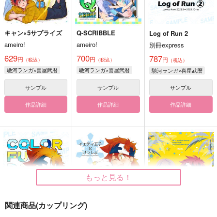
キャン×5サプライズ
Q-SCRIBBLE
Log of Run 2
ameiro!
ameiro!
別冊express
629
700
787
円
円
円
（税込）
（税込）
（税込）
馳河ランガ×喜屋武暦
馳河ランガ×喜屋武暦
馳河ランガ×喜屋武暦
サンプル
サンプル
サンプル
作品詳細
作品詳細
作品詳細
もっと見る！
関連商品(カップリング)