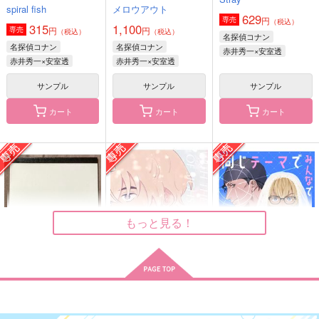
付】
spiral fish
メロウアウト
CHI_LOW!!!
CHI_LOW!!!
629
円
CHI_LOW!!!
専売
（税込）
315
1,100
944
787
円
円
専売
円
円
（税込）
（税込）
（税込）
（税込）
名探偵コナン
1,572
円
（税込）
雑渡昆奈門
雑渡昆奈門
名探偵コナン
名探偵コナン
赤井秀一×安室透
雑渡昆奈門
赤井秀一×安室透
赤井秀一×安室透
サンプル
サンプル
サンプル
サンプル
サンプル
サンプル
作品詳細
作品詳細
作品詳細
カート
カート
カート
もっと見る！
ごちそうをめしあが
ぬいちゃんの華麗なる
Hello My Dear!
えふびーにゃいメモ帳
あいはけむたい
同じテーマでみんなで
れ!?
潜入捜査
Bonito
赤安書いてみた ウェ
SIGH-LAND
おなかすいた