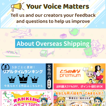
CHI_LOW!!!
三分天国
ディング・イブ編
4,479
イツメントリオ
円
（税込）
220
880
787
円
472
円
専売
専売
（税込）
（税込）
円
円
（税込）
（税込）
787
赤井秀一×安室透
円
専売
（税込）
名探偵コナン
名探偵コナン
オールキャラ
赤井秀一×安室透
名探偵コナン
赤井秀一×安室透
赤井秀一×安室透
赤井秀一×安室透
サンプル
サンプル
サンプル
サンプル
サンプル
サンプル
作品詳細
作品詳細
作品詳細
カート
カート
カート
エンドオブザワールド
僕、浮気します！
くろがねのAKAM
タチバナ
Apuri
ひなたぼっこ
容疑者は推しカプ殺人
aly’s illust log book
キスしても、友達
事件
vol.2
715
787
572
円
円