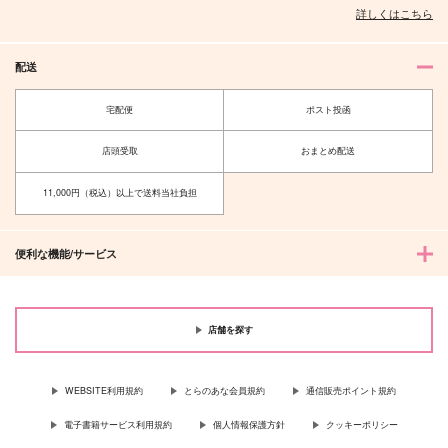
詳しくはこちら
330
472
円
円
専売
専売
（税込）
（税込）
名探偵コナン
名探偵コナン
赤井秀一×安室透
赤井秀一×安室透
配送
サンプル
サンプル
宅配便
ポスト投函
カート
カート
店頭受取
おまとめ配送
11,000円（税込）以上で送料当社負担
便利な機能/サービス
店舗を探す
WEBSITE利用規約
とらのあな会員規約
通信販売ポイント規約
電子書籍サービス利用規約
個人情報保護方針
クッキーポリシー