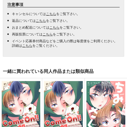
注意事項
キャンセルについては
こちら
をご覧下さい。
返品については
こちら
をご覧下さい。
おまとめ配送については
こちら
をご覧下さい。
再販投票については
こちら
をご覧下さい。
イベント応募券付商品などをご購入の際は毎度便をご利用ください。
詳細は
こちら
をご覧ください。
一緒に買われている同人作品または類似商品