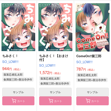
ちみさく！
ウチの高坂陣内左衛門
だいすき！ぬいがしら
の様子は少し可怪しい
SO_LOW!!!
CHI_LOW!!!
のかもしれない。
SO_LOW!!!
944
787
円
円
（税込）
（税込）
629
円
（税込）
雑渡昆奈門
食満留三郎×善法寺伊作
雑渡昆奈門×高坂陣内左衛門
サンプル
サンプル
サンプル
作品詳細
作品詳細
作品詳細
ちみさく！
ちみさく！【おまけ
ComeOn!!留三郎
付】
SO_LOW!!!
SO_LOW!!!
SO_LOW!!!
944
787
円
円
（税込）
（税込）
1,572
円
（税込）
落第忍者乱太郎
落第忍者乱太郎
落第忍者乱太郎
食満留三郎×善法寺伊作
食満留三郎×善法寺伊作
食満留三郎×善法寺伊作
サンプル
サンプル
サンプル
カート
カート
カート