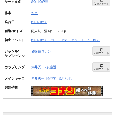
サークル名
SO_LOW!!!
入荷アラート
作家
おと
発行日
2021/12/30
種別/サイズ
同人誌 - 漫画/ Ｂ５ 20p
初出イベント
2021/12/30 コミックマーケット99（1日目）
ジャンル/
名探偵コナン
入荷アラート
サブジャンル
カップリング
赤井秀一×安室透
入荷アラート
メインキャラ
赤井秀一
降谷零
風見裕也
関連特集