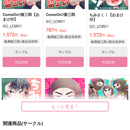
ComeOn!!留三郎【お
ComeOn!!留三郎
ちみさく！【おまけ
まけ付】
付】
SO_LOW!!!
SO_LOW!!!
SO_LOW!!!
787
円
（税込）
1,572
1,572
円
円
（税込）
（税込）
食満留三郎×善法寺伊作
食満留三郎×善法寺伊作
食満留三郎×善法寺伊作
サンプル
サンプル
サンプル
作品詳細
作品詳細
作品詳細
もっと見る！
関連商品(サークル)