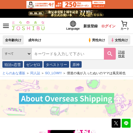
新規登録
ログイン
Language
カート
全年齢向け
成年向け
男性向け
女性向け
詳細
検索
狛治×恋雪
ゼンゼロ
タペストリー
原神
とらのあな通販
同人誌
SO_LOW!!!
僕達の魂が入ったぬいのママは風見裕也