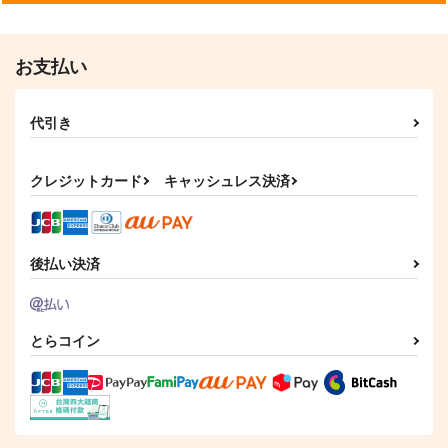
めぐる
くもにのる
黒風白雨
サンプル
サンプル
787
715
1,100
円
円
専売
円
専売
（税込）
（税込）
（税込）
名探偵コナン
名探偵コナン
名探偵コナン
作品詳細
作品詳細
お支払い
赤井秀一×安室透
赤井秀一×安室透
赤井秀一×安室透
サンプル
サンプル
サンプル
代引き
カート
カート
カート
クレジットカード
キャッシュレス決済
後払い決済
とらコイン
幕間のスコール
BEYOND HEAVEN
りんごの木
Fiore