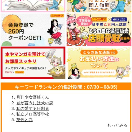
円
asterism
（税込）
（税込）
（税込）
湯田之坊
ありの巣
赤井秀一×安室透
赤井秀一×安室透
赤井秀一×安室透
1,572
円
専売
（税込）
1,540
394
円
円
専売
専売
（税込）
（税込）
名探偵コナン
サンプル
サンプル
サンプル
名探偵コナン
名探偵コナン
赤井秀一×安室透
赤井秀一×安室透
赤井秀一×安室透
作品詳細
作品詳細
作品詳細
サンプル
サンプル
サンプル
カート
カート
カート
キーワードランキング(集計期間：07/30～08/05)
月刊少女野崎くん
君が言うには犬の恋
しあわせドロップ3
コール・オン・ミー
私の愛する圧制者
めぐる
ＡＳＬ.
私立メロ高等学校
灰色と赤
4,400
944
円
円
（税込）
（税込）
もっとみる
とっぱつ！！！！
かまきりに似ている
ないしょのはなし2
赤井秀一×安室透
赤井秀一×安室透