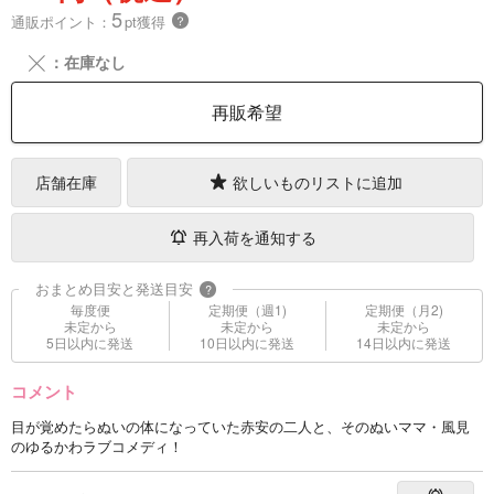
5
通販ポイント：
pt獲得
？
╳
：在庫なし
再販希望
店舗在庫
欲しいものリストに追加
再入荷を通知する
おまとめ目安と発送目安
?
毎度便
定期便（週1)
定期便（月2)
未定から
未定から
未定から
5日以内に発送
10日以内に発送
14日以内に発送
コメント
目が覚めたらぬいの体になっていた赤安の二人と、そのぬいママ・風見
のゆるかわラブコメディ！