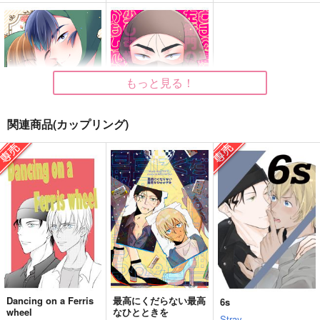
おとなりの運命
せんぬい【おまけ付】
タソたまのよいこた
ち!?
星林檎
どんぶり三昧
CHI_LOW!!!
472
629
円
円
（税込）
（税込）
944
円
（税込）
降谷零×風見裕也
赤井秀一×安室透
雑渡昆奈門
もっと見る！
サンプル
サンプル
サンプル
作品詳細
作品詳細
作品詳細
関連商品(カップリング)
ComeOn!!留三郎【お
ウチの高坂陣内左衛門
まけ付】
の様子は少し可怪しい
のかもしれない。
SO_LOW!!!
SO_LOW!!!
1,572
629
円
円
（税込）
（税込）
落第忍者乱太郎
落第忍者乱太郎
食満留三郎×善法寺伊作
雑渡昆奈門×高坂陣内左衛門
サンプル
サンプル
カート
カート
Dancing on a Ferris
最高にくだらない最高
6s
wheel
なひとときを
なんばんの！
なんばんの！【おまけ
ぽこちぇん
Stray