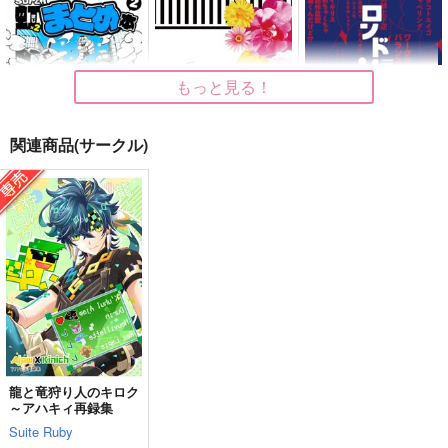
もっと見る！
関連商品(サークル)
SUPER虹×2まとめ本
刀さにSSまと
ロンドン同人レポ
2
め JEWELRY BOX
偏差値3
終わり犬
5726本丸
1,150
円
（税込）
2,750
1,450
円
円
（税込）
（税込）
剣持刀也
刀剣男士×女審神者
サンプル
サンプル
サンプル
作品詳細
作品詳細
作品詳細
龍と竜狩り人のキロク
～アハキィ再録集
Suite Ruby