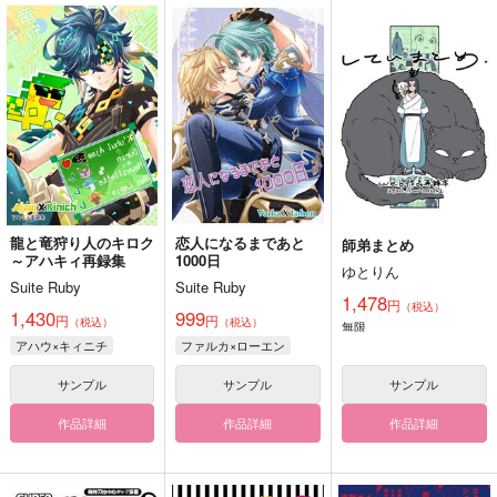
龍と竜狩り人のキロク
恋人になるまであと
師弟まとめ
～アハキィ再録集
1000日
ゆとりん
Suite Ruby
Suite Ruby
1,478
円
（税込）
1,430
999
円
円
（税込）
（税込）
無限
アハウ×キィニチ
ファルカ×ローエン
サンプル
サンプル
サンプル
作品詳細
作品詳細
作品詳細