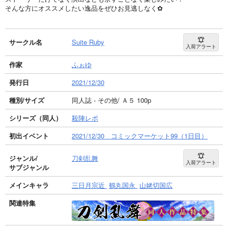
そんな方にオススメしたい逸品をぜひお見逃しなく✿
サークル名
Suite Ruby
入荷アラート
作家
ふぉゆ
発行日
2021/12/30
種別/サイズ
同人誌 - その他/ Ａ５ 100p
シリーズ（同人）
殺陣レポ
初出イベント
2021/12/30 コミックマーケット99（1日目）
ジャンル/
刀剣乱舞
入荷アラート
サブジャンル
メインキャラ
三日月宗近
鶴丸国永
山姥切国広
関連特集