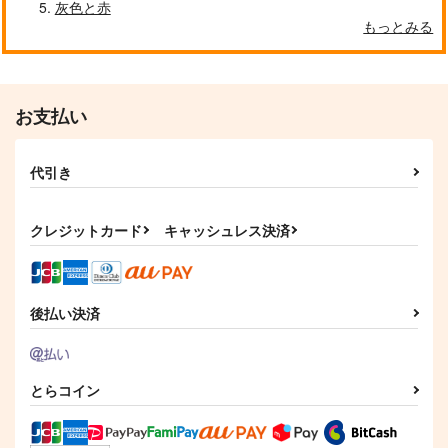
うちの主は年下好き
kiss
神も食わない
灰色と赤
もっとみる
Mikarin
虚無屋
21g
787
1,100
1,100
円
円
専売
専売
円
専売
（税込）
（税込）
（税込）
刀剣乱舞
刀剣乱舞
刀剣乱舞
鶴丸国永×女審神者
大倶利伽羅×鶴丸国永
鶴丸国永×女審神者
お支払い
サンプル
サンプル
サンプル
代引き
カート
カート
カート
クレジットカード
キャッシュレス決済
後払い決済
とらコイン