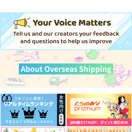
なし
こひは
真夜中の海
朝焼け研究所
とち狂い自刃部
1,572
円
専売
（税込）
692
1,257
円
専売
円
専売
（税込）
（税込）
刀剣乱舞
刀剣乱舞
刀剣乱舞
鶴丸国永×女審神者
鶴丸国永×女審神者
鶴丸国永×女審神者
師弟だらけ
師弟まつり
よわる師弟
ゆとりん
ゆとりん
ゆとりん
サンプル
サンプル
サンプル
2,044
2,515
1,100
円
円
円
（税込）
（税込）
（税込）
カート
カート
カート
無限
無限
無限
サンプル
サンプル
サンプル
作品詳細
作品詳細
作品詳細
#審神者代理3
生まれ変わっても、愛