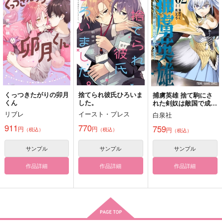
s, ok?
梅水月
nil.
たこやきパルフェ
3,772
1,100
円
専売
円
専売
（税込）
（税込）
472
円
専売
（税込）
刀剣乱舞
刀剣乱舞
刀剣乱舞
鶴丸国永×女審神者
鶴丸国永×女審神者
水心子正秀×水心子正秀
はらぺこっぷす再録集
失明鶴丸国永、最期の
ゆあみ師弟
サンプル
サンプル
サンプル
2019-2020
5日間 総集編
ゆとりん
はらぺこっぷす
はらぺこっぷす
カート
カート
カート
472
円
くっつきたがりの卯月
捨てられ彼氏ひろいま
（税込）
捕虜英雄 捨て駒にさ
2,860
2,032
円
円
（税込）
（税込）
くん
した。
れた剣奴は敵国で成り
無限
上がる 2
三日月宗近×鶴丸国永
三日月宗近×鶴丸国永
リブレ
イースト・プレス
白泉社
911
770
759
サンプル
サンプル
サンプル
円
円
円
（税込）
（税込）
（税込）
作品詳細
作品詳細
作品詳細
サンプル
サンプル
サンプル
作品詳細
作品詳細
作品詳細
喪失猶予
興味あること以外興味
いろにいでにけりわが