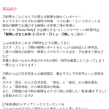
商品紹介
刀剣男士ごとにタイプの異なる殺陣を細かくレポート！
キャラクターそれぞれの個性や特徴、ココが凄い！というポイントを
独自の解釈でお届けする殺陣レポ本第二弾が登場☆
サークル【Suite Ruby】がお贈りする“コミックマーケット99”新刊は、
『殺陣レポまとめ本-２-刀ステ・刀ミュ・刀映』
をご紹介！
ふぉゆ先生がこれまでWEBなどで公開してきた
刀ステ・刀ミュ・刀映の殺陣レポートをたっぷり詰め込んだ本作品。
二振りの鶴丸の比較や、映画とステのマントさばき、刀を振るう形など
など
本書と見比べながら作品それぞれのBD・DVDを鑑賞したくなってしまう
一冊となっております！
刀映からは三日月宗近と山姥切国広、書き下ろしで日本号とへし切長谷
部。
刀ステ「悲伝」から三日月宗近、「慈伝」と「維伝」から鶴丸国永。
刀ミュ「葵咲本紀」から鶴丸国永が収録。
また、刀映版の全刀剣の殺陣をカテゴリ別に分類した一覧表(書き下ろし)
も収録されています♪
[刀剣乱舞]のメディアミックスコンテンツを
ストーリーだけでなく演出なども余すことなく楽しみたい！