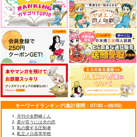
きみと世界でふたりき
り
豆大福
BLOW
みちゆき
1,100
944
円
円
専売
専売
（税込）
（税込）
817
円
白銀の余映
ひととき
（税込）
刀剣乱舞
加州清光
刀剣乱舞
刀剣乱舞
鶴丸国永
山姥切長義
鶴丸国永×女審神者
茶凛虎
星が見える
大倶利伽羅×鶴丸国永
803
315
円
円
（税込）
（税込）
諸伏高明
サンプル
サンプル
サンプル
河田雅史×深津一成
カート
カート
カート
サンプル
サンプル
作品詳細
作品詳細
キーワードランキング(集計期間：07/30～08/05)
月刊少女野崎くん
君が言うには犬の恋
私の愛する圧制者
私立メロ高等学校