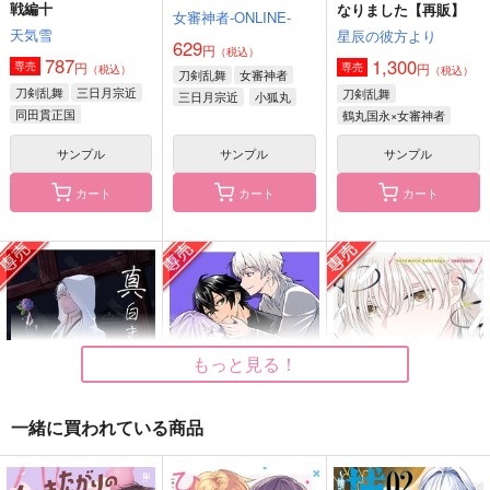
戦編十
なりました【再販】
女審神者-ONLINE-
天気雪
星辰の彼方より
629
円
（税込）
787
1,300
円
専売
円
専売
（税込）
（税込）
刀剣乱舞
女審神者
刀剣乱舞
三日月宗近
刀剣乱舞
三日月宗近
小狐丸
同田貫正国
鶴丸国永×女審神者
サンプル
サンプル
サンプル
イベントレポ vol.3
ある日突然幼馴染が分
P.E.TKRB/RECYCLE
離した話（オマケな
06
新規レイヤーフォルダ
カート
カート
カート
し）
ESplus
Pink Elephant
ー
630
2,829
円
円
787
（税込）
（税込）
円
（税込）
爆豪勝己×緑谷出久
三日月宗近×鶴丸国永
オールキャラ
サンプル
サンプル
サンプル
作品詳細
作品詳細
作品詳細
もっと見る！
一緒に買われている商品
真白き鶴に言ノ葉を
Keep this between u
とことわに、