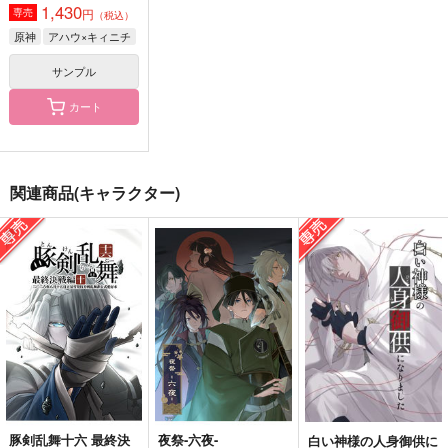
1,430
円
専売
（税込）
原神
アハウ×キィニチ
サンプル
カート
子宮全摘手術レポ
塵影架空舞台観劇レポ
ちょこレポ
関連商品(キャラクター)
サブスカスガ
シシニクタベタイ
福兎屋
629
440
787
円
円
円
（税込）
（税込）
（税込）
エーベンホルツ
中在家長次×七松小平太
サンプル
サンプル
サンプル
作品詳細
作品詳細
作品詳細
豚剣乱舞十六 最終決
夜祭-六夜-
白い神様の人身御供に