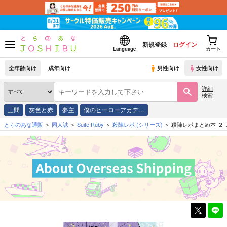
新規登録
ログイン
Language
カート
全年齢向け
成年向け
男性向け
女性向け
詳細
検索
三間
灰色と赤
夢主
僕のヒーローアカデ…
とらのあな通販
同人誌
Suite Ruby
殺陣レポ
(シリーズ)
殺陣レポまとめ本-２