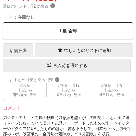
12
通販ポイント：
pt獲得
？
╳
：在庫なし
再販希望
店舗在庫
欲しいものリストに追加
再入荷を通知する
おまとめ目安と発送目安
?
毎度便
定期便（週1)
定期便（月2)
未定から
未定から
未定から
5日以内に発送
10日以内に発送
14日以内に発送
コメント
刀ステ・刀ミュ・刀映の殺陣（刀を振る型）が、刀剣男士ごとに全て違
うタイプになっていて凄い！と思い、レポートしたものです。ツイッタ
ーやピクシブにUPしたもののほか、書き下ろしで、日本号・へし切長谷
部のレポ、映画版の「全刀剣の殺陣カテゴリ分類表」を収録。