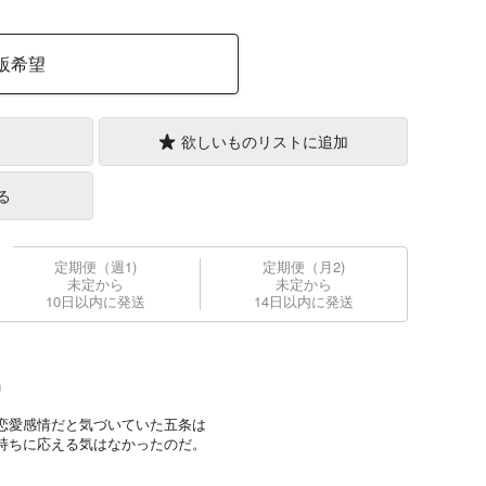
販希望
欲しいものリストに追加
る
定期便（週1)
定期便（月2)
未定から
未定から
10日以内に発送
14日以内に発送
」
恋愛感情だと気づいていた五条は
持ちに応える気はなかったのだ。