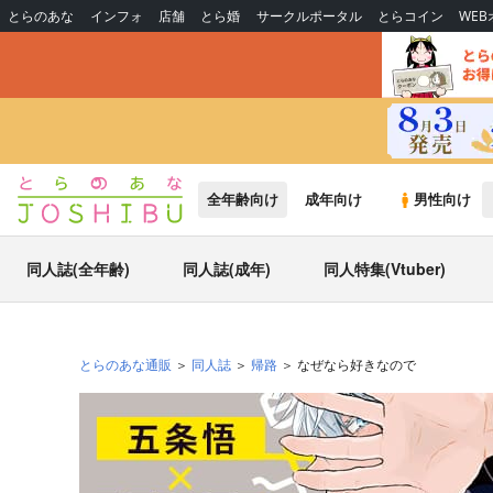
とらのあな
インフォ
店舗
とら婚
サークルポータル
とらコイン
WE
全年齢向け
成年向け
男性向け
同人誌(全年齢)
同人誌(成年)
同人特集(Vtuber)
とらのあな通販
同人誌
帰路
なぜなら好きなので