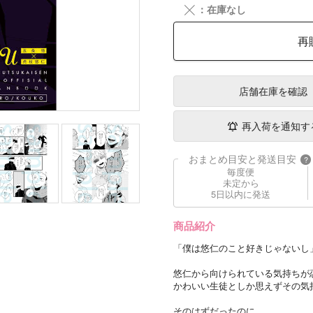
╳
：在庫なし
再
店舗在庫
を確認
再入荷を通知す
おまとめ目安と発送目安
?
毎度便
未定から
5日以内に発送
商品紹介
「僕は悠仁のこと好きじゃないし
悠仁から向けられている気持ちが
かわいい生徒としか思えずその気
そのはずだったのに