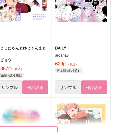
ごじょにゃんとゆじくんまと
DAILY
め
arcana8
ゴビョウ
629
円
（税込）
,887
円
（税込）
五条悟×虎杖悠仁
五条悟×虎杖悠仁
サンプル
作品詳細
サンプル
作品詳細