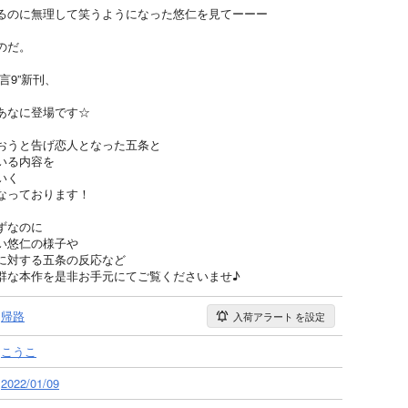
るのに無理して笑うようになった悠仁を見てーーー
のだ。
言9”新刊、
あなに登場です☆
おうと告げ恋人となった五条と
いる内容を
いく
なっております！
ずなのに
い悠仁の様子や
に対する五条の反応など
群な本作を是非お手元にてご覧くださいませ♪
帰路
入荷アラート
を設定
こうこ
2022/01/09