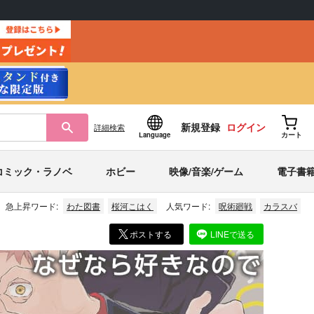
新規登録
ログイン
詳細
検索
Language
カート
コミック・ラノベ
ホビー
映像/音楽/ゲーム
電子書
急上昇ワード:
わた図書
桜河こはく
人気ワード:
呪術廻戦
カラスバ
ポストする
LINEで送る