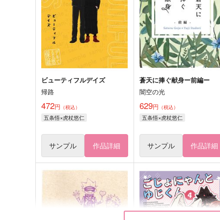
ビューティフルデイズ
蒼天に捧ぐ献身ー前編ー
帰路
闇空の光
472
629
円
円
（税込）
（税込）
五条悟×虎杖悠仁
五条悟×虎杖悠仁
サンプル
作品詳細
サンプル
作品詳細