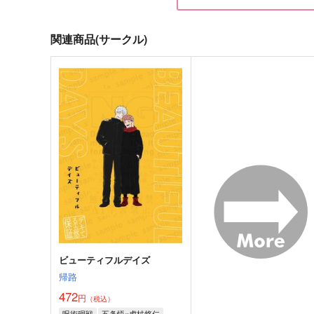
関連商品(サークル)
うそうそほんと！？
ごじょにゃんとゆじくん4
青いチューリップ
ゴビョウ
110
787
円
円
（税込）
（税込）
五条悟×虎杖悠仁
五条悟×虎杖悠仁
サンプル
作品詳細
サンプル
作品詳細
ビューティフルデイズ
帰路
472
円
（税込）
呪術廻戦
五条悟×虎杖悠仁