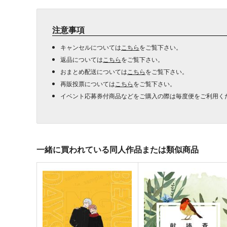
注意事項
キャンセルについては
こちら
をご覧下さい。
返品については
こちら
をご覧下さい。
おまとめ配送については
こちら
をご覧下さい。
再販投票については
こちら
をご覧下さい。
イベント応募券付商品などをご購入の際は毎度便をご利用く
一緒に買われている同人作品または類似商品