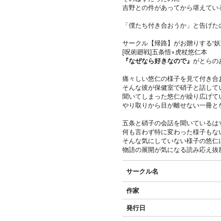
吉野との件があってから堪えてい
「僕たち付き合おうか」と告げた
サークル【帰路】がお贈りする“妖
[呪術廻戦]五条悟×虎杖悠仁本
『なぜなら好きなので』
がとらの
痛々しい悠仁の様子を見て付き合
そんな彼が保健室で硝子と話して
聞いてしまった悠仁が繰り広げて
やり取りから目が離せない一冊と
五条と硝子の会話を聞いているは
何も言わず特に変わった様子もな
そんな気にしていない様子の悠仁
物語の展開が気になる読み応え抜
サークル名
作家
発行日