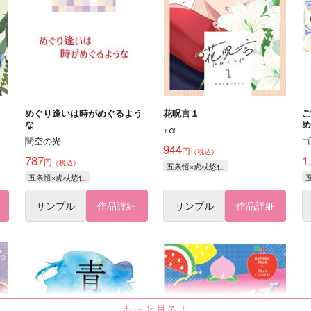
めぐり逢いは時がめぐるよう
花呪言１
な
+α
闇空の光
944
円
（税込）
787
1
円
（税込）
五条悟×虎杖悠仁
五条悟×虎杖悠仁
サンプル
作品詳細
サンプル
作品詳細
もっと見る！