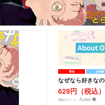
専売
全年齢
なぜなら好きなの
629円（税込
5
通販ポイント：
pt獲得
？