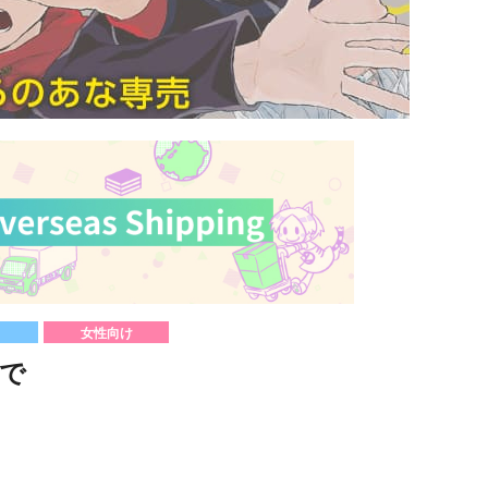
女性向け
で
）