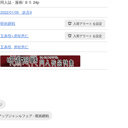
同人誌 - 漫画/ Ｂ５ 24p
2022/01/09 妖言9
呪術廻戦
入荷アラート
を設定
五条悟×虎杖悠仁
入荷アラート
を設定
五条悟
虎杖悠仁
ジ
ピックアップジャンルフェア - 呪術廻戦