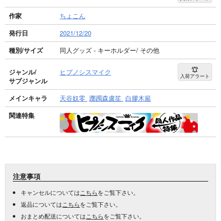
作家
ちょこん
発行日
2021/12/20
種別/サイズ
同人グッズ - キーホルダー/ その他
ジャンル/
ヒプノシスマイク
入荷アラート
サブジャンル
メインキャラ
天谷奴零
躑躅森盧笙
白膠木簓
関連特集
注意事項
キャンセルについては
こちら
をご覧下さい。
返品については
こちら
をご覧下さい。
おまとめ配送については
こちら
をご覧下さい。