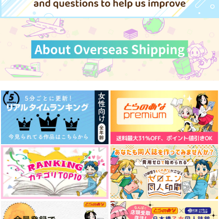
カート
カート
カート
探偵風水木アクキー
土利もちアクキー
AQUAQUA
木枯らしキャンプ
毎日がエブリデイ
どつ本のごっつええ感
SUPER LOVE SONG(
858
1,650
円
円
（税込）
（税込）
じなまとめ本～BL編
下)
モニカ
水木
～
土井半助×山田利吉
こんちくしょう！
根菜
629
円
専売
（税込）
1,257
1,100
サンプル
サンプル
円
円
専売
（税込）
（税込）
ヒプノシスマイク
ヒプノシスマイク
ヒプノシスマイク
躑躅森盧笙×白膠木簓
作品詳細
作品詳細
（白膠木簓＋躑躅森盧笙）×天谷奴零
躑躅森盧笙×白膠木簓
サンプル
サンプル
サンプル