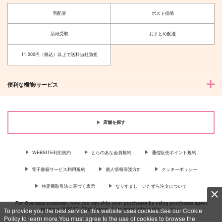
宅配便
ポスト投函
店頭受取
おまとめ配送
11,000円（税込）以上で送料当社負担
便利な機能/サービス
店舗を探す
WEBSITE利用規約
とらのあな会員規約
通信販売ポイント規約
電子書籍サービス利用規約
個人情報保護方針
クッキーポリシー
特定商取引法に基づく表示
なりすまし・いたずら注文について
For Overseas customer, now you can ship your purchases by using purchases agent
services “AOCS”! Click {more…} for more information …
more
To provide you the best service, this website uses cookies.See our Cookie
Policy to learn more.You must agree to the use of cookies to browse the