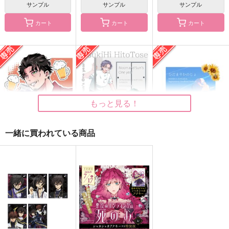
サンプル
サンプル
サンプル
作品詳細
作品詳細
作品詳細
カート
カート
カート
もっと見る！
一緒に買われている商品
どつ本のごっつええ感
ぷかぷか記憶アクキー
クラレオがおー自撮り
じなまとめ本～BL編
アクキー
もふもふロボット
happy life
つきひひととせ
ひだまりかのじょ
～
こんちくしょう！
Fuego
1,257
Sun Fragment
ねぼけ布団
秋の月夜と白木蓮
円
（税込）
1,257
944
円
円
（税込）
主人公
（税込）
315
787
1,320
円
円
専売
専売
円
専売
（税込）
（税込）
（税込）
（白膠木簓＋躑躅森盧笙）×天谷奴零
クラウザー×レオン
ヒプノシスマイク
ヒプノシスマイク
ヒプノシスマイク
白膠木簓
躑躅森盧笙
躑躅森盧笙×白膠木簓
躑躅森盧笙×白膠木簓
サンプル
サンプル
サンプル
天谷奴零
サンプル
サンプル
サンプル
作品詳細
作品詳細
作品詳細