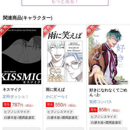
もっと見る！
サンプル
サンプル
サンプル
作品詳細
作品詳細
作品詳細
関連商品(キャラクター)
キスマイク
雨に笑えば
好きになれなくてごめ
雑伊ブランケット小
RKRNブランケット
波のゆくさきで笑え
ん ‐上-
定時ダッシュ！
かにどーらく
choco_chocon
choco_chocon
やってられねえや！
気侭コンパス
787
550
円
円
専売
専売
（税込）
（税込）
3,929
3,929
627
円
円
円
（税込）
（税込）
858
（税込）
円
専売
（税込）
ヒプノシスマイク
ヒプノシスマイク
雑渡昆奈門×善法寺伊作
山田利吉×土井半助
天谷奴零×白膠木簓
ヒプノシスマイク
白膠木簓×躑躅森盧笙
白膠木簓×躑躅森盧笙
白膠木簓×躑躅森盧笙
サンプル
サンプル
サンプル