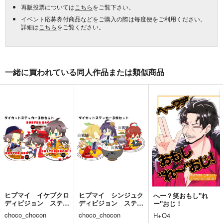
再販投票については
こちら
をご覧下さい。
イベント応募券付商品などをご購入の際は毎度便をご利用ください。
詳細は
こちら
をご覧ください。
一緒に買われている同人作品または類似商品
ヒプマイ イケブクロ
ヒプマイ シンジュク
へー？笑おもし"れ
ディビジョン ステッ
ディビジョン ステッ
ー"おじ！
カーセット
カーセット
choco_chocon
choco_chocon
H+O4