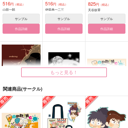
516
516
825
円
円
円
（税込）
（税込）
（税込）
山田一郎
伊弉冉一二三
天谷奴零
サンプル
サンプル
サンプル
作品詳細
作品詳細
作品詳細
もっと見る！
関連商品(サークル)
awakeing
笑う極彩色の葉
POPPING CANDY
通常版
61GROUCH
やってられねえや！
choco_chocon
472
627
円
円
（税込）
（税込）
1,572
円
天谷奴零
（税込）
天谷奴零×白膠木簓