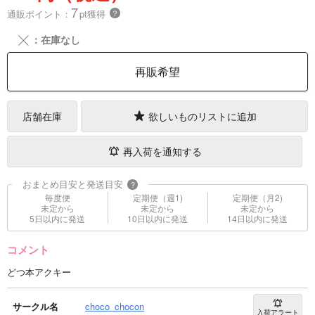
7
通販ポイント：
pt獲得
？
╳
：在庫なし
再販希望
店舗在庫
欲しいものリストに追加
再入荷を通知する
おまとめ目安と発送目安
?
毎度便
定期便（週1)
定期便（月2)
未定から
未定から
未定から
5日以内に発送
10日以内に発送
14日以内に発送
コメント
どつ本アクキー
サークル名
choco_chocon
入荷アラート