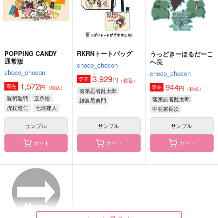
五条悟
サンプル
サンプル
サンプル
作品詳細
作品詳細
作品詳細
POPPING CANDY
RKRNトートバッグ
うっどきーほるだーこ
通常版
へ長
choco_chocon
choco_chocon
choco_chocon
3,929
円
専売
（税込）
1,572
944
円
専売
円
専売
（税込）
（税込）
落第忍者乱太郎
呪術廻戦
五条悟
落第忍者乱太郎
雑渡昆奈門
虎杖悠仁
七海建人
中在家長次
善法寺伊作
土井半助
七松小平太
サンプル
サンプル
サンプル
カート
カート
カート
RKRNトートバッグ
うっどきーほるだーこ
雑伊ブランケット大
へ長
choco_chocon
choco_chocon
choco_chocon
3,929
4,715
円
円
（税込）
（税込）
944
円
（税込）
雑渡昆奈門
雑渡昆奈門×善法寺伊作
中在家長次