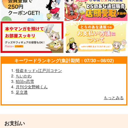
カート
カート
カート
キーワードランキング(集計期間：07/30～08/02)
怪盗キッド×江戸川コナン
ちいかわ
狛治×恋雪
その夢追え！
月刊少女野崎くん
ぴやぴやワールド
足立透
472
もっとみる
円
専売
（税込）
ヒプノシスマイク
躑躅森盧笙
サンプル
お支払い