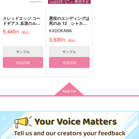
カート
カート
カート
スレッドエッジ コー
悪役のエンディングは
ドギアス 反逆のルル
死のみ 12 シャカシ
ーシュ メモリアルピ
ャカアクキー付き特装
5,445
KADOKAWA
円
（税込）
クチャーズ アクキー
版
カードコレクショ
3,630
円
（税込）
ン BOX
サンプル
サンプル
作品詳細
作品詳細
【カイザー】まほうつ
水着アクキー【ゲゲ
父水浴衣アクキー
かいアクキー
郎】
AQUAQUA
Log:02
JUST FOR YOU.
Rogue
アイロニ
AQUAQUA
858
BREAD
水彩度の海
円
ミンチ
（税込）
1,257
858
円
円
（税込）
（税込）
ゲゲ郎×水木
2,144
629
629
円
円
専売
専売
円
専売
（税込）
（税込）
ミヒャエル・カイザー
ゲゲ郎
（税込）
ヒプノシスマイク
ヒプノシスマイク
ヒプノシスマイク
サンプル
サンプル
サンプル
白膠木簓×躑躅森盧笙
躑躅森盧笙×白膠木簓
白膠木簓×躑躅森盧笙
作品詳細
作品詳細
作品詳細
サンプル
サンプル
サンプル