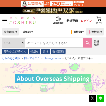
新規登録
ログイン
Language
カート
全年齢向け
成年向け
男性向け
女性向け
詳細
検索
月刊少女野崎くん
特級α
原神
呪術廻戦
とらのあな通販
同人アイテム
choco_chocon
どついたれ本舗アクキー