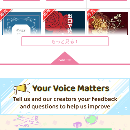
親ステッドワンダーラ
恋愛学レポート
ぬぬぬぬぬぬぬぬぬぬ
ンド
ぬぬっ!!
三つ葉洋菓子店
三つ葉洋菓子店
memento
865
円
（税込）
880
629
円
円
（税込）
（税込）
トレイ×ジェイド
トレイ×ジェイド
トレイ×ジェイド
もっと見る！
サンプル
サンプル
サンプル
作品詳細
作品詳細
作品詳細
Only Ever After
出口で待ってると嘘が
親ステッドワンダーラ
言ってた
ンド
しっぽキリトリ注
plan-A
三つ葉洋菓子店
意！
1,572
880
円
専売
円
専売
1,300
（税込）
（税込）
円
専売
（税込）
その他
その他
その他
トレイ×ジェイド
トレイ×ジェイド
トレイ×ジェイド
サンプル
サンプル
サンプル
カート
カート
カート