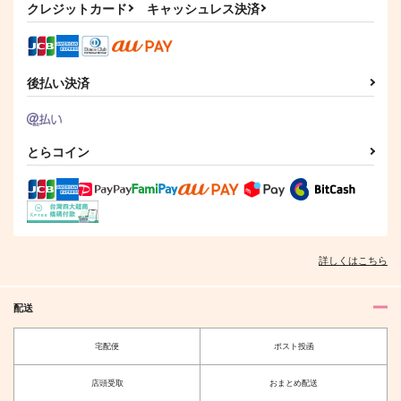
クレジットカード
キャッシュレス決済
ル！！
箱庭のゆめ
PUNCTUAL
茶寮ゆめかわ
787
645
円
円
（税込）
（税込）
1,257
円
（税込）
ラギー×レオナ
トレイ×ケイト
カキツバタ×スグリ
後払い決済
サンプル
サンプル
サンプル
作品詳細
作品詳細
作品詳細
とらコイン
詳しくはこちら
配送
宅配便
ポスト投函
トレイ・クローバーと
百合の棺で夢を見させ
店頭受取
おまとめ配送
付き合ってはいけない
て