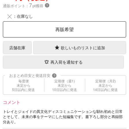
7
通販ポイント：
pt獲得
？
╳
：在庫なし
再販希望
店舗在庫
欲しいものリストに追加
再入荷を通知する
おまとめ目安と発送目安
?
毎度便
定期便（週1)
定期便（月2)
未定から
未定から
未定から
5日以内に発送
10日以内に発送
14日以内に発送
コメント
トレイとジェイドの異文化ディスコミュニケーションな馴れ初めと日常
とそして、未来の事をテーマにした短編集です。書下ろし部分と再録部
分あり。