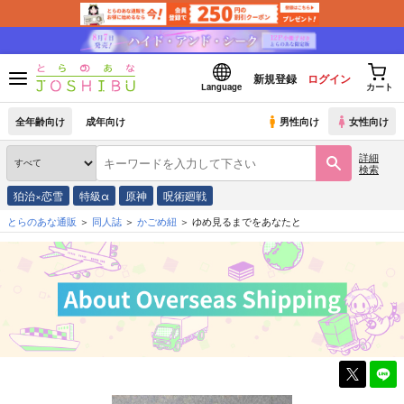
新規登録
ログイン
Language
カート
全年齢向け
成年向け
男性向け
女性向け
詳細
検索
狛治×恋雪
特級α
原神
呪術廻戦
とらのあな通販
同人誌
かごめ紐
ゆめ見るまでをあなたと