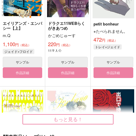
エイリアンズ・エンパ
ドラクエ11WEBらく
petit bonheur
シー【上】
がきあつめ
※たべられません。
m.Q
かごめじゅーす
472
円
（税込）
1,100
220
円
円
（税込）
（税込）
トレイ×ジェイド
11主人公
ジェイド×フロイド
サンプル
サンプル
サンプル
作品詳細
作品詳細
作品詳細
もっと見る！