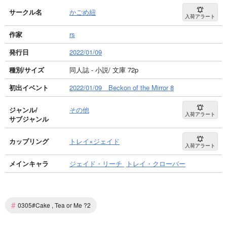
サークル名
かごめ紐
入荷アラート
作家
rs
発行日
2022/01/09
種別/サイズ
同人誌 - 小説/ 文庫 72p
初出イベント
2022/01/09 Beckon of the Mirror 8
ジャンル/
その他
入荷アラート
サブジャンル
カップリング
トレイ×ジェイド
入荷アラート
メインキャラ
ジェイド・リーチ
トレイ・クローバー
#
0305#Cake , Tea or Me ?2