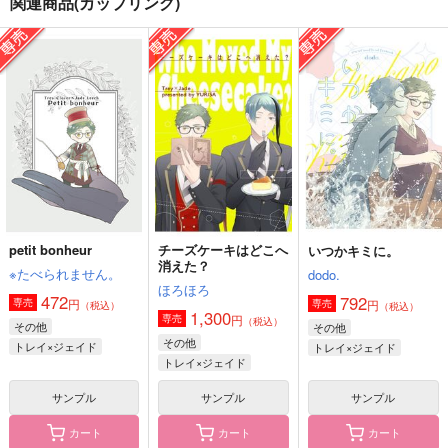
関連商品(カップリング)
チーズケーキはどこへ
いつかキミに。
出口で待ってると嘘が
消えた？
言ってた
dodo.
ほろほろ
plan-A
792
円
（税込）
1,300
1,572
円
円
（税込）
（税込）
トレイ×ジェイド
トレイ×ジェイド
トレイ×ジェイド
サンプル
サンプル
サンプル
作品詳細
作品詳細
作品詳細
petit bonheur
チーズケーキはどこへ
いつかキミに。
消えた？
※たべられません。
dodo.
ほろほろ
472
792
円
専売
円
専売
（税込）
（税込）
1,300
円
専売
（税込）
その他
その他
その他
トレイ×ジェイド
トレイ×ジェイド
トレイ×ジェイド
サンプル
サンプル
サンプル
カート
カート
カート