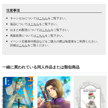
注意事項
キャンセルについては
こちら
をご覧下さい。
返品については
こちら
をご覧下さい。
おまとめ配送については
こちら
をご覧下さい。
再販投票については
こちら
をご覧下さい。
イベント応募券付商品などをご購入の際は毎度便をご利用ください。
詳細は
こちら
をご覧ください。
一緒に買われている同人作品または類似商品