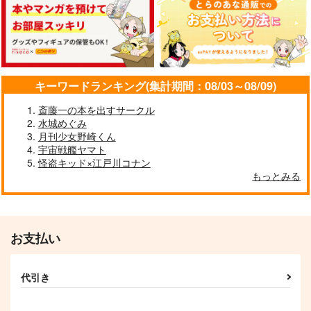
Only Ever After
ラングドシャ
monolog
しっぽキリトリ注
Whale Magic
monolog
意！
787
1,572
円
円
（税込）
（税込）
1,300
トレイ・クローバー
円
ジェイド×フロイド
（税込）
トレイ×ジェイド
キーワードランキング(集計期間：08/03～08/09)
サンプル
サンプル
サンプル
斎藤一の本を出すサークル
水城めぐみ
作品詳細
作品詳細
作品詳細
月刊少女野崎くん
宇宙戦艦ヤマト
怪盗キッド×江戸川コナン
もっとみる
お支払い
代引き
カキスグINロワイヤ
Golden Record
魔法少女トレケイ