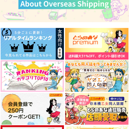
景
不自由な音
Many a true word is
spoken in jest.
髪紐
H/Mono
夏色ジムノペディ
472
944
円
円
（税込）
（税込）
1,257
円
（税込）
三井寿×宮城リョータ
フロイド×リドル
トレイ×ジェイド
サンプル
サンプル
サンプル
作品詳細
作品詳細
作品詳細