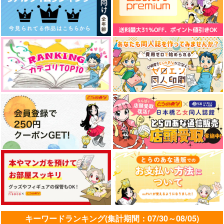
作品詳細
作品詳細
作品詳細
Blue gray
映画の時間
ドーナツの穴のおいし
いたべかた
ふわまく
kosame
無重力回転寿司
944
472
円
円
専売
専売
（税込）
（税込）
629
円
専売
（税込）
その他
ラギー×レオナ
その他
ラギー×レオナ
その他
ラギー×レオナ
サンプル
サンプル
サンプル
カート
カート
カート
逃げ水とアトリビュー
ラギーブッチの分裂
A.a
ト（下）
アルニコ。
野菜サンド専門店
スタート地点から
629
959
円
円
（税込）
（税込）
2.0km
ラギー×レオナ
ラギー×レオナ
1,572
円
（税込）
ラギー×レオナ
サンプル
サンプル
サンプル
キーワードランキング(集計期間：07/30～08/05)