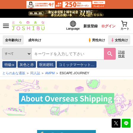
新規登録
ログイン
Language
カート
全年齢向け
成年向け
男性向け
女性向け
詳細
検索
特級α
灰色と赤
呪術廻戦
コミックマーケット…
とらのあな通販
同人誌
AMPM
ESCAPE JOURNEY