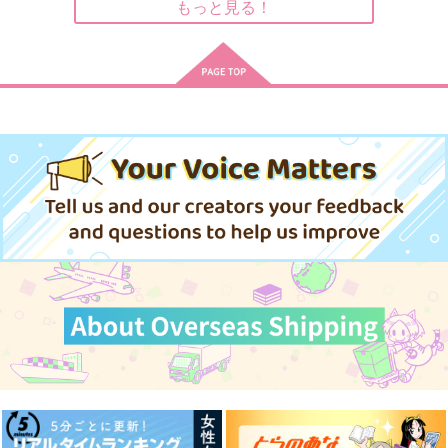
サンプル
サンプル
サンプル
もっと見る！
作品詳細
作品詳細
作品詳細
ちゃむらぶ
A.a
Golden Record
Asupara town
野菜サンド専門店
箱庭のゆめ
472
959
787
円
円
専売
専売
円
専売
（税込）
（税込）
（税込）
その他
ラギー×レオナ
その他
ラギー×レオナ
その他
ラギー×レオナ
サンプル
サンプル
サンプル
カート
カート
カート
映画の時間
Blue gray
Golden Record
kosame
ふわまく
箱庭のゆめ
472
944
787
円
円
円
（税込）
（税込）
（税込）
ラギー×レオナ
ラギー×レオナ
ラギー×レオナ
サンプル
サンプル
サンプル