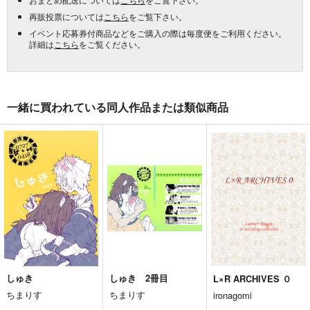
再販投票については
こちら
をご覧下さい。
イベント応募券付商品などをご購入の際は毎度便をご利用ください。
詳細は
こちら
をご覧ください。
一緒に買われている同人作品または類似商品
しゅき
しゅき 2冊目
L×R ARCHIVES ０
ちまりす
ちまりす
ironagomi