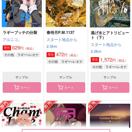
サンプル
サンプル
サンプル
作品詳細
作品詳細
作品詳細
ラギーブッチの分裂
春待月P.M.1137
逃げ水とアトリビュー
ト（下）
アルニコ。
スタート地点から
スタート地点から
2.0km
629
円
専売
（税込）
2.0km
472
その他
ラギー×レオナ
円
専売
（税込）
1,572
円
専売
（税込）
その他
ラギー×レオナ
その他
ラギー×レオナ
サンプル
サンプル
サンプル
カート
カート
カート
ビギナーチャム
ちゃむらぶ
NRCAMPASLIFES8
ちっくたっく
Asupara town
ザクロジック
787
472
660
円
円
円
（税込）
（税込）
（税込）
フロイド・リーチ
ラギー×レオナ
レオナ×ラギー