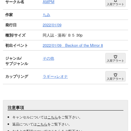
サークル名
AMPM
入荷アラート
作家
ちみ
発行日
2022/01/09
種別/サイズ
同人誌 - 漫画/ Ｂ５ 30p
初出イベント
2022/01/09 Beckon of the Mirror 8
ジャンル/
その他
入荷アラート
サブジャンル
カップリング
ラギー×レオナ
入荷アラート
注意事項
キャンセルについては
こちら
をご覧下さい。
返品については
こちら
をご覧下さい。
おまとめ配送については
こちら
をご覧下さい。