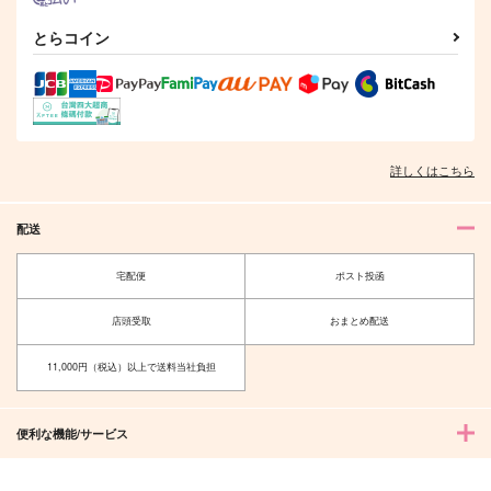
とらコイン
詳しくはこちら
配送
宅配便
ポスト投函
逃げ水とアトリビュー
たんぽぽクリーニング
ト（上）
かがりや
店頭受取
おまとめ配送
スタート地点から
1,540
円
（税込）
2.0km
レオナ×ラギー
11,000円（税込）以上で送料当社負担
944
円
（税込）
ラギー×レオナ
便利な機能/サービス
サンプル
サンプル
作品詳細
作品詳細