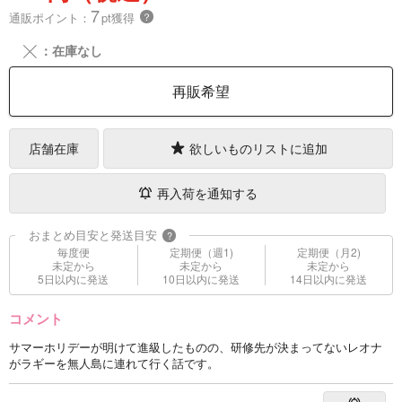
7
通販ポイント：
pt獲得
？
╳
：在庫なし
再販希望
店舗在庫
欲しいものリストに追加
再入荷を通知する
おまとめ目安と発送目安
?
毎度便
定期便（週1)
定期便（月2)
未定から
未定から
未定から
5日以内に発送
10日以内に発送
14日以内に発送
コメント
サマーホリデーが明けて進級したものの、研修先が決まってないレオナ
がラギーを無人島に連れて行く話です。