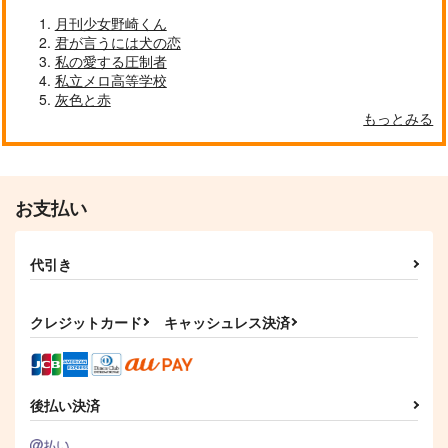
作品詳細
作品詳細
作品詳細
月刊少女野崎くん
君が言うには犬の恋
私の愛する圧制者
チャムチャムタイム
逃げ水とアトリビュー
私立メロ高等学校
ト（上）
Asupara town
灰色と赤
スタート地点から
157
もっとみる
円
専売
（税込）
2.0km
その他
ラギー×レオナ
944
円
専売
（税込）
その他
ラギー×レオナ
お支払い
サンプル
サンプル
カート
カート
代引き
足跡は続く
ごほうびドーナツ
クライ・ベイビー・ク
ライ
チームよつあし
こたつで寝る
ラムレーズン
クレジットカード
キャッシュレス決済
858
1,100
円
円
（税込）
（税込）
787
円
（税込）
レオナ×ラギー
ラギー×レオナ
ラギー×レオナ
後払い決済
サンプル
サンプル
サンプル
作品詳細
作品詳細
作品詳細