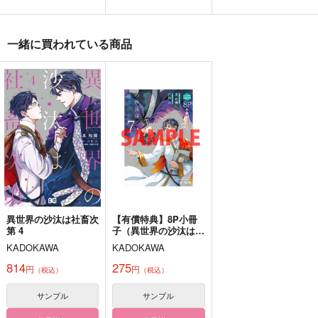
蜜月
ぼくをもっと気にかけ
SWORD BEANS CRI
て、春
SIS
野辺のすみれ
正気の沙汰でない
一緒に買われている商品
正気の沙汰でない
1,100
円
（税込）
315
472
円
円
（税込）
（税込）
雑渡昆奈門×高坂陣内左衛門
剣持刀也
剣持刀也
サンプル
サンプル
サンプル
作品詳細
作品詳細
作品詳細
異世界の沙汰は社畜次
【有償特典】8P小冊
第 4
子（異世界の沙汰は社
畜次第 7）
KADOKAWA
KADOKAWA
814
275
円
円
（税込）
（税込）
サンプル
サンプル
刀ピーシンクロニシテ
地獄の沙汰もゼニしだ
正気の沙汰なぞお呼び