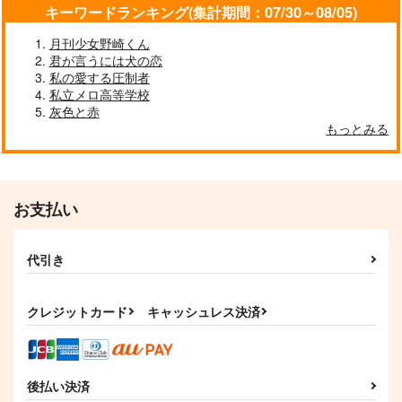
1,350
1,887
キーワードランキング(集計期間：07/30～08/05)
円
円
（税込）
（税込）
787
円
（税込）
綾戸恋×弥代衣都
碧棺左馬刻×山田一郎
月刊少女野崎くん
食満留三郎×善法寺伊作
君が言うには犬の恋
私の愛する圧制者
サンプル
サンプル
サンプル
私立メロ高等学校
作品詳細
作品詳細
作品詳細
灰色と赤
もっとみる
お支払い
代引き
クレジットカード
キャッシュレス決済
運命のかたち
かたちをかえてもあい
せるか
a*ratama
P9
後払い決済
865
円
（税込）