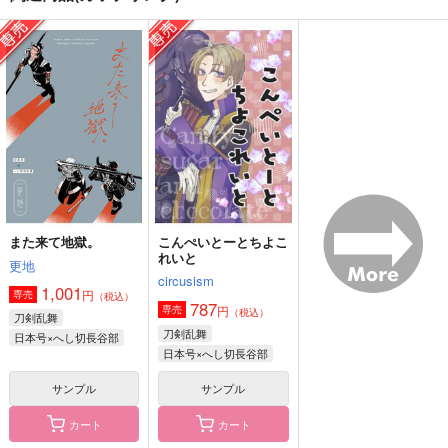
しあわせのかたち3
しあわせのかたち2
しあわせのかたち
桔梗寺本堂
桔梗寺本堂
桔梗寺本堂
2,200
2,750
550
円
円
円
（税込）
（税込）
（税込）
真壁一騎×遠見真矢
真壁一騎×遠見真矢
真壁一騎×遠見真矢
サンプル
サンプル
サンプル
作品詳細
作品詳細
作品詳細
また来て地獄。
こんぺいとーとちよこ
れいと
更地
circusism
1,001
円
専売
（税込）
787
円
専売
（税込）
刀剣乱舞
刀剣乱舞
日本号×へし切長谷部
日本号×へし切長谷部
サンプル
サンプル
カート
カート