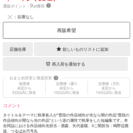
9
通販ポイント：
pt獲得
？
╳
：在庫なし
再販希望
店舗在庫
欲しいものリストに追加
再入荷を通知する
おまとめ目安と発送目安
?
毎度便
定期便（週1)
定期便（月2)
未定から
未定から
未定から
5日以内に発送
10日以内に発送
14日以内に発送
コメント
タイトルをテーマに執筆各人が"普段の作品傾向が光なら闇の作品"普段の
作品傾向が闇なら光の作品"という逆の属性で執筆をした短編集です。本
合同誌における作品傾向光担当：酒森、矢代嘉陽、0こ闇担当：鳴野辺鹿
波、つるばみ弐号丸