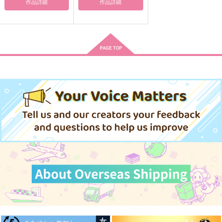
作品詳細
作品詳細
ィ100%・改
い
じゃねェ！
正気の沙汰でない
テイチ屋
吸入式エレファント
1,100
770
1,100
円
円
円
（税込）
（税込）
（税込）
剣持刀也
土井半助×摂津のきり丸
緑谷出久×爆豪勝己
サンプル
サンプル
サンプル
作品詳細
作品詳細
作品詳細
烏鷺の沙汰
インキュバス勇利くん
事始め、恋次第
の憂鬱