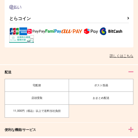
770
円
（税込）
鬼太郎×水木
雑渡昆奈門×高坂陣内左衛門
とらコイン
サンプル
サンプル
作品詳細
作品詳細
詳しくはこちら
配送
宅配便
ポスト投函
店頭受取
おまとめ配送
11,000円（税込）以上で送料当社負担
便利な機能/サービス