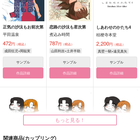
正気の沙汰もお前次第
恋路の沙汰も君次第
しあわせのかたち4
平田温泉
煮込み時間
桔梗寺本堂
472
787
2,200
円
円
円
（税込）
（税込）
（税込）
成田狂児×岡聡実
山田利吉×土井半助
真壁一騎×遠見真矢
サンプル
サンプル
サンプル
作品詳細
作品詳細
作品詳細
もっと見る！
関連商品(カップリング)