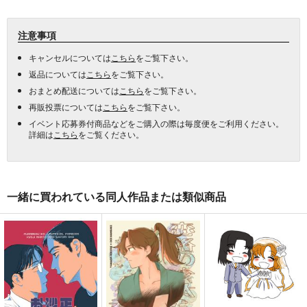
注意事項
キャンセルについては
こちら
をご覧下さい。
返品については
こちら
をご覧下さい。
おまとめ配送については
こちら
をご覧下さい。
再販投票については
こちら
をご覧下さい。
イベント応募券付商品などをご購入の際は毎度便をご利用ください。
詳細は
こちら
をご覧ください。
一緒に買われている同人作品または類似商品