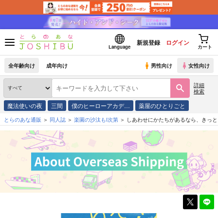
新規登録
ログイン
Language
カート
全年齢向け
成年向け
男性向け
女性向け
詳細
検索
魔法使いの夜
三間
僕のヒーローアカデ…
薬屋のひとりごと
とらのあな通販
同人誌
楽園の沙汰もI次第
しあわせにかたちがあるなら、きっと