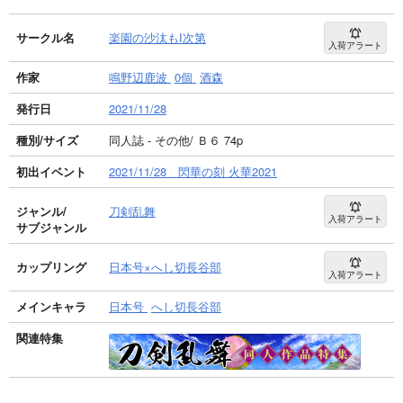
サークル名
楽園の沙汰もI次第
入荷アラート
作家
鳴野辺鹿波
0個
酒森
発行日
2021/11/28
種別/サイズ
同人誌 - その他/ Ｂ６ 74p
初出イベント
2021/11/28 閃華の刻 火華2021
ジャンル/
刀剣乱舞
入荷アラート
サブジャンル
カップリング
日本号×へし切長谷部
入荷アラート
メインキャラ
日本号
へし切長谷部
関連特集