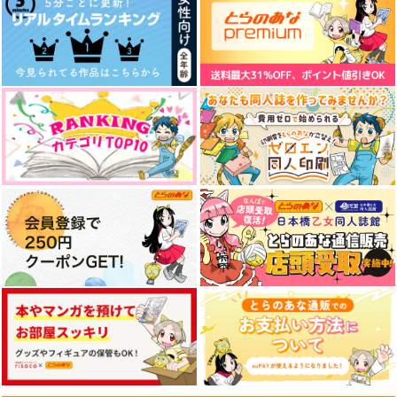
exil
休日出勤
気分次第
944
1,132
円
円
（税込）
（税込）
787
円
（税込）
錫高野与四郎
竈門炭治郎×時透無一郎
ヴィクトル×勝生勇利
サンプル
サンプル
サンプル
作品詳細
作品詳細
作品詳細
ほどけない恋のかたち
命はお前のかたちをし
恋のかたちをしている
ている
こまち屋
BCH+
はっぴ～米ぴかり