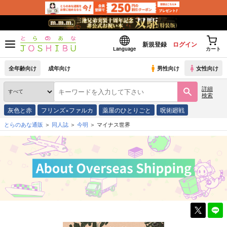
新規登録
ログイン
Language
カート
全年齢向け
成年向け
男性向け
女性向け
詳細
検索
灰色と赤
フリンズ×ファルカ
薬屋のひとりごと
呪術廻戦
とらのあな通販
同人誌
今明
マイナス世界