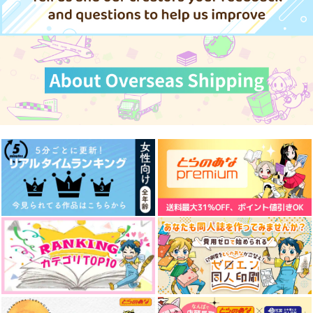
五条悟×伏黒恵
五条悟×伏黒恵
サンプル
サンプル
カート
カート
おでかけサマー
酔
泣かないで
おさんぽ
てんてこまい
てんてこまい
472
440
440
円
円
円
（税込）
（税込）
（税込）
五条悟×伏黒恵
五条悟×伏黒恵
五条悟×伏黒恵
サンプル
サンプル
サンプル
作品詳細
作品詳細
作品詳細