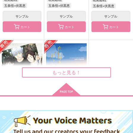
五条悟×伏黒恵
五条悟×伏黒恵
五条悟×伏黒恵
サンプル
サンプル
サンプル
カート
カート
カート
せんぱいこうはい
邂逅—KAIKO
夜行列車で待ち合わせ
子供騙し。
いつもここから
魔女の一撃
1,572
1,320
1,650
円
円
円
（税込）
（税込）
（税込）
五条悟×伏黒恵
五条悟×伏黒恵
五条悟×伏黒恵
もっと見る！
サンプル
サンプル
サンプル
作品詳細
作品詳細
作品詳細
おでかけサマー
夜行列車で待ち合わせ
おさんぽ
魔女の一撃
472
1,650
円
円
専売
専売
（税込）
（税込）
呪術廻戦
呪術廻戦