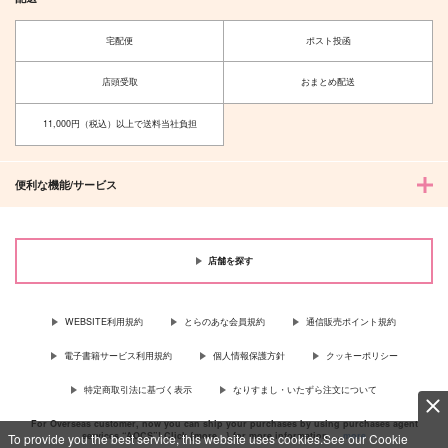
ラピスラズリの小鳥た
どうなるかわかりませ
ち
んよ
宅配便
ポスト投函
魔女の一撃
168
850
330
円
円
店頭受取
おまとめ配送
（税込）
（税込）
五条悟×伏黒恵
伏黒恵×五条悟
11,000円（税込）以上で送料当社負担
サンプル
サンプル
作品詳細
作品詳細
便利な機能/サービス
店舗を探す
WEBSITE利用規約
とらのあな会員規約
通信販売ポイント規約
電子書籍サービス利用規約
個人情報保護方針
クッキーポリシー
特定商取引法に基づく表示
なりすまし・いたずら注文について
For Overseas customer, now you can ship your purchases by using purchases agent
services “AOCS”! Click {more…} for more information …
more
To provide you the best service, this website uses cookies.See our Cookie