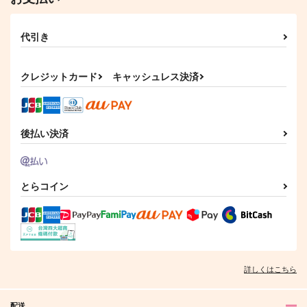
夜明けを紡ぐ君へ
524log2
夢で逢えたら
代引き
魔女の一撃
gure.
ずっと寝る
1,430
572
157
円
円
円
（税込）
（税込）
（税込）
クレジットカード
キャッシュレス決済
五条悟×伏黒恵
五条悟×伏黒恵
五条悟×伏黒恵
サンプル
サンプル
サンプル
後払い決済
作品詳細
作品詳細
作品詳細
とらコイン
詳しくはこちら
配送