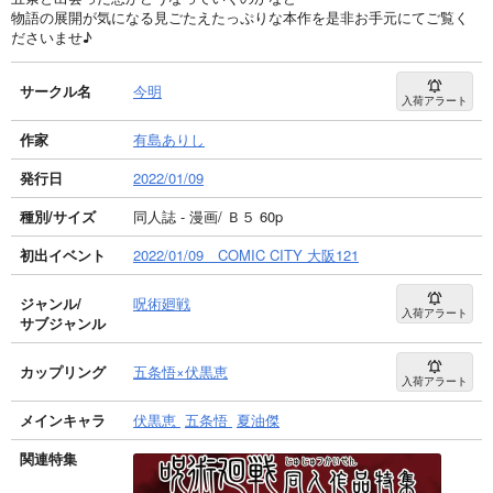
物語の展開が気になる見ごたえたっぷりな本作を是非お手元にてご覧く
ださいませ♪
サークル名
今明
入荷アラート
作家
有島ありし
発行日
2022/01/09
種別/サイズ
同人誌 - 漫画/ Ｂ５ 60p
初出イベント
2022/01/09 COMIC CITY 大阪121
ジャンル/
呪術廻戦
入荷アラート
サブジャンル
カップリング
五条悟×伏黒恵
入荷アラート
メインキャラ
伏黒恵
五条悟
夏油傑
関連特集