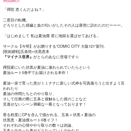
「禪院 恵くんだよね？」
二度目の転機。
どろりとした残穢と血の匂いがしたその人は唐突に訪れたのだーーー。
「はじめまして 私は夏油傑 君に地獄を選ばせてあげる」
サークル【今明】がお贈りする“COMIC CITY 大阪121”新刊、
[呪術廻戦]五条悟×伏黒恵本
『マイナス世界』
がとらのあなに登場です☆
禪院家にいた伏黒が夏油に連れられていたらという
夏油ルート0巻IFでお届けされる本作！
夏油一派で育った恵がミミナナに新しい式神を写真撮ろうと出すよう言
われたり
夏油の仲間たちとのやり取り、
そして任務の際に五条と接触をした彼のことなど
見逃せないシーン満載な一冊となっております！
香る程度にCPを含んで描かれる、五条＋伏黒＋夏油の
伏黒恵・夏油傑ルート0巻イフ！
それぞれの心情ややり取りの数々は勿論、
五条と出会った恵がどうなっていくのかなど