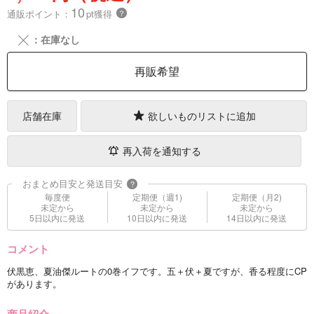
10
通販ポイント：
pt獲得
？
╳
：在庫なし
再販希望
店舗在庫
欲しいものリストに追加
再入荷を通知する
おまとめ目安と発送目安
?
毎度便
定期便（週1)
定期便（月2)
未定から
未定から
未定から
5日以内に発送
10日以内に発送
14日以内に発送
コメント
伏黒恵、夏油傑ルートの0巻イフです。五＋伏＋夏ですが、香る程度にCP
があります。
商品紹介