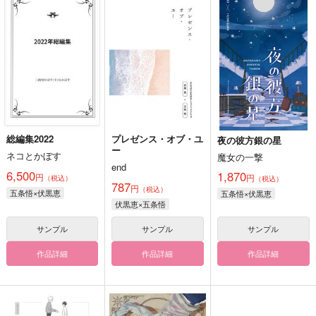
総編集2022
プレゼンス・オブ・ユ
夜の彼方銀の星
ー
ネコとかぼす
魔女の一撃
end
6,500
1,870
円
円
（税込）
（税込）
787
円
（税込）
五条悟×伏黒恵
五条悟×伏黒恵
伏黒恵×五条悟
サンプル
サンプル
サンプル
作品詳細
作品詳細
作品詳細