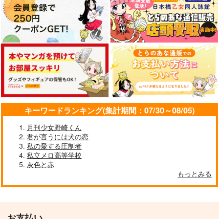
name.
星を拾う旅路
児戯にひとしい
木枯らしキャンプ
魔女の一撃
ごはんのおとも
1,100
660
1,100
円
円
円
（税込）
（税込）
（税込）
五条悟×伏黒恵
五条悟×伏黒恵
五条悟×伏黒恵
サンプル
サンプル
サンプル
キーワードランキング(集計期間：07/30～08/05)
作品詳細
作品詳細
作品詳細
月刊少女野崎くん
君が言うには犬の恋
私の愛する圧制者
私立メロ高等学校
灰色と赤
もっとみる
お支払い