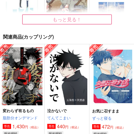
もっと見る！
関連商品(カップリング)
ロストマン
Cappuccino
希求＜再版版＞
うたたね
点呼
縁
1,572
787
1,415
円
円
円
（税込）
（税込）
（税込）
五条悟×伏黒恵
五条悟×伏黒恵
五条悟×伏黒恵
サンプル
サンプル
サンプル
作品詳細
作品詳細
作品詳細
変わらず有るもの
泣かないで
お気に召すまま
脂肪分オンデマンド
てんてこまい
ずっと寝る
1,430
440
472
円
円
専売
専売
円
専売
（税込）
（税込）
（税込）
呪術廻戦
呪術廻戦
呪術廻戦