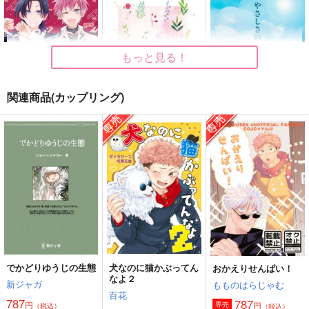
もっと見る！
関連商品(カップリング)
放課後LOVER
見てるこっちがじれっ
やさしさの、その先に
たい！
逆説ハニー
テンペスト
一休み
629
787
円
円
（税込）
（税込）
755
円
（税込）
すぷれあ
流川楓×三井寿
アルハイゼン×カーヴェ
サンプル
サンプル
サンプル
作品詳細
作品詳細
作品詳細
でかどりゆうじの生態
犬なのに猫かぶってん
おかえりせんぱい！
なよ２
新ジャガ
もものはらじゃむ
百花
787
787
円
円
専売
（税込）
（税込）