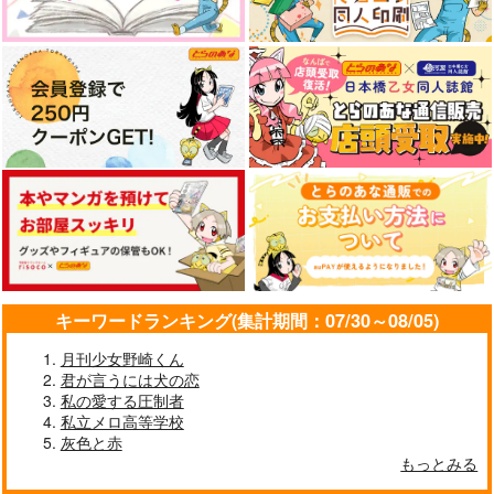
凡人生存戦略
人情紙風船
1,257
円
（税込）
アベンチュリン
サンプル
作品詳細
キーワードランキング(集計期間：07/30～08/05)
月刊少女野崎くん
君が言うには犬の恋
私の愛する圧制者
私立メロ高等学校
灰色と赤
もっとみる