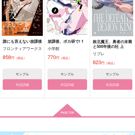
220
677
円
専売
円
専売
（税込）
（税込）
呪術廻戦
呪術廻戦
呪術廻戦
五条悟×虎杖悠仁
五条悟×虎杖悠仁
五条悟×虎杖悠仁
サンプル
サンプル
サンプル
カート
カート
カート
誰にも言えない放課後
放課後、ボカ研で! 1
敗北魔王、勇者の末裔
と500年後の社 上
好きって言ってよ。上
to you 上
たとえばこんな「仮
フロンティアワークス
小学館
定」の話。
リブレ
猿と腰掛
なきくじら
858
770
円
円
（税込）
（税込）
闇空の光
823
787
944
円
円
円
（税込）
（税込）
（税込）
550
円
（税込）
五条悟×虎杖悠仁
五条悟×虎杖悠仁
サンプル
サンプル
サンプル
五条悟×虎杖悠仁
作品詳細
作品詳細
作品詳細
サンプル
サンプル
サンプル
作品詳細
作品詳細
作品詳細
ビューティフルデイズ
彼の人の話
好きって言ってよ。下
帰路
無常讃歌
猿と腰掛
472
787
1,572
円
円
専売
円
専売
（税込）
（税込）