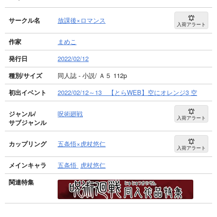
サークル名
放課後×ロマンス
入荷アラート
作家
まめこ
発行日
2022/02/12
種別/サイズ
同人誌 - 小説/ Ａ５ 112p
初出イベント
2022/02/12～13 【とらWEB】空にオレンジ3 空
ジャンル/
呪術廻戦
入荷アラート
サブジャンル
カップリング
五条悟×虎杖悠仁
入荷アラート
メインキャラ
五条悟
虎杖悠仁
関連特集