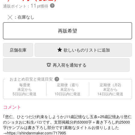
11
通販ポイント：
pt獲得
？
╳
：在庫なし
再販希望
店舗在庫
欲しいものリストに追加
再入荷を通知する
おまとめ目安と発送目安
?
毎度便
定期便（週1)
定期便（月2)
未定から
未定から
未定から
5日以内に発送
10日以内に発送
14日以内に発送
コメント
｢悠仁、ひとつだけ約束をしようか｣11歳記憶なし五条×25歳記憶あり悠仁
のショタおに転生パロです。支部掲載分約53000字＋書き下ろし約25000
字(サンプルは書き下ろし部分です)素敵なタイトルお借りしました
→https://shindanmaker.com/717995