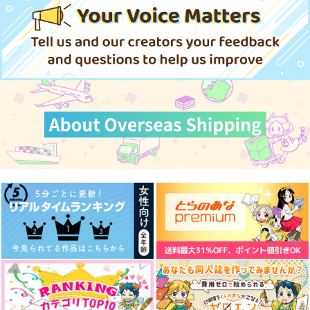
（税込）
呪術廻戦
呪術廻戦
呪術廻戦
五条悟×虎杖悠仁
五条悟×虎杖悠仁
五条悟×虎杖悠仁
サンプル
サンプル
サンプル
カート
カート
カート
蒼天に捧ぐ献身ー前編
めぐり逢いは時がめぐ
油とレモン
ー
るような
人情紙風船
闇空の光
闇空の光
787
円
（税込）
629
787
円
円
（税込）
（税込）
アルハイゼン
五条悟×虎杖悠仁
五条悟×虎杖悠仁
サンプル
サンプル
サンプル
作品詳細
作品詳細
作品詳細