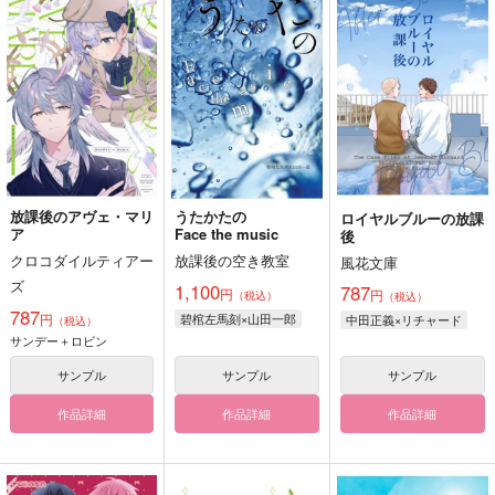
放課後のアヴェ・マリ
うたかたの
ロイヤルブルーの放課
ア
Face the music
後
クロコダイルティアー
放課後の空き教室
風花文庫
ズ
1,100
787
円
円
（税込）
（税込）
787
円
碧棺左馬刻×山田一郎
中田正義×リチャード
（税込）
サンデー＋ロビン
サンプル
サンプル
サンプル
作品詳細
作品詳細
作品詳細