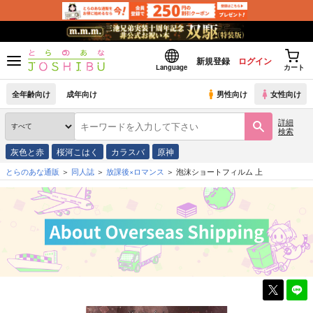
新規登録
ログイン
Language
カート
全年齢向け
成年向け
男性向け
女性向け
詳細
検索
灰色と赤
桜河こはく
カラスバ
原神
とらのあな通販
同人誌
放課後×ロマンス
泡沫ショートフィルム 上