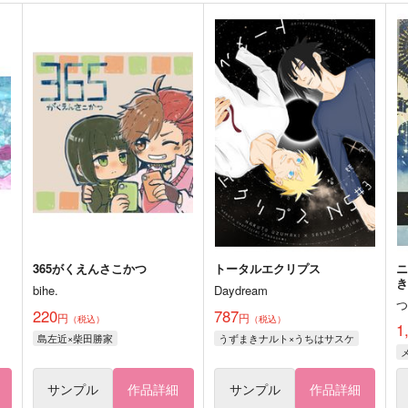
365がくえんさこかつ
トータルエクリプス
bihe.
Daydream
220
787
円
円
（税込）
（税込）
1
島左近×柴田勝家
うずまきナルト×うちはサスケ
サンプル
作品詳細
サンプル
作品詳細