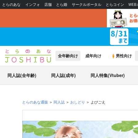
とらのあな
インフォ
店舗
とら婚
サークルポータル
とらコイン
WE
全年齢向け
成年向け
男性向け
同人誌(全年齢)
同人誌(成年)
同人特集(Vtuber)
とらのあな通販
同人誌
おしどり
よびごえ