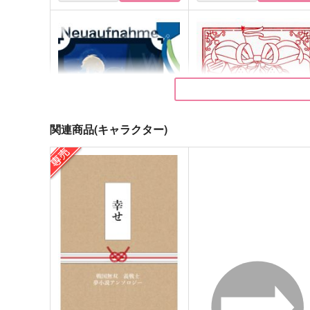
関連商品(キャラクター)
Neuaufnahme
Gift
15:BG
Ｔ＋
2,044
315
円
円
（税込）
（税込）
轟焦凍
カイザー×潔世一
サンプル
作品詳細
サンプル
作品詳細