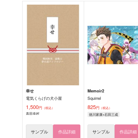
幸せ
Memoir2
電気くらげの犬小屋
Squirrel
1,500
825
円
円
（税込）
（税込）
真田幸村
徳川家康×石田三成
サンプル
作品詳細
サンプル
作品詳細