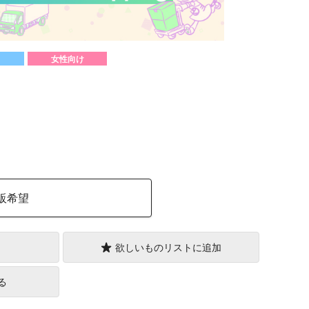
女性向け
）
販希望
欲しいものリストに追加
る