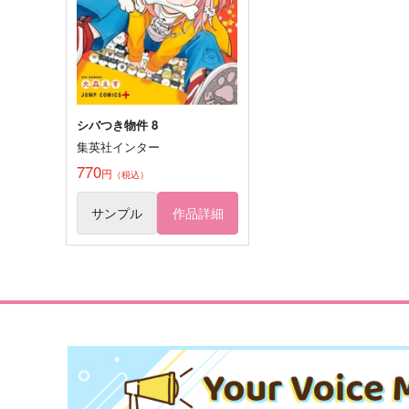
シバつき物件 8
集英社インター
770
円
（税込）
サンプル
作品詳細