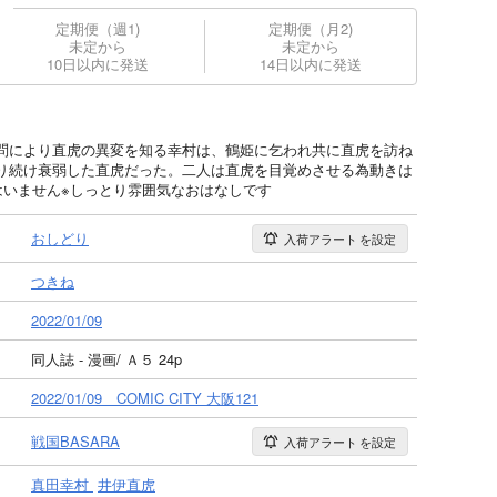
定期便（週1)
定期便（月2)
未定から
未定から
10日以内に発送
14日以内に発送
問により直虎の異変を知る幸村は、鶴姫に乞われ共に直虎を訪ね
り続け衰弱した直虎だった。二人は直虎を目覚めさせる為動きは
はいません※しっとり雰囲気なおはなしです
おしどり
入荷アラート
を設定
つきね
2022/01/09
同人誌 - 漫画/ Ａ５ 24p
2022/01/09 COMIC CITY 大阪121
戦国BASARA
入荷アラート
を設定
真田幸村
井伊直虎