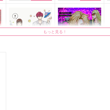
もっと見る！
転校生はエイリアン
デイビットレポート２
toitoitoi
tlilli
1,887
3,144
円
円
（税込）
（税込）
ミスラ
テスカトリポカ×デイビット
サンプル
作品詳細
サンプル
作品詳細