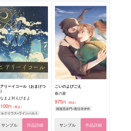
ニアリーイコール（おまけつ
こいのよびごえ
き）
春の家
つなまよ対えびまよ
975
円
（税込）
,100
円
（税込）
雑渡昆奈門×善法寺伊作
メルクリウス×ラインハルト
サンプル
作品詳細
サンプル
作品詳細