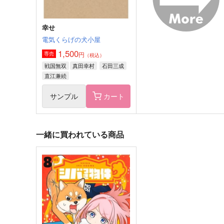
幸せ
電気くらげの犬小屋
1,500
円
専売
（税込）
戦国無双
真田幸村
石田三成
直江兼続
サンプル
カート
一緒に買われている商品