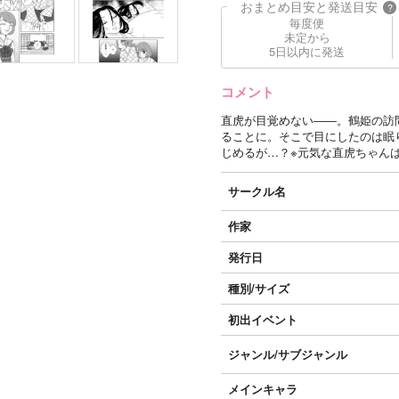
おまとめ目安と発送目安
?
毎度便
未定から
5日以内に発送
コメント
直虎が目覚めない――。鶴姫の訪
ることに。そこで目にしたのは眠
じめるが…？※元気な直虎ちゃん
サークル名
作家
発行日
種別/サイズ
初出イベント
ジャンル/
サブジャンル
メインキャラ