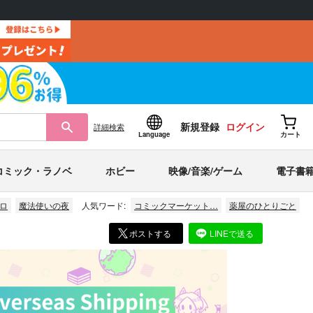
新規登録
ログイン
詳細
検索
Language
カート
コミック・ラノベ
ホビー
映像/音楽/ゲーム
電子書
ロ
魔法使いの夜
人気ワード:
コミックマーケット…
薬屋のひとりごと
ポストする
LINEで送る