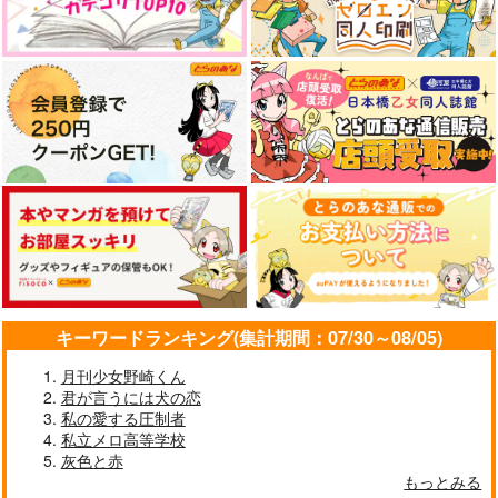
1,572
1,147
円
円
（税込）
（税込）
1,572
円
福来あざみ
松野カラ松
（税込）
飴村乱数
サンプル
サンプル
サンプル
作品詳細
作品詳細
作品詳細
キーワードランキング(集計期間：07/30～08/05)
月刊少女野崎くん
君が言うには犬の恋
私の愛する圧制者
闇を駆ける
遠い夜の断章
【おまけ有】約束の先
私立メロ高等学校
で、君を奪う
GIOIA
GIOIA
灰色と赤
Yuuuuto*pia
1,257
1,257
もっとみる
円
円
（税込）
（税込）