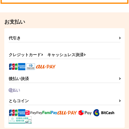
1,587
円
（税込）
ヴァシリ×尾形百之助
ヴァシリ×尾形百之助
七海建人×女夢主
サンプル
サンプル
サンプル
お支払い
作品詳細
作品詳細
作品詳細
代引き
クレジットカード
キャッシュレス決済
後払い決済
とらコイン
野上秀人の探偵日記
光のこどもたち
見えない羊たち
月の裏側
AQUARIUM
野菜生活
550
1,572
2,044
円
円
円
（税込）
（税込）
（税込）
野上冴子×槇村秀幸
楓原万葉×放浪者
降谷零×風見裕也