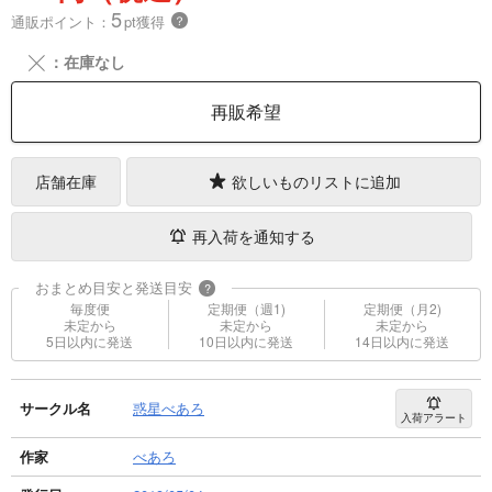
5
通販ポイント：
pt獲得
？
╳
：在庫なし
再販希望
店舗在庫
欲しいものリストに追加
再入荷を通知する
おまとめ目安と発送目安
?
毎度便
定期便（週1)
定期便（月2)
未定から
未定から
未定から
5日以内に発送
10日以内に発送
14日以内に発送
サークル名
惑星べあろ
入荷アラート
作家
べあろ