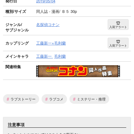
発行日
2019/05/04
種別/サイズ
同人誌 - 漫画/ Ｂ５ 30p
ジャンル/
名探偵コナン
入荷アラート
サブジャンル
カップリング
工藤新一×毛利蘭
入荷アラート
メインキャラ
工藤新一
毛利蘭
関連特集
#
#
#
ラブストーリー
ラブコメ
ミステリー・推理
注意事項