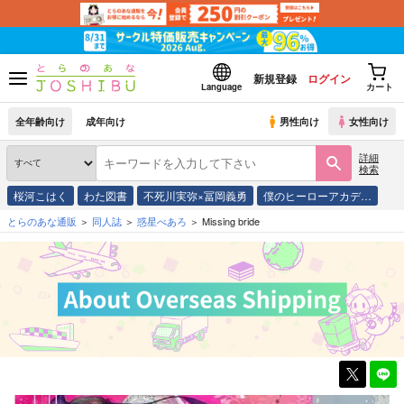
新規登録
ログイン
Language
カート
全年齢向け
成年向け
男性向け
女性向け
詳細
検索
桜河こはく
わた図書
不死川実弥×冨岡義勇
僕のヒーローアカデ…
とらのあな通販
同人誌
惑星べあろ
Missing bride