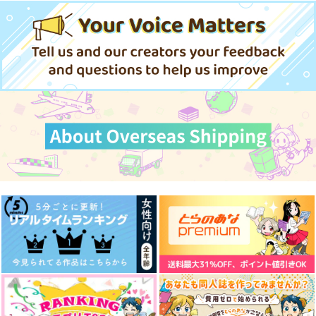
ンド！
2,515
629
円
円
（税込）
（税込）
944
ファイノン×モーディス
Ｌ×夜神月
円
（税込）
孫六兼元×女審神者
サンプル
サンプル
サンプル
作品詳細
作品詳細
作品詳細
都市伝説の夜
薔薇館綺譚
オルガノイドといい子
症候群
JackpotBunny
シュトルムの祝典2
にぎやかし