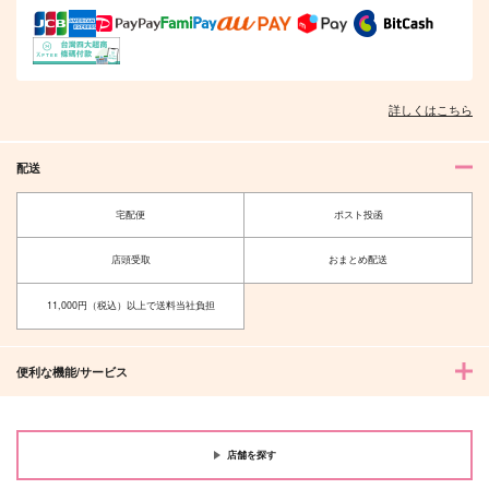
詳しくはこちら
配送
宅配便
ポスト投函
店頭受取
おまとめ配送
12X-
ナタ♂ノイ♀
one hundred twenty
為せば成る屋堂
11,000円（税込）以上で送料当社負担
X-
白庭ノ
944
円
（税込）
990
円
（税込）
ナタル×ノイマン
便利な機能/サービス
ファイノン×アナイクス
サンプル
サンプル
作品詳細
作品詳細
店舗を探す