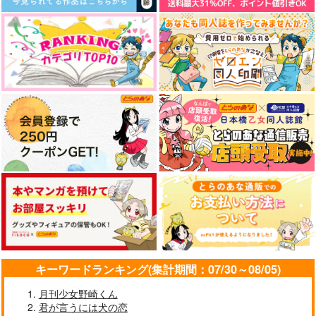
作品詳細
作品詳細
作品詳細
ながされて藍蘭島 44
異世界チート魔術
カグラバチ 11
師 20
スクウェア・エニック
集英社
KADOKAWA
ス
572
円
（税込）
836
円
590
（税込）
円
（税込）
サンプル
サンプル
サンプル
作品詳細
作品詳細
作品詳細
凍える棺にお別れを
抱きしめてキスしてお
困惑の関係
やすみ
Green Ark
為せば成る屋堂
丸に井桁
1,572
629
円
円
（税込）
（税込）
315
円
（税込）
アーノルド・ノイマン
コノエ×ノイマン
キーワードランキング(集計期間：07/30～08/05)
ハインライン×ノイマン
月刊少女野崎くん
サンプル
サンプル
サンプル
君が言うには犬の恋