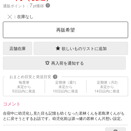
7
通販ポイント：
pt獲得
？
╳
：在庫なし
再販希望
店舗在庫
欲しいものリストに追加
再入荷を通知する
おまとめ目安と発送目安
?
毎度便
定期便（週1)
定期便（月2)
未定から
未定から
未定から
5日以内に発送
10日以内に発送
14日以内に発送
コメント
合宿中に幼児化し見た目も記憶も幼くなった若林くんを若島津くんがも
とに戻そうとするお話です。幼児化前は源→健の若林くん片想い設定。