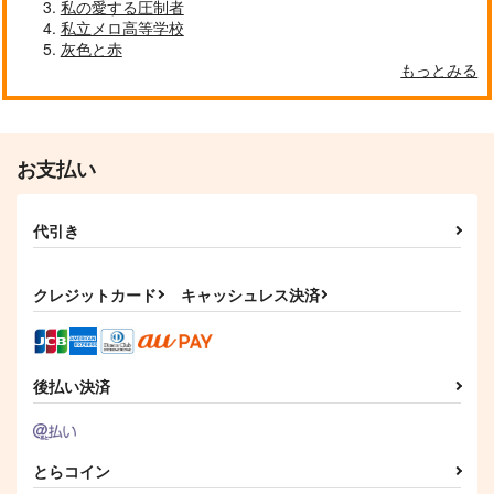
六畳間の侵略者!? 49
私の愛する圧制者
作品詳細
作品詳細
作品詳細
私立メロ高等学校
ホビージャパン
灰色と赤
792
円
（税込）
もっとみる
サンプル
作品詳細
お支払い
代引き
クレジットカード
キャッシュレス決済
プロポーズはまだ早い
思春期のレクイエ
King of Ice
ム 総集編
為せば成る屋堂
Green Ark
OMEGA 2-D
472
787
円
円
（税込）
（税込）
1,540
円
（税込）
後払い決済
ハインライン×ノイマン
ハインライン×ノイマン
ハインライン×ノイマン
サンプル
サンプル
サンプル
とらコイン
作品詳細
作品詳細
作品詳細