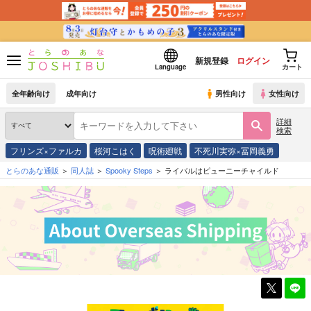
新規登録
ログイン
Language
カート
全年齢向け
成年向け
男性向け
女性向け
詳細
検索
フリンズ×ファルカ
桜河こはく
呪術廻戦
不死川実弥×冨岡義勇
とらのあな通販
同人誌
Spooky Steps
ライバルはピューニーチャイルド