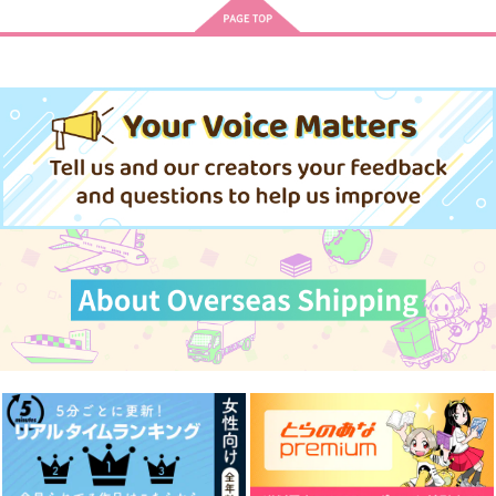
サンプル
サンプル
サンプル
作品詳細
作品詳細
作品詳細
ノイパちゃんはアブナ
鬼の花嫁 10
鬼の花嫁 10 小冊子付
イ! 1
き特装版
スターツ出版
ジーオーティー
スターツ出版
803
円
（税込）
715
1,375
円
円
（税込）
（税込）
サンプル
サンプル
サンプル
作品詳細
作品詳細
作品詳細
On your side
ノイマン1/2
マイフェアテディ？
Another Furnace
為せば成る屋堂
さいころ。
787
787
628
円
円
円
（税込）
（税込）
（税込）
ノイマン×ナタル
ハインライン×ノイマン
ノイマン×ナタル
サンプル
サンプル
サンプル