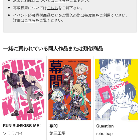
再販投票については
こちら
をご覧下さい。
イベント応募券付商品などをご購入の際は毎度便をご利用ください。
詳細は
こちら
をご覧ください。
一緒に買われている同人作品または類似商品
RUN!RUN!KISS ME!
幕間
Question
ソララバイ
第三工場
retro trap