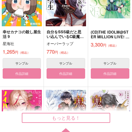
アズール×イデア
サンプル
サンプル
サンプル
作品詳細
作品詳細
作品詳細
幸せカナコの殺し屋生
自分をSSS級だと思
(CD)THE IDOLM@ST
活 9
い込んでいるC級魔術
ER MILLION LIVE! S
学生 1
PECIAL SOLO RECO
星海社
オーバーラップ
3,300
円
（税込）
RDS 秋月律子
1,265
770
円
円
（税込）
（税込）
サンプル
サンプル
サンプル
作品詳細
作品詳細
作品詳細
Red Captain DeadLin
サテライト・ナイト
矜持と蜜
e
Green Ark
白庭ノ
3P-ThreePii-
もっと見る！
2,829
794
円
円
（税込）
（税込）
715
円
（税込）
アーノルド・ノイマン
ファイノン×アナイクス
シャア・アズナブル