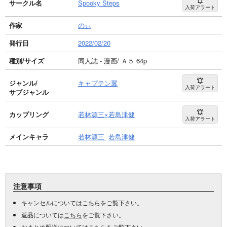
サークル名
Spooky Steps
入荷アラート
作家
のぃ
発行日
2022/02/20
種別/サイズ
同人誌 - 漫画/ Ａ５ 64p
ジャンル/
キャプテン翼
入荷アラート
サブジャンル
カップリング
若林源三×若島津健
入荷アラート
メインキャラ
若林源三
若島津健
注意事項
キャンセルについては
こちら
をご覧下さい。
返品については
こちら
をご覧下さい。
おまとめ配送については
こちら
をご覧下さい。