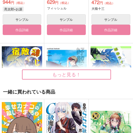
944
629
472
円
円
円
（税込）
（税込）
（税込）
フィッシュル
大狼十三
亮太郎×お源
サンプル
サンプル
サンプル
作品詳細
作品詳細
作品詳細
もっと見る！
一緒に買われている商品
宿敵転じて何と為す
好敵手以上友達未満
恋のライバルは前寮
長！？
きよめたまるた
ななめ77°
chips
1,100
472
円
円
（税込）
（税込）
944
円
（税込）
カイザー×潔世一
沖田総悟×神楽