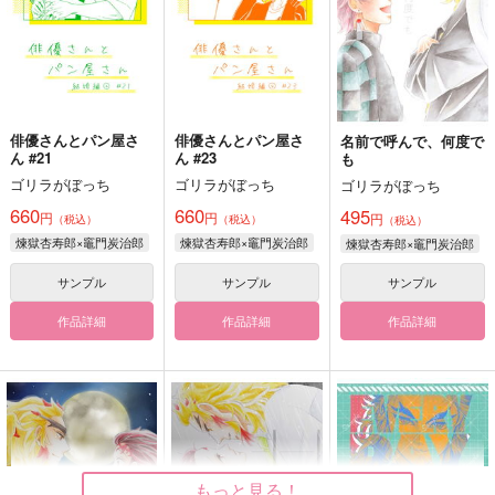
俳優さんとパン屋さ
俳優さんとパン屋さ
名前で呼んで、何度で
ん #21
ん #23
も
ゴリラがぼっち
ゴリラがぼっち
ゴリラがぼっち
660
660
495
円
円
円
（税込）
（税込）
（税込）
煉獄杏寿郎×竈門炭治郎
煉獄杏寿郎×竈門炭治郎
煉獄杏寿郎×竈門炭治郎
サンプル
サンプル
サンプル
作品詳細
作品詳細
作品詳細
もっと見る！