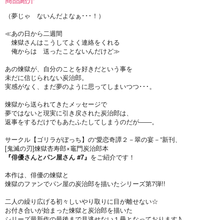
（夢じゃ ないんだよなぁ･･･！）
≪あの日から二週間
煉獄さんはこうしてよく連絡をくれる
俺からは 送ったことないんだけど≫
あの煉獄が、自分のことを好きだという事を
未だに信じられない炭治郎。
実感がなく、まだ夢のように思ってしまいつつ･･･。
煉獄から送られてきたメッセージで
夢ではないと現実に引き戻された炭治郎は、
返事をするだけでもあたふたしてしまうのだが――。
サークル【ゴリラがぼっち】の“愛恋奇譚２－翠の宴－”新刊、
[鬼滅の刃]煉獄杏寿郎×竈門炭治郎本
『俳優さんとパン屋さん #7』
をご紹介です！
本作は、俳優の煉獄と
煉獄のファンでパン屋の炭治郎を描いたシリーズ第7弾!!
二人の繰り広げる初々しいやり取りに目が離せない☆
お付き合いが始まった煉獄と炭治郎を描いた
シリーズ最新作の最後まで見逃せない１冊となっております♪