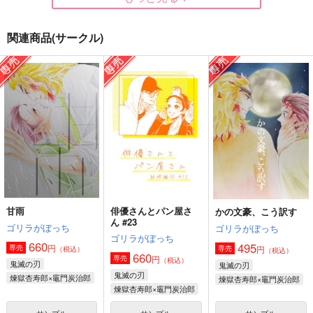
関連商品(サークル)
かの文豪、こう訳す
甘雨
EVERYDAY RENTAN
ゴリラがぼっち
ゴリラがぼっち
ぼっかけ
495
660
990
円
円
円
（税込）
（税込）
（税込）
煉獄杏寿郎×竈門炭治郎
煉獄杏寿郎×竈門炭治郎
煉獄杏寿郎×竈門炭治郎
サンプル
サンプル
サンプル
作品詳細
作品詳細
作品詳細
甘雨
俳優さんとパン屋さ
かの文豪、こう訳す
ん #23
ゴリラがぼっち
ゴリラがぼっち
ゴリラがぼっち
660
495
円
専売
円
専売
（税込）
（税込）
660
円
専売
（税込）
鬼滅の刃
鬼滅の刃
鬼滅の刃
煉獄杏寿郎×竈門炭治郎
煉獄杏寿郎×竈門炭治郎
煉獄杏寿郎×竈門炭治郎