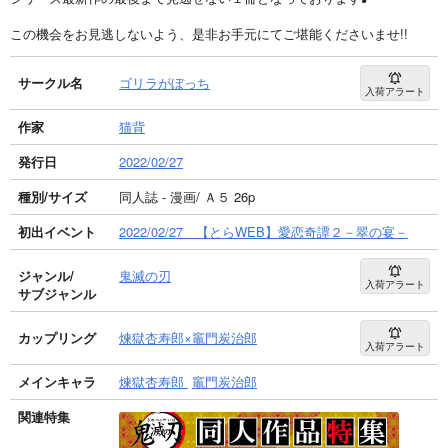
この機会をお見逃しないよう、是非お手元にてご堪能くださいませ!!
サークル名
ゴリラがぼっち
入荷アラート
作家
猫背
発行日
2022/02/27
種別/サイズ
同人誌 - 漫画/ Ａ５ 26p
初出イベント
2022/02/27 【とらWEB】愛恋奇譚２－翠の宴－
ジャンル/
鬼滅の刃
入荷アラート
サブジャンル
カップリング
煉獄杏寿郎×竈門炭治郎
入荷アラート
メインキャラ
煉獄杏寿郎
竈門炭治郎
関連特集