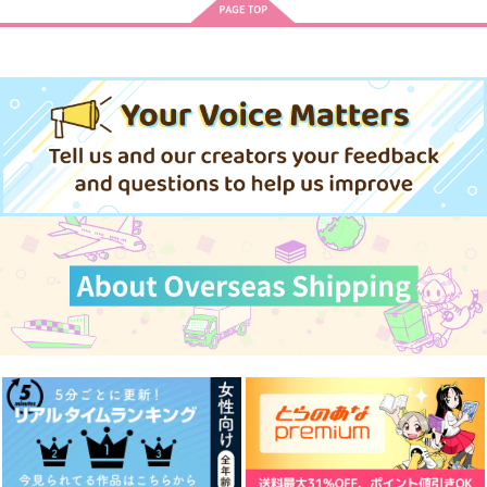
證明寫眞
出張！アソートメント
あなたとともに
87vie
うたげや
なるようにしかならな
落涙
きみとずっと
囚われたのは
い
975
1,572
S.A.Color
ちんちくりん
nmtk
円
円
（税込）
（税込）
550
660
1,300
煉獄杏寿郎×竈門炭治郎
煉獄杏寿郎×竈門炭治郎
770
円
（税込）
円
円
専売
専売
円
専売
（税込）
（税込）
（税込）
煉獄杏寿郎×竈門炭治郎
鬼滅の刃
鬼滅の刃
鬼滅の刃
煉獄杏寿郎×竈門炭治郎
煉獄杏寿郎×竈門炭治郎
煉獄杏寿郎×竈門炭治郎
サンプル
サンプル
サンプル
サンプル
サンプル
サンプル
作品詳細
作品詳細
作品詳細
カート
カート
カート