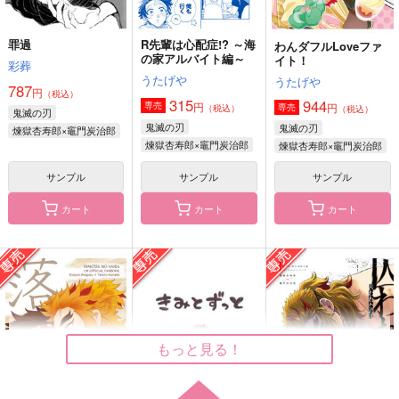
サンプル
サンプル
カート
カート
罪過
R先輩は心配症!? ～海
わんダフルLoveファ
恋譚色彩
たんポコ
あなたに花を
の家アルバイト編～
イト！
彩葬
junk
おかっぱよ
はにかみピンク。
うたげや
うたげや
787
円
（税込）
2,672
385
1,144
円
円
円
315
（税込）
（税込）
944
（税込）
円
専売
円
専売
（税込）
（税込）
鬼滅の刃
煉獄杏寿郎×竈門炭治郎
煉獄杏寿郎×竈門炭治郎
煉獄杏寿郎×竈門炭治郎
鬼滅の刃
鬼滅の刃
煉獄杏寿郎×竈門炭治郎
煉獄杏寿郎×竈門炭治郎
煉獄杏寿郎×竈門炭治郎
サンプル
サンプル
サンプル
サンプル
サンプル
サンプル
作品詳細
作品詳細
作品詳細
カート
カート
カート
もっと見る！