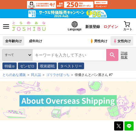
新規登録
ログイン
Language
カート
全年齢向け
成年向け
男性向け
女性向け
詳細
検索
特級α
ゼンゼロ
呪術廻戦
タペストリー
とらのあな通販
同人誌
ゴリラがぼっち
俳優さんとパン屋さん #7