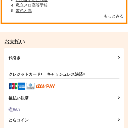
すくすくひよこくら
みそ漬け
私立メロ高等学校
ぶ
2,357
灰色と赤
円
（税込）
もっとみる
629
円
煉獄杏寿郎×竈門炭治郎
（税込）
煉獄杏寿郎×竈門炭治郎
サンプル
サンプル
お支払い
作品詳細
作品詳細
代引き
クレジットカード
キャッシュレス決済
後払い決済
とらコイン