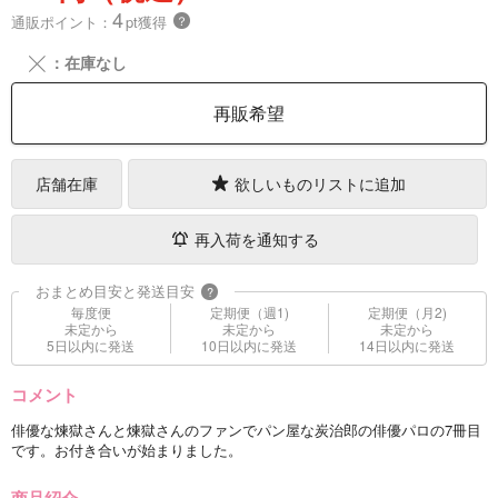
4
通販ポイント：
pt獲得
？
╳
：在庫なし
再販希望
店舗在庫
欲しいものリストに追加
再入荷を通知する
おまとめ目安と発送目安
?
毎度便
定期便（週1)
定期便（月2)
未定から
未定から
未定から
5日以内に発送
10日以内に発送
14日以内に発送
コメント
俳優な煉獄さんと煉獄さんのファンでパン屋な炭治郎の俳優パロの7冊目
です。お付き合いが始まりました。
商品紹介