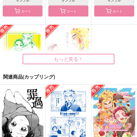
サンプル
サンプル
サンプル
カート
カート
カート
お弟子さんとお兄さん
片想いとかけまして
触れえぬ恋の話
を私にください！
みそ漬け
hamicco
うたげや
715
880
円
円
（税込）
（税込）
3,144
円
（税込）
煉獄杏寿郎×竈門炭治郎
煉獄杏寿郎×竈門炭治郎
煉獄杏寿郎×竈門炭治郎
もっと見る！
サンプル
サンプル
サンプル
作品詳細
作品詳細
作品詳細
関連商品(カップリング)
俳優さんとパン屋さ
名前で呼んで、何度で
ん #21
も
ゴリラがぼっち
ゴリラがぼっち
660
495
円
円
専売
専売
（税込）
（税込）
鬼滅の刃
鬼滅の刃
煉獄杏寿郎×竈門炭治郎
煉獄杏寿郎×竈門炭治郎