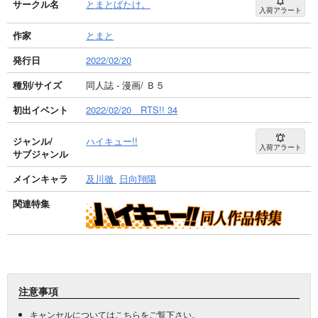
サークル名
とまとばたけ。
入荷アラート
作家
とまと
発行日
2022/02/20
種別/サイズ
同人誌 - 漫画/ Ｂ５
初出イベント
2022/02/20 RTS!! 34
ジャンル/
ハイキュー!!
入荷アラート
サブジャンル
メインキャラ
及川徹
日向翔陽
関連特集
注意事項
キャンセルについては
こちら
をご覧下さい。