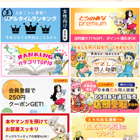
629
円
（税込）
ひと
770
円
（税込）
岩泉一×及川徹
440
及川徹
円
（税込）
及川徹
サンプル
サンプル
サンプル
作品詳細
作品詳細
作品詳細
俺（おれ）のこと 好
句点の外側｜及日
ノーチラス｜治日
きになったか！？
ヨモ
ヨモ
木端微塵
1,257
1,257
円
専売
円
専売
（税込）
（税込）
487
円
専売
（税込）
ハイキュー!!
ハイキュー!!
ハイキュー!!
及川徹×日向翔陽
宮治×日向翔陽
影山飛雄×日向翔陽
サンプル
サンプル
サンプル
カート
カート
カート
まどろみシークレット
アイニージューアイラ
推しに願いを
ブユー
わんころ屋
Anemone
lilas
472