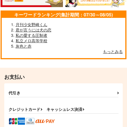
860
円
円
（税込）
（税込）
986
円
（税込）
及川徹
岩泉一×及川徹
岩泉一×及川徹
キーワードランキング(集計期間：07/30～08/05)
サンプル
サンプル
サンプル
月刊少女野崎くん
君が言うには犬の恋
作品詳細
作品詳細
作品詳細
私の愛する圧制者
私立メロ高等学校
灰色と赤
もっとみる
Baby don't cry
お日様と妖怪
こびりついてはなれな
い
西園堂
TMKU
その汗と涙はしおから
1,887
629
円
円
専売
専売
（税込）
（税込）
い
ハイキュー!!
ハイキュー!!
日向翔陽
お支払い
787
円
専売
及川徹×女夢主
宮侑
佐久早聖臣
（税込）
ハイキュー!!
及川徹×岩泉一
代引き
サンプル
サンプル
サンプル
魔法のましゅまろ
及岩にょたゆりWふた
LOVE&CURE
クレジットカード
キャッシュレス決済
カート
カート
カート
なりセックス
白米工房
candy-holic
不死鳥
787
770
円
円
（税込）
（税込）
975
円
（税込）