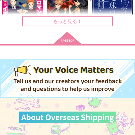
zmc
770
440
円
円
（税込）
（税込）
472
円
（税込）
及川徹×影山飛雄
及川徹×影山飛雄
及川徹×岩泉一
もっと見る！
サンプル
サンプル
サンプル
作品詳細
作品詳細
作品詳細
ロマンチック イズ マ
双騎は並んで爪を研ぐ
待つ者は地球の裏側で
イゴ ！！
木端微塵
木端微塵
木端微塵
498
498
円
専売
円
専売
（税込）
（税込）
498
円
専売
（税込）
ハイキュー!!
ハイキュー!!
ハイキュー!!
影山飛雄×日向翔陽
影山飛雄×日向翔陽
影山飛雄×日向翔陽
サンプル
サンプル
サンプル
カート
カート
カート
怒らなくたっていいじ
MUTE
及川徹の受難チェーン
ゃない
メール
インパール作戦
いつきてもてきとうな
わんころ屋