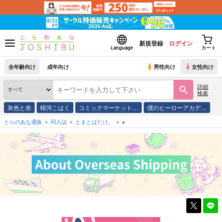
新規登録
ログイン
Language
カート
全年齢向け
成年向け
男性向け
女性向け
詳細
検索
灰色と赤
桜河こはく
コミックマーケット…
僕のヒーローアカデ…
とらのあな通販
同人誌
とまとばたけ。
≠