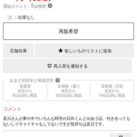
5
通販ポイント：
pt獲得
？
╳
：在庫なし
再販希望
店舗在庫
欲しいものリストに追加
再入荷を通知する
おまとめ目安と発送目安
?
毎度便
定期便（週1)
定期便（月2)
未定から
未定から
未定から
5日以内に発送
10日以内に発送
14日以内に発送
コメント
及川さんが夢の中でいろんな時空の日向くんと出会う話。付き合っても
ないしイチャイチャもしてないですが気持ちは及日です。