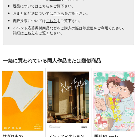
返品については
こちら
をご覧下さい。
おまとめ配送については
こちら
をご覧下さい。
再販投票については
こちら
をご覧下さい。
イベント応募券付商品などをご購入の際は毎度便をご利用ください。
詳細は
こちら
をご覧ください。
一緒に買われている同人作品または類似商品
はぎれもの
ノン・フィクション
季刊おいーわ