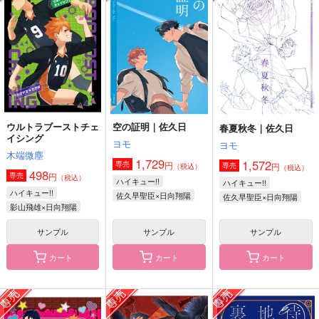
ン
話。
カタトキ
鍋奉行
トロッコ
787
円
（税込）
472
1,572
円
円
（税込）
（税込）
岩泉一×及川徹
及川徹×岩泉一
岩泉一×及川徹
サンプル
サンプル
サンプル
作品詳細
作品詳細
作品詳細
ウルトラブーストチェ
空の証明｜佐久日
春夏秋冬｜佐久日
イシング
ヨモ
ヨモ
木端微塵
1,729
1,572
円
専売
円
専売
（税込）
（税込）
498
円
専売
（税込）
ハイキュー!!
ハイキュー!!
ハイキュー!!
佐久早聖臣×日向翔陽
佐久早聖臣×日向翔陽
影山飛雄×日向翔陽
サンプル
サンプル
サンプル
カート
カート
カート
Practice Makes Perfe
こうふくの食卓
おーだーめいど！
ct
白米工房
白米工房