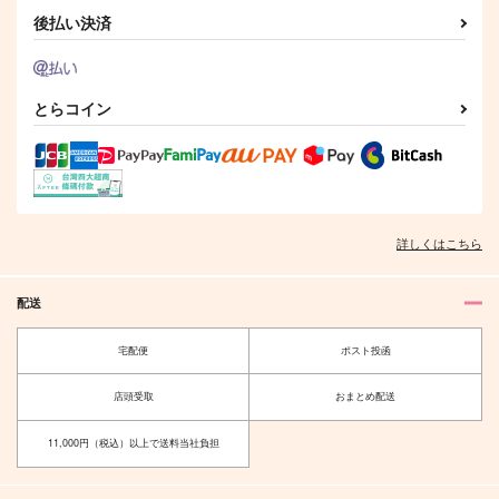
及川徹×影山飛雄
及川徹×影山飛雄
後払い決済
及川徹×岩泉一
サンプル
サンプル
サンプル
作品詳細
作品詳細
作品詳細
とらコイン
いなり、ツンツン、恋
運命のドア
詳しくはこちら
いろは。
naturalism
アシッドエリア
1,100
円
専売
（税込）
配送
787
円
専売
（税込）
ハイキュー!!
ハイキュー!!
月島蛍×日向翔陽
宅配便
ポスト投函
宮侑×日向翔陽
サンプル
サンプル
イワオイログ
レンアイご都合主義
店頭受取
おまとめ配送
カタトキ
鍋奉行
カート
カート
11,000円（税込）以上で送料当社負担
1,100
472
円
円
（税込）
（税込）
岩泉一×及川徹
及川徹×岩泉一