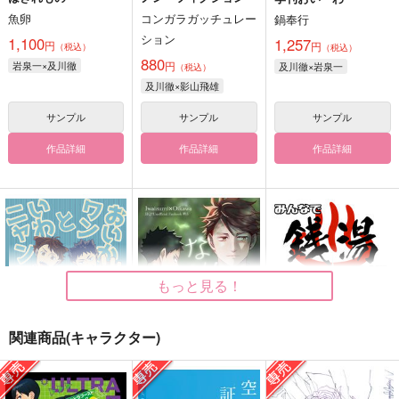
魚卵
コンガラガッチュレー
鍋奉行
ション
1,100
1,257
円
円
（税込）
（税込）
880
岩泉一×及川徹
円
及川徹×岩泉一
（税込）
及川徹×影山飛雄
サンプル
サンプル
サンプル
作品詳細
作品詳細
作品詳細
もっと見る！
関連商品(キャラクター)
おいかワンといわニャ
なんて身勝手な
みんなで銭湯に行く