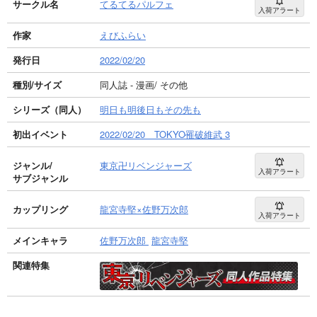
サークル名
てるてるパルフェ
入荷アラート
作家
えびふらい
発行日
2022/02/20
種別/サイズ
同人誌 - 漫画/ その他
シリーズ（同人）
明日も明後日もその先も
初出イベント
2022/02/20 TOKYO罹破維武 3
ジャンル/
東京卍リベンジャーズ
入荷アラート
サブジャンル
カップリング
龍宮寺堅×佐野万次郎
入荷アラート
メインキャラ
佐野万次郎
龍宮寺堅
関連特集