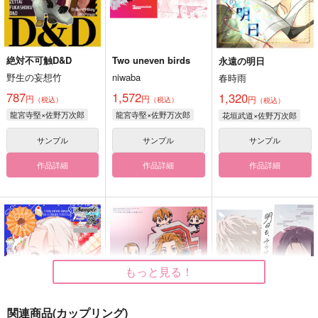
絶対不可触D&D
Two uneven birds
永遠の明日
野生の妄想竹
niwaba
春時雨
787
1,572
1,320
円
円
円
（税込）
（税込）
（税込）
龍宮寺堅×佐野万次郎
龍宮寺堅×佐野万次郎
花垣武道×佐野万次郎
サンプル
サンプル
サンプル
作品詳細
作品詳細
作品詳細
もっと見る！
関連商品(カップリング)