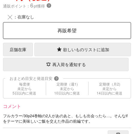
6
通販ポイント：
pt獲得
？
╳
：在庫なし
再販希望
店舗在庫
欲しいものリストに追加
再入荷を通知する
おまとめ目安と発送目安
?
毎度便
定期便（週1)
定期便（月2)
未定から
未定から
未定から
5日以内に発送
10日以内に発送
14日以内に発送
コメント
フルカラー/30p24巻軸の2人があのあと、もしも出会ったら…。そんなif
をテーマに美味しいご飯を交えた作品の前編です。