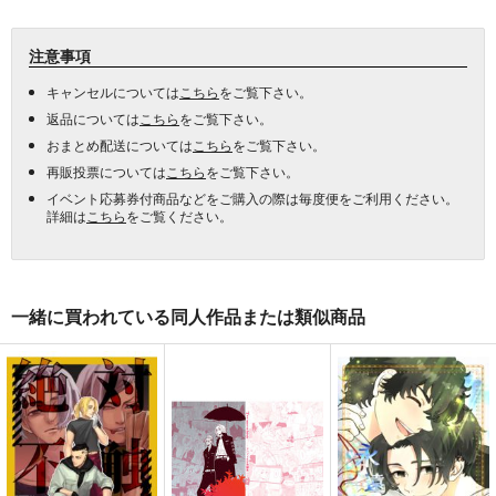
注意事項
キャンセルについては
こちら
をご覧下さい。
返品については
こちら
をご覧下さい。
おまとめ配送については
こちら
をご覧下さい。
再販投票については
こちら
をご覧下さい。
イベント応募券付商品などをご購入の際は毎度便をご利用ください。
詳細は
こちら
をご覧ください。
一緒に買われている同人作品または類似商品