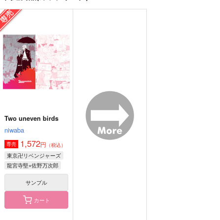
たべられないっていっ
リベパチ打つのに日和
明日も、その先もずっ
てるでしょーが!!
ってる奴いる！？
と君のとなりで
双
toscana
茶畑
1,257
1,022
1,415
円
円
円
（税込）
（税込）
（税込）
佐野万次郎
佐野万次郎×花垣武道
凪誠士郎×御影玲王
サンプル
サンプル
サンプル
作品詳細
作品詳細
作品詳細
Two uneven birds
niwaba
1,572
円
専売
（税込）
東京卍リベンジャーズ
龍宮寺堅×佐野万次郎
サンプル
カート