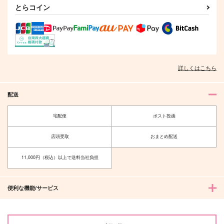
とらコイン
ましまろまん
944
944
円
円
（税込）
（税込）
1,100
円
（税込）
龍宮寺堅×花垣武道
龍宮寺堅×三ツ谷隆
龍宮寺堅×花垣武道
サンプル
サンプル
サンプル
詳しくはこちら
作品詳細
作品詳細
作品詳細
配送
宅配便
ポスト投函
店頭受取
おまとめ配送
11,000円（税込）以上で送料当社負担
便利な機能/サービス
希
home.
三叉路カカオ
紐なしバンジィ。