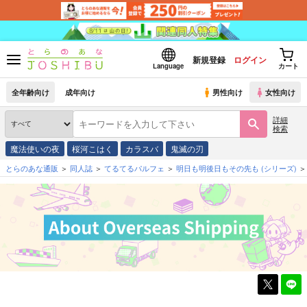
新規登録
ログイン
Language
カート
全年齢向け
成年向け
男性向け
女性向け
詳細
検索
魔法使いの夜
桜河こはく
カラスバ
鬼滅の刃
とらのあな通販
同人誌
てるてるパルフェ
明日も明後日もその先も
(シリーズ)