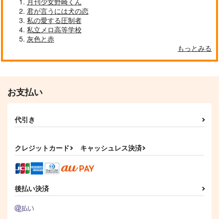
月刊少女野崎くん
ねえよッ！
晦日に月
晦日に月
君が言うには犬の恋
お米食べたい。
私の愛する圧制者
787
629
円
円
（税込）
（税込）
550
私立メロ高等学校
円
（税込）
龍宮寺堅×花垣武道
龍宮寺堅×花垣武道
灰色と赤
龍宮寺堅×花垣武道
もっとみる
サンプル
サンプル
サンプル
作品詳細
作品詳細
作品詳細
お支払い
代引き
クレジットカード
キャッシュレス決済
後払い決済
Silver Tree
GET (ME) DRUNK
雨の記憶ととなりの体
温
夜明け前
Shave