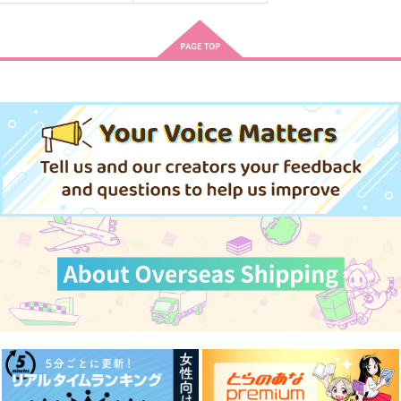
今日も明日も、明後日
今日も明日も明後日も
同じ釜の飯食うふたり
も。
孟春
海辺のフライ屋さん
いぬ。
472
440
円
円
（税込）
（税込）
787
円
（税込）
宇佐美時重×門倉利運
中国×ヒノモト
オールキャラ
サンプル
サンプル
サンプル
作品詳細
作品詳細
作品詳細