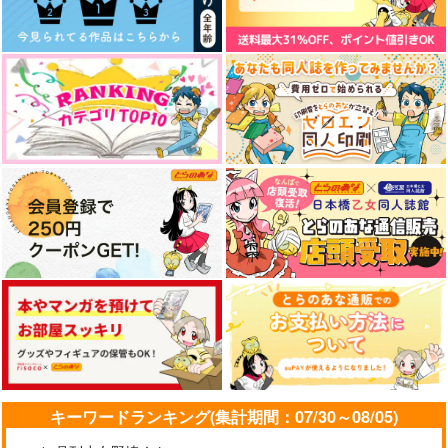
御曹司現パロ リアル
御曹司現パロ リアル
Christmas Assortme
エビフライ据え置き編
エビフライ連れ去り編
nt
さくらめんとス
さくらめんとス
Blue Craft
330
472
1,257
円
円
円
（税込）
（税込）
（税込）
真壁一騎×皆城総士
真壁一騎×皆城総士
龍宮寺堅×花垣武道
サンプル
サンプル
サンプル
作品詳細
作品詳細
作品詳細
キーワードランキング(集計期間：07/30～08/05)
テメェら惚気てんじゃ
assortment2
天つ空に溶く