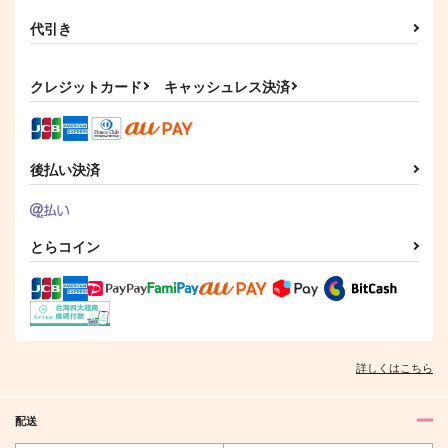
代引き
運命の君よ
えらいぞ、ヒーロー
恋をしただけ03
M米穀店
M米穀店
chico
クレジットカード
キャッシュレス決済
472
787
787
円
円
円
（税込）
（税込）
（税込）
爆豪勝己
轟焦凍×爆豪勝己
爆豪勝己×轟焦凍
サンプル
サンプル
サンプル
後払い決済
作品詳細
作品詳細
作品詳細
とらコイン
詳しくはこちら
配送