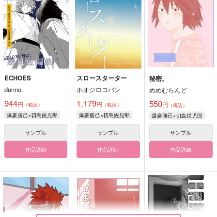
ECHOES
スロースターター
秘密。
dunno.
ホオジロコバン
めめむらんど
944
1,179
550
円
円
円
（税込）
（税込）
（税込）
爆豪勝己×切島鋭児郎
爆豪勝己×切島鋭児郎
爆豪勝己×切島鋭児郎
サンプル
サンプル
サンプル
作品詳細
作品詳細
作品詳細