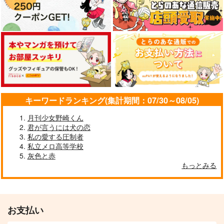
おれとファットのなつ
NOOB!
オサナナコイバナ
やすみ
sto2p
ルルナナ
レトロプリン
944
787
円
円
（税込）
（税込）
400
円
（税込）
爆豪勝己×轟焦凍
爆豪勝己×轟焦凍
ファットガム×切島鋭児郎
サンプル
サンプル
サンプル
キーワードランキング(集計期間：07/30～08/05)
作品詳細
作品詳細
作品詳細
月刊少女野崎くん
君が言うには犬の恋
私の愛する圧制者
私立メロ高等学校
灰色と赤
もっとみる
お支払い