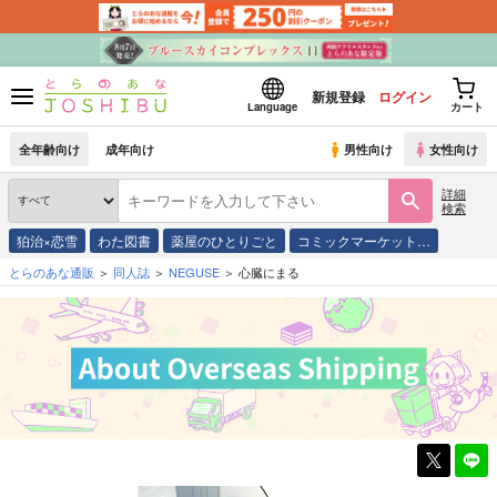
新規登録
ログイン
Language
カート
全年齢向け
成年向け
男性向け
女性向け
詳細
検索
狛治×恋雪
わた図書
薬屋のひとりごと
コミックマーケット…
とらのあな通販
同人誌
NEGUSE
心臓にまる