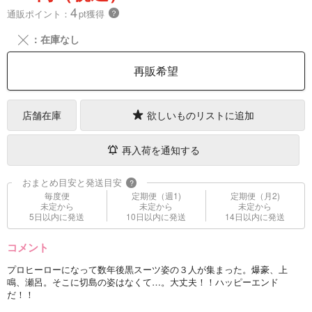
4
通販ポイント：
pt獲得
？
╳
：在庫なし
再販希望
店舗在庫
欲しいものリストに追加
再入荷を通知する
おまとめ目安と発送目安
?
毎度便
定期便（週1)
定期便（月2)
未定から
未定から
未定から
5日以内に発送
10日以内に発送
14日以内に発送
コメント
プロヒーローになって数年後黒スーツ姿の３人が集まった。爆豪、上
鳴、瀬呂。そこに切島の姿はなくて…。大丈夫！！ハッピーエンド
だ！！