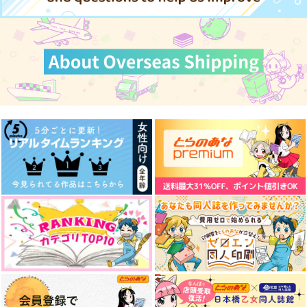
サンプル
サンプル
カート
カート
すいとあまい
眩い光 燃える赤
いつかどこかでもしも
のお話
レモネードの水槽
ちゅん丸
Old Night
800
1,100
円
円
（税込）
（税込）
440
円
（税込）
爆豪勝己×切島鋭児郎
爆豪勝己×切島鋭児郎
ファットガム×切島鋭児郎
サンプル
サンプル
サンプル
作品詳細
作品詳細
作品詳細