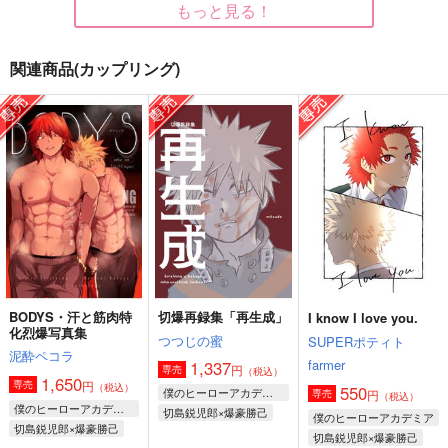
もっと見る！
関連商品(カップリング)
あなたは知らない
てあて
BIRTH
消化不良
もちもち水産
ろーじんホーム
629
315
2,122
円
円
円
（税込）
（税込）
（税込）
爆豪勝己×切島鋭児郎
切島鋭児郎×爆豪勝己
爆豪勝己×切島鋭児郎
サンプル
サンプル
サンプル
作品詳細
作品詳細
作品詳細
BODYS・汗と筋肉特
切爆再録集「再生成」
I know I love you.
化烈爆写真集
つつじの蜜
SUPERポティト
泥酔ペコラ
farmer
1,337
円
専売
（税込）
1,650
円
専売
（税込）
550
僕のヒーローアカデミア
円
専売
（税込）
僕のヒーローアカデミア
切島鋭児郎×爆豪勝己
僕のヒーローアカデミア
切島鋭児郎×爆豪勝己
切島鋭児郎×爆豪勝己