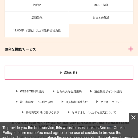
メメント・モリ
月光燦々
宅配便
ポスト投函
bb
瀞
1,887
1,100
店頭受取
おまとめ配送
円
円
（税込）
（税込）
爆豪勝己×緑谷出久
轟焦凍×爆豪勝己
11,000円（税込）以上で送料当社負担
サンプル
サンプル
作品詳細
作品詳細
便利な機能/サービス
店舗を探す
WEBSITE利用規約
とらのあな会員規約
通信販売ポイント規約
電子書籍サービス利用規約
個人情報保護方針
クッキーポリシー
特定商取引法に基づく表示
なりすまし・いたずら注文について
For Overseas customer, now you can ship your purchases by using purchases agent
services “AOCS”! Click {more…} for more information …
more
To provide you the best service, this website uses cookies.See our Cookie
Policy to learn more.You must agree to the use of cookies to browse the
website, but you can also refuse the use of some cookies through your browser