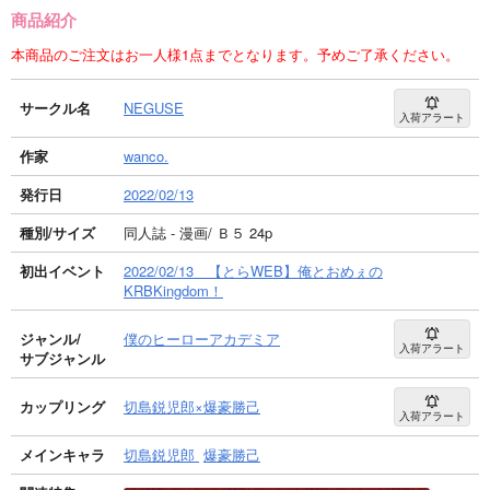
商品紹介
本商品のご注文はお一人様1点までとなります。予めご了承ください。
サークル名
NEGUSE
入荷アラート
作家
wanco.
発行日
2022/02/13
種別/サイズ
同人誌 - 漫画/ Ｂ５ 24p
初出イベント
2022/02/13 【とらWEB】俺とおめぇの
KRBKingdom！
ジャンル/
僕のヒーローアカデミア
入荷アラート
サブジャンル
カップリング
切島鋭児郎×爆豪勝己
入荷アラート
メインキャラ
切島鋭児郎
爆豪勝己