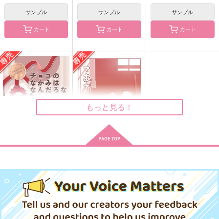
サンプル
サンプル
サンプル
カート
カート
カート
切爆再録集「再生成」
ホームメイド・ダイニ
同じ海を夢に見る
ング
つつじの蜜
消化不良
めめむらんど
1,337
787
円
円
（税込）
（税込）
550
円
（税込）
切島鋭児郎×爆豪勝己
爆豪勝己×切島鋭児郎
爆豪勝己×切島鋭児郎
もっと見る！
サンプル
サンプル
サンプル
作品詳細
作品詳細
作品詳細
チョコのなかみはなん
てあて
だろな(再販)
もちもち水産
もちもち水産
315
円
専売
（税込）
787
円
専売
（税込）
僕のヒーローアカデミア
僕のヒーローアカデミア
切島鋭児郎×爆豪勝己
切島鋭児郎×爆豪勝己