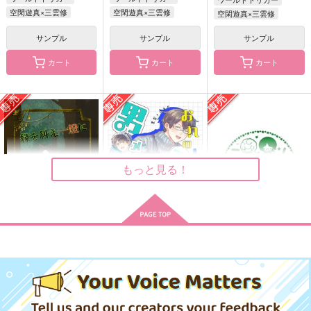
嵐山准×三雲修
空閑遊真×三雲修
空閑遊真×三雲修
空閑遊真×三雲修
サンプル
サンプル
サンプル
サンプル
サンプル
サンプル
作品詳細
作品詳細
作品詳細
カート
カート
カート
もっと見る！
黎明のミラクルロマン
恋人はアイドル
つきあってない迅修ち
縁を糾え一燈に
おれの初恋が黒髪メガ
たのしい駆落計画
ス
ょっと集めてみた
あみだ野郎
ネの男メイドだった件
どこにでもいるひと
ふくま書店
BLACK LILY KILLER
MILK
について
715
天井の蜘蛛といりこ
円
（税込）
850
787
550
円
専売
315
円
専売
（税込）
円
（税込）
円
（税込）
（税込）
472
迅悠一×三雲修
円
専売
（税込）
ワールドトリガー
ワールドトリガー
嵐山准×三雲修
迅悠一×三雲修