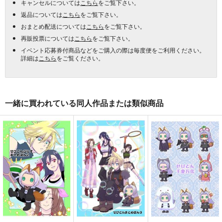
キャンセルについては
こちら
をご覧下さい。
返品については
こちら
をご覧下さい。
おまとめ配送については
こちら
をご覧下さい。
再販投票については
こちら
をご覧下さい。
イベント応募券付商品などをご購入の際は毎度便をご利用ください。
詳細は
こちら
をご覧ください。
一緒に買われている同人作品または類似商品