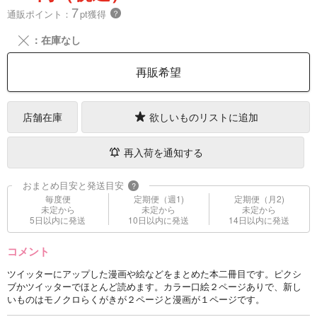
7
通販ポイント：
pt獲得
？
╳
：在庫なし
再販希望
店舗在庫
欲しいものリストに追加
再入荷を通知する
おまとめ目安と発送目安
?
毎度便
定期便（週1)
定期便（月2)
未定から
未定から
未定から
5日以内に発送
10日以内に発送
14日以内に発送
コメント
ツイッターにアップした漫画や絵などをまとめた本二冊目です。ピクシ
ブかツイッターでほとんど読めます。カラー口絵２ページありで、新し
いものはモノクロらくがきが２ページと漫画が１ページです。