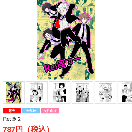
専売
全年齢
女性向け
Re:＠２
787円（税込）