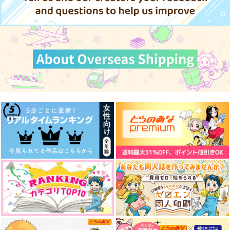
ワールドトリガー
空閑遊真×三雲修
空閑遊真×三雲修
空閑遊真×三雲修
サンプル
サンプル
サンプル
サンプル
サンプル
サンプル
作品詳細
作品詳細
作品詳細
カート
カート
カート
おれの初恋が黒髪メガ
Dinner Time on the
なぐさめのほうこう
ネの男メイドだった件
Paretto
ホームベース田中
Dinner Time on the
について
天井の蜘蛛といりこ
倫理部
Paretto
600
円
（税込）
472
472
倫理部
円
円
（税込）
（税込）
二宮匡貴×三雲修
空閑遊真×三雲修
空閑遊真×三雲修
472
円
専売
（税込）