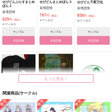
せぴどんぷらすまとめ
せぴどんまとめぼん３
せぴどん千変万化
ぼん２
哀埋恋情
哀埋恋情
哀埋恋情
787
858
円
円
（税込）
（税込）
629
円
（税込）
セフィロス
セフィロス
セフィロス
サンプル
サンプル
サンプル
作品詳細
作品詳細
作品詳細
もっと見る！
関連商品(サークル)
副作用
縁を糾え一燈に
たのしい駆落計画