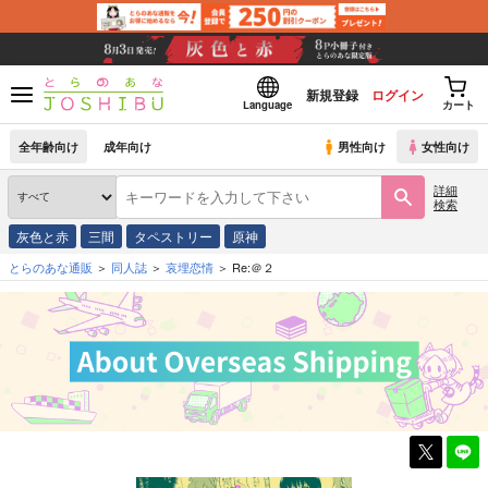
新規登録
ログイン
Language
カート
全年齢向け
成年向け
男性向け
女性向け
詳細
検索
灰色と赤
三間
タペストリー
原神
とらのあな通販
同人誌
哀埋恋情
Re:＠２