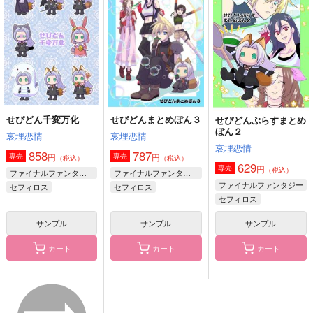
LMT
どこにでもいるひと
ふくま書店
787
850
787
円
円
円
（税込）
（税込）
（税込）
空閑遊真×三雲修
空閑遊真×三雲修
空閑遊真×三雲修
サンプル
サンプル
サンプル
作品詳細
作品詳細
作品詳細
せぴどん千変万化
せぴどんまとめぼん３
せぴどんぷらすまとめ
ぼん２
哀埋恋情
哀埋恋情
哀埋恋情
858
787
円
円
専売
専売
（税込）
（税込）
629
円
専売
（税込）
ファイナルファンタジー
ファイナルファンタジー
ファイナルファンタジー
セフィロス
セフィロス
セフィロス
クラウド・ストライフ
クラウド・ストライフ
サンプル
サンプル
サンプル
カート
カート
カート
Parallel Symmetry
ALEA JACTA EST
夜明けを越えて
スコーン3連単
SAMEGANE
おひやで乾杯