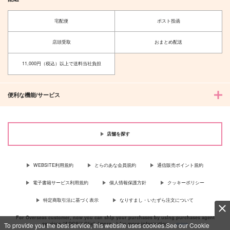
宅配便
ポスト投函
店頭受取
おまとめ配送
11,000円（税込）以上で送料当社負担
便利な機能/サービス
店舗を探す
WEBSITE利用規約
とらのあな会員規約
通信販売ポイント規約
電子書籍サービス利用規約
個人情報保護方針
クッキーポリシー
特定商取引法に基づく表示
なりすまし・いたずら注文について
For Overseas customer, now you can ship your purchases by using purchases agent
services “AOCS”! Click {more…} for more information …
more
To provide you the best service, this website uses cookies.See our Cookie