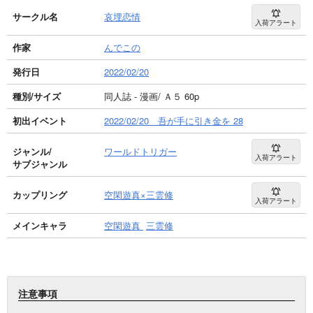
サークル名
哀埋恋情
入荷アラート
作家
んでこの
発行日
2022/02/20
種別/サイズ
同人誌 - 漫画/ Ａ５ 60p
初出イベント
2022/02/20 吾が手に引き金を 28
ジャンル/
ワールドトリガー
入荷アラート
サブジャンル
カップリング
空閑遊真×三雲修
入荷アラート
メインキャラ
空閑遊真
三雲修
注意事項