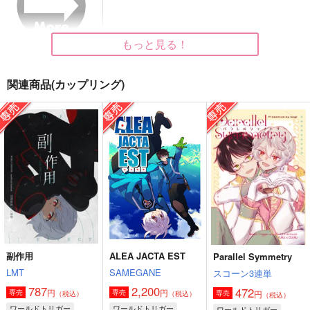
472
2,200
787
円
円
円
（税込）
（税込）
（税込）
空閑遊真
空閑遊真×三雲修
空閑遊真×三雲修
サンプル
サンプル
サンプル
もっと見る！
作品詳細
作品詳細
作品詳細
関連商品(カップリング)
虹のはじまり
Black stars
三門ウォーカー嵐修特
副作用
ALEA JACTA EST
Parallel Symmetry
大号
テトロドトキシン
びーこ
LMT
SAMEGANE
スコーン3連単
タイナイドケイ
944
1,415
円
円
787
2,200
（税込）
（税込）
472
円
円
専売
専売
円
専売
（税込）
（税込）
（税込）
1,144
円
空閑遊真
三雲修
（税込）
ワールドトリガー
ワールドトリガー
ワールドトリガー