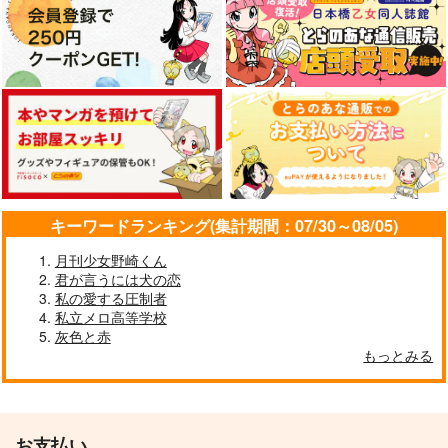
ワールドトリガー
サンプル
サンプル
サンプル
空閑遊真×三雲修
作品詳細
作品詳細
作品詳細
サンプル
カート
キーワードランキング(集計期間：07/30～08/05)
月刊少女野崎くん
君が言うには犬の恋
私の愛する圧制者
思い思われ
追いつけなくとも か
私立メロ高等学校
ばうくらいは
寄
灰色と赤
たこやなぎ
もっとみる
629
円
（税込）
550
円
（税込）
風間蒼也×三雲修
二宮匡貴×三雲修
サンプル
サンプル
お支払い