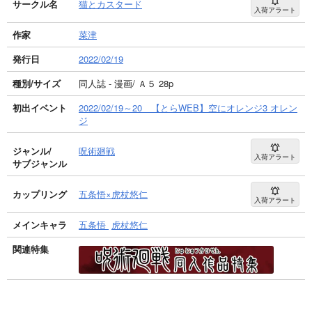
サークル名
猫とカスタード
入荷アラート
作家
菜津
発行日
2022/02/19
種別/サイズ
同人誌 - 漫画/ Ａ５ 28p
初出イベント
2022/02/19～20 【とらWEB】空にオレンジ3 オレン
ジ
ジャンル/
呪術廻戦
入荷アラート
サブジャンル
カップリング
五条悟×虎杖悠仁
入荷アラート
メインキャラ
五条悟
虎杖悠仁
関連特集