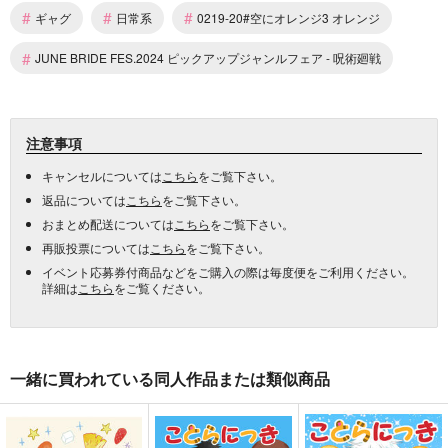
#
#
#
ギャグ
日常系
0219-20#空にオレンジ3 オレンジ
#
JUNE BRIDE FES.2024 ピックアップジャンルフェア - 呪術廻戦
注意事項
キャンセルについては
こちら
をご覧下さい。
返品については
こちら
をご覧下さい。
おまとめ配送については
こちら
をご覧下さい。
再販投票については
こちら
をご覧下さい。
イベント応募券付商品などをご購入の際は毎度便をご利用ください。
詳細は
こちら
をご覧ください。
一緒に買われている同人作品または類似商品