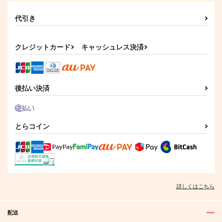
代引き
世界で1番好きな人
大般若さんと日光さん
と呪いの般若面
なむなむ。
クレジットカード
キャッシュレス決済
今宵
787
円
（税込）
755
円
（税込）
五条悟×夏油傑
大般若長光
サンプル
サンプル
後払い決済
作品詳細
作品詳細
とらコイン
詳しくはこちら
配送