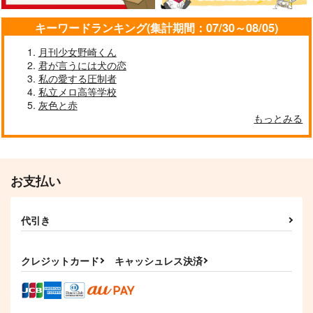
作品詳細
作品詳細
作品詳細
キーワードランキング(集計期間：07/30～08/05)
月刊少女野崎くん
君が言うには犬の恋
私の愛する圧制者
私立メロ高等学校
灰色と赤
もっとみる
お支払い
LOVE me M !!!3
ルナとやさしいおにい
ちゃん
リナリアを贈る
代引き
ハブハブランチ
1,220
円
（税込）
787
円
（税込）
三ツ谷隆×女夢主
クレジットカード
キャッシュレス決済
柴大寿×三ツ谷隆
サンプル
サンプル
作品詳細
作品詳細