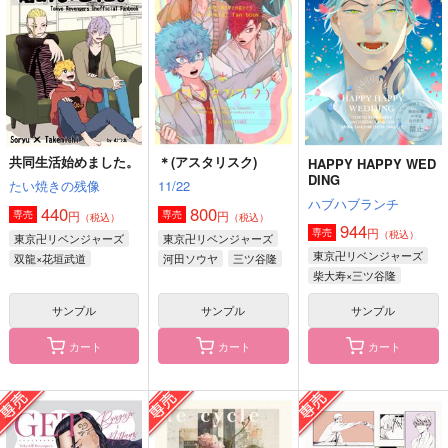
990
900
472
円
円
円
（税込）
（税込）
（税込）
アイノ
爆豪勝己×切島鋭児郎
陸奥守吉行×肥前忠広
サンプル
サンプル
サンプル
作品詳細
作品詳細
作品詳細
共同生活始めました。
＊(アスタリスク)
HAPPY HAPPY WED
DING
たい焼きの残像
11/22
ハブハブランチ
440
800
円
円
専売
専売
（税込）
（税込）
944
円
専売
（税込）
東京卍リベンジャーズ
東京卍リベンジャーズ
東京卍リベンジャーズ
双龍×花垣武道
河田ソウヤ
三ツ谷隆
柴大寿×三ツ谷隆
千堂敦
サンプル
サンプル
サンプル
カート
カート
カート
高校生の世一が大学生
晴れ晴れ
柴チヒゆるゆる会報
のカイザーに3年かけ
誌 vol.03
Curran Colon
て丸め込まれる(？)話
いちごはちみつ
Curran Colon
1,887
円
（税込）