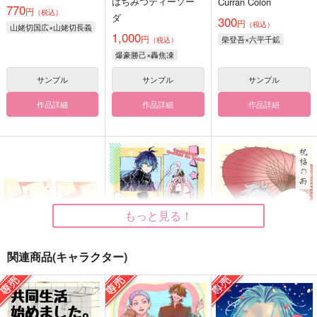
はちみつティーソー
Curran Colon
770
円
（税込）
ダ
300
円
（税込）
山姥切国広×山姥切長義
1,000
円
柴登吾×六平千鉱
（税込）
爆豪勝己×轟焦凍
サンプル
サンプル
サンプル
作品詳細
作品詳細
作品詳細
もっと見る！
関連商品(キャラクター)
この愛を、ぜんぶ
光速スペクトル
祝福の雨
はちみつレモネード
はちみつみかん
あーもんどはちみつ