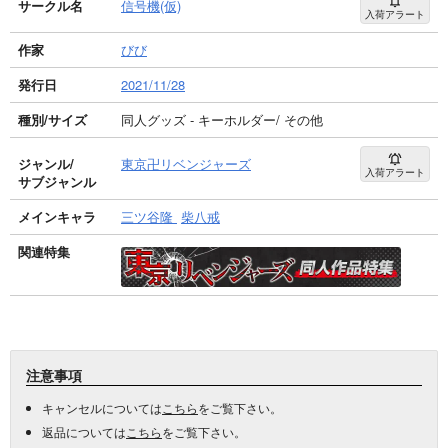
サークル名
信号機(仮)
入荷アラート
作家
びび
発行日
2021/11/28
種別/サイズ
同人グッズ - キーホルダー/ その他
ジャンル/
東京卍リベンジャーズ
入荷アラート
サブジャンル
メインキャラ
三ツ谷隆
柴八戒
関連特集
注意事項
キャンセルについては
こちら
をご覧下さい。
返品については
こちら
をご覧下さい。