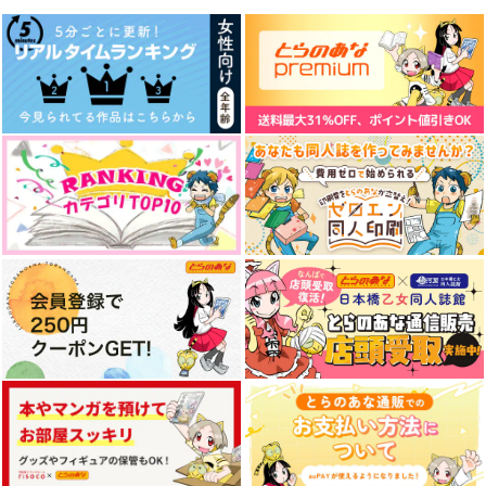
サンプル
サンプル
サンプル
作品詳細
作品詳細
作品詳細
学ぼう！基礎授業
はい、もしもし
ゆっくりデートさせろ
はちみつみかん
銀木犀
リナリアを贈る
900
787
472
円
円
円
（税込）
（税込）
（税込）
アルハイゼン
三ツ谷隆×花垣武道
三ツ谷隆×女夢主
サンプル
サンプル
サンプル