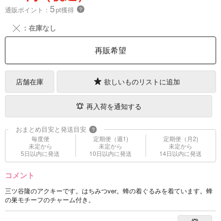
5
通販ポイント：
pt獲得
？
╳
：在庫なし
再販希望
店舗在庫
欲しいものリストに追加
再入荷を通知する
おまとめ目安と発送目安
?
毎度便
定期便（週1)
定期便（月2)
未定から
未定から
未定から
5日以内に発送
10日以内に発送
14日以内に発送
コメント
三ツ谷隆のアクキーです。はちみつver。蜂の着ぐるみを着ています。蜂
の巣モチーフのチャーム付き。