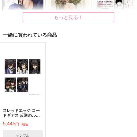
1,100
300
円
円
（税込）
（税込）
柴登吾×六平千鉱
カイザー×潔世一
柴登吾×六平千鉱
もっと見る！
サンプル
サンプル
サンプル
作品詳細
作品詳細
作品詳細
一緒に買われている商品
GET (ME) DRUNK
le cycle des saisons
LOVE me M !!!3
Shave
月を愛して灯を
リナリアを贈る
944
1,220
円
専売
セール中
専売
円
専売
（税込）
（税込）
770
東京卍リベンジャーズ
円
東京卍リベンジャーズ
（税込）
龍宮寺堅×三ツ谷隆
三ツ谷隆×女夢主
東京卍リベンジャーズ
三ツ谷隆×女夢主
サンプル
サンプル
サンプル
カート
カート
カート
スレッドエッジ コー
だからどっちなのよ！
あの頃の俺たちは
ひすがらに、こどう
ドギアス 反逆のルル
はちみつカレー
はちみつノイズ
Curran Colon
ーシュ メモリアルピ
5,445
円
（税込）
クチャーズ アクキー
629
787
1,100
円
円
円
（税込）
（税込）
（税込）
カードコレクショ
ン BOX
夏油傑×五条悟
松野一松×松野おそ松
サンプル
柴登吾×六平千鉱