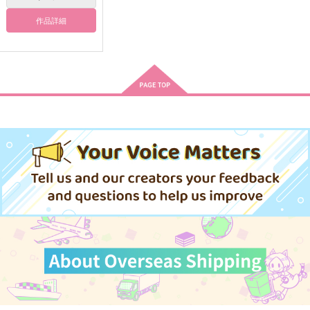
作品詳細
サンプル
サンプル
サンプル
作品詳細
作品詳細
作品詳細
はい、もしもし
ゆっくりデートさせろ
銀木犀
リナリアを贈る
787
472
円
円
専売
専売
（税込）
（税込）
東京卍リベンジャーズ
東京卍リベンジャーズ
三ツ谷隆×花垣武道
三ツ谷隆×女夢主
サンプル
サンプル
静けさが心に染み入る
柴チヒゆるゆる会報
Too Over!
カート
カート
蝉の声
誌 vol.01
はちみつノイズ
はちみつみかん
Curran Colon
787
円
（税込）
472
300
円
円
（税込）
（税込）
松野一松×松野おそ松
アルハイゼン
柴登吾×六平千鉱