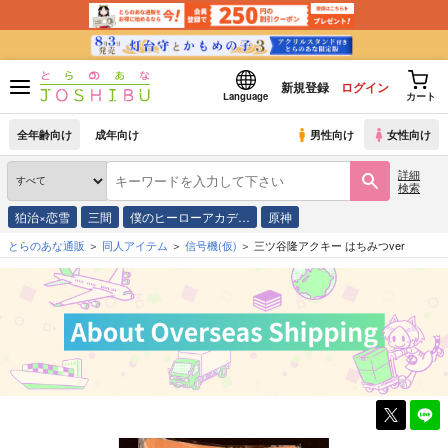
新規登録
ログイン
Language
カート
全年齢向け
成年向け
男性向け
女性向け
詳細
検索
狛治×恋雪
三間
僕のヒーローアカデ…
原神
とらのあな通販
同人アイテム
信号機(仮)
三ツ谷隆アクキー はちみつver