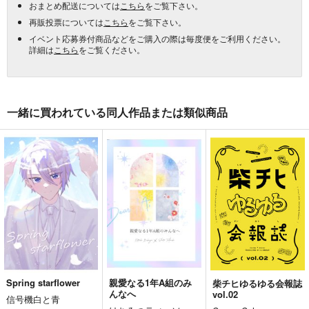
おまとめ配送については
こちら
をご覧下さい。
再販投票については
こちら
をご覧下さい。
イベント応募券付商品などをご購入の際は毎度便をご利用ください。
詳細は
こちら
をご覧ください。
一緒に買われている同人作品または類似商品
Spring starflower
親愛なる1年A組のみ
柴チヒゆるゆる会報誌
んなへ
vol.02
信号機白と青