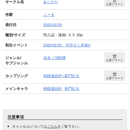
サークル名
あじのり
入荷アラート
作家
ふーま
発行日
2022/02/20
種別/サイズ
同人誌 - 漫画/ Ａ５ 20p
初出イベント
2022/02/20 共存セシ炎焔3
ジャンル/
炎炎ノ消防隊
入荷アラート
サブジャンル
カップリング
相模屋紺炉×新門紅丸
入荷アラート
メインキャラ
相模屋紺炉
新門紅丸
注意事項
キャンセルについては
こちら
をご覧下さい。