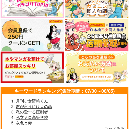
雑渡昆奈門×善法寺伊作
サンプル
サンプル
サンプル
作品詳細
作品詳細
作品詳細
キーワードランキング(集計期間：07/30～08/05)
月刊少女野崎くん
初風にゆめうつつ
煌めいて、翡翠色
特捜隊シール
君が言うには犬の恋
のりたまん家
どんどこファイター
もふもふロボット
私の愛する圧制者
ズ
770
629
円
円
私立メロ高等学校
（税込）
（税込）
770
灰色と赤
主人公
雑渡昆奈門×善法寺伊作
円
（税込）
もっとみる