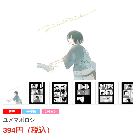
専売
全年齢
女性向け
ユメマボロシ
394円（税込）