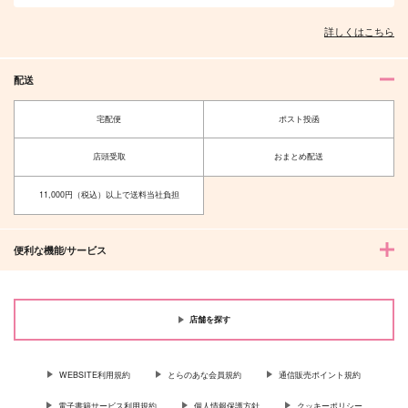
サンプル
サンプル
サンプル
詳しくはこちら
作品詳細
作品詳細
作品詳細
配送
宅配便
ポスト投函
店頭受取
おまとめ配送
11,000円（税込）以上で送料当社負担
便利な機能/サービス
春の息吹
ふぉーるいんらぶ！
茶柱計画
ふぉーるいんらぶ！
店舗を探す
1,210
3,300
円
円
（税込）
（税込）
鶯丸×女審神者
綾部喜八郎×平滝夜叉丸
WEBSITE利用規約
とらのあな会員規約
通信販売ポイント規約
サンプル
サンプル
電子書籍サービス利用規約
個人情報保護方針
クッキーポリシー