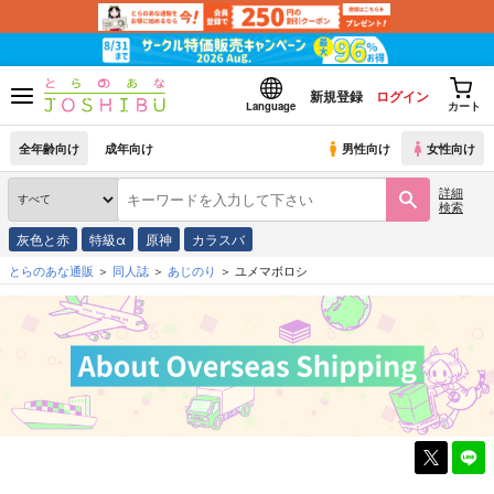
新規登録
ログイン
Language
カート
全年齢向け
成年向け
男性向け
女性向け
詳細
検索
灰色と赤
特級α
原神
カラスバ
とらのあな通販
同人誌
あじのり
ユメマボロシ