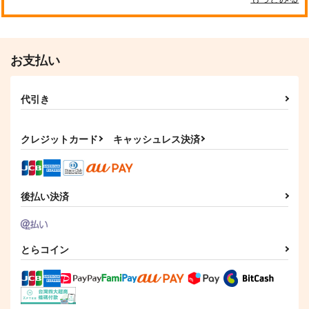
香賀美タイガ×仁科カヅキ
サンプル
サンプル
サンプル
作品詳細
作品詳細
作品詳細
お支払い
代引き
クレジットカード
キャッシュレス決済
後払い決済
姑獲鳥の子
滝壺
紅ほのか
とらコイン
月月紅
月月紅
花色鉛筆
110
110
787
円
円
円
（税込）
（税込）
（税込）
平滝夜叉丸
平滝夜叉丸
膝丸×髭切