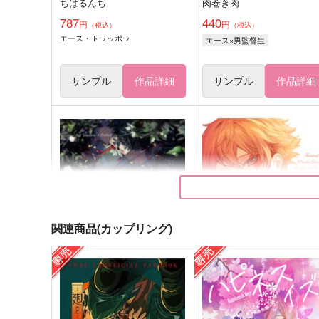
ちはるんち
肉巻き肉
787
440
円
円
（税込）
（税込）
エース・トラッポラ
エース×男監督生
サンプル
作品詳細
サンプル
作品詳細
関連商品(カップリング)
雨上がりのPhantom Ring 1
Get well soon