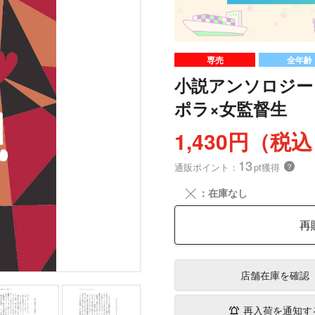
専売
全年齢
小説アンソロジー「S
ポラ×女監督生
1,430円（税
13
通販ポイント：
pt獲得
？
╳
：在庫なし
再
店舗在庫
を確認
再入荷を通知す