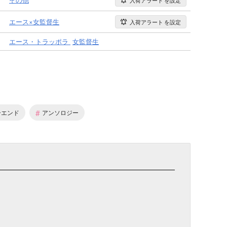
エース×女監督生
入荷アラート
を設定
エース・トラッポラ
女監督生
#
ーエンド
アンソロジー