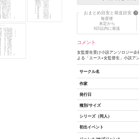
おまとめ目安と発送目安
?
毎度便
未定から
5日以内に発送
コメント
女監督生受け小説アンソロジー企
よる「エース×女監督生」小説ア
サークル名
作家
発行日
種別/サイズ
シリーズ（同人）
初出イベント
ジャンル/
サブジャンル