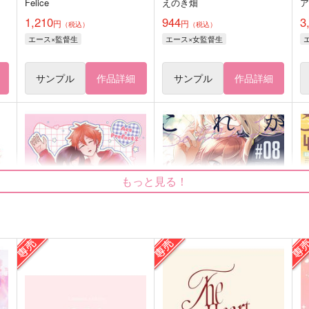
Felice
えのき畑
1,210
944
3
円
円
（税込）
（税込）
エース×監督生
エース×女監督生
サンプル
作品詳細
サンプル
作品詳細
もっと見る！
どんなゆめをみていたの？
これが恋かしら８
こ