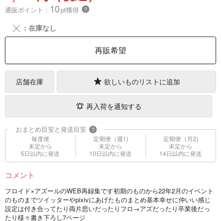
10
通販ポイント：
pt獲得
？
╳
：在庫なし
再販希望
店舗在庫
欲しいものリストに追加
再入荷を通知する
おまとめ目安と発送目安
?
毎度便
定期便（週1)
定期便（月2)
未定から
未定から
未定から
5日以内に発送
10日以内に発送
14日以内に発送
コメント
フロイド×アズールのWEB再録集です初期のものから22年2月のイベント
のものまでツイッターやpixivにあげたものまとめ基本幸せに仲いい感じ
設定は付き合ってたり両片思いだったりフロ→アズだったり卒業後だっ
たり様々書き下ろし7ページ