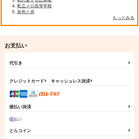
magical shine
私立メロ高等学校
おちゃひろば
770
円
（税込）
灰色と赤
680
円
（税込）
もっとみる
ジャミル×カリム
アルバス×スコーピウス
サンプル
サンプル
作品詳細
作品詳細
お支払い
代引き
クレジットカード
キャッシュレス決済
後払い決済
とらコイン