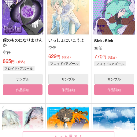
僕のものになりません
いっしょにいこうよ
Sick×Sick
か
空任
空任
空任
629
770
円
円
（税込）
（税込）
865
円
（税込）
フロイド×アズール
フロイド×アズール
フロイド×アズール
サンプル
サンプル
サンプル
作品詳細
作品詳細
作品詳細
もっと見る！