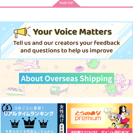
Bath Time
スイートベッドタイム
キミよ、晴天であれ。
#02
カラースプレー
晴る
僕のものになりません
いっしょにいこうよ
さわがしくってキスも
nini
か
できない
550
787
空任
円
円
（税込）
（税込）
空任
1,572
漂泳区
円
（税込）
629
ルーク×フロイド
リオセスリ×ヌヴィレット
円
専売
（税込）
865
629
フロイド×リドル
円
専売
円
専売
（税込）
（税込）
その他
その他
その他
フロイド×アズール
サンプル
サンプル
サンプル
フロイド×アズール
フロイド×アズール
作品詳細
作品詳細
作品詳細
サンプル
サンプル
サンプル
カート
カート
カート