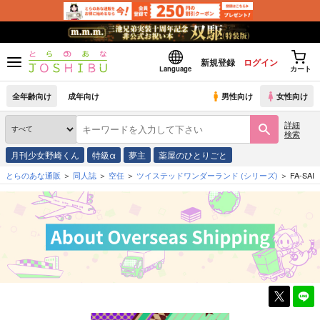
新規登録
ログイン
Language
カート
全年齢向け
成年向け
男性向け
女性向け
詳細
検索
月刊少女野崎くん
特級α
夢主
薬屋のひとりごと
とらのあな通販
同人誌
空任
ツイステッドワンダーランド
(シリーズ)
FA-SAI