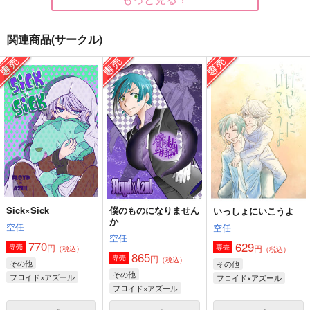
関連商品(サークル)
遠距離恋愛
ちびちゃんデイズ
あの日の空
はらへり。
ショウワノ
kknt
787
787
787
円
円
円
（税込）
（税込）
（税込）
フロイド×アズール
イデア×アズール
フリード×アメジオ
サンプル
サンプル
サンプル
作品詳細
作品詳細
作品詳細
Sick×Sick
僕のものになりません
いっしょにいこうよ
か
空任
空任
空任
770
629
円
専売
円
専売
（税込）
（税込）
865
円
専売
（税込）
その他
その他
その他
フロイド×アズール
フロイド×アズール
フロイド×アズール