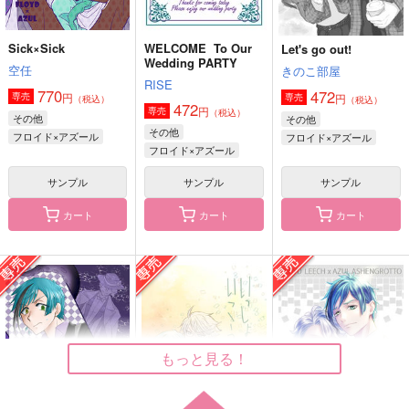
Sick×Sick
WELCOME To Our
Let's go out!
Mermaid Memory
ALL BLUE
悪いあそび
Wedding PARTY
空任
きのこ部屋
はらへり。
Pale Blue
HEATBOY
RISE
770
472
円
専売
円
専売
（税込）
6,287
2,365
（税込）
629
円
円
円
472
（税込）
（税込）
（税込）
円
専売
（税込）
その他
その他
リーチ兄弟×アズール
アズール×女監督生
イデア×アズール
その他
フロイド×アズール
フロイド×アズール
フロイド×アズール
サンプル
サンプル
サンプル
サンプル
サンプル
サンプル
作品詳細
作品詳細
作品詳細
カート
カート
カート
もっと見る！