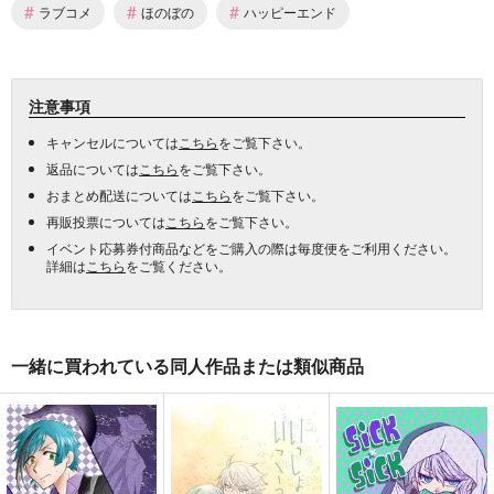
#
#
#
ラブコメ
ほのぼの
ハッピーエンド
注意事項
キャンセルについては
こちら
をご覧下さい。
返品については
こちら
をご覧下さい。
おまとめ配送については
こちら
をご覧下さい。
再販投票については
こちら
をご覧下さい。
イベント応募券付商品などをご購入の際は毎度便をご利用ください。
詳細は
こちら
をご覧ください。
一緒に買われている同人作品または類似商品