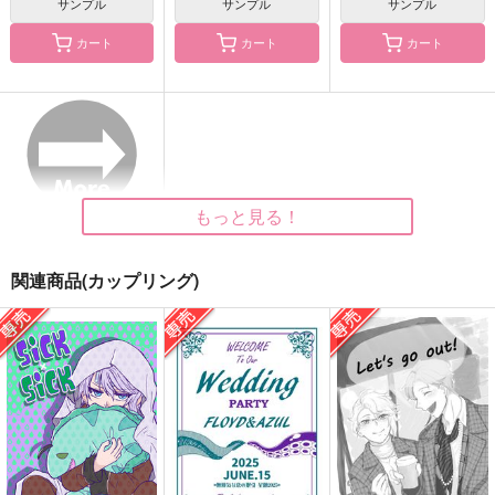
サンプル
サンプル
サンプル
カート
カート
カート
さわがしくってキスも
海底遊戯
ここからが本編
できない
くみさんち
うの屋
漂泳区
3,144
990
円
円
（税込）
（税込）
629
円
（税込）
フロイド・リーチ
フロイド×女監督生
フロイド×アズール
もっと見る！
サンプル
サンプル
サンプル
作品詳細
作品詳細
作品詳細
関連商品(カップリング)