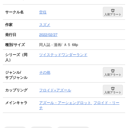
サークル名
空任
入荷アラート
作家
スズメ
発行日
2022/02/27
種別/サイズ
同人誌 - 漫画/ Ａ５ 68p
シリーズ（同
ツイステッドワンダーランド
人）
ジャンル/
その他
入荷アラート
サブジャンル
カップリング
フロイド×アズール
入荷アラート
メインキャラ
アズール・アーシェングロット
フロイド・リー
チ