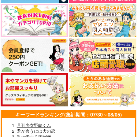
アキソラ
お隣パニック!!
Will you marry me?
蒸発プリズム
キャロル
もんじゃな
1,257
1,100
472
円
円
円
（税込）
（税込）
（税込）
ルートヴィッヒ×フェリシアーノ
カラスバ×セイカ
ハルト×スグリ
サンプル
サンプル
サンプル
作品詳細
作品詳細
作品詳細
キーワードランキング(集計期間：07/30～08/05)
月刊少女野崎くん
お天道様が見ている
アルバスの童貞を死守
君が言うには犬の恋
せよ！
私の愛する圧制者