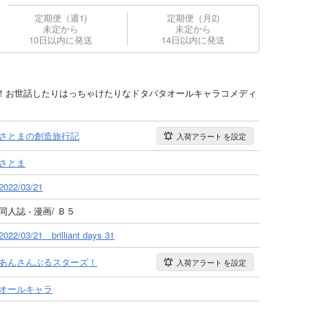
定期便（週1)
定期便（月2)
未定から
未定から
10日以内に発送
14日以内に発送
！お世話したりはっちゃけたりなドタバタオールキャラコメディ
さとまの創造旅行記
入荷アラート
を設定
さとま
2022/03/21
同人誌 - 漫画/ Ｂ５
2022/03/21 brilliant days 31
あんさんぶるスターズ！
入荷アラート
を設定
オールキャラ