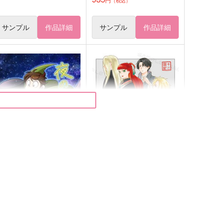
（税込）
サンプル
作品詳細
サンプル
作品詳細
夜のクロニカー先代記ー
よもやまばなし
桂小屋
A.U.FOREST
,572
629
円
円
（税込）
（税込）