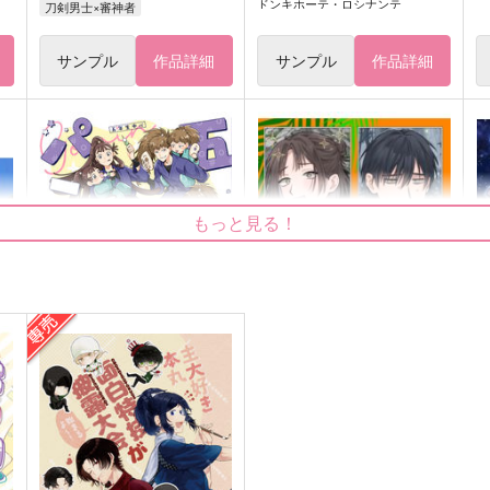
ドンキホーテ・ロシナンテ
刀剣男士×審神者
サンプル
作品詳細
サンプル
作品詳細
もっと見る！
五忍パニック!!
イチロ無人島漂流記
水天一碧
よいごろ
944
944
1
円
円
（税込）
（税込）