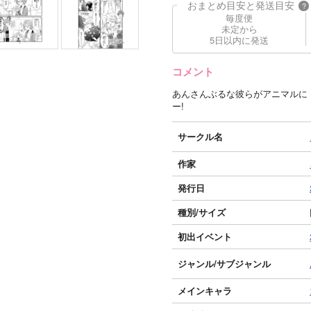
おまとめ目安と発送目安
?
毎度便
未定から
5日以内に発送
コメント
あんさんぶるな彼らがアニマルに
ー!
サークル名
作家
発行日
種別/サイズ
初出イベント
ジャンル/
サブジャンル
メインキャラ