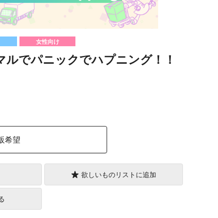
女性向け
マルでパニックでハプニング！！
）
販希望
欲しいものリストに追加
る