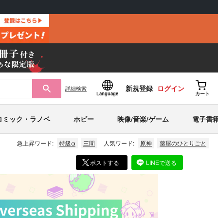
新規登録
ログイン
詳細
検索
Language
カート
コミック・ラノベ
ホビー
映像/音楽/ゲーム
電子書
急上昇ワード:
特級α
三間
人気ワード:
原神
薬屋のひとりごと
ポストする
LINEで送る