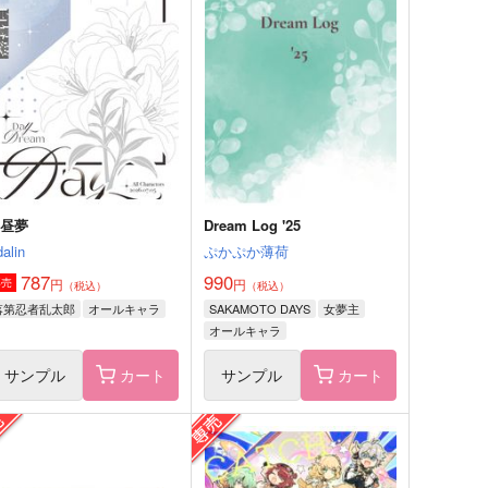
ャスト伯
埋れ木一郎
サンプル
作品詳細
サンプル
作品詳細
白昼夢
Dream Log '25
alin
ぷかぷか薄荷
787
990
円
円
専売
（税込）
（税込）
落第忍者乱太郎
オールキャラ
SAKAMOTO DAYS
女夢主
オールキャラ
サンプル
カート
サンプル
カート