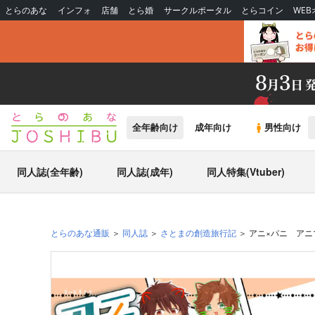
とらのあな
インフォ
店舗
とら婚
サークルポータル
とらコイン
WE
全年齢向け
成年向け
男性向け
同人誌(全年齢)
同人誌(成年)
同人特集(Vtuber)
とらのあな通販
同人誌
さとまの創造旅行記
アニ×パニ ア