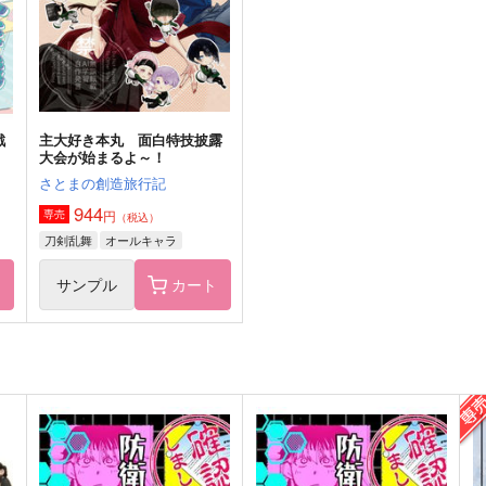
五年生
下坂部平太
埋
サンプル
作品詳細
サンプル
作品詳細
戦
主大好き本丸 面白特技披露
大会が始まるよ～！
さとまの創造旅行記
944
円
専売
（税込）
刀剣乱舞
オールキャラ
ト
サンプル
カート
録
ラブレター・フロム・モブ
爆裂卍（まんじ）愛羅武勇
不死身の負け犬
toscana
715
1,572
7
円
円
（税込）
（税込）