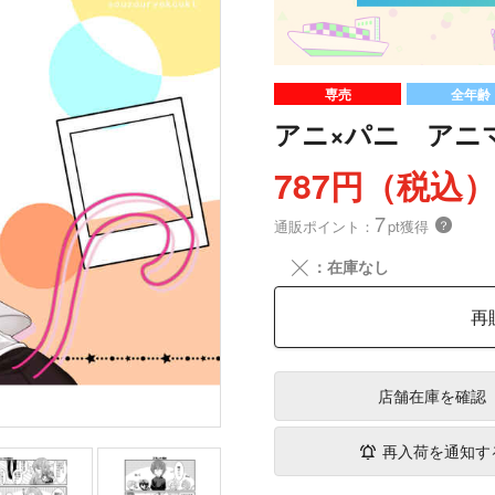
専売
全年齢
アニ×パニ アニ
787円（税込
7
通販ポイント：
pt獲得
？
╳
：在庫なし
再
店舗在庫
を確認
再入荷を通知す