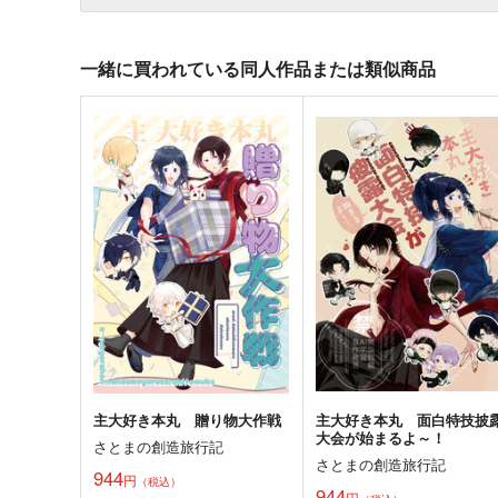
一緒に買われている同人作品または類似商品
主大好き本丸 贈り物大作戦
主大好き本丸 面白特技披
大会が始まるよ～！
さとまの創造旅行記
さとまの創造旅行記
944
円
（税込）
944
円