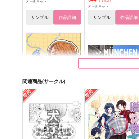
（税込）
オールキャラ
オールキャラ
サンプル
作品詳細
サンプル
作品詳細
関連商品(サークル)
東卍と行く！ドイツ・南仏旅
ミュンヘン旅行記
行記
ドリップ珈琲
toscana
629
円
（税込）