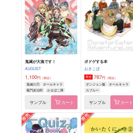
1,536
円
（税込）
泰麒
オールキャラ
サンプル
作品詳細
サンプル
作品詳細
鬼滅が大漁です！
ボドゲする本
AUGUST
おきこぼ
1,100
787
円
円
専売
（税込）
（税込）
鬼滅の刃
オールキャラ
ダンジョン飯
オールキャラ
竈門炭治郎
かまぼこ隊
カブルー
サンプル
カート
サンプル
カー
天文研究所余録
みゅみゅっとラッキーハプ
ング
ふたご座
AtoZ
787
円
（税込）