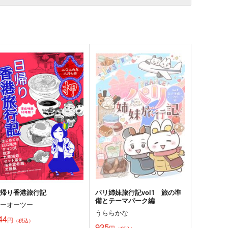
日帰り香港旅行記
パリ姉妹旅行記vol1 旅の準
備とテーマパーク編
シーオーツー
うららかな
44
円
（税込）
935
円