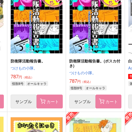
佐野万次郎
ピ
陽子×景麒
サンプル
作品詳細
サンプル
作品詳細
防衛隊活動報告書。
防衛隊活動報告書。(ポスカ付
き)
つけもの小隊。
Ad
つけもの小隊。
787
円
（税込）
787
円
（税込）
怪獣8号
オールキャラ
怪獣8号
オールキャラ
ト
サンプル
カート
サンプル
カート
ニ