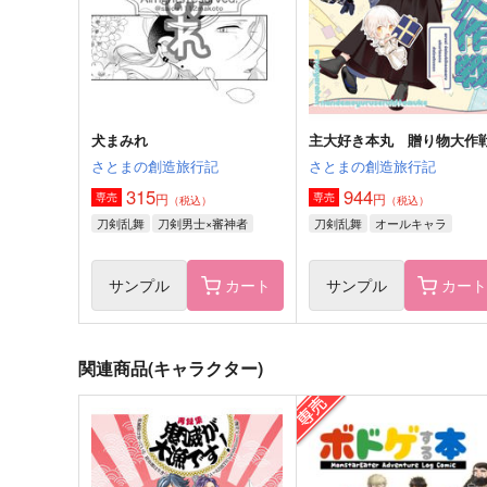
1,729
円
（税込）
ミヒャエル・カイザー
佐野万次郎
サンプル
作品詳細
サンプル
作品詳細
犬まみれ
主大好き本丸 贈り物大作
さとまの創造旅行記
さとまの創造旅行記
315
944
円
円
専売
専売
（税込）
（税込）
刀剣乱舞
刀剣男士×審神者
刀剣乱舞
オールキャラ
サンプル
カート
サンプル
カー
関連商品(キャラクター)
COLLECTIONS13
【再販】鬼殺隊顛末記ー再
集ー
A.U.FOREST
週末
1,887
円
（税込）