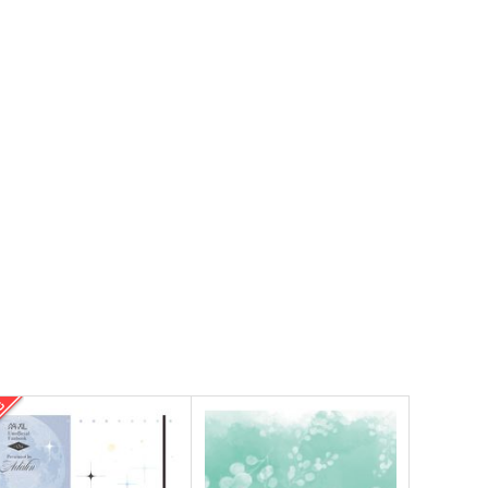
れ木真吾
中嶋陽子
サンプル
作品詳細
サンプル
作品詳細
はぐれ者の領分
余白の地平
ふたご座
吸血公子
87
944
円
円
（税込）
（税込）