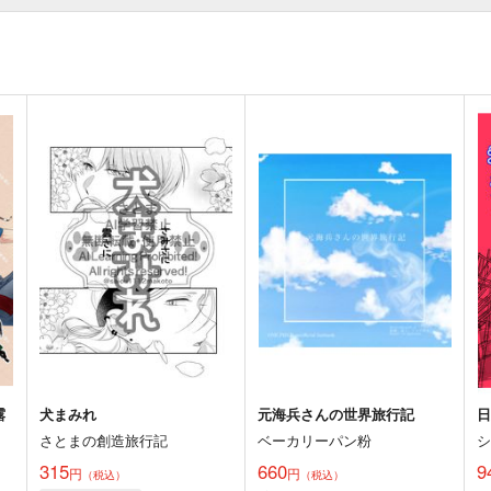
露
犬まみれ
元海兵さんの世界旅行記
さとまの創造旅行記
ベーカリーパン粉
315
660
9
円
円
（税込）
（税込）