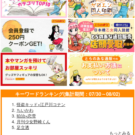
Amor veus
刀さに本ルート２
人はそれを恋と呼ぶ
しらたまtiramisu！
幸漫
とまとたべたい
550
2,969
944
円
円
円
（税込）
（税込）
（税込）
大倶利伽羅×女審神者
三日月宗近×女審神者
源清麿×女審神者
サンプル
サンプル
サンプル
作品詳細
作品詳細
作品詳細
キーワードランキング(集計期間：07/30～08/02)
怪盗キッド×江戸川コナン
ちいかわ
狛治×恋雪
月刊少女野崎くん
足立透
もっとみる