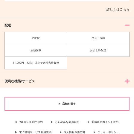
詳しくはこちら
配送
宅配便
ポスト投函
店頭受取
おまとめ配送
11,000円（税込）以上で送料当社負担
便利な機能/サービス
店舗を探す
WEBSITE利用規約
とらのあな会員規約
通信販売ポイント規約
電子書籍サービス利用規約
個人情報保護方針
クッキーポリシー