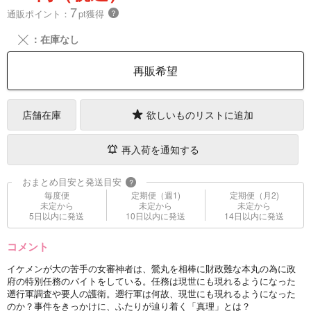
7
通販ポイント：
pt獲得
？
╳
：在庫なし
再販希望
店舗在庫
欲しいものリストに追加
再入荷を通知する
おまとめ目安と発送目安
?
毎度便
定期便（週1)
定期便（月2)
未定から
未定から
未定から
5日以内に発送
10日以内に発送
14日以内に発送
コメント
イケメンが大の苦手の女審神者は、鶯丸を相棒に財政難な本丸の為に政
府の特別任務のバイトをしている。任務は現世にも現れるようになった
遡行軍調査や要人の護衛。遡行軍は何故、現世にも現れるようになった
のか？事件をきっかけに、ふたりが辿り着く「真理」とは？