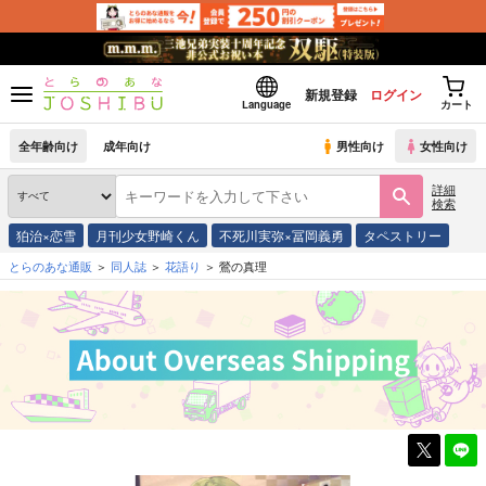
新規登録
ログイン
Language
カート
全年齢向け
成年向け
男性向け
女性向け
詳細
検索
狛治×恋雪
月刊少女野崎くん
不死川実弥×冨岡義勇
タペストリー
とらのあな通販
同人誌
花語り
鶯の真理