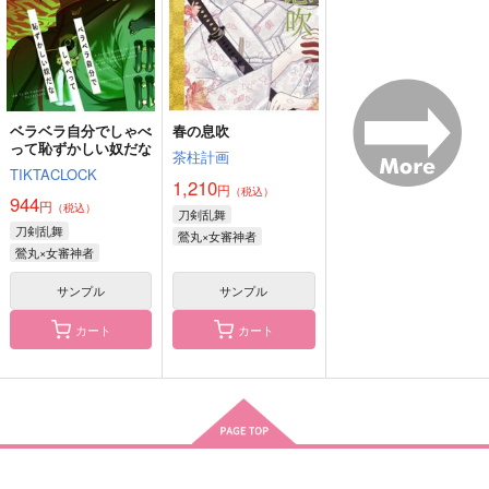
刀剣乱舞
山姥切長義×女審神者
サンプル
カート
ベラベラ自分でしゃべ
春の息吹
って恥ずかしい奴だな
空元気
これ、恋かな？
恋小箱
茶柱計画
TIKTACLOCK
鰯御殿
贅沢三昧
韋駄天・ビー・ブライ
1,210
円
（税込）
944
円
ンド！
3,144
787
（税込）
円
円
刀剣乱舞
（税込）
（税込）
刀剣乱舞
770
鶯丸×女審神者
刀剣男士×女審神者
膝丸×女審神者
円
（税込）
鶯丸×女審神者
一文字則宗×女審神者
サンプル
サンプル
サンプル
サンプル
サンプル
カート
カート
作品詳細
作品詳細
作品詳細