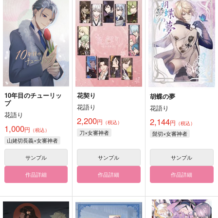
10年目のチューリッ
花契り
胡蝶の夢
プ
花語り
花語り
花語り
2,200
2,144
円
円
（税込）
（税込）
1,000
円
（税込）
刀×女審神者
髭切×女審神者
山姥切長義×女審神者
サンプル
サンプル
サンプル
作品詳細
作品詳細
作品詳細