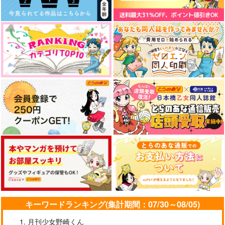
脱兎の如く！
れんたんノート２
大正プチプチ噂話
ちょこっと。
みそ漬け
ゴリヤマベルノ
R先輩は心配症!? ～海
結び髪、陽だまりの中
勿忘草の約束を 2 ―
1,100
2,357
900
の家アルバイト編～
で
続・花糸撫子は夢を見
円
円
円
（税込）
（税込）
（税込）
ない―
竈門炭治郎
うたげや
まるまるしている
冨岡義勇×竈門炭治郎
煉獄杏寿郎×竈門炭治郎
休日出勤
315
1,100
2,845
円
円
専売
専売
円
専売
（税込）
（税込）
（税込）
サンプル
サンプル
サンプル
鬼滅の刃
鬼滅の刃
鬼滅の刃
作品詳細
作品詳細
作品詳細
煉獄杏寿郎×竈門炭治郎
冨岡義勇×竈門炭治郎
竈門炭治郎×時透無一郎
サンプル
サンプル
サンプル
カート
カート
カート
キーワードランキング(集計期間：07/30～08/05)
月刊少女野崎くん