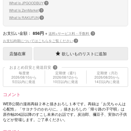
What is JPGOODBUY
?
What is ZenMarket
?
What is RAKUFUN
?
お支払い金額：
856円
+
送料+サービス料・手数料
?
お支払時期についてはこちらをご覧ください
?
店舗在庫
欲しいものリストに追加
おまとめ目安と発送目安
?
毎度便
定期便（週1)
定期便（月2)
2026/08/10から
2026/08/12から
2026/08/20から
5日以内に発送
10日以内に発送
14日以内に発送
コメント
WEB公開の漫画再録２本と描きおろし１本です。再録は「お兄ちゃんは
心配性」「サヨナラのかわりに。」描きおろしの「帰り路の子守唄」は
原作軸204話以降のすこし未来のお話です。炭治郎、禰豆子、実弥の子供
などが登場します。ご了承ください。