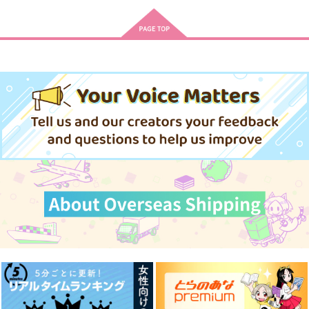
猫レンゴクのいる暮ら
すくすく！
義炭Web再録集２
し
すくすくひよこくら
きめつのえ に
POKAKA義炭再録集
POKAKA
罪過
８番ミロンガ
２
ぶ
うさぎの耳
彩葬
1,729
円
（税込）
POKAKA
3,615
円
629
（税込）
787
787
円
円
専売
冨岡義勇×竈門炭治郎
円
（税込）
（税込）
（税込）
3,144
煉獄杏寿郎
円
専売
（税込）
煉獄杏寿郎×竈門炭治郎
鬼滅の刃
竈門炭治郎
鬼滅の刃
鬼滅の刃
竈門禰豆子
煉獄杏寿郎×竈門炭治郎
サンプル
サンプル
サンプル
冨岡義勇×竈門炭治郎
作品詳細
作品詳細
作品詳細
サンプル
サンプル
サンプル
カート
カート
カート