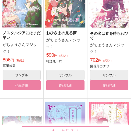
ノスタルジアにはまだ
おひさまの見る夢
その名は春を待ちわび
早い
て
がちょうさんマジッ
がちょうさんマジッ
がちょうさんマジッ
ク！
ク！
ク！
590
円
（税込）
856
702
円
円
（税込）
時透無一郎
（税込）
冨岡義勇
栗花落カナヲ
サンプル
サンプル
サンプル
作品詳細
作品詳細
作品詳細
もっと見る！