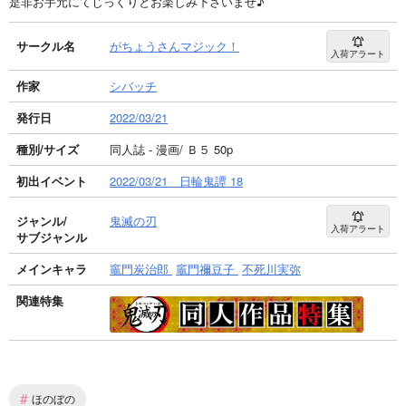
是非お手元にてじっくりとお楽しみ下さいませ♪
サークル名
がちょうさんマジック！
入荷アラート
作家
シバッチ
発行日
2022/03/21
種別/サイズ
同人誌 - 漫画/ Ｂ５ 50p
初出イベント
2022/03/21 日輪鬼譚 18
ジャンル/
鬼滅の刃
入荷アラート
サブジャンル
メインキャラ
竈門炭治郎
竈門禰豆子
不死川実弥
関連特集
#
ほのぼの