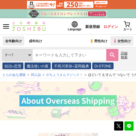
新規登録
ログイン
Language
カート
全年齢向け
成年向け
男性向け
女性向け
詳細
検索
狛治×恋雪
魔法使いの夜
不死川実弥×冨岡義勇
Dr.STONE
とらのあな通販
同人誌
がちょうさんマジック！
ほどいて むすんで つないで う