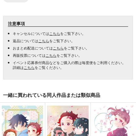
注意事項
キャンセルについては
こちら
をご覧下さい。
返品については
こちら
をご覧下さい。
おまとめ配送については
こちら
をご覧下さい。
再販投票については
こちら
をご覧下さい。
イベント応募券付商品などをご購入の際は毎度便をご利用ください。
詳細は
こちら
をご覧ください。
一緒に買われている同人作品または類似商品