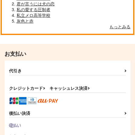
君が言うには犬の恋
俺の炭治郎がふわふわ
満たしてあげよう こ
私の愛する圧制者
に！
ちらへおいで
私立メロ高等学校
1224
nmtk
灰色と赤
715
787
円
円
もっとみる
（税込）
（税込）
文に託す、君への想い
（前編）
煉獄杏寿郎×竈門炭治郎
煉獄杏寿郎×竈門炭治郎
毛糸のぱんだ
サンプル
サンプル
660
円
専売
（税込）
お支払い
作品詳細
作品詳細
鬼滅の刃
冨岡義勇×竈門炭治郎
代引き
サンプル
カート
クレジットカード
キャッシュレス決済
後払い決済