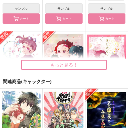
竈門禰豆子
サンプル
サンプル
サンプル
カート
カート
カート
そして、連理の枝とな
ある少年の終わり
茨の谷シンドローム
る
ハムとテリア
純喫茶
牛タンライブ
315
1,500
円
円
（税込）
（税込）
1,572
円
（税込）
エラン（強化人士5号）×ノレア
ロロ×女監督生
エラン（強化人士5号）×ノレア
もっと見る！
サンプル
サンプル
サンプル
作品詳細
作品詳細
作品詳細
関連商品(キャラクター)
その名は春を待ちわび
おひさまの見る夢
きらきらひかる
て
がちょうさんマジッ
がちょうさんマジッ
がちょうさんマジッ
ク！
ク！
ク！
590
702
円
専売
円
（税込）
（税込）
702
円
専売
（税込）
鬼滅の刃
時透無一郎
鬼滅の刃
鬼滅の刃