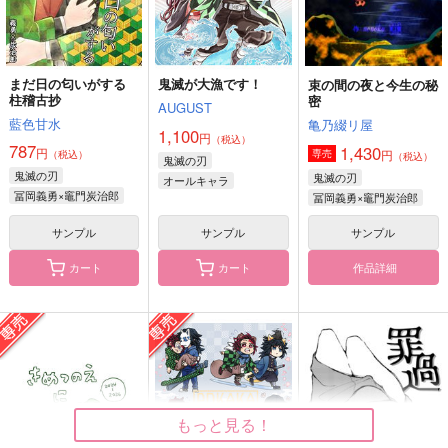
小鉄
竈門炭治郎
竈門炭治郎×栗花落カナヲ
栗花落カナヲ
不死川実弥
サンプル
サンプル
サンプル
まだ日の匂いがする
鬼滅が大漁です！
束の間の夜と今生の秘
カート
カート
カート
いつもおなじはなし。
愛の虚像
日常茶飯
柱稽古抄
密
AUGUST
さらば、ムー大陸
LOBIO
春マンジャロ
藍色甘水
亀乃綴リ屋
1,100
円
（税込）
1,494
944
891
787
1,430
円
円
円
円
（税込）
（税込）
円
専売
（税込）
（税込）
（税込）
鬼滅の刃
竈門炭治郎
レオナ×女監督生
鬼滅の刃
鬼滅の刃
オールキャラ
冨岡義勇×竈門炭治郎
冨岡義勇×竈門炭治郎
竈門炭治郎
サンプル
サンプル
サンプル
かまぼこ隊
サンプル
サンプル
サンプル
作品詳細
作品詳細
作品詳細
作品詳細
カート
カート
もっと見る！