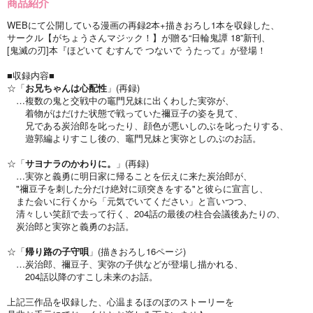
商品紹介
WEBにて公開している漫画の再録2本+描きおろし1本を収録した、
サークル【がちょうさんマジック！】が贈る“日輪鬼譚 18”新刊、
[鬼滅の刃]本『ほどいて むすんで つないで うたって』が登場！
■収録内容■
☆「
お兄ちゃんは心配性
」(再録)
…複数の鬼と交戦中の竈門兄妹に出くわした実弥が、
着物がはだけた状態で戦っていた禰豆子の姿を見て、
兄である炭治郎を叱ったり、顔色が悪いしのぶを叱ったりする、
遊郭編よりすこし後の、竈門兄妹と実弥としのぶのお話。
☆「
サヨナラのかわりに。
」(再録)
…実弥と義勇に明日家に帰ることを伝えに来た炭治郎が、
"禰豆子を刺した分だけ絶対に頭突きをする"と彼らに宣言し、
また会いに行くから「元気でいてください」と言いつつ、
清々しい笑顔で去って行く、204話の最後の柱合会議後あたりの、
炭治郎と実弥と義勇のお話。
☆「
帰り路の子守唄
」(描きおろし16ページ)
…炭治郎、禰豆子、実弥の子供などが登場し描かれる、
204話以降のすこし未来のお話。
上記三作品を収録した、心温まるほのぼのストーリーを