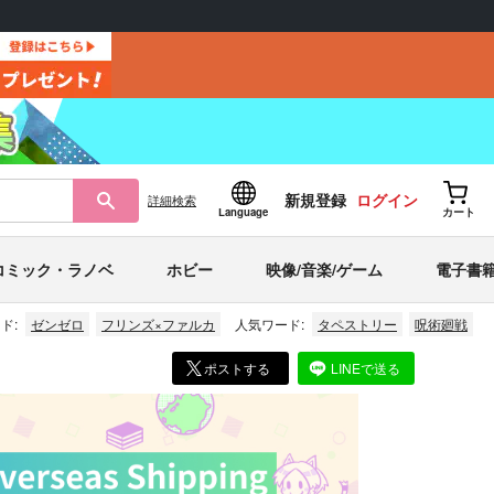
新規登録
ログイン
詳細
検索
Language
カート
コミック・ラノベ
ホビー
映像/音楽/ゲーム
電子書
ド:
ゼンゼロ
フリンズ×ファルカ
人気ワード:
タペストリー
呪術廻戦
ポストする
LINEで送る