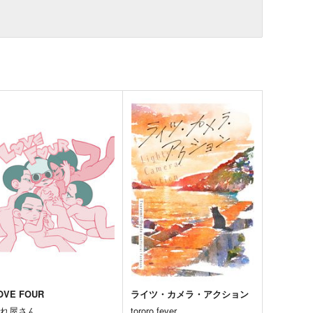
OVE FOUR
ライツ・カメラ・アクション
照れ屋さん
tororo fever