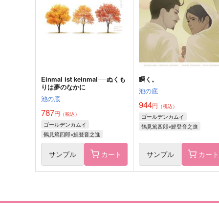
1,650
787
円
円
（税込）
（税込）
鶴見篤四郎×月島基
月島基×鶴見篤四郎
サンプル
作品詳細
サンプル
作品詳細
Einmal ist keinmal──ぬくも
瞬く。
りは夢のなかに
池の底
池の底
944
円
（税込）
787
円
（税込）
ゴールデンカムイ
ゴールデンカムイ
鶴見篤四郎×鯉登音之進
鶴見篤四郎×鯉登音之進
サンプル
カート
サンプル
カー
k4m鍾ショウ再録全年齢
Sanctuary
k4m
みつま屋