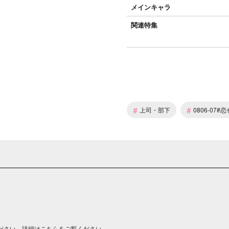
メインキャラ
関連特集
#
#
上司・部下
0806-07
ださい。詳細は
こちら
をご覧ください。