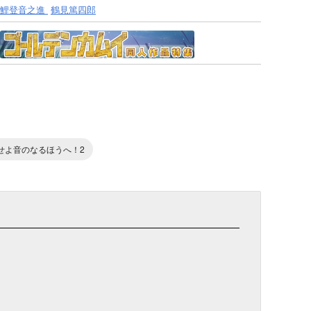
鯉登音之進
鶴見篤四郎
#恋せよ音のなるほうへ！2