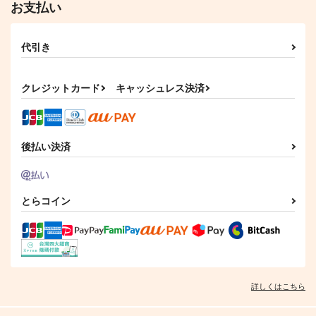
お支払い
代引き
真昼の星
夢を見る水
旅する伊達組総集編
転寝
あめゆきかぜ
からくの
787
715
2,508
クレジットカード
キャッシュレス決済
円
円
円
（税込）
（税込）
（税込）
鶴丸国永
大倶利伽羅×鶴丸国永
三日月宗近×鶴丸国永
サンプル
サンプル
サンプル
後払い決済
作品詳細
作品詳細
作品詳細
とらコイン
詳しくはこちら