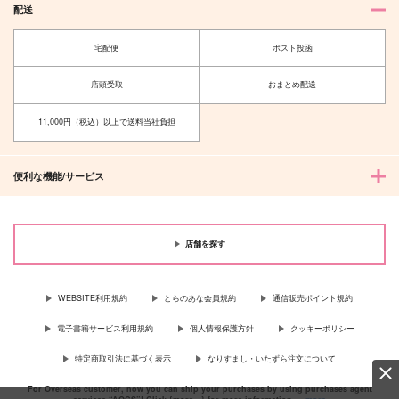
配送
新刀剣男士の気になる
一般人と刀剣たちの一
寝言特集
年間 下半期
宅配便
ポスト投函
遊屋
詐欺師
店頭受取
おまとめ配送
629
1,887
円
円
（税込）
（税込）
鶴丸国永
鶴丸国永
11,000円（税込）以上で送料当社負担
サンプル
サンプル
作品詳細
作品詳細
便利な機能/サービス
店舗を探す
WEBSITE利用規約
とらのあな会員規約
通信販売ポイント規約
電子書籍サービス利用規約
個人情報保護方針
クッキーポリシー
特定商取引法に基づく表示
なりすまし・いたずら注文について
For Overseas customer, now you can ship your purchases by using purchases agent