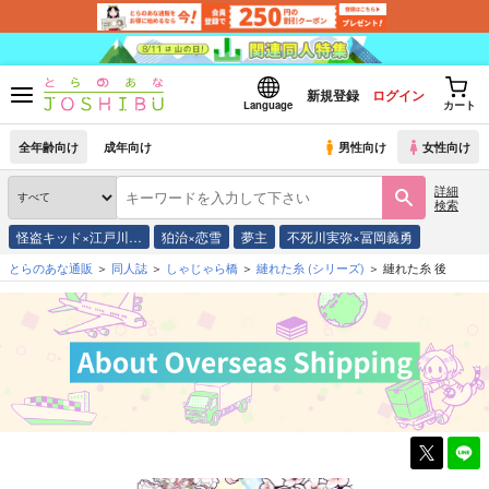
新規登録
ログイン
Language
カート
全年齢向け
成年向け
男性向け
女性向け
詳細
検索
怪盗キッド×江戸川…
狛治×恋雪
夢主
不死川実弥×冨岡義勇
とらのあな通販
同人誌
しゃじゃら橋
縺れた糸
(シリーズ)
縺れた糸 後