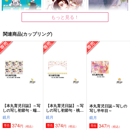
もっと見る！
関連商品(カップリング)
つるつめ
恋してワガママ
烏有に恋うる
さくさく
猫兎ＭＡＸ
真夜中の海
3,504
411
3,573
円
円
円
（税込）
（税込）
（税込）
鶴丸国永
鶴丸国永×加州清光
鶴丸国永×女審神者
サンプル
サンプル
サンプル
作品詳細
作品詳細
作品詳細
【本丸育児日誌】～写
【本丸育児日誌】～写
本丸育児日誌～写しの
しの写し初節句・端午
しの写し初節句・桃の
写し半年目～
の節句編～
節句編～
鏡月
鏡月
鏡月
374
374
347
円
円
専売
専売
円
専売
（税込）
（税込）
（税込）