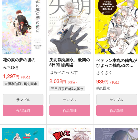
花の嵐の夢の後の
失明鶴丸国永、最期の
ベテラン本丸の鶴丸が
5日間 総集編
ひよっこ鶴丸×3の面
みちゆき
倒を見る本
はらぺこっぷす
さくさく
1,297
円
（税込）
2,032
939
円
円
（税込）
（税込）
大倶利伽羅×鶴丸国永
鶴丸国永
三日月宗近×鶴丸国永
サンプル
サンプル
サンプル
作品詳細
作品詳細
作品詳細