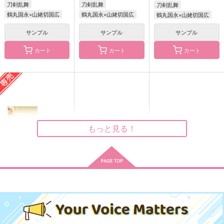
刀剣乱舞
刀剣乱舞
刀剣乱舞
鶴丸国永×山姥切国広
鶴丸国永×山姥切国広
鶴丸国永×山姥切国広
サンプル
サンプル
サンプル
カート
カート
カート
これだから伊達組は！
なれあうつもりはなか
モブと鶴丸
った再録5
さくさく
さくさく
からくの
572
858
円
円
（税込）
（税込）
2,508
円
（税込）
鶴丸国永
鶴丸国永
鶴丸国永
もっと見る！
サンプル
サンプル
サンプル
作品詳細
作品詳細
作品詳細
本丸育児日誌～写しの
写し最初の一週間～
鏡月
347
円
専売
（税込）