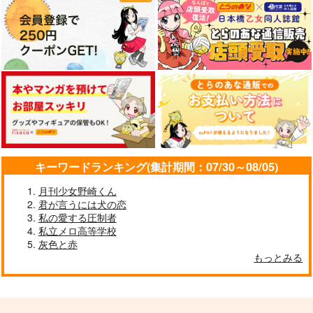
Recollection, Escape
旅する伊達組南国編
月見ればちぢに物こそ
,Recollection
かなしけれ
からくの
からくの
Pink Elephant
860
円
（税込）
1,166
707
円
円
（税込）
鶴丸国永
（税込）
へし切長谷部×鶴丸国永
三日月宗近×鶴丸国永
サンプル
サンプル
サンプル
キーワードランキング(集計期間：07/30～08/05)
作品詳細
作品詳細
作品詳細
月刊少女野崎くん
君が言うには犬の恋
私の愛する圧制者
私立メロ高等学校
灰色と赤
もっとみる