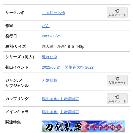
サークル名
しゃじゃら橋
入荷アラート
作家
だん
発行日
2022/03/21
種別/サイズ
同人誌 - 漫画/ Ｂ５ 148p
シリーズ（同人）
縺れた糸
初出イベント
2022/03/21 閃華春大祭 2022
ジャンル/
刀剣乱舞
入荷アラート
サブジャンル
カップリング
鶴丸国永×山姥切国広
入荷アラート
メインキャラ
鶴丸国永
山姥切国広
関連特集