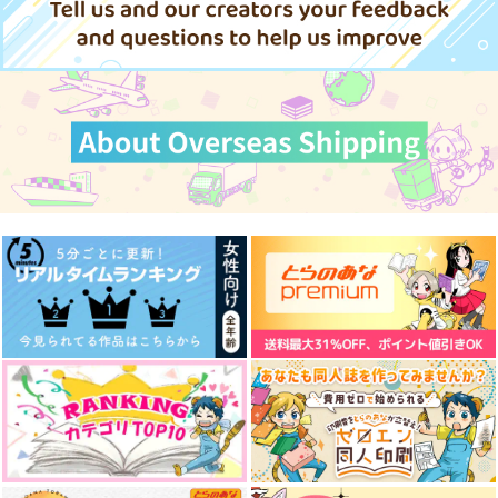
刀剣乱舞
鶴丸国永×山姥切国広
サンプル
カート
なれあうつもりはなか
アンダーザノット4
生まれたて鶴丸国永・
った18.5【ポスカ付】
翡翠
はちばん
からくの
ZENITH
1,572
円
（税込）
1,166
440
円
円
（税込）
（税込）
鶴丸国永×一期一振
鶴丸国永
鶴丸国永
サンプル
サンプル
サンプル
作品詳細
作品詳細
作品詳細