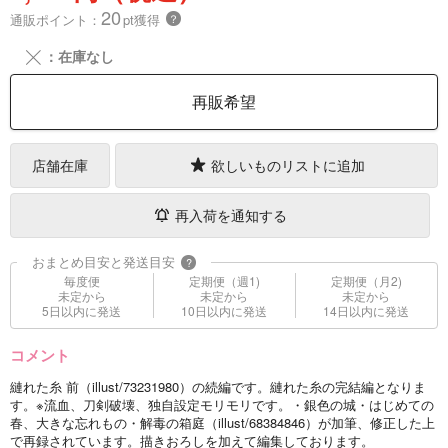
20
通販ポイント：
pt獲得
？
╳
：在庫なし
再販希望
店舗在庫
欲しいものリストに追加
再入荷を通知する
おまとめ目安と発送目安
?
毎度便
定期便（週1)
定期便（月2)
未定から
未定から
未定から
5日以内に発送
10日以内に発送
14日以内に発送
コメント
縺れた糸 前（illust/73231980）の続編です。縺れた糸の完結編となりま
す。※流血、刀剣破壊、独自設定モリモリです。・銀色の城・はじめての
春、大きな忘れもの・解毒の箱庭（illust/68384846）が加筆、修正した上
で再録されています。描きおろしを加えて編集しております。