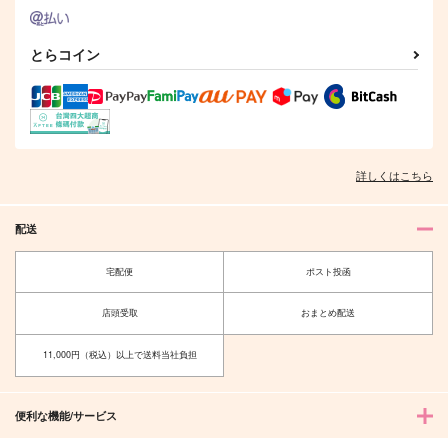
作品詳細
作品詳細
作品詳細
とらコイン
詳しくはこちら
配送
宅配便
ポスト投函
２人でいるとほら、こ
君を知りたい
のように。
店頭受取
おまとめ配送
てぴとくら～地球のへ
コイノボルコイ
そ～
11,000円（税込）以上で送料当社負担
739
円
1,210
（税込）
円
（税込）
松野カラ松×松野十四松
松野カラ松
便利な機能/サービス
サンプル
サンプル