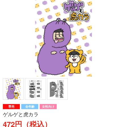
専売
全年齢
女性向け
ゲルゲと虎カラ
472円（税込）