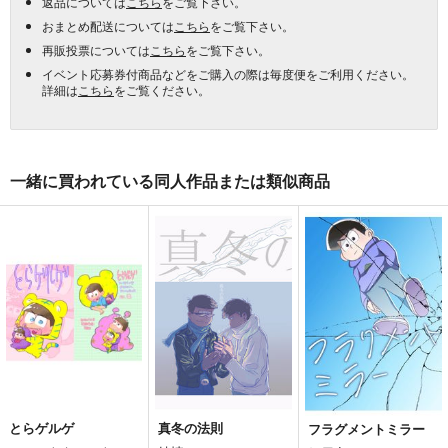
返品については
こちら
をご覧下さい。
おまとめ配送については
こちら
をご覧下さい。
再販投票については
こちら
をご覧下さい。
イベント応募券付商品などをご購入の際は毎度便をご利用ください。
詳細は
こちら
をご覧ください。
一緒に買われている同人作品または類似商品
とらゲルゲ
真冬の法則
フラグメントミラー