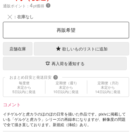
4
通販ポイント：
pt獲得
？
╳
：在庫なし
再販希望
店舗在庫
欲しいものリストに追加
再入荷を通知する
おまとめ目安と発送目安
?
毎度便
定期便（週1)
定期便（月2)
未定から
未定から
未定から
5日以内に発送
10日以内に発送
14日以内に発送
コメント
イチゲルゲと虎カラのほのぼの日常を描いた作品です。pixivに掲載して
いる「ゲルゲと虎カラ」シリーズの再録本になりますが、解像度の問題
で全て描き直しております。新規絵（挿絵）あり。