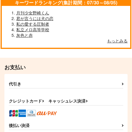
キーワードランキング(集計期間：07/30～08/05)
サンプル
サンプル
サンプル
月刊少女野崎くん
作品詳細
作品詳細
作品詳細
君が言うには犬の恋
私の愛する圧制者
私立メロ高等学校
灰色と赤
もっとみる
お支払い
代引き
オレはつよい！
ぽっかぽかぽか
それはまるでドラマの
ような
いわし定食
コイノボルコイ
クレジットカード
キャッシュレス決済
ワンだふるワールド
715
787
円
円
（税込）
（税込）
1,375
円
松野カラ松
（税込）
松野カラ松×松野十四松
松野カラ松×松野おそ松
後払い決済
サンプル
サンプル
サンプル