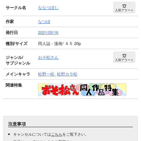
サークル名
ななつぼし
入荷アラート
作家
なつぼ
発行日
2021/05/16
種別/サイズ
同人誌 - 漫画/ Ａ５ 20p
ジャンル/
おそ松さん
入荷アラート
サブジャンル
メインキャラ
松野一松
松野カラ松
関連特集
注意事項
キャンセルについては
こちら
をご覧下さい。