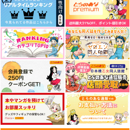
松野カラ松×松野一松
松野おそ松×松野一松
サンプル
サンプル
サンプル
作品詳細
作品詳細
作品詳細
Too Over!
PIECE OF CAKE
はちみつノイズ
キナコロンド
787
787
円
円
専売
専売
（税込）
（税込）
おそ松さん
おそ松さん
松野一松×松野おそ松
松野一松×松野チョロ松
サンプル
サンプル
カート
カート
PIECE OF CAKE
あの頃の俺たちは
かけら
キナコロンド
はちみつノイズ
808
787
787
625
円
円
円
（税込）
（税込）
（税込）
松野一松×松野チョロ松
松野一松×松野おそ松
松野カラ松×松野おそ松