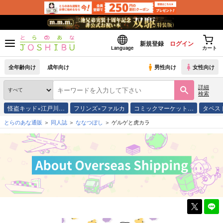
新規登録
ログイン
Language
カート
全年齢向け
成年向け
男性向け
女性向け
詳細
検索
怪盗キッド×江戸川…
フリンズ×ファルカ
コミックマーケット…
タペス
とらのあな通販
同人誌
ななつぼし
ゲルゲと虎カラ