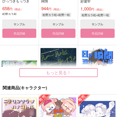
ひっつきもっつき
純情
好屋牢
658
944
1,000
円
円
円
（税込）
（税込）
（税込）
松野カラ松
松野カラ松×松野一松
松野カラ松×松野一松
サンプル
サンプル
サンプル
作品詳細
作品詳細
作品詳細
もっと見る！
関連商品(キャラクター)
キラキラの夏をキミに
ルールとルーティン
目が逢う瞬間にはもう
堕ちている
ひっつきもっつき
岸人
好屋牢
472
472