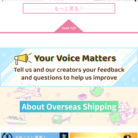
円
（税込）
松野カラ松×松野一松
松野カラ松×松野一松
松野カラ松×松野一松
もっと見る！
サンプル
サンプル
サンプル
作品詳細
作品詳細
作品詳細
The End of Summer
今いちとどの事考えて
薔薇館綺譚
たんだけど
ねこのなか
シュトルムの祝典2
ねこのなか
275
1,147
円
専売
円
専売
（税込）
（税込）
275
円
専売
（税込）
おそ松さん
おそ松さん
おそ松さん
松野一松×松野トド松
松野カラ松
松野一松
松野一松×松野トド松
サンプル
サンプル
サンプル
カート
カート
カート
キスしないと出られな
Too Over!
つまりそれってどうい
い部屋
うこと？
はちみつノイズ
好屋牢
ホクリホカ。
787
円
（税込）
660
362
円
円
（税込）
（税込）
松野一松×松野おそ松