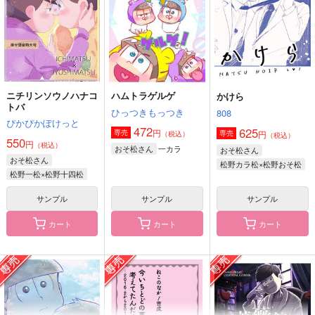
円
円
（税込）
（税込）
1,100
円
（税込）
松野一松×松野カラ松
松野カラ松×松野一松
松野カラ松×松野一松
サンプル
サンプル
サンプル
作品詳細
作品詳細
作品詳細
ニチリンソウノハナコ
ハムトラゲルゲ
かけら
トバ
ひっつきもっつき
808
ぴかぴかぽけっと
472
625
円
専売
円
専売
（税込）
（税込）
550
円
（税込）
一カラ
おそ松さん
おそ松さん
おそ松さん
松野カラ松×松野おそ松
松野一松×松野十四松
サンプル
サンプル
サンプル
カート
カート
カート
猫猫猫
行き詰まる暮らし
おめがのことのは 前
編
好屋牢
岸人
ハンマードリル
800
629
円
円
（税込）
（税込）
629