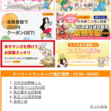
家族になろうよ
name.
Agitato
SEPPA
木枯らしキャンプ
電脳活劇
1,257
1,100
1,415
円
円
円
（税込）
（税込）
（税込）
五条悟×伏黒恵
五条悟×伏黒恵
五条悟×伏黒恵
キーワードランキング(集計期間：07/30～08/05)
サンプル
サンプル
サンプル
月刊少女野崎くん
君が言うには犬の恋
作品詳細
作品詳細
作品詳細
私の愛する圧制者
私立メロ高等学校
灰色と赤
もっとみる