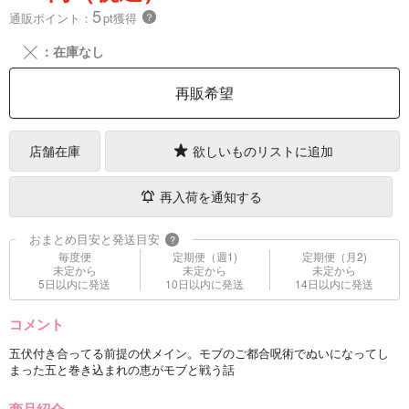
5
通販ポイント：
pt獲得
？
╳
：在庫なし
再販希望
店舗在庫
欲しいものリストに追加
再入荷を通知する
おまとめ目安と発送目安
?
毎度便
定期便（週1)
定期便（月2)
未定から
未定から
未定から
5日以内に発送
10日以内に発送
14日以内に発送
コメント
五伏付き合ってる前提の伏メイン。モブのご都合呪術でぬいになってし
まった五と巻き込まれの恵がモブと戦う話
商品紹介