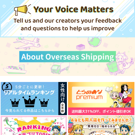
おさんぽ
魔女の一撃
472
1,650
円
円
専売
専売
（税込）
（税込）
呪術廻戦
呪術廻戦
五条悟×伏黒恵
五条悟×伏黒恵
サンプル
サンプル
カート
カート
ブルー・トワイライト
夢で逢えたら
カラフルな雨音
キューティー★コンプ
ずっと寝る
魔女の一撃
レックス
157
1,320
円
円
（税込）
（税込）
629
円
五条悟×伏黒恵
五条悟×伏黒恵
（税込）
五条悟×伏黒恵
サンプル
サンプル
サンプル
作品詳細
作品詳細
作品詳細