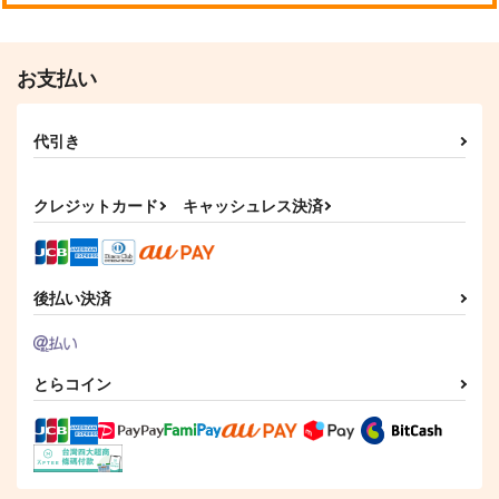
お支払い
代引き
明日のキスじゃ、間に
其処であなたが待つの
児戯にひとしい
クレジットカード
キャッシュレス決済
合わない
なら
ごはんのおとも
vacare-s-presso
木枯らしキャンプ
1,100
円
（税込）
1,265
1,650
円
円
（税込）
（税込）
五条悟×伏黒恵
五条悟×伏黒恵
五条悟×伏黒恵
後払い決済
サンプル
サンプル
サンプル
作品詳細
作品詳細
作品詳細
とらコイン