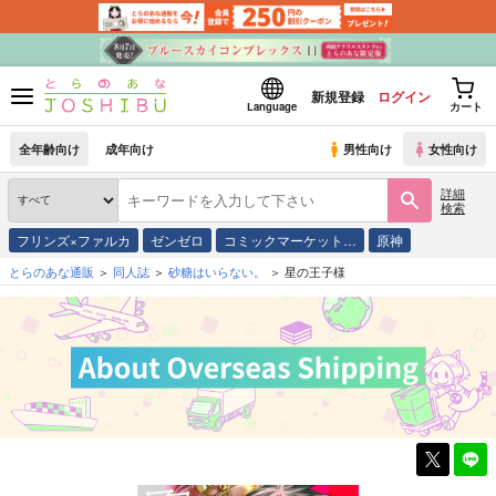
新規登録
ログイン
Language
カート
全年齢向け
成年向け
男性向け
女性向け
詳細
検索
フリンズ×ファルカ
ゼンゼロ
コミックマーケット…
原神
とらのあな通販
同人誌
砂糖はいらない。
星の王子様