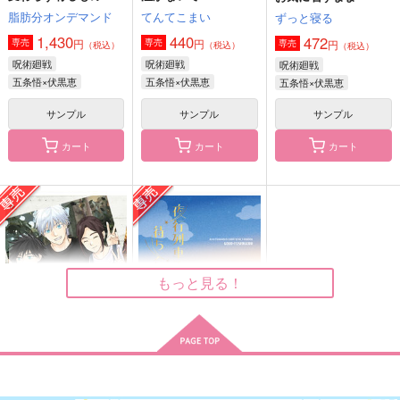
脂肪分オンデマンド
てんてこまい
ずっと寝る
1,430
440
472
円
円
専売
専売
円
専売
（税込）
（税込）
（税込）
呪術廻戦
呪術廻戦
呪術廻戦
五条悟×伏黒恵
五条悟×伏黒恵
五条悟×伏黒恵
サンプル
サンプル
サンプル
カート
カート
カート
はらほん五条さんの鬼
524log2
Blue cross
嫁うさぎ。
gure.
YOISHO!
サイバーぷみら
572
315
円
円
（税込）
（税込）
572
円
（税込）
五条悟×伏黒恵
五条悟×伏黒恵
もっと見る！
五条悟×伏黒恵
サンプル
サンプル
サンプル
作品詳細
作品詳細
作品詳細
おでかけサマー
夜行列車で待ち合わせ