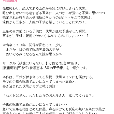
任務終わり、恋人である五条から急に呼び出された伏黒。
呼び出しがいつも急すぎる五条に、人づかいが荒いと不満に思いつつ、
指定された待ち合わせ場所に向かうのだが･･･そこで伏黒は、
遠目から五条が二人組の子供と話していることに気づく。
五条の目の前にいる子供に、伏黒が嫌な予感がした瞬間。
五条が、子供に呪術で"ぬいぐるみ"にされてしまい･･･―?
≪出会って９年 関係が変わって、少し
まさか 目の前で呪術界最強の男が
ぬいぐるみになるなんて誰が思うか≫
サークル【砂糖はいらない。】が贈る“妖言10”新刊、
[呪術廻戦]五条悟×伏黒恵本
『星の王子様』
をご紹介です。
本作は、五伏が付き合ってる前提・伏黒メインにお届けする。
モブのご都合呪術でぬいになってしまった五条と、
巻き込まれた伏黒がモブと戦うお話！
「ねえお兄さん。わたしたちのお人形さん 返してくれる？」
子供の呪術で五条がぬいになってしまい･･･
急いで五条を抱きとめた伏黒。声を掛けても反応の無い五条に伏黒は、
五条をぬいにした子供二人組を相手に一人で戦うことになり･･･――。