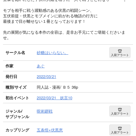
モブを相手に戦う躍動感のある伏黒の戦闘シーン、
五伏前提・伏黒とモブメインに紡がれる物語の行方に
最後まで目が離せない１冊となっております！
先の展開が気になる本作の全容は、是非お手元にてご堪能くださいま
せ。
サークル名
砂糖はいらない。
入荷アラート
作家
あぐ
発行日
2022/03/21
種別/サイズ
同人誌 - 漫画/ Ｂ５ 36p
初出イベント
2022/03/21 妖言10
ジャンル/
呪術廻戦
入荷アラート
サブジャンル
カップリング
五条悟×伏黒恵
入荷アラート