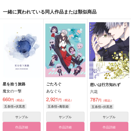
一緒に買われている同人作品または類似商品
星を拾う旅路
ごたろぐ
想いは行方知れず
魔女の一撃
あなぐら
六花
660
2,921
787
円
円
円
（税込）
（税込）
（税込）
五条悟×伏黒恵
五条悟×庵歌姫
五条悟×伏黒恵
サンプル
サンプル
サンプル
作品詳細
作品詳細
作品詳細