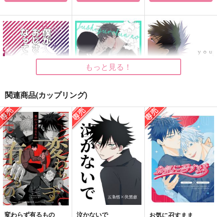
もっと見る！
関連商品(カップリング)
僕がおじさんになって
伏黒くんの〇〇って？
you know what
も
Bitter Snows
鳥の巣
つぶつぶおはぎ
787
1,572
円
円
（税込）
（税込）
944
円
（税込）
五条悟×伏黒恵
五条悟×伏黒恵
五条悟×伏黒恵
サンプル
サンプル
サンプル
作品詳細
作品詳細
作品詳細
変わらず有るもの
泣かないで
お気に召すまま