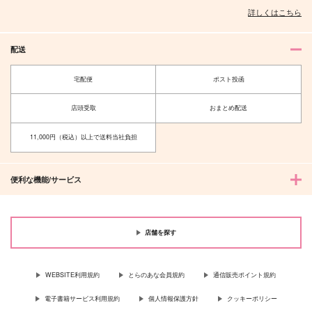
詳しくはこちら
配送
宅配便
ポスト投函
夜明けを紡ぐ君へ
せんぱいこうはい
店頭受取
おまとめ配送
魔女の一撃
子供騙し。
11,000円（税込）以上で送料当社負担
1,430
1,572
円
円
（税込）
（税込）
五条悟×伏黒恵
五条悟×伏黒恵
便利な機能/サービス
サンプル
サンプル
作品詳細
作品詳細
店舗を探す
WEBSITE利用規約
とらのあな会員規約
通信販売ポイント規約
電子書籍サービス利用規約
個人情報保護方針
クッキーポリシー