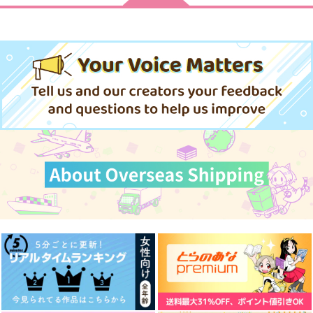
サンプル
サンプル
サンプル
作品詳細
作品詳細
作品詳細
セブンデイズ・シリー
ロストマン
至極のド王道
ラヴァー
うたたね
メロンおいしい
♀
1,572
2,987
円
円
（税込）
（税込）
787
円
（税込）
五条悟×伏黒恵
安室透×榎本梓
太宰治×中原中也
サンプル
サンプル
サンプル