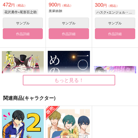
472
900
300
円
円
円
（税込）
（税込）
（税込）
黒尾鉄朗
花沢勇作×尾形百之助
ハスク×エンジェル・ダスト
サンプル
サンプル
サンプル
作品詳細
作品詳細
作品詳細
もっと見る！
関連商品(キャラクター)
慮りて明日を待つ
一〇〇万回めのエレン
刀ピーシンクロニシテ
ィ100%・改
にが汁
ぐげがぼ
正気の沙汰でない
574
330
円
円
（税込）
（税込）
1,100
円