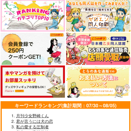
作品詳細
作品詳細
作品詳細
ある日のはなし
黙ってくれよ、マスタ
帳は、落ちて尚
ー
世界の果てまで
あああ珈琲
かめのこ工房
315
699
円
円
（税込）
（税込）
キーワードランキング(集計期間：07/30～08/05)
865
円
（税込）
刀剣男士×女審神者
ぐだ男×オベロン
オベロン×ぐだ男
月刊少女野崎くん
君が言うには犬の恋
サンプル
サンプル
サンプル
私の愛する圧制者