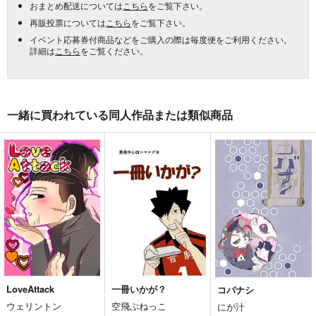
おまとめ配送については
こちら
をご覧下さい。
再販投票については
こちら
をご覧下さい。
イベント応募券付商品などをご購入の際は毎度便をご利用ください。
詳細は
こちら
をご覧ください。
一緒に買われている同人作品または類似商品
LoveAttack
一冊いかが？
コバナシ
ウェリントン
空飛ぶねっこ
にが汁