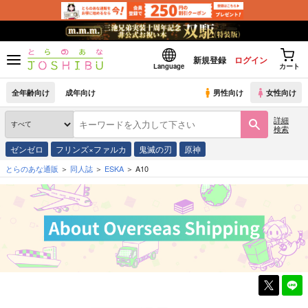
新規登録
ログイン
Language
カート
全年齢向け
成年向け
男性向け
女性向け
詳細
検索
ゼンゼロ
フリンズ×ファルカ
鬼滅の刃
原神
とらのあな通販
同人誌
ESKA
A10