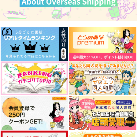
ハニーハニーレモネー
鬼と狐
魑魅魍魎
ド
glorious star
ヅキマチ
しくはっく
LABORATORY
1,572
円
（税込）
650
円
（税込）
787
石神千空×あさぎりゲン
円
（税込）
石神千空×七海龍水
獅子王司×石神千空
サンプル
サンプル
サンプル
作品詳細
作品詳細
作品詳細
学パロ短編集
なみだいろすかあふ
彗星を謳え、シェヘラ
ザード
よっこいしょ
きまぐれフィナンシ
きまぐれフィナンシ
ェ
286
円
専売
（税込）
ェ
1,415
Dr.STONE
円
専売
（税込）
944
円
石神千空×あさぎりゲン
（税込）
Dr.STONE
Dr.STONE
獅子王司×石神千空
獅子王司×石神千空
サンプル
サンプル
サンプル
Neon
さよならユートピア
BINARY STAR TRAIL