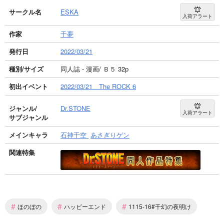
サークル名
ESKA
入荷アラート
作家
千夢
発行日
2022/03/21
種別/サイズ
同人誌 - 漫画/ Ｂ５ 32p
初出イベント
2022/03/21 The ROCK 6
ジャンル/
Dr.STONE
入荷アラート
サブジャンル
メインキャラ
石神千空
あさぎりゲン
関連特集
#
#
#
ほのぼの
ハッピーエンド
1115-16#千幻の夜明け