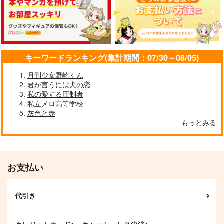
S
カート
カート
カート
Ginger ale Monet
PPP
トテチテタ
1,430
629
円
円
（税込）
（税込）
787
円
（税込）
Dr.ゼノ＆スタンリー×石神千空
獅子王司×石神千空
石神千空×Dr.XENO
キーワードランキング(集計期間：07/30～08/05)
サンプル
サンプル
サンプル
月刊少女野崎くん
作品詳細
作品詳細
作品詳細
君が言うには犬の恋
私の愛する圧制者
私立メロ高等学校
灰色と赤
もっとみる
君との最適解
Dive into you, into th
ツノもしっぽもはえて
e twilight
るし
さるまち
素麺二束
キャラメルどんぶり
787
円
専売
お支払い
（税込）
472
498
円
専売
円
専売
（税込）
（税込）
Dr.STONE
Dr.STONE
Dr.STONE
獅子王司×石神千空
あさぎりゲン×石神千空
石神千空×あさぎりゲン
代引き
君を呼ぶ祈り
恋人
指先はかく語りき
サンプル
サンプル
サンプル
moto
括る