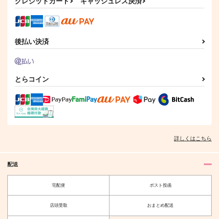
Nuca
クレジットカード
キャッシュレス決済
カート
カート
カート
787
330
865
円
円
円
（税込）
（税込）
（税込）
石神千空×あさぎりゲン
獅子王司×石神千空
石神千空×あさぎりゲン
後払い決済
サンプル
サンプル
サンプル
作品詳細
作品詳細
作品詳細
とらコイン
詳しくはこちら
配送
宅配便
ポスト投函
短夜
恋より先に
こゆび
はちみつカノジョ
店頭受取
おまとめ配送
472
787
円
円
（税込）
（税込）