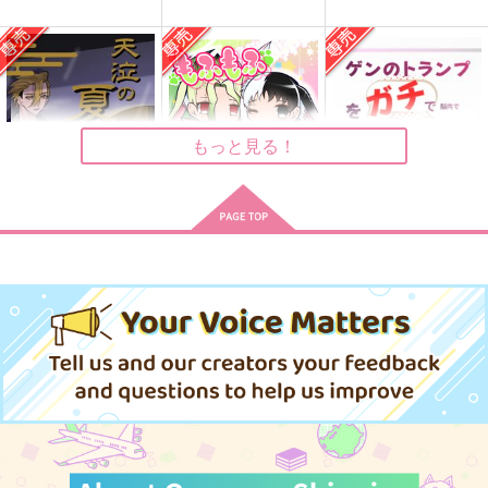
帰還点
FLASHLIGHT
月からの声がきこえる
ごきげんアライグマ
glorious star
ライラックの空
1,494
944
715
円
円
円
（税込）
（税込）
（税込）
石神千空×あさぎりゲン
石神千空×あさぎりゲン
あさぎりゲン×石神千空
もっと見る！
サンプル
サンプル
サンプル
作品詳細
作品詳細
作品詳細
天涙の夏
もふもふらぶゆー
ゲンのトランプをガチ
で脳内で作ってみた
甘もの屋
虹色ドロップ
せんねんまんねん
1,257
495
円
円
専売
専売
（税込）
（税込）
787
円
専売
（税込）
Dr.STONE
Dr.STONE
Dr.STONE
スタンリー×石神千空
石神千空×あさぎりゲン
石神千空×あさぎりゲン
サンプル
サンプル
サンプル
カート
カート
カート