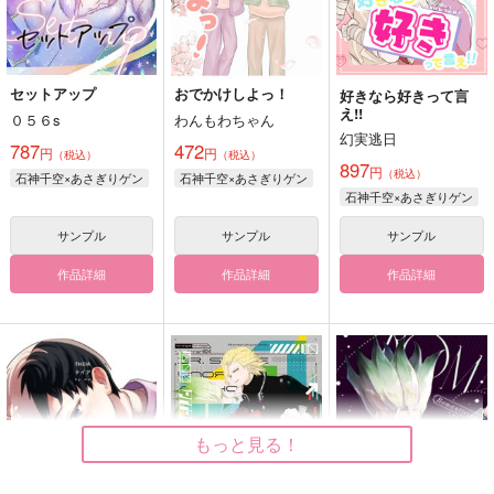
セットアップ
おでかけしよっ！
好きなら好きって言
え!!
０５６s
わんもわちゃん
幻実逃日
787
472
円
円
（税込）
（税込）
897
円
（税込）
石神千空×あさぎりゲン
石神千空×あさぎりゲン
石神千空×あさぎりゲン
サンプル
サンプル
サンプル
作品詳細
作品詳細
作品詳細
もっと見る！