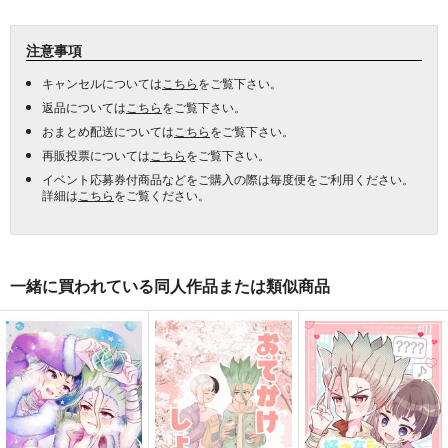
注意事項
キャンセルについては
こちら
をご覧下さい。
返品については
こちら
をご覧下さい。
おまとめ配送については
こちら
をご覧下さい。
再販投票については
こちら
をご覧下さい。
イベント応募券付商品などをご購入の際は毎度便をご利用ください。
詳細は
こちら
をご覧ください。
一緒に買われている同人作品または類似商品