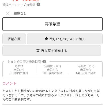
7
通販ポイント：
pt獲得
？
╳
：在庫なし
再販希望
店舗在庫
欲しいものリストに追加
再入荷を通知する
おまとめ目安と発送目安
?
毎度便
定期便（週1)
定期便（月2)
未定から
未定から
未定から
5日以内に発送
10日以内に発送
14日以内に発送
コメント
キスをしたら相性がいいかわかるメンタリストの持論を疑いながらも試
そうとする千空、まさかの流れに焦るメンタリスト、推しカプちゅーし
ろの全年齢新刊です。