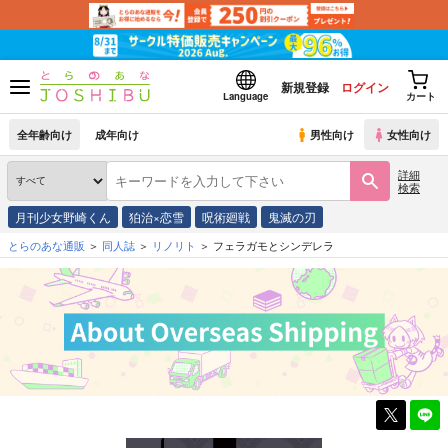
新規登録
ログイン
Language
カート
全年齢向け
成年向け
男性向け
女性向け
詳細
検索
月刊少女野崎くん
狛治×恋雪
呪術廻戦
鬼滅の刃
とらのあな通販
同人誌
リノリト
フェラガモとシンデレラ