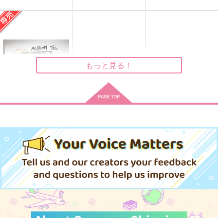
宵の太陽
ごめんね
花火のあとも あなた
と
どぶろく村
さんかく
ポカポカ日和
990
787
円
円
（税込）
（税込）
787
円
（税込）
伊弉冉一二三×観音坂独歩
伊弉冉一二三×観音坂独歩
伊弉冉一二三×観音坂独歩
もっと見る！
サンプル
サンプル
サンプル
作品詳細
作品詳細
作品詳細
ALBUM TIC.
オルクナカ
787
円
専売
（税込）
ヒプノシスマイク
観音坂独歩×伊弉冉一二三
サンプル
カート