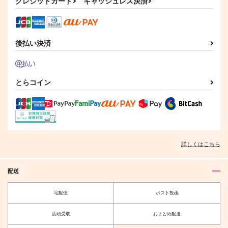
1,208
クレジットカード
キャッシュレス決済
2,198
円
円
（税込）
（税込）
伊弉冉一二三×観音坂独歩
伊弉冉一二三×観音坂独歩
伊弉冉一二三×観音坂独歩
サンプル
サンプル
サンプル
後払い決済
作品詳細
作品詳細
作品詳細
とらコイン
詳しくはこちら
配送
affogato
しあわせになる時間で
宅配便
ポスト投函
す
Kaleidoscope
Garnet
787
円
店頭受取
おまとめ配送
（税込）
330
円
（税込）
伊弉冉一二三×夢野幻太郎