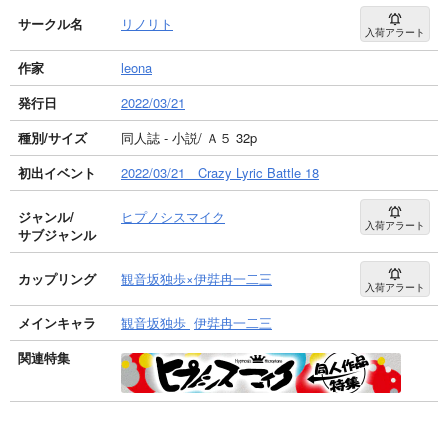
サークル名
リノリト
入荷アラート
作家
leona
発行日
2022/03/21
種別/サイズ
同人誌 - 小説/ Ａ５ 32p
初出イベント
2022/03/21 Crazy Lyric Battle 18
ジャンル/
ヒプノシスマイク
入荷アラート
サブジャンル
カップリング
観音坂独歩×伊弉冉一二三
入荷アラート
メインキャラ
観音坂独歩
伊弉冉一二三
関連特集