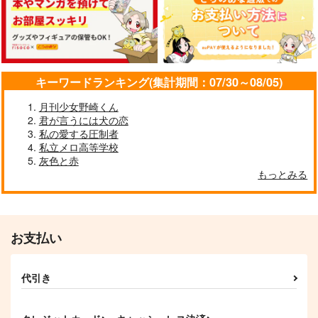
629
550
275
円
円
円
（税込）
（税込）
（税込）
伊弉冉一二三×観音坂独歩
観音坂独歩×伊弉冉一二三
伊弉冉一二三×観音坂独歩
サンプル
サンプル
サンプル
キーワードランキング(集計期間：07/30～08/05)
作品詳細
作品詳細
作品詳細
月刊少女野崎くん
君が言うには犬の恋
私の愛する圧制者
私立メロ高等学校
灰色と赤
もっとみる
お支払い
夏の夜、星を識る
絶華WEB再録集2018-
絶華ひふど再録集
代引き
2020
2018-2019
花筐
絶華
絶華
660
円
（税込）