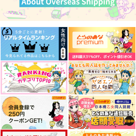
アルバートが泣いてる
にちにちこれこうじつ
ALBUM TIC.
兎にも角にも
rosyapple.
オルクナカ
787
605
787
円
円
円
（税込）
（税込）
（税込）
観音坂独歩×伊弉冉一二三
伊弉冉一二三×観音坂独歩
観音坂独歩×伊弉冉一二三
サンプル
サンプル
サンプル
作品詳細
作品詳細
作品詳細
1番人気12.10倍
【再販】quiet cage
永久指名、喜んで！
単勝1.7倍
meisouka
マキビシ