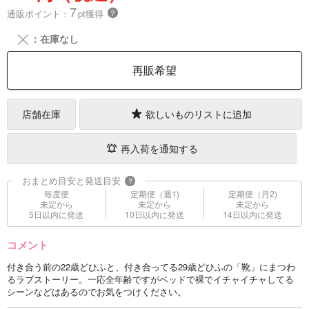
7
通販ポイント：
pt獲得
？
╳
：在庫なし
再販希望
店舗在庫
欲しいものリストに追加
再入荷を通知する
おまとめ目安と発送目安
?
毎度便
定期便（週1)
定期便（月2)
未定から
未定から
未定から
5日以内に発送
10日以内に発送
14日以内に発送
コメント
付き合う前の22歳どひふと、付き合ってる29歳どひふの「靴」にまつわ
るラブストーリー。一応全年齢ですがベッドで裸でイチャイチャしてる
シーンなどはあるのでお気をつけください。