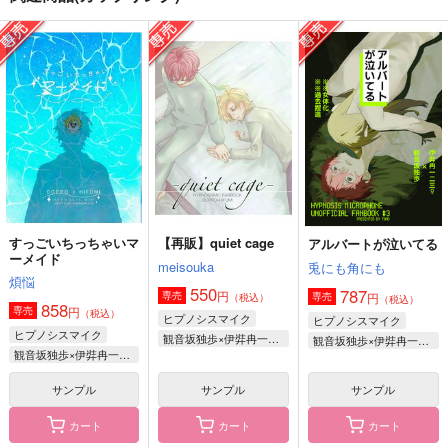
阿吽
aiaiiou
手短に、編む。
ポッポコーン
GOZOUROPPU
iCY MiLK LAKE
858
315
157
円
円
円
（税込）
（税込）
（税込）
伊弉冉一二三×観音坂独歩
伊弉冉一二三×観音坂独歩
伊弉冉一二三×観音坂独歩
サンプル
サンプル
サンプル
作品詳細
作品詳細
作品詳細
すっごいちっちゃいマ
【再販】quiet cage
アルバートが泣いてる
ーメイド
meisouka
兎にも角にも
煩悩
550
787
円
専売
円
専売
（税込）
（税込）
858
円
専売
（税込）
ヒプノシスマイク
ヒプノシスマイク
ヒプノシスマイク
観音坂独歩×伊弉冉一二三
観音坂独歩×伊弉冉一二三
観音坂独歩×伊弉冉一二三
サンプル
サンプル
サンプル
カート
カート
カート