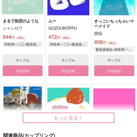
まるで初恋のような
ムー
すっごいちっちゃいマ
ーメイド
シャンロワ
GOZOUROPPU
煩悩
944
472
円
円
（税込）
（税込）
858
円
（税込）
伊弉冉一二三×観音坂独歩
伊弉冉一二三×観音坂独歩
観音坂独歩×伊弉冉一二三
サンプル
サンプル
サンプル
作品詳細
作品詳細
作品詳細
もっと見る！
関連商品(カップリング)