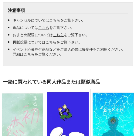
注意事項
キャンセルについては
こちら
をご覧下さい。
返品については
こちら
をご覧下さい。
おまとめ配送については
こちら
をご覧下さい。
再販投票については
こちら
をご覧下さい。
イベント応募券付商品などをご購入の際は毎度便をご利用ください。
詳細は
こちら
をご覧ください。
一緒に買われている同人作品または類似商品