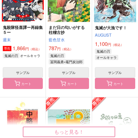
サンプル
サンプル
サンプル
作品詳細
作品詳細
作品詳細
鬼殺隊怪喜譚ー再録集
まだ日の匂いがする
鬼滅が大漁です！
５ー
柱稽古抄
AUGUST
週末
藍色甘水
1,100
円
（税込）
1,866
787
円
円
専売
（税込）
（税込）
鬼滅の刃
オールキャラ
鬼滅の刃
鬼滅の刃
オールキャラ
冨岡義勇×竈門炭治郎
竈門炭治郎
かまぼこ隊
サンプル
サンプル
サンプル
カート
カート
カート
出張！アソートメント
きめつのえ
あなたとともに
うたげや
うさぎの耳
なるようにしかならな
い
1,572
787
円
円
（税込）
（税込）
550
竈門炭治郎
煉獄杏寿郎×竈門炭治郎
円
（税込）
煉獄杏寿郎×竈門炭治郎
もっと見る！