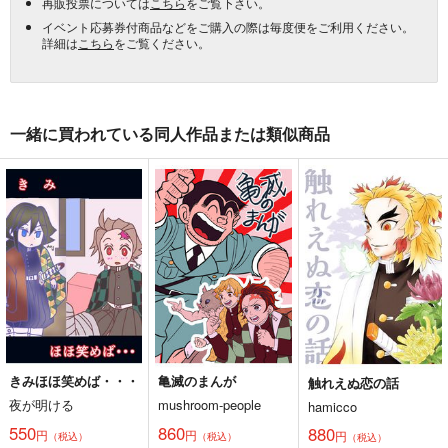
再販投票については
こちら
をご覧下さい。
イベント応募券付商品などをご購入の際は毎度便をご利用ください。
詳細は
こちら
をご覧ください。
一緒に買われている同人作品または類似商品
きみほほ笑めば・・・
亀滅のまんが
触れえぬ恋の話
夜が明ける
mushroom-people
hamicco
550
860
880
円
円
円
（税込）
（税込）
（税込）