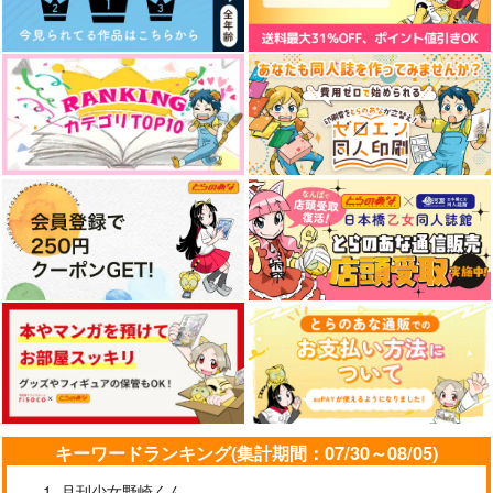
作品詳細
作品詳細
作品詳細
晴れ間のあなた
罪過
R先輩は心配症!? ～海
の家アルバイト編～
床底
彩葬
うたげや
660
787
円
円
専売
（税込）
（税込）
315
円
専売
（税込）
鬼滅の刃
鬼滅の刃
鬼滅の刃
宇髄天元×煉獄杏寿郎
煉獄杏寿郎×竈門炭治郎
煉獄杏寿郎×竈門炭治郎
サンプル
サンプル
サンプル
カート
カート
カート
脱兎の如く！
俺の炭治郎がふわふわ
あなたに近づく 満た
に！
される
ちょこっと。
1224
nmtk
1,100
円
（税込）
715
1,210
円
円
（税込）
（税込）
冨岡義勇×竈門炭治郎
煉獄杏寿郎×竈門炭治郎
煉獄杏寿郎×竈門炭治郎
サンプル
サンプル
サンプル
キーワードランキング(集計期間：07/30～08/05)
作品詳細
作品詳細
作品詳細
月刊少女野崎くん