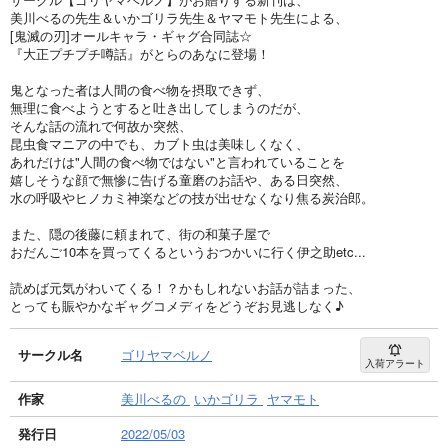
美川べるの先生＆いかゴリラ先生＆ヤマモト先生による、
[鬼滅の刃]オールキャラ・ギャグ合同誌☆
『大正プチプチ噂話』がとらのあなに登場！
鬼となった者は人間の食べ物を摂取できず、
無理に食べようとすると吐き出してしまうのだが、
そんな話の流れで何故か突然、
昆虫食マニアの中でも、カブト虫は美味しくなく、
あれだけは"人間の食べ物ではない"と言われていることを
嬉しそうな顔で無惨に告げる童磨のお話や、ある日突然、
水の呼吸やヒノカミ神楽などの技が出せなくなり焦る炭治郎。
また、隠の後藤に頼まれて、街の和菓子屋で
おだんご10本を買ってくるというおつかいに行く伊之助etc...
読めば元気がわいてくる！？かもしれないお話が詰まった、
とっても賑やかなギャグコメディをどうぞお見逃しなく♪
サークル名
ゴリヤマベルノ
入荷アラート
作家
美川べるの
いかゴリラ
ヤマモト
発行日
2022/05/03