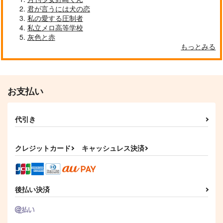
君が言うには犬の恋
私の愛する圧制者
私立メロ高等学校
灰色と赤
もっとみる
お支払い
代引き
シークレットナイト
愛洋々！
addict
みそ漬け
クレジットカード
キャッシュレス決済
787
3,144
円
円
（税込）
（税込）
冨岡義勇×竈門炭治郎
煉獄杏寿郎×竈門炭治郎
サンプル
サンプル
後払い決済
作品詳細
作品詳細