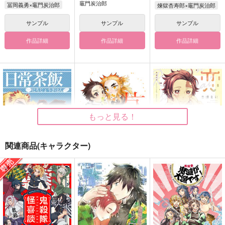
竈門炭治郎
冨岡義勇×竈門炭治郎
煉獄杏寿郎×竈門炭治郎
サンプル
サンプル
サンプル
作品詳細
作品詳細
作品詳細
もっと見る！
関連商品(キャラクター)
日常茶飯
片想いとかけまして
恋譚色彩
春マンジャロ
みそ漬け
junk
891
715
2,672
円
円
円
（税込）
（税込）
（税込）
竈門炭治郎
煉獄杏寿郎×竈門炭治郎
煉獄杏寿郎×竈門炭治郎