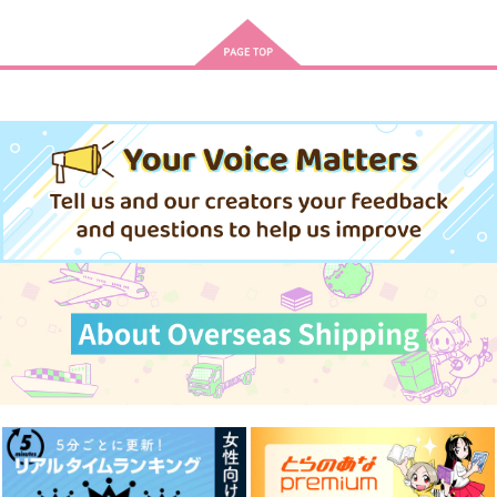
作品詳細
作品詳細
作品詳細
もちもち
POKAKA義炭再録集
体はこどもこころは
２
柱！2026夏
LAST OF HERO
POKAKA
ボジラ
787
円
専売
（税込）
3,144
787
円
専売
円
専売
（税込）
（税込）
鬼滅の刃
鬼滅の刃
オールキャラ
鬼滅の刃
煉獄杏寿郎×冨岡義勇
ギャグ
冨岡義勇×竈門炭治郎
サンプル
サンプル
サンプル
カート
カート
カート
鬼滅【炭治郎&禰豆
【再録小説】いったい
すくすく！
子】スプーン2本セッ
しかいない。【再販】
すくすくひよこくら
ト
ナナイロ
無人観測船
ぶ
822
1,100
円
円
（税込）
（税込）
629
円
（税込）
竈門炭治郎
竈門炭治郎
煉獄杏寿郎×竈門炭治郎
サンプル
サンプル
サンプル