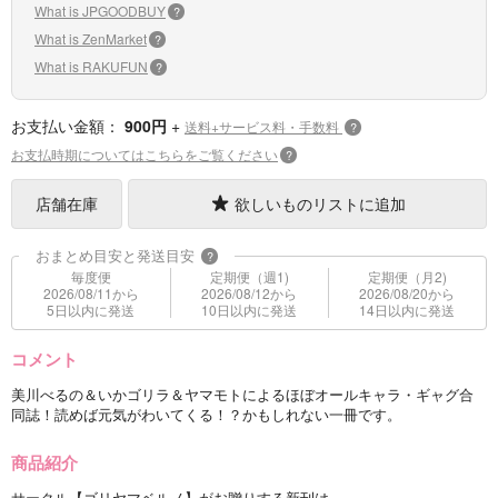
What is JPGOODBUY
?
What is ZenMarket
?
What is RAKUFUN
?
お支払い金額：
900円
+
送料+サービス料・手数料
?
お支払時期についてはこちらをご覧ください
?
店舗在庫
欲しいものリストに追加
おまとめ目安と発送目安
?
毎度便
定期便（週1)
定期便（月2)
2026/08/11から
2026/08/12から
2026/08/20から
5日以内に発送
10日以内に発送
14日以内に発送
コメント
美川べるの＆いかゴリラ＆ヤマモトによるほぼオールキャラ・ギャグ合
同誌！読めば元気がわいてくる！？かもしれない一冊です。
商品紹介
サークル【ゴリヤマベルノ】がお贈りする新刊は、