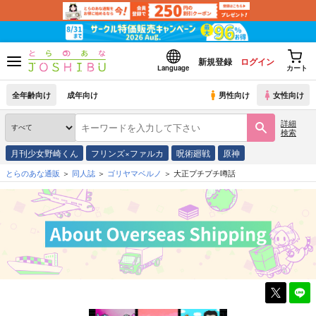
新規登録
ログイン
Language
カート
全年齢向け
成年向け
男性向け
女性向け
詳細
検索
月刊少女野崎くん
フリンズ×ファルカ
呪術廻戦
原神
とらのあな通販
同人誌
ゴリヤマベルノ
大正プチプチ噂話