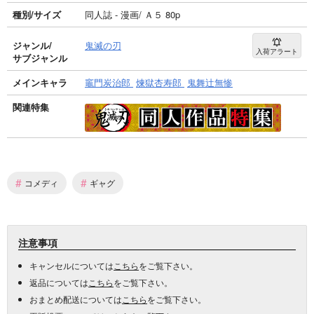
種別/サイズ
同人誌 - 漫画/ Ａ５ 80p
ジャンル/
鬼滅の刃
入荷アラート
サブジャンル
メインキャラ
竈門炭治郎
煉獄杏寿郎
鬼舞辻無惨
関連特集
#
#
コメディ
ギャグ
注意事項
キャンセルについては
こちら
をご覧下さい。
返品については
こちら
をご覧下さい。
おまとめ配送については
こちら
をご覧下さい。