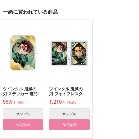
サンプル
サンプル
サンプル
一緒に買われている商品
作品詳細
作品詳細
作品詳細
中略と後略を
ポ
きめつのえ に
STARDUST-VISION
STARDUST-VISION
うさぎの耳
440
605
787
円
円
専売
円
専売
（税込）
（税込）
（税込）
鬼滅の刃
鬼滅の刃
鬼滅の刃
竈門炭治郎
不死川実弥×煉獄杏寿郎
不死川実弥×煉獄杏寿郎
竈門禰豆子
サンプル
サンプル
サンプル
カート
カート
カート
ツインクル 鬼滅の
ツインクル 鬼滅の
刃 ステッカー 竈門炭
刃 フォトフレスタン
融点
rntnグラフィティ2
鬼滅【炭治郎/禰豆子/
治郎
ド Vol.4 竈門炭治郎
善逸/伊之助】スイー
550
1,210
NO GINGER
ベイカー
円
円
（税込）
（税込）
ツプレート
ナナイロ
629
1,572
円
円
（税込）
（税込）
サンプル
サンプル
777
円
（税込）
煉獄杏寿郎×竈門炭治郎
煉獄杏寿郎×竈門炭治郎
竈門炭治郎
作品詳細
作品詳細
サンプル
サンプル
サンプル