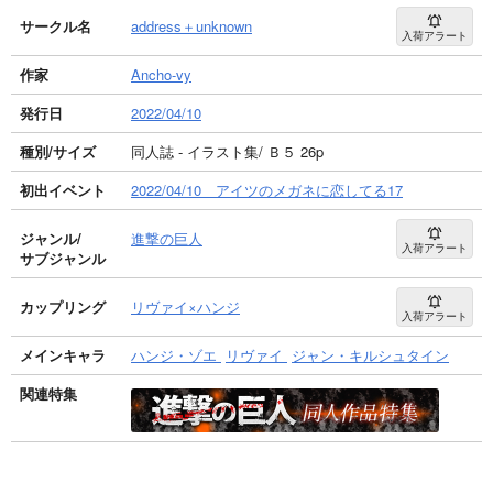
サークル名
address＋unknown
入荷アラート
作家
Ancho-vy
発行日
2022/04/10
種別/サイズ
同人誌 - イラスト集/ Ｂ５ 26p
初出イベント
2022/04/10 アイツのメガネに恋してる17
ジャンル/
進撃の巨人
入荷アラート
サブジャンル
カップリング
リヴァイ×ハンジ
入荷アラート
メインキャラ
ハンジ・ゾエ
リヴァイ
ジャン・キルシュタイン
関連特集