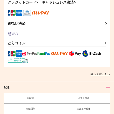
1,729
クレジットカード
キャッシュレス決済
円
（税込）
ハンジ・ゾエ
モブリット×ハンジ
モブリット×ハンジ
サンプル
サンプル
サンプル
後払い決済
作品詳細
作品詳細
作品詳細
とらコイン
詳しくはこちら
配送
明日はあなたを愛して
ALEXANDRITE
る
宅配便
ポスト投函
縦ロールガチ勢
むぎかつ庵
1,100
円
（税込）
店頭受取
おまとめ配送
858
円
（税込）
壱百満天原サロメ