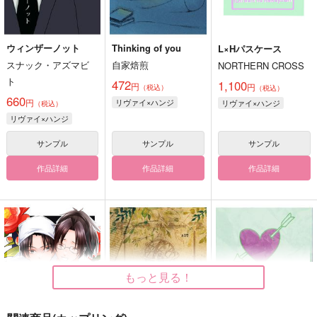
ウィンザーノット
Thinking of you
L×Hパスケース
スナック・アズマビ
自家焙煎
NORTHERN CROSS
ト
472
1,100
円
円
（税込）
（税込）
660
円
リヴァイ×ハンジ
リヴァイ×ハンジ
（税込）
リヴァイ×ハンジ
サンプル
サンプル
サンプル
作品詳細
作品詳細
作品詳細
もっと見る！