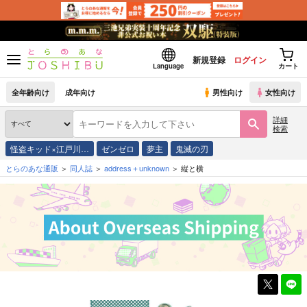
新規登録
ログイン
Language
カート
全年齢向け
成年向け
男性向け
女性向け
詳細
検索
怪盗キッド×江戸川…
ゼンゼロ
夢主
鬼滅の刃
とらのあな通販
同人誌
address＋unknown
縦と横