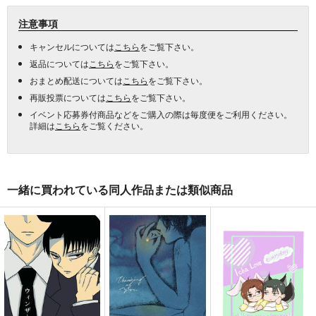
注意事項
キャンセルについては
こちら
をご覧下さい。
返品については
こちら
をご覧下さい。
おまとめ配送については
こちら
をご覧下さい。
再販投票については
こちら
をご覧下さい。
イベント応募券付商品などをご購入の際は毎度便をご利用ください。
詳細は
こちら
をご覧ください。
一緒に買われている同人作品または類似商品