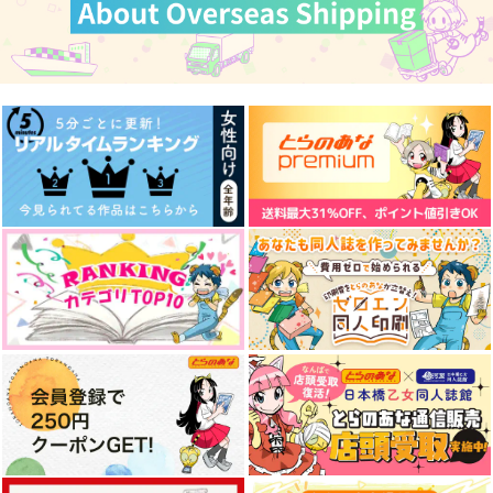
集 Air - エア
ワンオアエイト
自家焙煎
しんせん
472
157
円
円
（税込）
（税込）
1,265
円
（税込）
リヴァイ×ハンジ
リヴァイ×ハンジ
リヴァイ×ハンジ
サンプル
サンプル
サンプル
作品詳細
作品詳細
作品詳細
ひとりとひとり
CANDY BOX petit3
太陽は沈まない
ネクタイ千本ノック
しめ☆さば
sunny