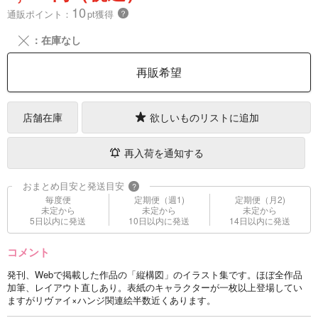
10
通販ポイント：
pt獲得
？
╳
：在庫なし
再販希望
店舗在庫
欲しいものリストに追加
再入荷を通知する
おまとめ目安と発送目安
?
毎度便
定期便（週1)
定期便（月2)
未定から
未定から
未定から
5日以内に発送
10日以内に発送
14日以内に発送
コメント
発刊、Webで掲載した作品の「縦構図」のイラスト集です。ほぼ全作品
加筆、レイアウト直しあり。表紙のキャラクターが一枚以上登場してい
ますがリヴァイ×ハンジ関連絵半数近くあります。