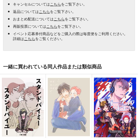
キャンセルについては
こちら
をご覧下さい。
返品については
こちら
をご覧下さい。
おまとめ配送については
こちら
をご覧下さい。
再販投票については
こちら
をご覧下さい。
イベント応募券付商品などをご購入の際は毎度便をご利用ください。
詳細は
こちら
をご覧ください。
一緒に買われている同人作品または類似商品