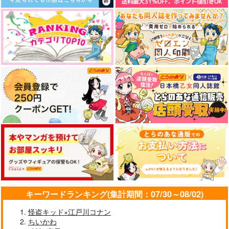
707
629
472
円
円
円
（税込）
（税込）
（税込）
波羅夷空却
山田一郎×波羅夷空却
白膠木簓×波羅夷空却
サンプル
サンプル
サンプル
作品詳細
作品詳細
作品詳細
ゆく年くる年バッダス
蓮華を偲ぶ
未明二時
キーワードランキング(集計期間：07/30～08/02)
テンポー
きこりの森
めらんこみっく！
怪盗キッド×江戸川コナン
YPP!!
1,001
787
円
円
ちいかわ
（税込）
（税込）
394
円
（税込）