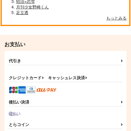
波羅夷空却
狛治×恋雪
山田一郎×波羅夷空却
波羅夷空却
月刊少女野崎くん
足立透
サンプル
サンプル
サンプル
もっとみる
作品詳細
作品詳細
作品詳細
お支払い
代引き
クレジットカード
キャッシュレス決済
後払い決済
たまには俺もバブりた
side:B
合縁奇縁
い…
めらんこみっく！
シーソーゲーム
七つ星
315
1,147
円
円
（税込）
（税込）
330
円
（税込）
波羅夷空却
とらコイン
白膠木簓×波羅夷空却
山田一郎×波羅夷空却