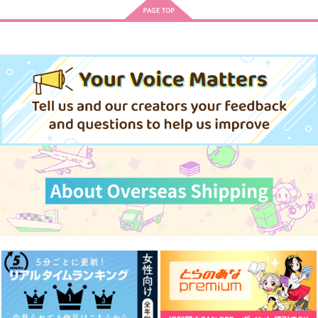
象の埋葬
okura
ねごと
629
1,572
円
円
（税込）
（税込）
787
円
（税込）
波羅夷空却受け
山田一郎×波羅夷空却
山田一郎×波羅夷空却
サンプル
サンプル
サンプル
作品詳細
作品詳細
作品詳細
まだ
ラノベじゃねぇか！
吾輩は猫である
VAYOEPI
はぴぴ教
BUSUKOPAN