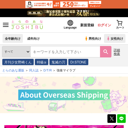
新規登録
ログイン
Language
カート
全年齢向け
成年向け
男性向け
女性向け
詳細
検索
月刊少女野崎くん
特級α
鬼滅の刃
Dr.STONE
とらのあな通販
同人誌
D/T/R
強食マイラブ