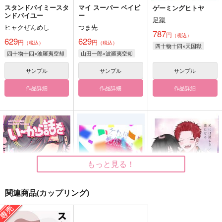
スタンドバイミースタ
マイ スーパー ベイビ
ゲーミングヒトヤ
ンドバイユー
ー
足蹴
ヒャクぜんめし
つま先
787
円
（税込）
629
629
円
円
（税込）
（税込）
四十物十四×天国獄
四十物十四×波羅夷空却
山田一郎×波羅夷空却
サンプル
サンプル
サンプル
作品詳細
作品詳細
作品詳細
もっと見る！
関連商品(カップリング)
い～から話を聞きやが
それは地続きに
元には戻らない恋にな