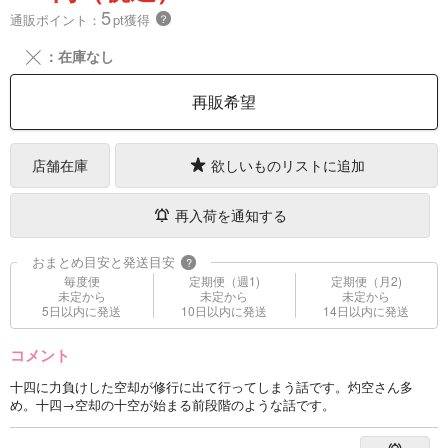
5
通販ポイント：
pt獲得
？
╳
：在庫なし
再販希望
店舗在庫
欲しいものリストに追加
再入荷を通知する
おまとめ目安と発送目安
?
毎度便
定期便（週1)
定期便（月2)
未定から
未定から
未定から
5日以内に発送
10日以内に発送
14日以内に発送
コメント
十四に力負けした空却が修行に出て行ってしまう話です。灼空さん多
め。十四→空却の十空が始まる前段階のような話です。