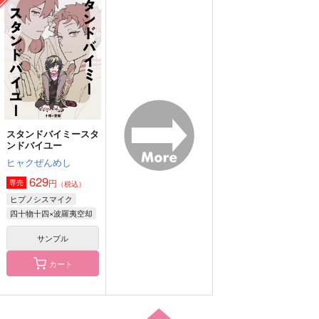
れッ!!
る
星見鶏定食
茶葉のあまみ製造所
ソリティアの犬
880
円
（税込）
715
629
円
円
（税込）
（税込）
山田一郎×波羅夷空却
波羅夷空却×四十物十四
山田一郎×波羅夷空却
サンプル
サンプル
サンプル
作品詳細
作品詳細
作品詳細
スタンドバイミースタ
ンドバイユー
ヒャクぜんめし
629
円
専売
（税込）
ヒプノシスマイク
四十物十四×波羅夷空却
サンプル
カート
afterward
愛で地球を救
LOTUS
え!!!!!!!!!!!!!!!!!!