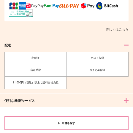
サンプル
サンプル
サンプル
作品詳細
作品詳細
作品詳細
詳しくはこちら
配送
宅配便
ポスト投函
店頭受取
おまとめ配送
11,000円（税込）以上で送料当社負担
少年空獄
往時イケブクロ
便利な機能/サービス
ななこや
オゾン
787
1,132
円
円
（税込）
（税込）
波羅夷空却×天国獄
波羅夷空却×山田一郎
店舗を探す
サンプル
サンプル