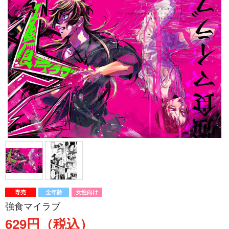
専売
全年齢
女性向け
強食マイラブ
629円（税込）