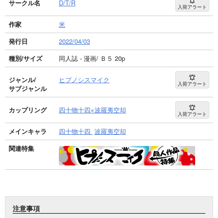
サークル名
D/T/R
入荷アラート
作家
米
発行日
2022/04/03
種別/サイズ
同人誌 - 漫画/ Ｂ５ 20p
ジャンル/
ヒプノシスマイク
入荷アラート
サブジャンル
カップリング
四十物十四×波羅夷空却
入荷アラート
メインキャラ
四十物十四
波羅夷空却
関連特集
注意事項