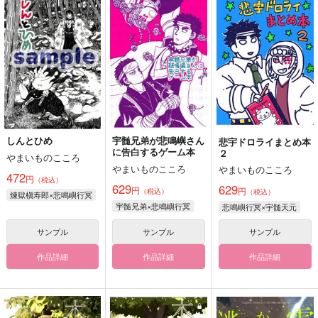
しんとひめ
宇髄兄弟が悲鳴嶼さん
悲宇ドロライまとめ本
に告白するゲーム本
２
やまいものこころ
やまいものこころ
やまいものこころ
472
円
（税込）
629
629
円
円
（税込）
（税込）
煉獄槇寿郎×悲鳴嶼行冥
宇髄兄弟×悲鳴嶼行冥
悲鳴嶼行冥×宇髄天元
サンプル
サンプル
サンプル
作品詳細
作品詳細
作品詳細