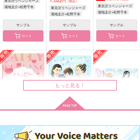
東京卍リベンジャーズ
円
（税込）
東京卍リベンジャーズ
場地圭介×松野千冬
東京卍リベンジャーズ
場地圭介×松野千冬
場地圭介×松野千冬
サンプル
サンプル
サンプル
カート
カート
カート
Keep Dream, Don't D
As soon as man is b
NEVER DIE
ie
orn he begine to die
SurferFarm
!
Heart or Love
こんにゃく大王
787
円
（税込）
944
629
円
円
（税込）
（税込）
ディミトリ×エーデルガルト
エルヴィン×リヴァイ
八乙女楽（オライオン）×七瀬陸（エリン）
もっと見る！
サンプル
サンプル
サンプル
作品詳細
作品詳細
作品詳細
ハッピーウェディング
Happy Happy Ever A
くっついたまま、恋未
のすすめ
fter！
満
HONEY CANDY
こんなもん
独奏華