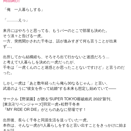
「俺 一人暮らしする」
「………えっ」
来月にはやろうと思ってる、もうパーのとこで部屋も決めた。
そう淡々と告げる一虎。
一方、突然聞かされた千冬は、話が進みすぎて何も言うことが出来
ず…。
出所してから結構経ち、そろそろ出て行かないと迷惑だろう…
と考えて1人暮らしを決めた一虎だったが、
千冬は「一虎くんのこと迷惑とか思ったことないですけど」と言うのだ
った。
しかし一虎は「あと数年経ったら俺ら30なるじゃん」と言い、
武道のように"彼女を作って結婚"する未来も想定し始めていて——
サークル【野菜園】が贈る“SUPER TOKYO罹破維武 2022”新刊、
[東京卍リベンジャーズ]羽宮一虎+松野千冬本
『MY RIDE OR DIE』がとらのあなに登場です！
出所後、長らく千冬と同居生活を送っていた一虎。
本作は、そんな一虎が1人暮らしをすると言い出すことをきっかけに始ま
るお話。