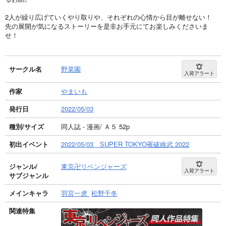
2人が繰り広げていくやり取りや、それぞれの心情から目が離せない！
先の展開が気になるストーリーを是非お手元にてお楽しみくださいま
せ！
サークル名
野菜園
入荷アラート
作家
やまいも
発行日
2022/05/03
種別/サイズ
同人誌 - 漫画/ Ａ５ 52p
初出イベント
2022/05/03 SUPER TOKYO罹破維武 2022
ジャンル/
東京卍リベンジャーズ
入荷アラート
サブジャンル
メインキャラ
羽宮一虎
松野千冬
関連特集