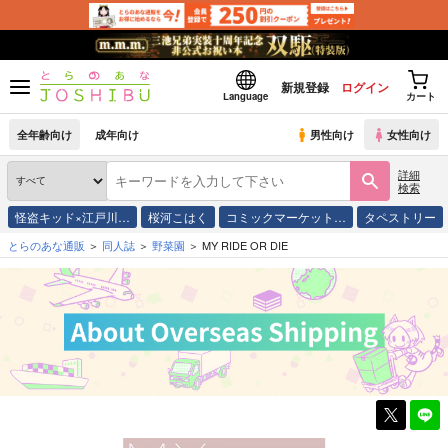
新規登録
ログイン
Language
カート
全年齢向け
成年向け
男性向け
女性向け
詳細
検索
怪盗キッド×江戸川…
桜河こはく
コミックマーケット…
タペストリー
とらのあな通販
同人誌
野菜園
MY RIDE OR DIE