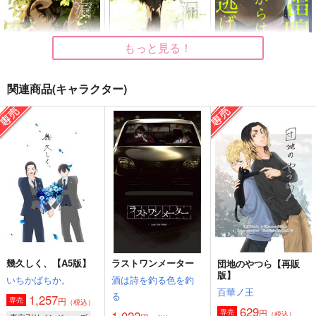
もっと見る！
関連商品(キャラクター)
木漏れ日の中で・上
木漏れ日の中で・下
雷鳴からは逃げられな
い
山芋キムチ
山芋キムチ
サンカクサンカク
770
787
円
円
（税込）
（税込）
990
円
（税込）
竹谷八左ヱ門×久々知兵助
竹谷八左ヱ門×久々知兵助
獪岳×我妻善逸
サンプル
サンプル
サンプル
作品詳細
作品詳細
作品詳細
幾久しく、【A5版】
ラストワンメーター
団地のやつら【再販
版】
いちかばちか。
酒は詩を釣る色を釣
百華ノ王
る
1,257
円
専売
（税込）
629
円
専売
1,022
（税込）