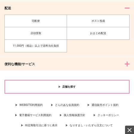
東京卍リベンジャーズ
東京卍リベンジャーズ
東京卍リベンジャーズ
配送
松野千冬×羽宮一虎
松野千冬×羽宮一虎
場地圭介×松野千冬
宅配便
ポスト投函
サンプル
サンプル
サンプル
A.a
めんめん
カート
カート
カート
店頭受取
おまとめ配送
野菜サンド専門店
ぬくめたおやさい
959
1,100
円
円
（税込）
（税込）
11,000円（税込）以上で送料当社負担
ラギー×レオナ
鉢屋三郎×不破雷蔵
サンプル
サンプル
便利な機能/サービス
作品詳細
作品詳細
店舗を探す
WEBSITE利用規約
とらのあな会員規約
通信販売ポイント規約
電子書籍サービス利用規約
個人情報保護方針
クッキーポリシー
特定商取引法に基づく表示
なりすまし・いたずら注文について