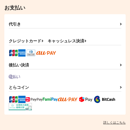
2,200
円
専売
（税込）
東京卍リベンジャーズ
東京卍リベンジャーズ
お支払い
東京卍リベンジャーズ
場地圭介×松野千冬
場地圭介×松野千冬
羽宮一虎×松野千冬
代引き
サンプル
サンプル
サンプル
三暮クリアポストカー
夏野菜を育てる系兄弟
見えない羊たち
カート
カート
カート
ド
の一日
野菜生活
クレジットカード
キャッシュレス決済
ネギまし無双
じゅーす屋
2,044
円
（税込）
157
1,300
円
円
（税込）
（税込）
降谷零×風見裕也
三井寿×木暮公延
不死川実弥×不死川玄弥
後払い決済
サンプル
サンプル
サンプル
作品詳細
作品詳細
作品詳細
とらコイン
とらの涙
咲き誇れブルースター
卒業エトセトラ
帰り道ジェット
帰り道ジェット
はちみつもなか
詳しくはこちら
1,415
2,357
770
円
円
専売
専売
円
専売
（税込）
（税込）
（税込）