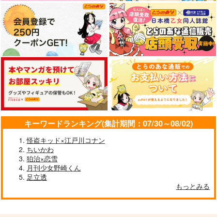
629
円
専売
（税込）
東京卍リベンジャーズ
東京卍リベンジャーズ
東京卍リベンジャーズ
場地圭介×松野千冬
羽宮一虎×松野千冬
松野千冬×花垣武道
サンプル
サンプル
サンプル
カート
カート
カート
三暮アクキー（２個セ
湘北３年生アクキー
三暮缶ミラー
ット）
ネギまし無双
ネギまし無双
ネギまし無双
472
472
円
円
（税込）
（税込）
944
円
（税込）
三井寿
三井寿×木暮公延
三井寿×木暮公延
キーワードランキング(集計期間：07/30～08/02)
サンプル
サンプル
サンプル
怪盗キッド×江戸川コナン
作品詳細
作品詳細
作品詳細
ちいかわ
狛治×恋雪
月刊少女野崎くん
足立透
もっとみる
心心相印
未来を紡ぐマリアージ
白雪姫 THE AFTER
ュ とらふゆ結婚アン
Gottani
Mimosa
ソロジー
あま酒幼女
710
715
円
専売
円
専売
（税込）
（税込）