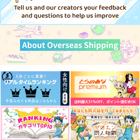
1,045
990
787
円
円
専売
専売
円
専売
（税込）
（税込）
（税込）
東京卍リベンジャーズ
東京卍リベンジャーズ
東京卍リベンジャーズ
松野千冬×花垣武道
場地圭介×松野千冬
場地圭介×松野千冬
サンプル
サンプル
サンプル
カート
カート
カート
輝く
No Doubt No Die～後
僕らのここから
星 die Leuchtenden
編準備号～
ネギまし無双
Sterne
みたらし団子
水少年
1,887
円
（税込）
572
220
円
円
（税込）
（税込）
三井寿×木暮公延
カイザー×潔世一
千×百
サンプル
サンプル
サンプル
作品詳細
作品詳細
作品詳細
千冬がぬいになりまし
Anecdotes
知らないままでいて
て！？
こんなもん
はらぺこ。
TSUBUKKO
472
472
円
専売
円
専売
（税込）
（税込）