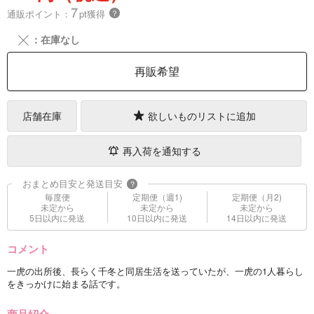
7
通販ポイント：
pt獲得
？
╳
：在庫なし
再販希望
店舗在庫
欲しいものリストに追加
再入荷を通知する
おまとめ目安と発送目安
?
毎度便
定期便（週1)
定期便（月2)
未定から
未定から
未定から
5日以内に発送
10日以内に発送
14日以内に発送
コメント
一虎の出所後、長らく千冬と同居生活を送っていたが、一虎の1人暮らし
をきっかけに始まる話です。
商品紹介