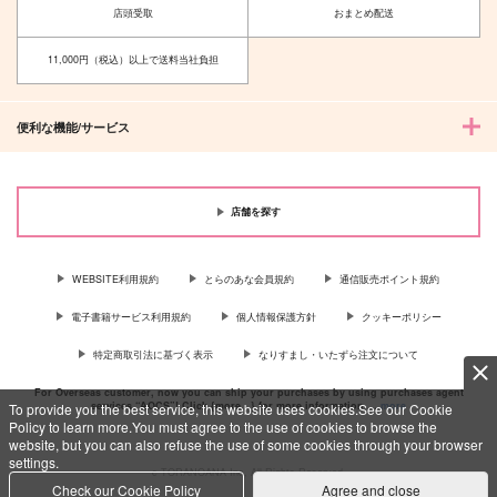
店頭受取
おまとめ配送
11,000円（税込）以上で送料当社負担
便利な機能/サービス
店舗を探す
WEBSITE利用規約
とらのあな会員規約
通信販売ポイント規約
電子書籍サービス利用規約
個人情報保護方針
クッキーポリシー
特定商取引法に基づく表示
なりすまし・いたずら注文について
For Overseas customer, now you can ship your purchases by using purchases agent
services “AOCS”! Click {more…} for more information …
more
To provide you the best service, this website uses cookies.See our Cookie
Policy to learn more.You must agree to the use of cookies to browse the
website, but you can also refuse the use of some cookies through your browser
settings.
c TORANOANA Inc, All Rights Reserved.
Check our Cookie Policy
Agree and close