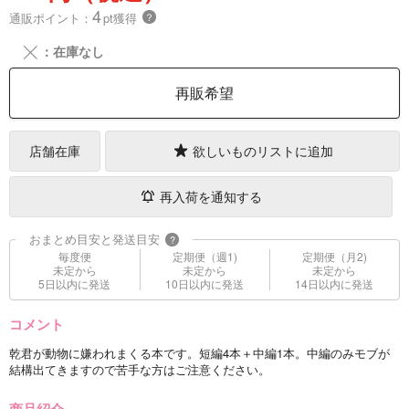
4
通販ポイント：
pt獲得
？
╳
：在庫なし
再販希望
店舗在庫
欲しいものリストに追加
再入荷を通知する
おまとめ目安と発送目安
?
毎度便
定期便（週1)
定期便（月2)
未定から
未定から
未定から
5日以内に発送
10日以内に発送
14日以内に発送
コメント
乾君が動物に嫌われまくる本です。短編4本＋中編1本。中編のみモブが
結構出てきますので苦手な方はご注意ください。
商品紹介