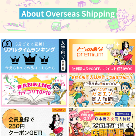
787
472
787
円
円
円
（税込）
（税込）
（税込）
乾青宗×花垣武道
佐野真一郎×乾青宗
九井一×乾青宗
サンプル
サンプル
サンプル
作品詳細
作品詳細
作品詳細
Wanna be イヌピーが
モブレ衝動
光バイト
高校進学を目指す話
Zoom
ミハルヤ
SPOOKY
472
629
円
専売
円
専売
（税込）
（税込）
834
円
専売
（税込）
東京卍リベンジャーズ
東京卍リベンジャーズ
東京卍リベンジャーズ
佐野真一郎×乾青宗
九井一×乾青宗
乾青宗
九井一
減っていくおんな
存在しないアカウント
うまれつき体のない男
サンプル
サンプル
サンプル
です
たち
みずいろの街
みずいろの街
みずいろの街
カート
カート
カート
886
円
（税込）
886
886
円
円
（税込）
（税込）
九井一×乾青宗