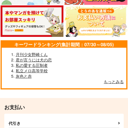
九井一×乾青宗
九井一×乾青宗
サンプル
サンプル
サンプル
作品詳細
作品詳細
作品詳細
キーワードランキング(集計期間：07/30～08/05)
月刊少女野崎くん
君が言うには犬の恋
私の愛する圧制者
ボディメイクノススメ
私立メロ高等学校
寄
灰色と赤
もっとみる
787
円
（税込）
東京卍リベンジャーズ
九井一×花垣武道
オール アバウト ゼム
Wanna be イヌピーが
サンプル
高校進学を目指す話
お支払い
haconiwa
SPOOKY
787
カート
円
（税込）
834
円
（税込）
代引き
九井一×乾青宗
乾青宗