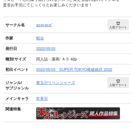
是非お手元にてじっくりとお楽しみくださいませ！
サークル名
azayaca*
入荷アラート
作家
蜆会
発行日
2022/05/03
種別/サイズ
同人誌 - 漫画/ Ａ５ 42p
初出イベント
2022/05/03 SUPER TOKYO罹破維武 2022
ジャンル/
東京卍リベンジャーズ
入荷アラート
サブジャンル
メインキャラ
乾青宗
関連特集