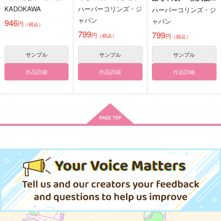
される 4
くんのイキすぎた執着
くんのイキすぎた執着
寄
みずいろの街
602
KADOKAWA
ハーパーコリンズ・ジ
ハーパーコリンズ・ジ
にハメ堕とされる～ 2
にハメ堕とされる～ 1
787
886
755
ャパン
ャパン
946
円
円
円
（税込）
（税込）
（税込）
円
（税込）
799
乾青宗×花垣武道
九井一×乾青宗
799
乾青宗×花垣武道
円
円
（税込）
（税込）
サンプル
サンプル
サンプル
サンプル
サンプル
サンプル
作品詳細
作品詳細
作品詳細
作品詳細
作品詳細
作品詳細
犬のキモチ
いいかげんにしてくだ
BDドーナツ危機一
さい!!
髪!?
履修済
寄
SPOOKY
787
円
専売
（税込）
629
707
円
円
専売
（税込）
（税込）
東京卍リベンジャーズ
東京卍リベンジャーズ
東京卍リベンジャーズ
乾青宗×花垣武道
乾青宗×花垣武道
乾青宗
九井一
柴大寿
サンプル
サンプル
サンプル
犬のキモチ
モブレ衝動
1/2の君と恋をする。
カート
カート
カート
履修済
Zoom
日々常々