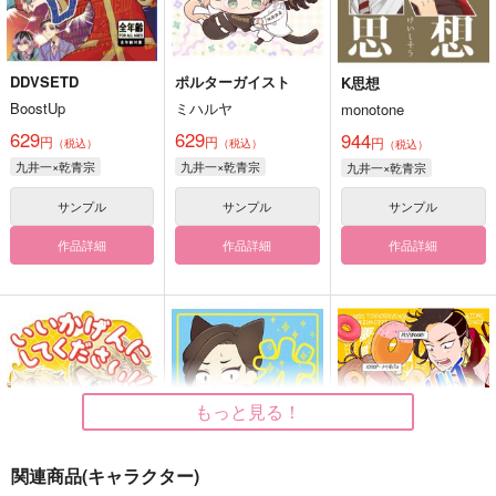
DDVSETD
ポルターガイスト
K思想
BoostUp
ミハルヤ
monotone
629
629
944
円
円
円
（税込）
（税込）
（税込）
九井一×乾青宗
九井一×乾青宗
九井一×乾青宗
サンプル
サンプル
サンプル
作品詳細
作品詳細
作品詳細
もっと見る！
関連商品(キャラクター)