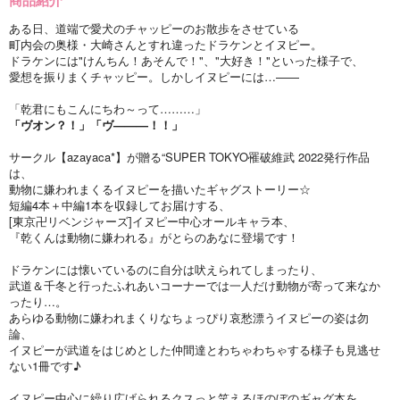
ある日、道端で愛犬のチャッピーのお散歩をさせている
町内会の奥様・大崎さんとすれ違ったドラケンとイヌピー。
ドラケンには"けんちん！あそんで！"、"大好き！"といった様子で、
愛想を振りまくチャッピー。しかしイヌピーには…——
「乾君にもこんにちわ～って………」
「ヴオン？！」「ヴ———！！」
サークル【azayaca*】が贈る“SUPER TOKYO罹破維武 2022発行作品
は、
動物に嫌われまくるイヌピーを描いたギャグストーリー☆
短編4本＋中編1本を収録してお届けする、
[東京卍リベンジャーズ]イヌピー中心オールキャラ本、
『乾くんは動物に嫌われる』がとらのあなに登場です！
ドラケンには懐いているのに自分は吠えられてしまったり、
武道＆千冬と行ったふれあいコーナーでは一人だけ動物が寄って来なか
ったり…。
あらゆる動物に嫌われまくりなちょっぴり哀愁漂うイヌピーの姿は勿
論、
イヌピーが武道をはじめとした仲間達とわちゃわちゃする様子も見逃せ
ない1冊です♪
イヌピー中心に繰り広げられるクスっと笑えるほのぼのギャグ本を