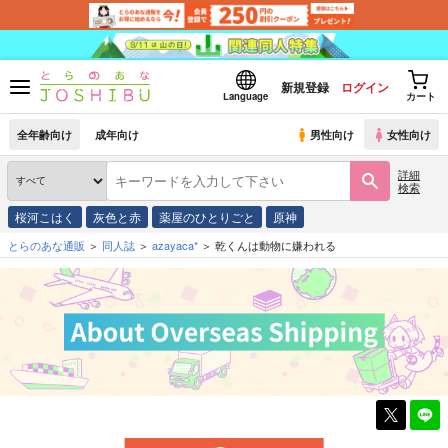
新規登録
ログイン
Language
カート
全年齢向け
成年向け
男性向け
女性向け
詳細
検索
桜河こはく
灰色と赤
薬屋のひとりごと
原神
とらのあな通販
同人誌
azayaca*
乾くんは動物に嫌われる