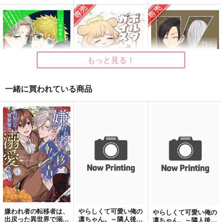
バカの選択
きみといつまでも
森を泳ぐ金魚
失敬失敬
夢見草
13
787
472
1,038
円
円
円
（税込）
（税込）
（税込）
乾青宗
乾青宗×九井一
九井一×乾青宗
もっと見る！
サンプル
サンプル
サンプル
作品詳細
作品詳細
作品詳細
一緒に買われている商品
Over the dead of nig
ポルターガイスト
K思想
ht2
ミハルヤ
monotone
寄
629
944
円
専売
円
専売
（税込）
（税込）
3,144
円
（税込）
東京卍リベンジャーズ
東京卍リベンジャーズ
東京卍リベンジャーズ
九井一×乾青宗
九井一×乾青宗
九井一×花垣武道
サンプル
サンプル
サンプル
カート
カート
カート
嫌われ者の転移者は、
やらしくて可愛い俺の
やらしくて可愛い俺の
シーズ ザ スター
赤い宗教
怖くて可愛い
出戻った異世界で溺愛
凛ちゃん。～隣人後輩
凛ちゃん。～隣人後輩