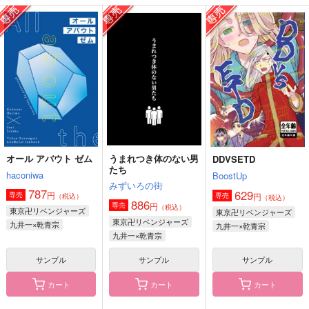
いいかげんにしてくだ
光バイト
BDドーナツ危機一
さい!!
髪!?
ミハルヤ
寄
SPOOKY
629
円
（税込）
629
707
円
円
（税込）
（税込）
九井一×乾青宗
乾青宗
乾青宗×花垣武道
サンプル
サンプル
サンプル
作品詳細
作品詳細
作品詳細
オール アバウト ゼム
うまれつき体のない男
DDVSETD
たち
haconiwa
BoostUp
みずいろの街
787
629
円
専売
円
専売
（税込）
（税込）
886
円
専売
（税込）
東京卍リベンジャーズ
東京卍リベンジャーズ
東京卍リベンジャーズ
九井一×乾青宗
九井一×乾青宗
九井一×乾青宗
サンプル
サンプル
サンプル
カート
カート
カート