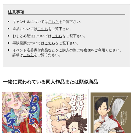
注意事項
キャンセルについては
こちら
をご覧下さい。
返品については
こちら
をご覧下さい。
おまとめ配送については
こちら
をご覧下さい。
再販投票については
こちら
をご覧下さい。
イベント応募券付商品などをご購入の際は毎度便をご利用ください。
詳細は
こちら
をご覧ください。
一緒に買われている同人作品または類似商品