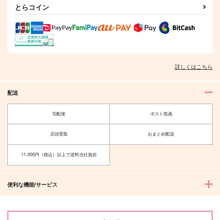
豊前江×松井江
とらコイン
サンプル
サンプル
サンプル
作品詳細
作品詳細
作品詳細
詳しくはこちら
配送
宅配便
ポスト投函
店頭受取
おまとめ配送
11,000円（税込）以上で送料当社負担
グッドモーニング・ブ
春来ぬと、
ルー
かぼすサイダー
便利な機能/サービス
eureka
2,594
円
（税込）
472
円
（税込）
大包平
大和守安定×加州清光