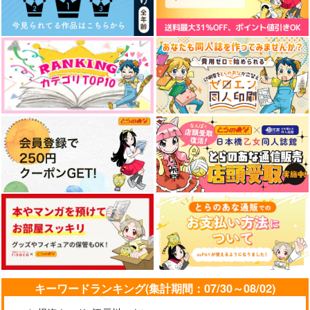
オトノハ
Bee-Hearts
世界の果てまで
629
787
315
円
円
円
（税込）
（税込）
（税込）
豊前江
豊前江
豊前江×女審神者
サンプル
サンプル
サンプル
作品詳細
作品詳細
作品詳細
Goodnight Puppy
刺激、足りてます？
だいえっとGOGO
キーワードランキング(集計期間：07/30～08/02)
30分
ZERO
こころのこり