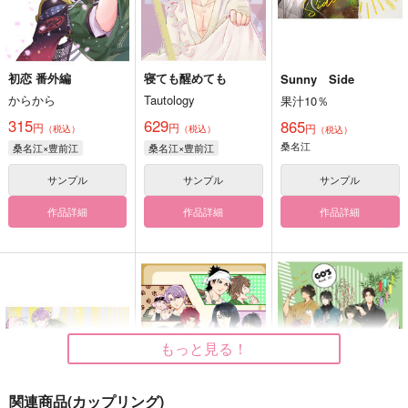
初恋 番外編
寝ても醒めても
Sunny Side
からから
Tautology
果汁10％
315
629
865
円
円
円
（税込）
（税込）
（税込）
桑名江
桑名江×豊前江
桑名江×豊前江
サンプル
サンプル
サンプル
作品詳細
作品詳細
作品詳細
もっと見る！
関連商品(カップリング)