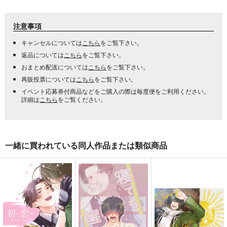
注意事項
キャンセルについては
こちら
をご覧下さい。
返品については
こちら
をご覧下さい。
おまとめ配送については
こちら
をご覧下さい。
再販投票については
こちら
をご覧下さい。
イベント応募券付商品などをご購入の際は毎度便をご利用ください。
詳細は
こちら
をご覧ください。
一緒に買われている同人作品または類似商品