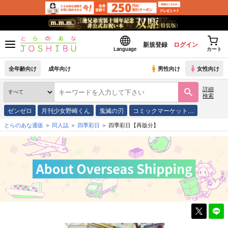
新規登録
ログイン
Language
カート
全年齢向け
成年向け
男性向け
女性向け
詳細
検索
ゼンゼロ
月刊少女野崎くん
鬼滅の刃
コミックマーケット…
とらのあな通販
同人誌
四季彩日
四季彩日【再版分】