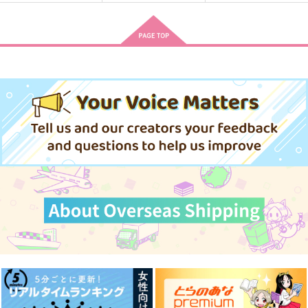
Rutted Road
ちいりいだあ
刀さに本６
ナツノヲワリ
ナツノヲワリ
幸漫
2,515
944
1,998
円
円
円
（税込）
（税込）
（税込）
豊前江
豊前江×篭手切江
豊前江×篭手切江
サンプル
サンプル
サンプル
作品詳細
作品詳細
作品詳細
ニテヒナルモノ
一人前になりたくて
朝露 光る