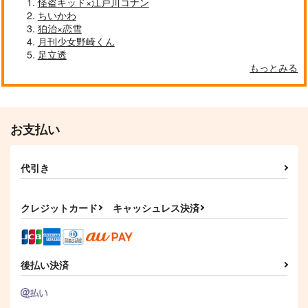
660
472
472
怪盗キッド×江戸川コナン
円
円
円
（税込）
（税込）
（税込）
ちいかわ
篭手切江
五月雨江×村雲江
五月雨江×村雲江
狛治×恋雪
月刊少女野崎くん
サンプル
サンプル
サンプル
足立透
もっとみる
作品詳細
作品詳細
作品詳細
お支払い
代引き
クレジットカード
キャッシュレス決済
春光
風の在処
赤い瞳のお化けについ
て
後払い決済
Amelion.
曖昧どろっぷ
あまからロック
1,729
1,572
円
円
（税込）
（税込）
330
円
（税込）
豊前江×女審神者
豊前江×鶴丸国永