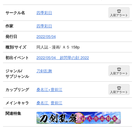
サークル名
四季彩日
入荷アラート
作家
四季彩日
発行日
2022/05/04
種別/サイズ
同人誌 - 漫画/ Ａ５ 158p
初出イベント
2022/05/04 超閃華の刻 2022
ジャンル/
刀剣乱舞
入荷アラート
サブジャンル
カップリング
桑名江×豊前江
入荷アラート
メインキャラ
桑名江
豊前江
関連特集