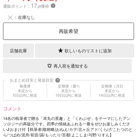
17
通販ポイント：
pt獲得
？
╳
：在庫なし
再販希望
店舗在庫
欲しいものリストに追加
再入荷を通知する
おまとめ目安と発送目安
?
毎度便
定期便（週1)
定期便（月2)
未定から
未定から
未定から
5日以内に発送
10日以内に発送
14日以内に発送
コメント
14名の執筆者で贈る「本丸の景趣」と「くわぶぜ」をテーマにしたアン
ソロジーの再版分です。四季の情緒あふれる一冊をぜひお楽しみくださ
い♪おまけ付【執筆者(敬称略)おねえ/カヲ/北ヶ丘アド/くらげ/こたつのと
ら/つばめ/泥舟/初音/謁/もったり/百都/よこしま/与野/りすん】