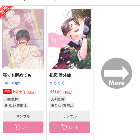
引力
小さい桑名と現代遠征
江の軽装本
果汁10％
圧力鍋
ナツノヲワリ
590
472
1,203
円
円
円
（税込）
（税込）
（税込）
桑名江
五月雨江×村雲江
豊前江×篭手切江
サンプル
サンプル
サンプル
作品詳細
作品詳細
作品詳細
寝ても醒めても
初恋 番外編
Tautology
からから
629
315
円
円
専売
（税込）
（税込）
刀剣乱舞
刀剣乱舞
桑名江×豊前江
桑名江×豊前江
サンプル
サンプル
カート
カート