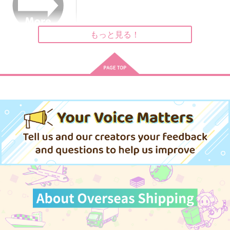
作品詳細
作品詳細
作品詳細
もっと見る！
赤狼より愛を込めて
お手をどうぞ、王子様
OH MY BABY MAST
ER!
シナノガワ
d-tale
ポップコーンタイム
787
572
円
円
（税込）
（税込）
472
円
（税込）
原田左之助×ぐだ子
オベロン×ぐだ子
エドモン×ぐだ子
サンプル
サンプル
サンプル