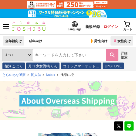
新規登録
ログイン
Language
カート
全年齢向け
成年向け
男性向け
女性向け
詳細
検索
桜河こはく
月刊少女野崎くん
コミックマーケット…
Dr.STONE
とらのあな通販
同人誌
kabo+
浅葱に橙