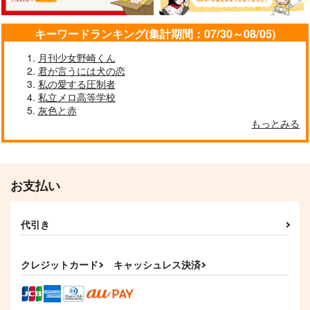
作品詳細
作品詳細
作品詳細
キーワードランキング(集計期間：07/30～08/05)
月刊少女野崎くん
君が言うには犬の恋
私の愛する圧制者
私立メロ高等学校
灰色と赤
もっとみる
お支払い
ENDLESS
熱の証明を!!
水曜日のマーメイド
猫飼家
4,400
787
円
円
代引き
（税込）
（税込）
土方歳三×斎藤一
オベロン×ぐだ子
サンプル
サンプル
クレジットカード
キャッシュレス決済
作品詳細
作品詳細