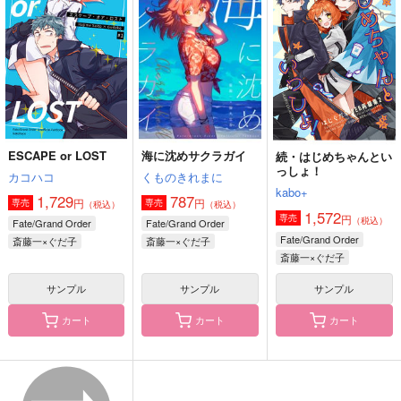
サンプル
サンプル
サンプル
作品詳細
作品詳細
作品詳細
ESCAPE or LOST
海に沈めサクラガイ
続・はじめちゃんとい
っしょ！
カコハコ
くものきれまに
kabo+
1,729
787
円
円
専売
専売
（税込）
（税込）
1,572
円
専売
（税込）
Fate/Grand Order
Fate/Grand Order
Fate/Grand Order
斎藤一×ぐだ子
斎藤一×ぐだ子
斎藤一×ぐだ子
ロマンティック・トレ
愛のくちづけはダンス
キリンジ、猫にな
サンプル
サンプル
サンプル
イラー
のあとで
る！？
カート
カート
カート
ナラヤマヤママ
ナラヤマヤママ
シナノガワ
315
629
629
円
円
円
（税込）
（税込）
（税込）
テスカトリポカ×ぐだ子
テスカトリポカ×ぐだ子
高杉晋作×ぐだ子
サンプル
サンプル
サンプル