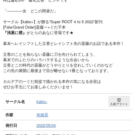
「――――女 どこの間者だ」
サークル【kabo+】が贈る”Super ROOT 4 to 5 2022”新刊
[Fate/Grand Order]斎藤一×ぐだ子本
『浅葱に橙』
がとらのあなに登場です★
幕末へレイシフトした立香とレイシフト先の斎藤のお話である本作！
立香のことを知らない斎藤に刀を向けられてしまう、
幕末でのふたりのハラハラするような出会いから
立香とこの時代の斎藤がどうやりとりを交わしていくのかなど
この先の展開に最後まで目が離せない1冊となっております。
カルデアの一ぐだ前提で描かれる本作の気になる全容は
ぜひお手元にてお楽しみくださいませ！
サークル名
kabo+
入荷アラート
作家
有鐘晃
発行日
2022/05/04