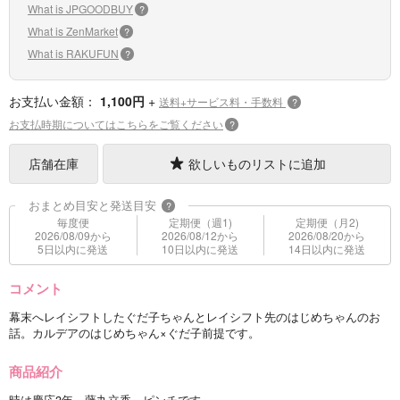
What is JPGOODBUY
?
What is ZenMarket
?
What is RAKUFUN
?
お支払い金額：
1,100円
+
送料+サービス料・手数料
?
お支払時期についてはこちらをご覧ください
?
店舗在庫
欲しいものリストに追加
おまとめ目安と発送目安
?
毎度便
定期便（週1)
定期便（月2)
2026/08/09から
2026/08/12から
2026/08/20から
5日以内に発送
10日以内に発送
14日以内に発送
コメント
幕末へレイシフトしたぐだ子ちゃんとレイシフト先のはじめちゃんのお
話。カルデアのはじめちゃん×ぐだ子前提です。
商品紹介
時は慶応3年 藤丸立香 ピンチです