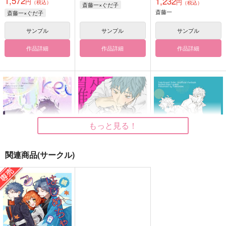
1,572
1,232
円
円
（税込）
（税込）
斎藤一×ぐだ子
斎藤一
斎藤一×ぐだ子
サンプル
サンプル
サンプル
作品詳細
作品詳細
作品詳細
もっと見る！
関連商品(サークル)
reward
ザンテイスイテイセイ
スタンドバイミーエン
ジンシテイ
ドユー
本のつまみ食い
薄荷日記。
薄荷日記。
787
円
（税込）
472
990
円
円
（税込）
（税込）
斎藤一×ぐだ男