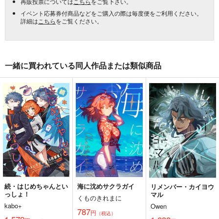
再販投票については
こちら
をご覧下さい。
イベント応募券付商品などをご購入の際は毎度便をご利用ください。
詳細は
こちら
をご覧ください。
一緒に買われている同人作品または類似商品
続・はじめちゃんとい
海に沈めサクラガイ
リメンバー・カイヨウ
っしょ！
マル
くものきれまに
kabo+
Owen
787
円
（税込）