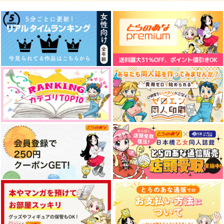
作品詳細
作品詳細
作品詳細
初期デアの斎藤さん
ブルーモーメント
先生！続けて下さ
い！！
Owen
Owen
なんか
787
629
円
円
（税込）
（税込）
1,100
円
斎藤一
斎藤一
（税込）
土方歳三×斎藤一
サンプル
サンプル
サンプル