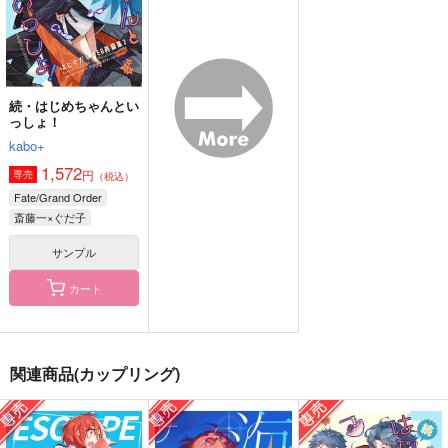
斎藤一×ぐだ男
斎藤一×ぐだ男
サンプル
サンプル
サンプル
作品詳細
作品詳細
作品詳細
続・はじめちゃんとい
っしょ！
kabo+
1,572
円
専売
（税込）
Fate/Grand Order
斎藤一×ぐだ子
サンプル
カート
太陽と月のすみか
アクリルキーホルダー
海嘯に永訣
第41弾「斎藤一」
orion
Owen
関連商品(カップリング)
逸遊団
550
787
円
円
（税込）
（税込）
715
円
（税込）
斎藤一
テュオハリム×キサラ
斎藤一