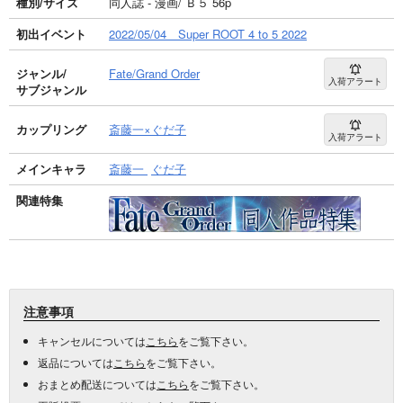
種別/サイズ
同人誌 - 漫画/ Ｂ５ 56p
初出イベント
2022/05/04 Super ROOT 4 to 5 2022
ジャンル/
Fate/Grand Order
入荷アラート
サブジャンル
カップリング
斎藤一×ぐだ子
入荷アラート
メインキャラ
斎藤一
ぐだ子
関連特集
注意事項
キャンセルについては
こちら
をご覧下さい。
返品については
こちら
をご覧下さい。
おまとめ配送については
こちら
をご覧下さい。