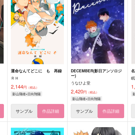
運命なんてどこに も 再録
DECEMBER(影日アンソロジ
名
ー)
ＲＨ
うなひよ堂
2,144
1
円
（税込）
2,420
円
（税込）
影山飛雄×日向翔陽
影山飛雄×日向翔陽
サンプル
作品詳細
サンプル
作品詳細