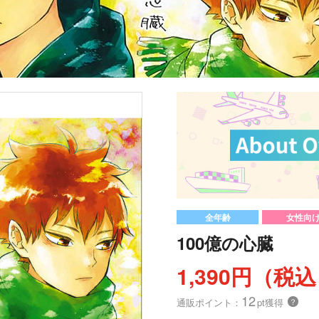
全年齢
女性向
100億の心臓
1,390円（税
12
通販ポイント：
pt獲得
？