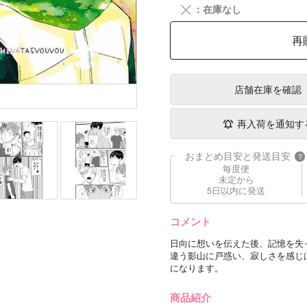
╳
：在庫なし
再
店舗在庫
を確認
再入荷を通知す
おまとめ目安と発送目安
?
毎度便
未定から
5日以内に発送
コメント
日向に想いを伝えた後、記憶を失
違う影山に戸惑い、寂しさを感じは
になります。
商品紹介