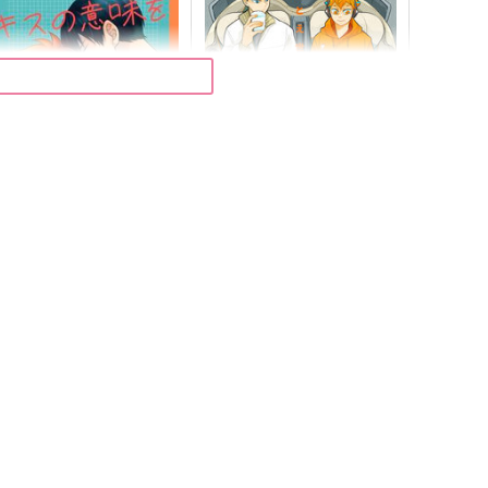
キスの意味を知る前に
たとえ世界が認めなくても
微酔い
ＲＨ
60
1,430
円
円
（税込）
（税込）
影山飛雄×日向翔陽
影山飛雄×日向翔陽
サンプル
作品詳細
サンプル
作品詳細