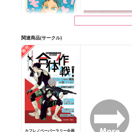
関連商品(サークル)
いとしのモジャひな
共犯者
ＲＨ
生まれ生まれ生まれて、
645
495
円
円
（税込）
（税込）
影山飛雄×日向翔陽
影山飛雄×日向翔陽
サンプル
作品詳細
サンプル
作品詳細
カフレノペーパーラリー企画