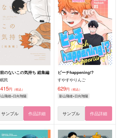
前のないこの気持ち 総集編
ビーチhappening!?
眠眠民
すやすやりんご
,415
629
円
円
（税込）
（税込）
影山飛雄×日向翔陽
影山飛雄×日向翔陽
サンプル
作品詳細
サンプル
作品詳細