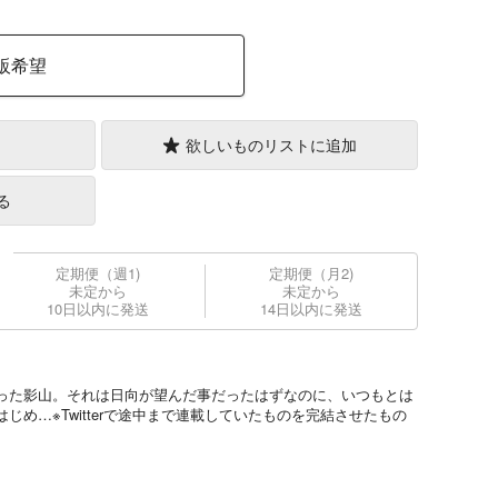
販希望
欲しいものリストに追加
る
定期便（週1)
定期便（月2)
未定から
未定から
10日以内に発送
14日以内に発送
った影山。それは日向が望んだ事だったはずなのに、いつもとは
じめ…※Twitterで途中まで連載していたものを完結させたもの