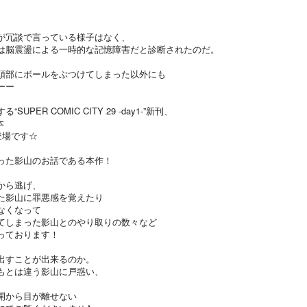
が冗談で言っている様子はなく、
は脳震盪による一時的な記憶障害だと診断されたのだ。
頭部にボールをぶつけてしまった以外にも
ーー
ER COMIC CITY 29 -day1-”新刊、
本
登場です☆
った影山のお話である本作！
から逃げ、
た影山に罪悪感を覚えたり
なくなって
てしまった影山とのやり取りの数々など
っております！
出すことが出来るのか。
もとは違う影山に戸惑い、
開から目が離せない