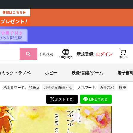
新規登録
ログイン
詳細
検索
Language
カート
コミック・ラノベ
ホビー
映像/音楽/ゲーム
電子書
急上昇ワード:
特級α
月刊少女野崎くん
人気ワード:
カラスバ
原神
ポストする
LINEで送る