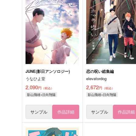
JUNE(影日アンソロジー)
恋の呪い総集編
うなひよ堂
elevatordog
2,090
2,672
円
円
（税込）
（税込）
影山飛雄×日向翔陽
影山飛雄×日向翔陽
サンプル
作品詳細
サンプル
作品詳細