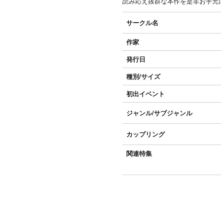
読み応え抜群な本作を是非お手元
サークル名
作家
発行日
種別/サイズ
初出イベント
ジャンル/
サブジャンル
カップリング
関連特集