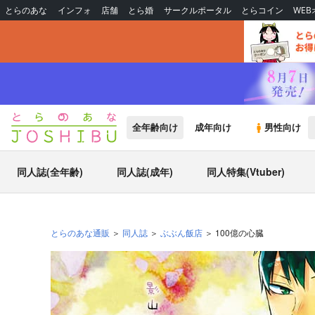
とらのあな
インフォ
店舗
とら婚
サークルポータル
とらコイン
WE
全年齢向け
成年向け
男性向け
同人誌(全年齢)
同人誌(成年)
同人特集(Vtuber)
とらのあな通販
同人誌
ぶぶん飯店
100億の心臓