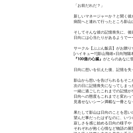
「お前だれだ？」
新しいマネージャーか？と聞く彼
病院へと連れて行ったところ影山
そしてそんな彼の記憶喪失に、後
日向には心当たりがあるようでー
サークル【ぶぶん飯店】がお贈りする“SUP
[ハイキュー!!]影山飛雄×日向翔陽
『100億の心臓』
がとらのあなに
日向に想いを伝えた後、記憶を失
影山から想いを告げられるもそこ
次の日に記憶喪失になってしまっ
一緒に過ごしたこれまでの記憶が
日向への態度もこれまでと変わっ
見逃せないシーン満載な一冊とな
果たして影山は日向のことを思い
望んだ事だったはずなのに、いつ
寂しさを感じ始める日向の様子や
それぞれが抱く心情など物語の展