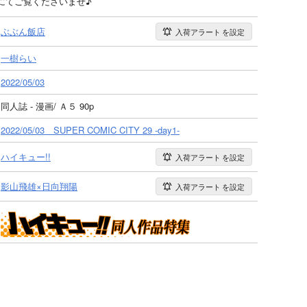
にてご覧くださいませ♪
ぶぶん飯店
入荷アラート
を設定
一樹らい
2022/05/03
同人誌 - 漫画/ Ａ５ 90p
2022/05/03 SUPER COMIC CITY 29 -day1-
ハイキュー!!
入荷アラート
を設定
影山飛雄×日向翔陽
入荷アラート
を設定