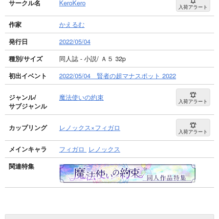
サークル名
KeroKero
入荷アラート
作家
かえるむ
発行日
2022/05/04
種別/サイズ
同人誌 - 小説/ Ａ５ 32p
初出イベント
2022/05/04 賢者の超マナスポット 2022
ジャンル/
魔法使いの約束
入荷アラート
サブジャンル
カップリング
レノックス×フィガロ
入荷アラート
メインキャラ
フィガロ
レノックス
関連特集