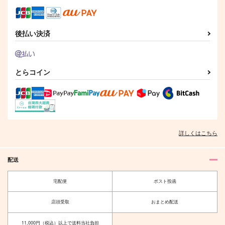
真木晶
サンプル
サンプル
サンプル
後払い決済
作品詳細
作品詳細
作品詳細
とらコイン
詳しくはこちら
配送
ヒースクリフ
明日の愛を、あなたに
PhootoBook
海ザクロ
宅配便
ポスト投函
A☆Miktea
944
円
（税込）
1,540
店頭受取
おまとめ配送
円
（税込）
レノックス×ファウスト
ヒースクリフ
11,000円（税込）以上で送料当社負担