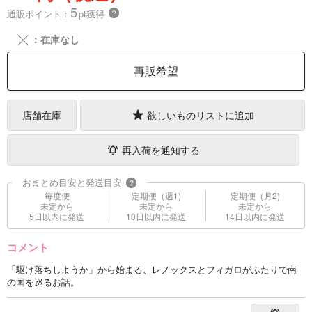
5
通販ポイント：
pt獲得
？
╳
：在庫なし
再販希望
店舗在庫
欲しいものリストに追加
再入荷を通知する
おまとめ目安と発送目安
?
毎度便
定期便（週1)
定期便（月2)
未定から
未定から
未定から
5日以内に発送
10日以内に発送
14日以内に発送
コメント
「駆け落ちしようか」から始まる、レノックスとフィガロがふたりで南
の国を巡るお話。