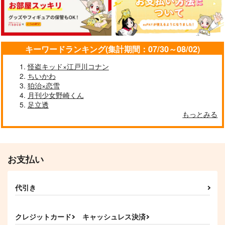
1,870
円
（税込）
レノックス×フィガロ
ミスラ×真木晶♂
レノックス×フィガロ
サンプル
サンプル
サンプル
キーワードランキング(集計期間：07/30～08/02)
作品詳細
作品詳細
作品詳細
怪盗キッド×江戸川コナン
ちいかわ
狛治×恋雪
月刊少女野崎くん
足立透
もっとみる
お支払い
おやすみオーエン
残火
セレブレイテッド・プ
代引き
ラネット I
ミリミミル
トカゲ村
クリアライト
787
787
円
円
（税込）
（税込）
1,572
クレジットカード
キャッシュレス決済
円
オーエン
（税込）
ムル×シャイロック