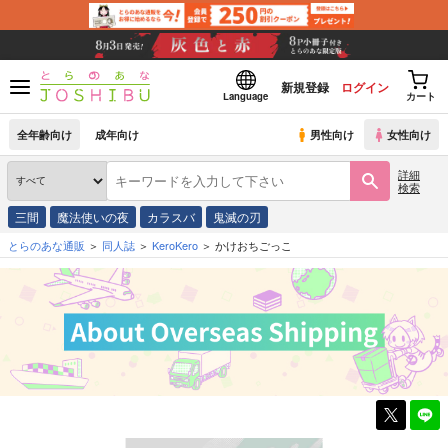
新規登録
ログイン
Language
カート
全年齢向け
成年向け
男性向け
女性向け
詳細
検索
三間
魔法使いの夜
カラスバ
鬼滅の刃
とらのあな通販
同人誌
KeroKero
かけおちごっこ