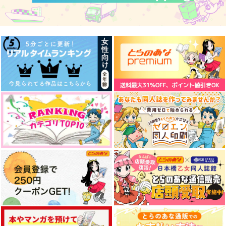
1,572
1,100
472
円
円
円
（税込）
（税込）
（税込）
フィガロ×ファウスト
フィガロ×ファウスト
ミスラ×ルチル
サンプル
サンプル
サンプル
作品詳細
作品詳細
作品詳細
レノフィガモブ失恋ア
南の国の大人たち
約束はしない恋
ンソロジー まなざし
かささぎの
てくてく
は透明
かささぎの
1,100
3,144
円
円
（税込）
（税込）