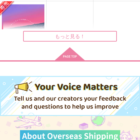
幾星霜の想いの果てで
アンダラ
ご飯食べたい
Calcite
787
865
472
円
円
円
（税込）
（税込）
（税込）
フィガロ
真木晶×フィガロ
オズ×フィガロ
もっと見る！
サンプル
サンプル
サンプル
作品詳細
作品詳細
作品詳細
スポットライトの狭間
で
talvi meri
715
円
専売
（税込）
魔法使いの約束
レノックス×フィガロ
サンプル
カート
aurora
ALBUM
アガペー
皐月晴れ
みみんともり
Ultra Beige