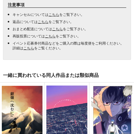
注意事項
キャンセルについては
こちら
をご覧下さい。
返品については
こちら
をご覧下さい。
おまとめ配送については
こちら
をご覧下さい。
再販投票については
こちら
をご覧下さい。
イベント応募券付商品などをご購入の際は毎度便をご利用ください。
詳細は
こちら
をご覧ください。
一緒に買われている同人作品または類似商品