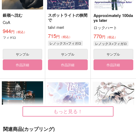
銀嶺へ沈む
スポットライトの狭間
Approximately 100da
で
ys later
CoA
talvi meri
ロックハート
944
円
（税込）
715
770
円
円
（税込）
フィガロ
（税込）
レノックス×フィガロ
レノックス×フィガロ
サンプル
サンプル
サンプル
作品詳細
作品詳細
作品詳細
もっと見る！
関連商品(カップリング)