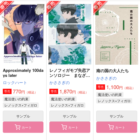
うつし鏡のその向こう
花飛沫のデュエット
春うらら
プラム園の夢
にばんぼし*
CoA
660
1,100
440
円
円
円
（税込）
（税込）
（税込）
レノックス×ファウスト
オズ×フィガロ
オズ×フィガロ
サンプル
サンプル
サンプル
作品詳細
作品詳細
作品詳細
Approximately 100da
レノフィガモブ失恋ア
南の国の大人たち
ys later
ンソロジー まなざし
かささぎの
は透明
ロックハート
かささぎの
1,100
円
専売
（税込）
770
1,870
円
円
専売
専売
（税込）
（税込）
魔法使いの約束
魔法使いの約束
魔法使いの約束
レノックス×フィガロ
レノックス×フィガロ
レノックス×フィガロ
サンプル
サンプル
サンプル
カート
カート
カート
遠雷
瓶に宿る雪